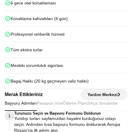
6 gece otel konaklaması
Konaklama kahvaltıları (6 gün)
Profesyonel rehberlik hizmeti
Tüm ekstra turlar
Mesleki sorumluluk sigortası
Bagaj Hakkı (20 kg geçmeyen valiz hakkı)
Merak Ettikleriniz
Yardım Merkezi
Başvuru Adımları
Pasaport Vize
Ödeme Planı
Sıkça Sorulanlar
Turunuzu Seçin ve Başvuru Formunu Doldurun
1
Yurtdışı turları sayfamızdan hayalini kurduğunuz rotayı
seçin. Ardından kısa başvuru formunu doldurarak Avrupa
Rüyası'na ilk adımı atın.