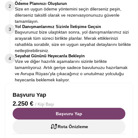
Ödeme Planınızı Oluşturun
2
Size en uygun ödeme yöntemini seçin dilerseniz peşin,
dilerseniz taksitli olarak ve rezervasyonunuzu güvenle
tamamlayın.
Yol Danışmanlarımız Sizinle İletişime Geçsin
3
Başvurunuz bize ulaştıktan sonra, yol danışmanlarımız sizi
arayarak tüm süreci birlikte planlar. Merak ettiklerinizi
rahatlıkla sorabilir, size en uygun seyahat detaylarını birlikte
netleştirebilirsiniz.
Seyahat Gününü Heyecanla Bekleyin
4
Vize ve diğer hazırlık aşamalarını sizinle birlikte
tamamlıyoruz. Artık geriye sadece bavulunuzu hazırlamak
ve Avrupa Rüyası'yla çıkacağınız o unutulmaz yolculuğu
heyecanla beklemek kalıyor.
Başvuru Yap
2.250 €
/ Kişi Başı
Başvuru Yap
Rota Önizleme