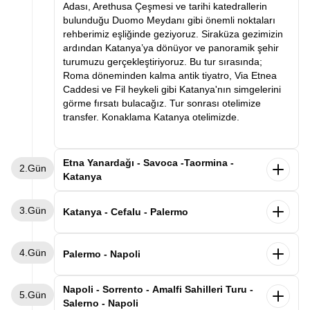
Adası, Arethusa Çeşmesi ve tarihi katedrallerin
bulunduğu Duomo Meydanı gibi önemli noktaları
rehberimiz eşliğinde geziyoruz. Siraküza gezimizin
ardından Katanya’ya dönüyor ve panoramik şehir
turumuzu gerçekleştiriyoruz. Bu tur sırasında;
Roma döneminden kalma antik tiyatro, Via Etnea
Caddesi ve Fil heykeli gibi Katanya'nın simgelerini
görme fırsatı bulacağız. Tur sonrası otelimize
transfer. Konaklama Katanya otelimizde.
Etna Yanardağı - Savoca -Taormina -
2.Gün
Katanya
Otelimizde alacağımız kahvaltının ardından
3.Gün
unutulmaz bir gün için hareket ediyoruz. İlk
Katanya - Cefalu - Palermo
durağımız Avrupa'nın en aktif yanardağı olan
Etna’ya hareket ediyoruz. Etna’da, lav vadilerini
Sabah otelimizde alacağımız kahvaltının ardından
4.Gün
gözlemleyebileceğimiz bir gezinti ve fotoğraf molası
valizlerimizle birlikte Palermo’ya doğru yola
Palermo - Napoli
veriyoruz. Ardından Godfather (Baba) filminin ikonik
çıkıyoruz. Yol üzerinde Sicilya’nın en güzel kıyı
sahnelerine ev sahipliği yapan Savoca kasabası.
kasabalarından biri olan Cefalù’de mola veriyoruz.
Sabah kahvaltının ardından aracımızla
Napoli - Sorrento - Amalfi Sahilleri Turu -
Burada Bar Vitelli ve Santa Lucia Kilisesi’ni ziyaret
5.Gün
Tarihi sokakları, deniz kenarındaki manzarası ve
havalimanına transfer oluyoruz. Volotea Hava
Salerno - Napoli
ettikten sonra ünlü Taormina kasabasına geçiyoruz.
büyüleyici Norman Katedrali ile ünlü Cefalù’de
Yolları’nın tarifeli seferi ile Napoli’ye uçuyoruz.