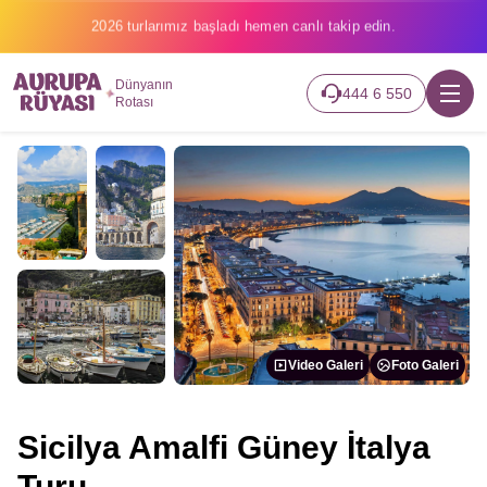
2026 turlarımız başladı hemen canlı takip edin.
Dünyanın
444 6 550
Rotası
Video Galeri
Foto Galeri
Sicilya Amalfi Güney İtalya
Turu