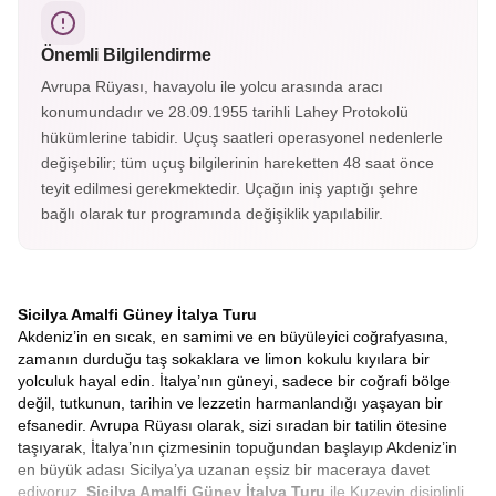
listesindedir. Krater yürüyüşleri ve lav manzaralarıyla
etkileyici bir doğa deneyimi sunar.
Önemli Bilgilendirme
Avrupa Rüyası, havayolu ile yolcu arasında aracı
konumundadır ve 28.09.1955 tarihli Lahey Protokolü
hükümlerine tabidir. Uçuş saatleri operasyonel nedenlerle
değişebilir; tüm uçuş bilgilerinin hareketten 48 saat önce
teyit edilmesi gerekmektedir. Uçağın iniş yaptığı şehre
bağlı olarak tur programında değişiklik yapılabilir.
Sicilya Amalfi Güney İtalya Turu
Akdeniz’in en sıcak, en samimi ve en büyüleyici coğrafyasına,
zamanın durduğu taş sokaklara ve limon kokulu kıyılara bir
yolculuk hayal edin. İtalya’nın güneyi, sadece bir coğrafi bölge
değil, tutkunun, tarihin ve lezzetin harmanlandığı yaşayan bir
efsanedir. Avrupa Rüyası olarak, sizi sıradan bir tatilin ötesine
taşıyarak, İtalya’nın çizmesinin topuğundan başlayıp Akdeniz’in
en büyük adası Sicilya’ya uzanan eşsiz bir maceraya davet
ediyoruz.
Sicilya Amalfi Güney İtalya Turu
ile Kuzeyin disiplinli