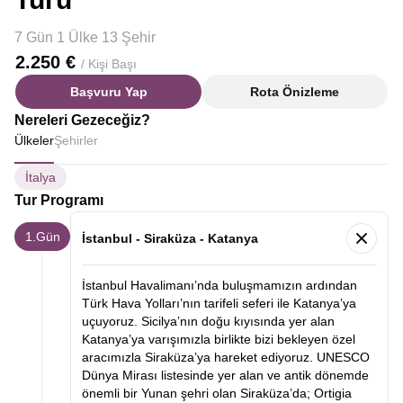
7 Gün 1 Ülke 13 Şehir
2.250 €
/ Kişi Başı
Başvuru Yap
Rota Önizleme
Nereleri Gezeceğiz?
Ülkeler
Şehirler
İtalya
Tur Programı
1.Gün
İstanbul - Siraküza - Katanya
İstanbul Havalimanı’nda buluşmamızın ardından
Türk Hava Yolları’nın tarifeli seferi ile Katanya’ya
uçuyoruz. Sicilya’nın doğu kıyısında yer alan
Katanya’ya varışımızla birlikte bizi bekleyen özel
aracımızla Siraküza’ya hareket ediyoruz. UNESCO
Dünya Mirası listesinde yer alan ve antik dönemde
önemli bir Yunan şehri olan Siraküza’da; Ortigia