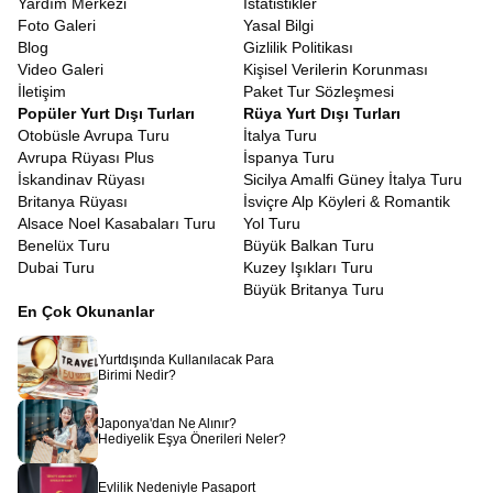
Yardım Merkezi
İstatistikler
Tatil bütçenizi planlarken, aldığınız hizmetin içeriğine dikkat
Foto Galeri
Yasal Bilgi
etmeniz gerekir. Avrupa Rüyası olarak amacımız, lüksten ödün
Blog
Gizlilik Politikası
vermeden ulaşılabilir fiyatlarla hayallerinizi gerçekleştirmektir.
Video Galeri
Kişisel Verilerin Korunması
Erken rezervasyon dönemlerini takip ederek, hayalinizdeki tatili
İletişim
Paket Tur Sözleşmesi
çok daha ekonomik hale getirebilirsiniz.
Uygun Fiyatlı Güney
Popüler Yurt Dışı Turları
Rüya Yurt Dışı Turları
İtalya Turu
arayışında olan gezginler için ekstra turların çoğunun
Otobüsle Avrupa Turu
İtalya Turu
paket fiyata dahil edilmesi büyük bir avantajdır. Diğer turlarda
Avrupa Rüyası Plus
İspanya Turu
ekstra adı altında satılan ve gezi maliyetini ikiye katlayan pek çok
İskandinav Rüyası
Sicilya Amalfi Güney İtalya Turu
şehir turu ve ören yeri ziyareti, bizim programlarımızda standart
Britanya Rüyası
İsviçre Alp Köyleri & Romantik
olarak sunulur. Böylece tura çıktığınızda cüzdanınızı düşünmek
Alsace Noel Kasabaları Turu
Yol Turu
zorunda kalmaz, sadece anın tadını çıkarırsınız.
Benelüx Turu
Büyük Balkan Turu
7 Gün İtalya Güney Turu
Dubai Turu
Kuzey Işıkları Turu
Modern hayatın yoğun temposunda, uzun tatiller için zaman
Büyük Britanya Turu
bulmak her zaman mümkün olmayabilir. Bu nedenle, zamanı en
En Çok Okunanlar
verimli şekilde kullanan, yorucu olmayan ama dolu dolu bir
program hazırladık.
7 Gün İtalya Güney Turu
veya 8 günlük
Yurtdışında Kullanılacak Para
versiyonlarımız, bir haftalık bir süre içinde size bir ayda
Birimi Nedir?
yaşayabileceğiniz deneyimi sığdırır. Programın akışı, şehirlerarası
geçişlerin yoruculuğunu en aza indirecek şekilde, optimize edilmiş
Japonya'dan Ne Alınır?
rotalarla planlanmıştır. Bir sabah Bari’de uyanıp ertesi gün
Hediyelik Eşya Önerileri Neler?
Napoli’de pizzanızı yiyebilir, turun sonunda ise Sicilya’da gün
batımını izleyebilirsiniz. Her gün yeni bir şehir, yeni bir kültür ve
Evlilik Nedeniyle Pasaport