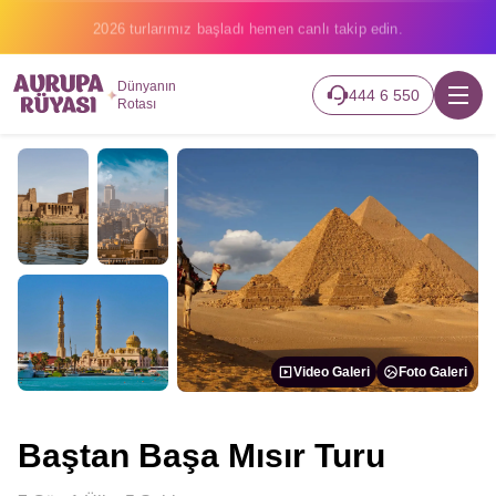
2026 turlarımız başladı hemen canlı takip edin.
Dünyanın
444 6 550
Rotası
Video Galeri
Foto Galeri
Baştan Başa Mısır Turu