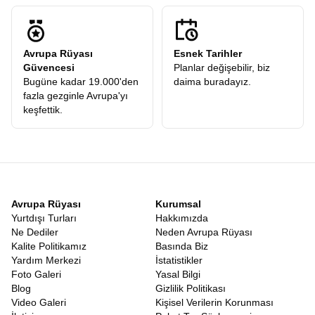
prestijli firmaların tarifeli seferleriyle gerçekleşir. İstanbul
Havalimanı’nda buluştuğumuz andan itibaren, profesyonel
ekibimizin güvencesi altındasınızdır. Uçak saatleri, transferler ve
Avrupa Rüyası
Esnek Tarihler
şehirlerarası geçişler, yorgunluğu minimize edecek şekilde
Güvencesi
Planlar değişebilir, biz
ayarlanır. Kahire’ye inip o büyüleyici atmosferi soluduğunuzda,
Bugüne kadar 19.000'den
daima buradayız.
arkanızda İstanbul’un griliğini bırakmış, önünüzde güneşin
fazla gezginle Avrupa'yı
ülkesinin altın sarısı vadilerini bulmuş olursunuz.
keşfettik.
Nil Tekne Gezisi Dahil Mısır Turu
Mısır’ı özel kılan bir diğer detay, nehir üzerinde yapılan
yolculukların o romantik ve tarihi dokusudur. Birbirini tamamlayan
Mısır turunda Nil tekne gezisi
ve tapınaklar, bu coğrafyanın
yaşam kaynağına saygı duruşudur. Tapınaklar karada tarihin
bekçiliğini yaparken, Nil suyuyla bu tarihi besler. Tekne gezileri
sırasında nehrin iki yakasındaki yeşil tarım arazilerinin hemen
Avrupa Rüyası
Kurumsal
ardında başlayan sonsuz çölü görmek, yaşam ve ölüm arasındaki
Yurtdışı Turları
Hakkımızda
ince çizgiyi hatırlatır. Mısırlılar için doğu yakası yaşamı, batı
Ne Dediler
Neden Avrupa Rüyası
yakası ise ölümü simgeler. Nil üzerinde süzülürken bu sembolizmi
Kalite Politikamız
Basında Biz
bizzat yaşayarak öğrenirsiniz.
Yardım Merkezi
İstatistikler
Eğer klasik tatil anlayışından sıkıldıysanız, deniz kum güneş
Foto Galeri
Yasal Bilgi
üçlüsüne derinlik katmak istiyorsanız,
Mısır Tatil Turu
tam size
Blog
Gizlilik Politikası
göre bir alternatiftir. Burada deniz sadece yüzmek için değil,
Video Galeri
Kişisel Verilerin Korunması
tarihin kıyısında serinlemek içindir. Güneş sadece bronzlaşmak