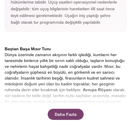
hükümlerine tabidir. Uçuş saatleri operasyonel nedenlerle
değişebilir; tüm uçuş bilgilerinin hareketten 48 saat önce
teyit edilmesi gerekmektedir. Uçağın iniş yaptığı şehre
bağlı olarak tur programında değişiklik yapılabilir.
Baştan Başa Mısır Turu
Dünya üzerinde zamanın akışının farklı işlediği, kumların her
tanesinde binlerce yıllık bir sırrın saklı olduğu, taşların konuştuğu
ve nehirlerin hayat bahşettiği nadir coğrafyalar vardır. Mısır, bu
coğrafyaların şüphesiz en büyülü, en görkemli ve en sarsıcı
olanıdır. İnsanlık tarihinin beşiği, firavunların kudret sahnesi ve
mitolojinin doğum yeri olan bu kadim topraklar, her gezginin
ruhunda derin izler bırakmak için bekliyor.
Avrupa Rüyası
olarak,
sizi sadece bir tatile değil, tarihin tozlu sayfaları arasında, masalsı
bir atmosferde, konfor ve güvenle harmanlanmış unutulmaz bir
keşfe davet ediyoruz.
Klasik tur anlayışının ötesine geçen
rotamızla, bu eşsiz serüvende yerinizi almaya hazır mısınız?
Daha Fazla
Bu yolculuk, sadece coğrafi bir yer değiştirme değil, aynı
zamanda ruhsal bir zaman yolculuğudur. Uçağınız Mısır
semalarına girdiğinde, aşağıda uzanan sonsuz çölün ortasında