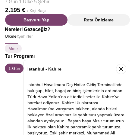
7 Gün 1 Ülke 5 Şehir
2.195 €
/ Kişi Başı
Başvuru Yap
Rota Önizleme
Nereleri Gezeceğiz?
Ülkeler
Şehirler
Mısır
Tur Programı
1.Gün
İstanbul - Kahire
İstanbul Havalimanı Dış Hatlar Gidiş Terminali’nde
buluşup, bilet, bagaj ve biniş işlemlerinin ardından
Türk Hava Yolları’na ait tarifeli sefer ile Kahire’ye
hareket ediyoruz. Kahire Uluslararası
Havalimanı’na varışımızı takiben, alanda bizleri
bekleyen özel aracımız ile şehir turu yapmak üzere
alandan ayrılıyoruz .
Baştan başa Mısır turumuzun
ilk noktası olan
Kahire panoramik şehir turumuza
başlıyoruz. Eski şehir merkezi, Muhammed Ali