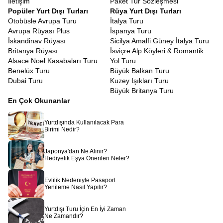
İletişim
Paket Tur Sözleşmesi
için değil, Ra’nın kudretini hissetmek içindir. Han El-Halili
Popüler Yurt Dışı Turları
Rüya Yurt Dışı Turları
Çarşısı’nda baharat kokuları arasında dolaşırken, esnafla
Otobüsle Avrupa Turu
İtalya Turu
yapacağınız keyifli pazarlıklar, bir kafede oturup nargile içen
Avrupa Rüyası Plus
İspanya Turu
yerlileri izlemek, size o coğrafyanın insanını ve ruhunu
İskandinav Rüyası
Sicilya Amalfi Güney İtalya Turu
tanıtacaktır. Mısır insanının sıcakkanlılığı ve misafirperverliği,
Britanya Rüyası
İsviçre Alp Köyleri & Romantik
kendinizi yabancı değil, uzun zamandır beklenen bir misafir gibi
Alsace Noel Kasabaları Turu
Yol Turu
hissetmenizi sağlayacaktır.
Benelüx Turu
Büyük Balkan Turu
Mısır bir rüyadır, uyanmak istemeyeceğiniz, etkisinden uzun süre
Dubai Turu
Kuzey Işıkları Turu
çıkamayacağınız bir rüya.
Piramitlerin gölgesinde geçmişi
Büyük Britanya Turu
düşünmek, Nil’in sularında huzuru bulmak,
Kızıldeniz’de
En Çok Okunanlar
mavinin her tonuna şahit olmak hayal gibi görünse de
Avrupa
Rüyası
ile bir uçak bileti kadar yakınınızdadır. Sadece bir tur
Yurtdışında Kullanılacak Para
satın almazsınız, binlerce yıllık bir mirasa ortak olursunuz.
Birimi Nedir?
Rehberinizin anlatımıyla taşlar canlanır, sular fısıldar ve çöl
rüzgarı size firavunların sırlarını taşır.
Japonya'dan Ne Alınır?
Hediyelik Eşya Önerileri Neler?
Evlilik Nedeniyle Pasaport
Yenileme Nasıl Yapılır?
Yurtdışı Turu İçin En İyi Zaman
Ne Zamandır?