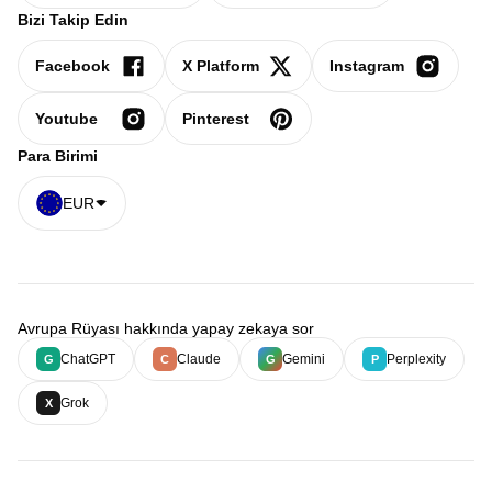
Bizi Takip Edin
Facebook
X Platform
Instagram
Youtube
Pinterest
Para Birimi
EUR
Avrupa Rüyası hakkında yapay zekaya sor
ChatGPT
Claude
Gemini
Perplexity
G
C
G
P
Grok
X