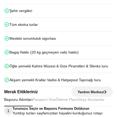
Şehir vergileri
Tüm ekstra turlar
Mesleki sorumluluk sigortası
Bagaj Hakkı (20 kg geçmeyen valiz hakkı)
Öğle yemekli Kahire Müzesi & Gize Piramitleri & Sfenks turu
Akşam yemekli Krallar Vadisi & Hatşepsut Tapınağı turu
Merak Ettikleriniz
Yardım Merkezi
Başvuru Adımları
Pasaport Vize
Ödeme Planı
Sıkça Sorulanlar
Turunuzu Seçin ve Başvuru Formunu Doldurun
1
Yurtdışı turları sayfamızdan hayalini kurduğunuz rotayı