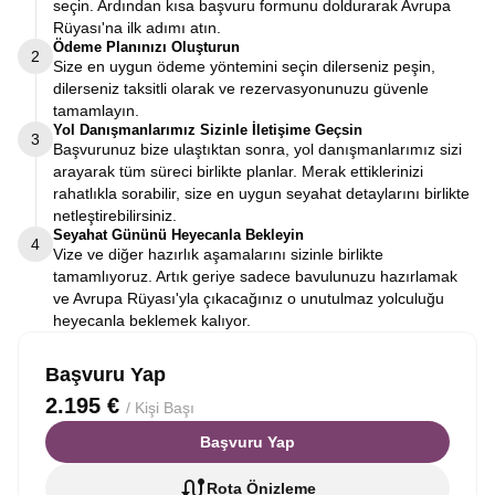
seçin. Ardından kısa başvuru formunu doldurarak Avrupa
Rüyası'na ilk adımı atın.
Ödeme Planınızı Oluşturun
2
Size en uygun ödeme yöntemini seçin dilerseniz peşin,
dilerseniz taksitli olarak ve rezervasyonunuzu güvenle
tamamlayın.
Yol Danışmanlarımız Sizinle İletişime Geçsin
3
Başvurunuz bize ulaştıktan sonra, yol danışmanlarımız sizi
arayarak tüm süreci birlikte planlar. Merak ettiklerinizi
rahatlıkla sorabilir, size en uygun seyahat detaylarını birlikte
netleştirebilirsiniz.
Seyahat Gününü Heyecanla Bekleyin
4
Vize ve diğer hazırlık aşamalarını sizinle birlikte
tamamlıyoruz. Artık geriye sadece bavulunuzu hazırlamak
ve Avrupa Rüyası'yla çıkacağınız o unutulmaz yolculuğu
heyecanla beklemek kalıyor.
Başvuru Yap
2.195 €
/ Kişi Başı
Başvuru Yap
Rota Önizleme