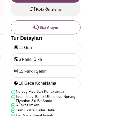
Rota Önizleme
Bizi Arayın
Tur Detayları
11 Gün
6 Farklı Ülke
15 Farklı Şehir
n
10 Gece Konaklama
Norveç Fiyortları Konaklamalı
İskandinav, Baltık Ülkeleri ve Norveç
Fiyortları 3’ü Bir Arada
6 Taksit İmkanı
Tüm Ekstra Turlar Dahil
Her Gece Konaklamalı