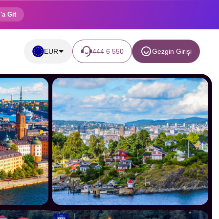
'a Git
EUR
444 6 550
Gezgin Girişi