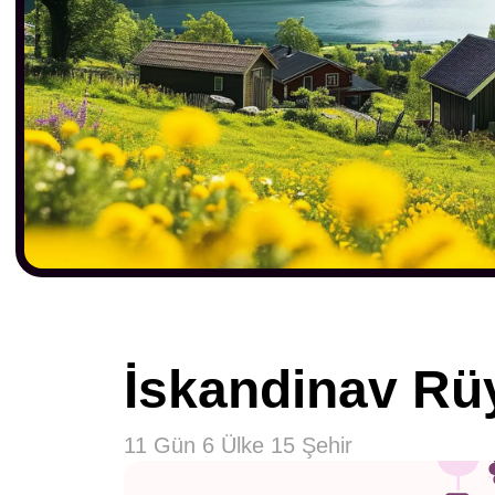
İskandinav Rü
11 Gün 6 Ülke 15 Şehir