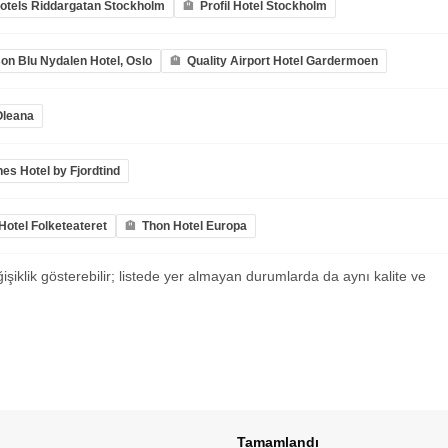
Hotels Riddargatan Stockholm
Profil Hotel Stockholm
on Blu Nydalen Hotel, Oslo
Quality Airport Hotel Gardermoen
Oleana
es Hotel by Fjordtind
otel Folketeateret
Thon Hotel Europa
ğişiklik gösterebilir; listede yer almayan durumlarda da aynı kalite ve
Tamamlandı