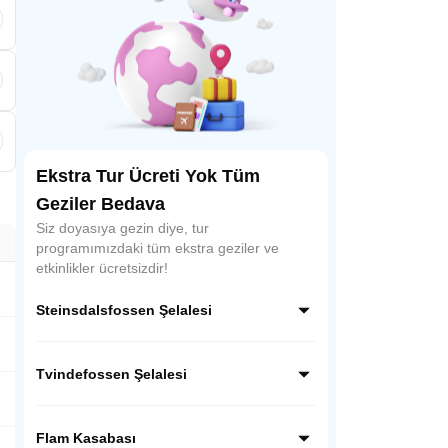
.
Ekstra Tur Ücreti Yok Tüm
Geziler Bedava
Siz doyasıya gezin diye, tur
programımızdaki tüm ekstra geziler ve
etkinlikler ücretsizdir!
Steinsdalsfossen Şelalesi
Norveç’in güzelliği ile ünlü Steinsdalsfossen
Şelalesi, Hardenger fiyortu boyunca eşsiz
Tvindefossen Şelalesi
bir yolculuk sonrası doğa harikası
Steinsdals Şelalesini göreceğiz.
Norveç’in güzelliği ile ünlü Tvindefossen
Şelalesi, ülkenin en önemli doğal turistik
Flam Kasabası