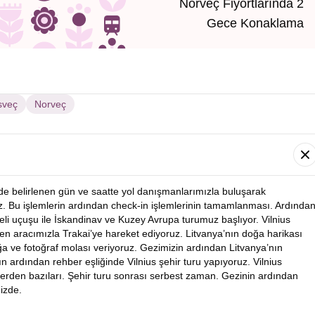
Norveç Fiyortlarında 2
Gece Konaklama
sveç
Norveç
nde belirlenen gün ve saatte yol danışmanlarımızla buluşarak
. Bu işlemlerin ardından check-in işlemlerinin tamamlanması. Ardında
ifeli uçuşu ile İskandinav ve Kuzey Avrupa turumuz başlıyor. Vilnius
en aracımızla Trakai’ye hareket ediyoruz. Litvanya’nın doğa harikası
ğa ve fotoğraf molası veriyoruz. Gezimizin ardından Litvanya’nın
ın ardından rehber eşliğinde Vilnius şehir turu yapıyoruz. Vilnius
lerden bazıları. Şehir turu sonrası serbest zaman. Gezinin ardından
izde.