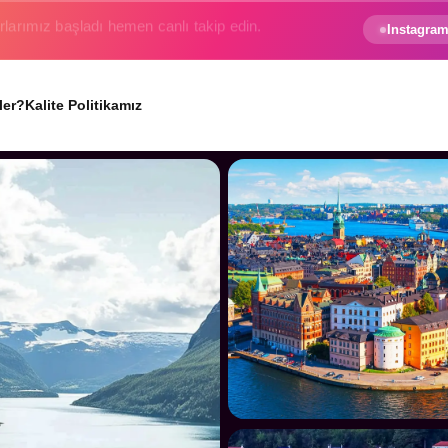
e gezginin hayali gerçek oluyor.
Instagram
ler?
Kalite Politikamız