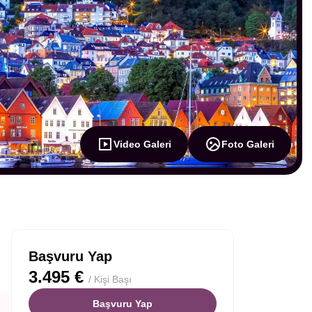
Video Galeri
Foto Galeri
Başvuru Yap
3.495 €
/ Kişi Başı
Başvuru Yap