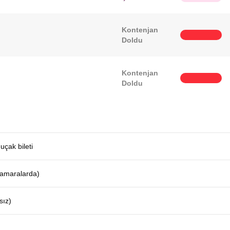
Kontenjan
Doldu
Kontenjan
Doldu
uçak bileti
 kamaralarda)
sız)