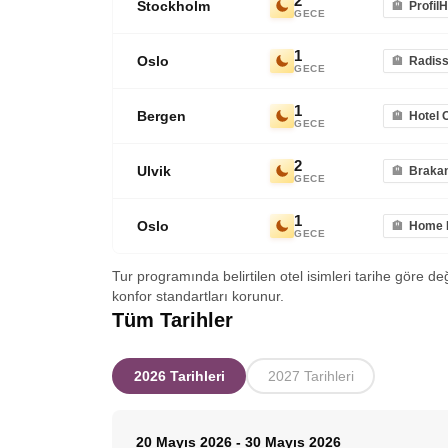
2
Stockholm
Profil
GECE
1
Oslo
Radiss
GECE
1
Bergen
Hotel 
GECE
2
Ulvik
Brakan
GECE
1
Oslo
Home H
GECE
Tur programında belirtilen otel isimleri tarihe göre de
konfor standartları korunur.
Tüm Tarihler
2026 Tarihleri
2027 Tarihleri
20 Mayıs 2026
-
30 Mayıs 2026