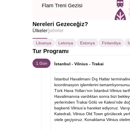
Flam Treni Gezisi
Nereleri Gezeceğiz?
Ülkeler
Şehirler
Litvanya
Letonya
Estonya
Finlandiya
İ
Tur Programı
1.Gün
İstanbul - Vilnius - Trakai
İstanbul Havalimanı Dış Hatlar terminali
koordinasyon işlemlerini tamamlıyorsunuz
Türk Hava Yolları’nın İstanbul-Vilnius tar
Havalimanına vardıktan sonra bizi bekley
yerlerinden Trakai Gölü ve Kalesi’nde do
başkenti Vilnius’a hareket ediyoruz. Varış
Katedrali, Vilnius Old Town görülecek yer
otele geçiyoruz. Konaklama Vilnius otelim