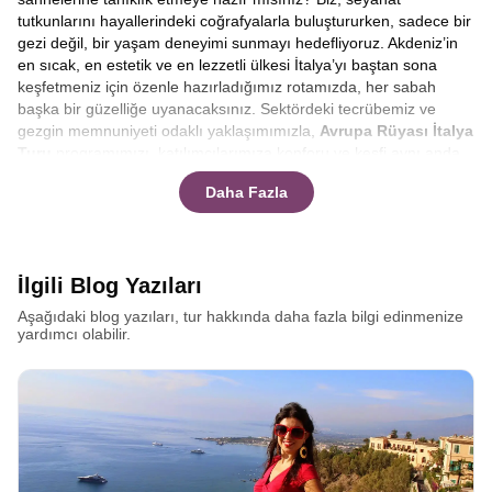
tutkunlarını hayallerindeki coğrafyalarla buluştururken, sadece bir
gezi değil, bir yaşam deneyimi sunmayı hedefliyoruz. Akdeniz’in
en sıcak, en estetik ve en lezzetli ülkesi İtalya’yı baştan sona
keşfetmeniz için özenle hazırladığımız rotamızda, her sabah
başka bir güzelliğe uyanacaksınız. Sektördeki tecrübemiz ve
gezgin memnuniyeti odaklı yaklaşımımızla,
Avrupa Rüyası İtalya
Turu
programımızı, katılımcılarımıza konforu ve keşfi aynı anda
yaşatacak şekilde dizayn ettik. Çizmenin ucundan topuğuna değil,
Daha Fazla
kalbine ve ruhuna dokunan bu yolculukta, bize katılın ve sınırların
ötesindeki güzellikleri birlikte keşfedelim.
Akdeniz havzasının en popüler destinasyonu olan İtalya, her
köşesinde farklı bir hikaye barındırır. Bu hikayeleri yerinde
İlgili Blog Yazıları
dinlemeniz ve atmosferi ciğerlerinize kadar solumanız için
kapsamlı
İtalya Turları
hazırladık. Klasikleşmiş rotaların dışına
Aşağıdaki blog yazıları, tur hakkında daha fazla bilgi edinmenize
çıkarak hem popüler meydanları hem de gizli kalmış sokakları
yardımcı olabilir.
arşınlıyoruz. Kolezyum’un gölgesinde gladyatörlerin izini
sürerken, İspanyol Merdivenlerinde bir Roma dondurması
yemenin tadına varacaksınız. Amacımız, size sadece turistik
yerleri göstermek değil, İtalyan yaşam tarzını, o meşhur dolce
vitayı deneyimlemektir.
Büyük İtalya turu nedir, En iyi İtalya
turu hangisi
diye akılınıza bazı sorular takılabilir. Tüm cevapları
burada bulacaksınız.