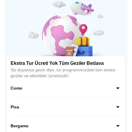
Ekstra Tur Ücreti Yok Tüm Geziler Bedava
Siz doyasıya gezin diye, tur programımızdaki tüm ekstra
geziler ve etkinlikler ücretsizdir!
Como
Como, İtalya’nın kuzeyinde, Alpler’in eteklerinde yer alan
büyüleyici bir göl şehridir. Lüks villaları, tekne gezileri ve
Pisa
muhteşem göl manzaralarıyla romantik atmosferiyle
ünlüdür.
Pisa, İtalya’nın Toskana bölgesinde yer alır ve dünyaca
ünlü eğik kulesiyle tanınır. Mucizeler Meydanı’ndaki
Bergamo
katedral, vaftizhane ve kule, şehrin simgesidir.