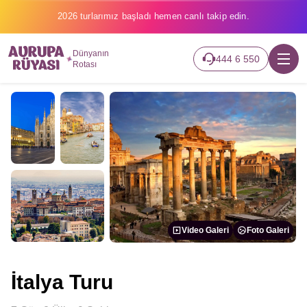
2026 turlarımız başladı hemen canlı takip edin.
Dünyanın
444 6 550
Rotası
Video Galeri
Foto Galeri
İtalya Turu