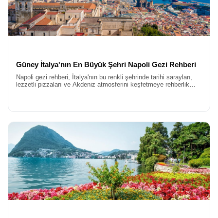
güvenli ve konforlu bir tatil vaat ediyor.
Uçaklı İtalya Turu
Konforlu bir başlangıç, güzel bir seyahatin anahtarıdır. Bu yüzden
yolculuğumuzu, Türk Hava Yolları gibi seçkin havayolu
şirketlerinin tarifeli seferleriyle gerçekleştiriyoruz.
Uçaklı İtalya
Turu
konseptimiz sayesinde, İstanbul’dan İtalya’ya en hızlı ve
Güney İtalya'nın En Büyük Şehri Napoli Gezi Rehberi
rahat şekilde ulaşıyorsunuz. Otobüs yolculuklarının yoruculuğunu
Napoli gezi rehberi, İtalya'nın bu renkli şehrinde tarihi sarayları,
sadece şehirler arası kısa ve keyifli transferlere indirgiyor,
lezzetli pizzaları ve Akdeniz atmosferini keşfetmeye rehberlik
enerjinizi yollarda değil, gezilecek muhteşem meydanlarda
eder. Kültür ve lezzet dolu bir Napoli serüveni için ipuçları sunar.
harcamanızı sağlıyoruz. Havalimanında başlayan hizmet
kalitemiz, dönüş uçağına binene kadar kesintisiz devam ediyor.
Sektördeki pek çok turun aksine, biz misafirlerimizden tur
esnasında ekstra tur adı altında ilave ücretler talep etmiyoruz.
Ekstra Turlar dahil İtalya
kavramını, tüm ekstra turlar fiyata dahil
prensibiyle yeniden tanımlıyoruz. Como Gölü’ne gitmek için Pisa
Kulesi’ni görmek için veya Venedik’te vaporettoya binmek için
otobüste elini cebine atan gezginler görmek istemiyoruz. Bizim
felsefemizde, gidilen coğrafyanın görülmesi gereken her noktası,
paketin doğal bir parçasıdır ve misafirlerimiz bütçelerini henüz
yola çıkmadan net bir şekilde bilirler.
Her şey Dahil İtalya Turu Fiyatları
Kaliteli bir hizmetin ulaşılabilir olması gerektiğine inanıyoruz.