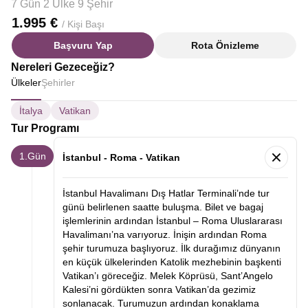
7 Gün 2 Ülke 9 Şehir
1.995 €
/ Kişi Başı
Başvuru Yap
Rota Önizleme
Nereleri Gezeceğiz?
Ülkeler
Şehirler
İtalya
Vatikan
Tur Programı
1.Gün
İstanbul - Roma - Vatikan
İstanbul Havalimanı Dış Hatlar Terminali’nde tur
günü belirlenen saatte buluşma. Bilet ve bagaj
işlemlerinin ardından İstanbul – Roma Uluslararası
Havalimanı’na varıyoruz. İnişin ardından Roma
şehir turumuza başlıyoruz. İlk durağımız dünyanın
en küçük ülkelerinden Katolik mezhebinin başkenti
Vatikan’ı göreceğiz. Melek Köprüsü, Sant’Angelo
Kalesi’ni gördükten sonra Vatikan’da gezimiz
sonlanacak. Turumuzun ardından konaklama