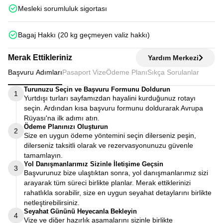
Mesleki sorumluluk sigortası
Bagaj Hakkı (20 kg geçmeyen valiz hakkı)
Merak Ettikleriniz
Yardım Merkezi
Başvuru Adımları
Pasaport Vize
Ödeme Planı
Sıkça Sorulanlar
Turunuzu Seçin ve Başvuru Formunu Doldurun
1
Yurtdışı turları sayfamızdan hayalini kurduğunuz rotayı
seçin. Ardından kısa başvuru formunu doldurarak Avrupa
Rüyası'na ilk adımı atın.
Ödeme Planınızı Oluşturun
2
Size en uygun ödeme yöntemini seçin dilerseniz peşin,
dilerseniz taksitli olarak ve rezervasyonunuzu güvenle
tamamlayın.
Yol Danışmanlarımız Sizinle İletişime Geçsin
3
Başvurunuz bize ulaştıktan sonra, yol danışmanlarımız sizi
arayarak tüm süreci birlikte planlar. Merak ettiklerinizi
rahatlıkla sorabilir, size en uygun seyahat detaylarını birlikte
netleştirebilirsiniz.
Seyahat Gününü Heyecanla Bekleyin
4
Vize ve diğer hazırlık aşamalarını sizinle birlikte