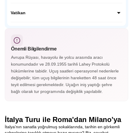
Bergamo, İtalya’nın Lombardiya bölgesinde yer alan tarihi
bir şehirdir. Üst ve alt şehir olarak ikiye ayrılan Bergamo,
Vatikan
Orta Çağ surları, dar sokakları ve muhteşem
manzaralarıyla büyüler.
Vatikan, dünyanın en küçük bağımsız devletidir. Katolik
dünyasının merkezi olan bu kutsal şehirde Aziz Petrus
Bazilikası, Vatikan Müzeleri ve Michelangelo’nun eseri ünlü
Sistina Şapeli bulunur.
Önemli Bilgilendirme
Avrupa Rüyası, havayolu ile yolcu arasında aracı
konumundadır ve 28.09.1955 tarihli Lahey Protokolü
hükümlerine tabidir. Uçuş saatleri operasyonel nedenlerle
değişebilir; tüm uçuş bilgilerinin hareketten 48 saat önce
teyit edilmesi gerekmektedir. Uçağın iniş yaptığı şehre
bağlı olarak tur programında değişiklik yapılabilir.
İtalya Turu ile Roma'dan Milano'ya
İtalya’nın sanatla yoğrulmuş sokaklarında, tarihin en görkemli
sahnelerine tanıklık etmeye hazır mısınız? Biz, seyahat