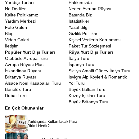
Yurtdışı Turları
Hakkımızda
Ne Dediler
Neden Avrupa Rüyası
Kalite Politikamız
Basında Biz
Yardım Merkezi
İstatistikler
Foto Galeri
Yasal Bilgi
Blog
Gizlilik Politikası
Video Galeri
Kişisel Verilerin Korunması
İletişim
Paket Tur Sözleşmesi
Popüler Yurt Dışı Turları
Rüya Yurt Dışı Turları
Otobüsle Avrupa Turu
İtalya Turu
Avrupa Rüyası Plus
İspanya Turu
İskandinav Rüyası
Sicilya Amalfi Güney İtalya Turu
Britanya Rüyası
İsviçre Alp Köyleri & Romantik
Alsace Noel Kasabaları Turu
Yol Turu
Benelüx Turu
Büyük Balkan Turu
Dubai Turu
Kuzey Işıkları Turu
Büyük Britanya Turu
En Çok Okunanlar
Yurtdışında Kullanılacak Para
Birimi Nedir?