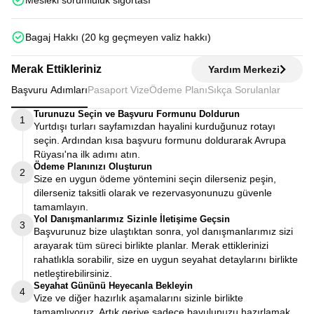
Mesleki sorumluluk sigortası
Bagaj Hakkı (20 kg geçmeyen valiz hakkı)
Merak Ettikleriniz
Yardım Merkezi
Başvuru Adımları
Pasaport Vize
Ödeme Planı
Sıkça Sorulanlar
Turunuzu Seçin ve Başvuru Formunu Doldurun
1
Yurtdışı turları sayfamızdan hayalini kurduğunuz rotayı
seçin. Ardından kısa başvuru formunu doldurarak Avrupa
Rüyası'na ilk adımı atın.
Ödeme Planınızı Oluşturun
2
Size en uygun ödeme yöntemini seçin dilerseniz peşin,
dilerseniz taksitli olarak ve rezervasyonunuzu güvenle
tamamlayın.
Yol Danışmanlarımız Sizinle İletişime Geçsin
3
Başvurunuz bize ulaştıktan sonra, yol danışmanlarımız sizi
arayarak tüm süreci birlikte planlar. Merak ettiklerinizi
rahatlıkla sorabilir, size en uygun seyahat detaylarını birlikte
netleştirebilirsiniz.
Seyahat Gününü Heyecanla Bekleyin
4
Vize ve diğer hazırlık aşamalarını sizinle birlikte
tamamlıyoruz. Artık geriye sadece bavulunuzu hazırlamak