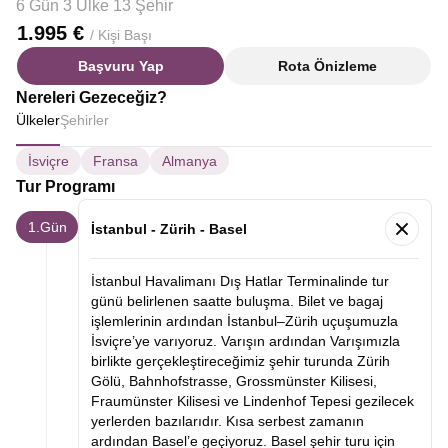
6 Gün 3 Ülke 13 Şehir
1.995 €
/ Kişi Başı
Başvuru Yap
Rota Önizleme
Nereleri Gezeceğiz?
Ülkeler
Şehirler
İsviçre
Fransa
Almanya
Tur Programı
1.Gün
İstanbul - Zürih - Basel
İstanbul Havalimanı Dış Hatlar Terminalinde tur
günü belirlenen saatte buluşma. Bilet ve bagaj
işlemlerinin ardından İstanbul–Zürih uçuşumuzla
İsviçre’ye varıyoruz. Varışın ardından Varışımızla
birlikte gerçekleştireceğimiz şehir turunda Zürih
Gölü, Bahnhofstrasse, Grossmünster Kilisesi,
Fraumünster Kilisesi ve Lindenhof Tepesi gezilecek
yerlerden bazılarıdır. Kısa serbest zamanın
ardından Basel’e geçiyoruz. Basel şehir turu için