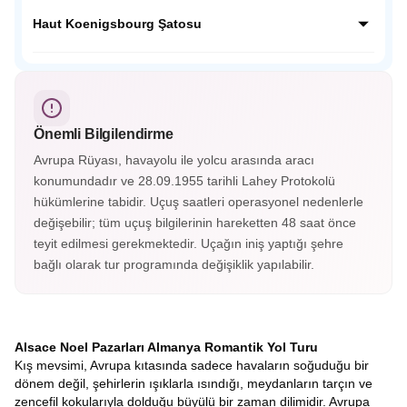
dokusunu koruyan bu köyde her köşe fotoğraf karesi
Neckar Nehri kenarında yemyeşil tepelerin ardında Orta
gibidir.
Çağdan kalma tarihi yapılarıyla masalsı bir güzelliğe sahip;
Haut Koenigsbourg Şatosu
Almanya’nın en güzel şehirlerinden Heidelberg Almanya’nın
o soğuk şehir görüntüsünün yanında cıvıl cıvıl atmosferiyle
Fransa’nın Orta Çağ kalelerinden Haut Koenigsbourg
sizleri bekliyor.
Alsace vadisini ayaklarınız altına serecek. Savaşlarda
kullanılan aletler, silahlar, cephanelikler, imparatorların
odaları ve eşsiz süslemelerle kaplı tavanları gördükçe bu
Önemli Bilgilendirme
tarihi yolculuk hiç bitmesin istiyorsunuz. Haut-Koenigsbourg
Şatosu’nun içerisini gezmek isterseniz biletinizi alarak
Avrupa Rüyası, havayolu ile yolcu arasında aracı
gezebileceksiniz.
konumundadır ve 28.09.1955 tarihli Lahey Protokolü
hükümlerine tabidir. Uçuş saatleri operasyonel nedenlerle
değişebilir; tüm uçuş bilgilerinin hareketten 48 saat önce
teyit edilmesi gerekmektedir. Uçağın iniş yaptığı şehre
bağlı olarak tur programında değişiklik yapılabilir.
Alsace Noel Pazarları Almanya Romantik Yol Turu
Kış mevsimi, Avrupa kıtasında sadece havaların soğuduğu bir
dönem değil, şehirlerin ışıklarla ısındığı, meydanların tarçın ve
zencefil kokularıyla dolduğu büyülü bir zaman dilimidir. Avrupa