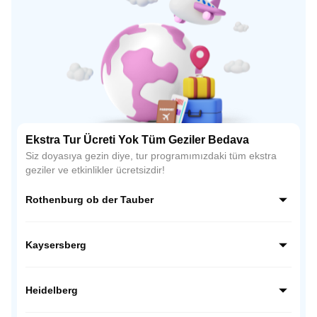
Ekstra Tur Ücreti Yok Tüm Geziler Bedava
Siz doyasıya gezin diye, tur programımızdaki tüm ekstra
geziler ve etkinlikler ücretsizdir!
Rothenburg ob der Tauber
Almanya’nın Romantik Yolu üzerindeki en büyüleyici
kasabası Rothenburg ob der Tauber, Orta Çağ atmosferini
Kaysersberg
günümüze taşıyan surları ve taş evleriyle ünlüdür. Zamanın
durduğu bu kasaba, fotoğraf tutkunları için tam bir açık
Alsace bölgesinin en romantik kasabalarından biri olan
hava müzesidir.
Kaysersberg, taş sokakları, çiçekli evleri ve tarihi
Heidelberg
köprüsüyle adeta bir masal sahnesini andırır. Orta Çağ