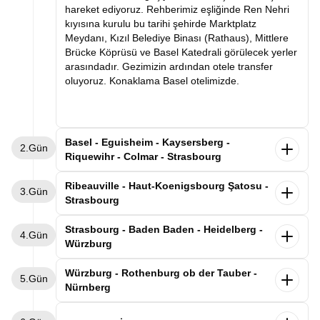
hareket ediyoruz. Rehberimiz eşliğinde Ren Nehri
kıyısına kurulu bu tarihi şehirde Marktplatz
Meydanı, Kızıl Belediye Binası (Rathaus), Mittlere
Brücke Köprüsü ve Basel Katedrali görülecek yerler
arasındadır. Gezimizin ardından otele transfer
oluyoruz. Konaklama Basel otelimizde.
Basel - Eguisheim - Kaysersberg -
2.Gün
Riquewihr - Colmar - Strasbourg
Kahvaltının ardından Basel otelimizden ayrılıyoruz.
Ribeauville - Haut-Koenigsbourg Şatosu -
3.Gün
Dünyaca ünlü şarap yolunun en güzel kasabalarını
Strasbourg
geziyoruz. Alsas-Loren bölgesinde leyleklerin en
uğrak noktası olan Eguisheim kasabasını
Alsace'ın büyüsüne kapıldığımız gezimize,
Strasbourg - Baden Baden - Heidelberg -
4.Gün
geziyoruz. Rengarenk evlerin arasında gezimizi
kahvaltımızı yaptıktan sonra Strasbourg'daki
Würzburg
tamamladıktan “İmparator’un Dağı” anlamına gelen
otelimizden ayrılarak devam ediyoruz. İlk
Kaysersberg’de üzüm bağlarının süslediği nehir
durağımız, masalsı Alsace kasabaları rotasının
Sabah Strasbourg otelimizde kahvaltı sonrası
Würzburg - Rothenburg ob der Tauber -
boyunca uzanan bu eşsiz kasabayı geziyoruz.
5.Gün
incilerinden biri olan Ribeauvillé kasabası. Üzüm
Almanya-Fransa sınırında Kara Ormanın tam
Nürnberg
Sonrasında şarap mahzenleriyle ünlü Riquewihr
bağlarıyla çevrili bu şirin kasabada, renkli ahşap
ortasında yer alan Baden-Baden’e geçiyoruz.
kasabasına geçiyoruz. Üzüm bağlarının kasabanın
evlerin sıralandığı tarihi sokaklarda yürüyerek Orta
Varışın ardından rehberimizle Kurhaus Casino,
Sabah Würzburg’daki otelimizde kahvaltı sonrası