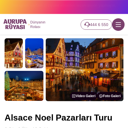
2026 turlarımız başladı hemen canlı takip edin.
Dünyanın
444 6 550
Rotası
Video Galeri
Foto Galeri
Alsace Noel Pazarları Turu