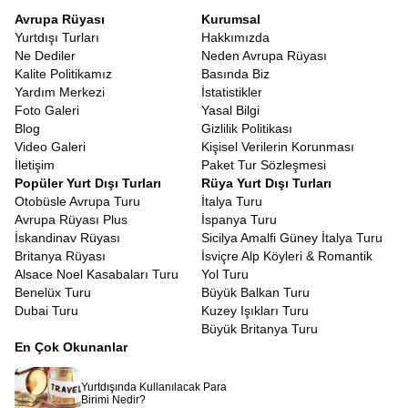
Avrupa Rüyası
Kurumsal
Yurtdışı Turları
Hakkımızda
Ne Dediler
Neden Avrupa Rüyası
Kalite Politikamız
Basında Biz
Yardım Merkezi
İstatistikler
Foto Galeri
Yasal Bilgi
Blog
Gizlilik Politikası
Video Galeri
Kişisel Verilerin Korunması
İletişim
Paket Tur Sözleşmesi
Popüler Yurt Dışı Turları
Rüya Yurt Dışı Turları
Otobüsle Avrupa Turu
İtalya Turu
Avrupa Rüyası Plus
İspanya Turu
İskandinav Rüyası
Sicilya Amalfi Güney İtalya Turu
Britanya Rüyası
İsviçre Alp Köyleri & Romantik
Alsace Noel Kasabaları Turu
Yol Turu
Benelüx Turu
Büyük Balkan Turu
Dubai Turu
Kuzey Işıkları Turu
Büyük Britanya Turu
En Çok Okunanlar
Yurtdışında Kullanılacak Para
Birimi Nedir?