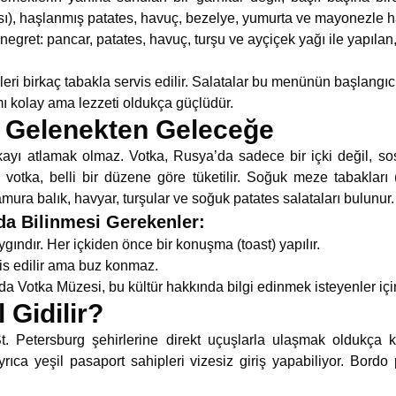
sı), haşlanmış patates, havuç, bezelye, yumurta ve mayonezle ha
egret: pancar, patates, havuç, turşu ve ayçiçek yağı ile yapılan, haf
birkaç tabakla servis edilir. Salatalar bu menünün başlangıcı
kolay ama lezzeti oldukça güçlüdür.
: Gelenekten Geleceğe
ayı atlamak olmaz. Votka, Rusya’da sadece bir içki değil, sos
tka, belli bir düzene göre tüketilir. Soğuk meze tabakları (zak
ura balık, havyar, turşular ve soğuk patates salataları bulunur.
da Bilinmesi Gerekenler:
ndır. Her içkiden önce bir konuşma (toast) yapılır.
is edilir ama buz konmaz.
 Votka Müzesi, bu kültür hakkında bilgi edinmek isteyenler için
 Gidilir?
 Petersburg şehirlerine direkt uçuşlarla ulaşmak oldukça kol
yrıca yeşil pasaport sahipleri vizesiz giriş yapabiliyor. Bordo