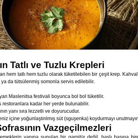
ın Tatlı ve Tuzlu Krepleri
an hem tatlı hem tuzlu olarak tüketilebilen bir çeşit krep. Kahval
ya da tütsülenmiş somonla servis edilebilir.
 Maslenitsa festivali boyunca bol bol tüketilir.
restoranlara kadar her yerde bulunabilir.
ın yanı sıra lezzetli ve doyurucudur.
seniz içine yoğunlaştırılmış süt (sguşenka) koydurmayı unutmayın
Sofrasının Vazgeçilmezleri
yemeklerin yanına sunulan bir garnitür değil, başlı başına birer