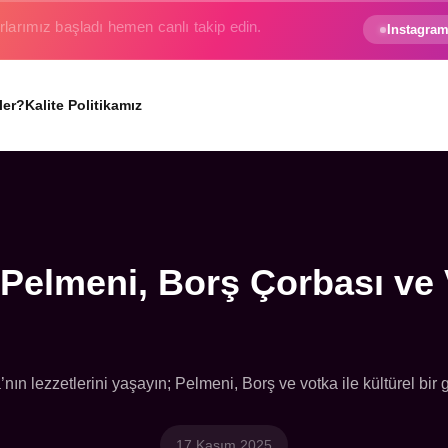
e gezginin hayali gerçek oluyor.
Instagram
ler?
Kalite Politikamız
 Pelmeni, Borş Çorbası ve 
ın lezzetlerini yaşayın; Pelmeni, Borş ve votka ile kültürel bir 
17 Kasım 2025