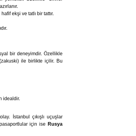
zırlanır.
if ekşi ve tatlı bir tattır.
dır.
yal bir deneyimdir. Özellikle
uski) ile birlikte içilir. Bu
 idealdir.
ay. İstanbul çıkışlı uçuşlar
 pasaportlular için ise
Rusya