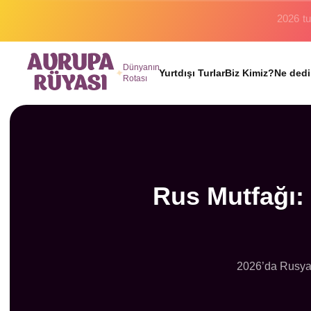
Binlerc
Dünyanın
Yurtdışı Turlar
Biz Kimiz?
Ne dedi
Rotası
Rus Mutfağı:
2026’da Rusya’n