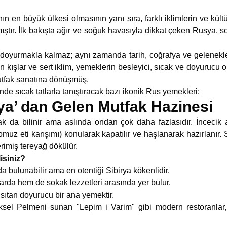
 en büyük ülkesi olmasının yanı sıra, farklı iklimlerin ve kültü
mıştır. İlk bakışta ağır ve soğuk havasıyla dikkat çeken Rusya, 
n doyurmakla kalmaz; aynı zamanda tarih, coğrafya ve gelenekler
 kışlar ve sert iklim, yemeklerin besleyici, sıcak ve doyurucu o
utfak sanatına dönüşmüş.
inde sıcak tatlarla tanıştıracak bazı ikonik Rus yemekleri:
ya’ dan Gelen Mutfak Hazinesi
ak da bilinir ama aslında ondan çok daha fazlasıdır. İncecik
uz eti karışımı) konularak kapatılır ve haşlanarak hazırlanır. 
rimiş tereyağ dökülür.
isiniz?
 bulunabilir ama en otentiği Sibirya kökenlidir.
da hem de sokak lezzetleri arasında yer bulur.
ıtan doyurucu bir ana yemektir.
sel Pelmeni sunan "Lepim i Varim" gibi modern restoranlar, b