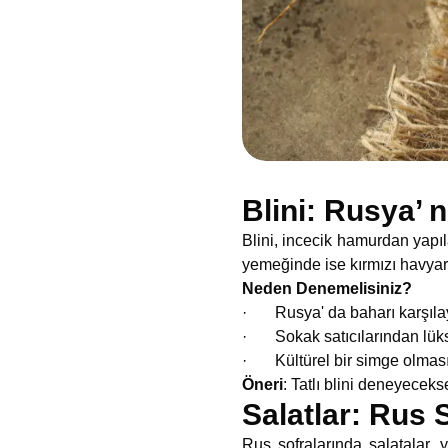
Blini: Rusya’ n
Blini, incecik hamurdan yapıl
yemeğinde ise kırmızı havyar 
Neden Denemelisiniz?
· Rusya' da baharı karşılayan
· Sokak satıcılarından lüks 
· Kültürel bir simge olmasın
Öneri
: Tatlı blini deneyecek
Salatlar: Rus 
Rus sofralarında salatalar, 