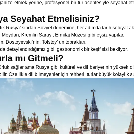
ganize etmek yerine, profesyonel bir tur acentesiyle seyahat 
a Seyahat Etmelisiniz?
arlık Rusya’ sından Sovyet dönemine, her adımda tarih soluyacak
 Meydan, Kremlin Sarayı, Ermitaj Müzesi gibi eşsiz yapılar.
n, Dostoyevski’nin, Tolstoy’ un toprakları.
a detaylandırdığımız gibi, gastronomik bir keşif sizi bekliyor.
urla mı Gitmeli?
rlük sağlar ama Rusya gibi kültürel ve dil bariyerinin yüksek o
ir. Özellikle dil bilmeyenler için rehberli turlar büyük kolaylık s