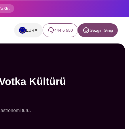
'a Git
EUR
444 6 550
Gezgin Girişi
Votka Kültürü
gastronomi turu.