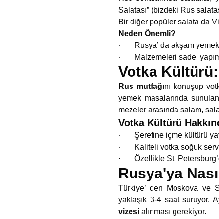
Salatası” (bizdeki Rus salata
Bir diğer popüler salata da Vin
Neden Önemli?
· Rusya’ da akşam yemekleri 
· Malzemeleri sade, yapımı 
Votka Kültürü
Rus mutfağı
nı konuşup votk
yemek masalarında sunulan vo
mezeler arasında salam, salam
Votka Kültürü Hakkın
· Şerefine içme kültürü yaygı
· Kaliteli votka soğuk serv
· Özellikle St. Petersburg’da
Rusya'ya Nasıl
Türkiye’ den Moskova ve St.
yaklaşık 3-4 saat sürüyor. A
vizesi
alınması gerekiyor.