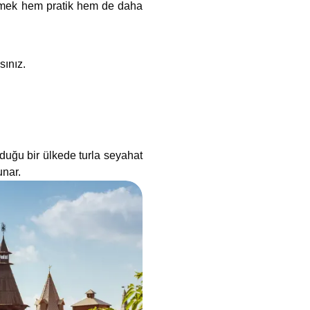
etmek hem pratik hem de daha
sınız.
lduğu bir ülkede turla seyahat
unar.