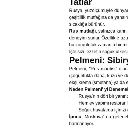
Tatlar
Rusya, yüzölçümüyle dünyanın
çeşitlilik mutfağına da yansı
sıcaklığa bürünür.
Rus mutfağı
, yalnızca karı
deneyim sunar. Özellikle uzun
bu zorunluluk zamanla bir m
İşte sizi lezzetin soğuk ülkes
Pelmeni: Sibir
Pelmeni, “Rus mantısı” olar
(çoğunlukla dana, kuzu ve dom
ekşi krema (smetana) ya da e
Neden Pelmeni' yi Denemel
· Rusya’nın dört bir yanında
· Hem ev yapımı restoranlar
· Soğuk havalarda içinizi ıs
İpucu
: Moskova’ da gelenek
harmanlıyor.