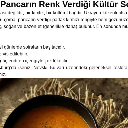
Pancarın Renk Verdiği Kültür S
sı değildir; bir kimlik, bir kültürel bağdır. Ukrayna kökenli ol
 bu çorba, pancarın verdiği parlak kırmızı rengiyle hem gözünü
ç, soğan ve bazen et (genellikle dana) bulunur. En sonunda mu
günlerde sofraların baş tacıdır.
s edilebilir.
çlendiren içeriğiyle çok tüketilir.
sburg’da iseniz, Nevski Bulvarı üzerindeki geleneksel restora
niz.