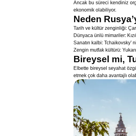
Ancak bu süreci kendiniz or
ekonomik olabiliyor.
Neden Rusya’y
Tarih ve kültür zenginliği: Ç
Dünyaca ünlü mimariler: Kızıl
Sanatın kalbi: Tchaikovsky’ ni
Zengin mutfak kültürü: Yukarıd
Bireysel mi, T
Elbette bireysel seyahat özgü
etmek çok daha avantajlı olabil