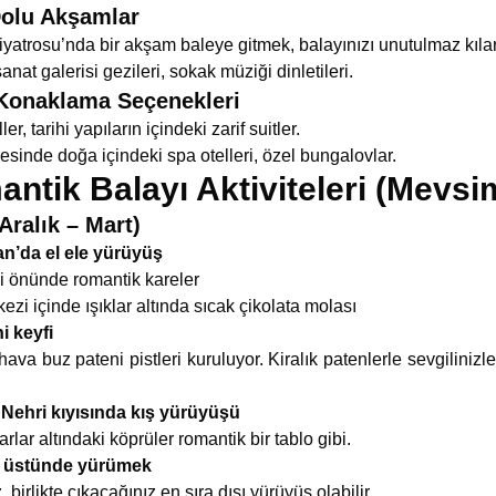
Dolu Akşamlar
yatrosu’nda bir akşam baleye gitmek, balayınızı unutulmaz kılar
anat galerisi gezileri, sokak müziği dinletileri.
 Konaklama Seçenekleri
r, tarihi yapıların içindeki zarif suitler.
sinde doğa içindeki spa otelleri, özel bungalovlar.
tik Balayı Aktiviteleri (Mevsi
Aralık – Mart)
n’da el ele yürüyüş
li önünde romantik kareler
zi içinde ışıklar altında sıcak çikolata molası
i keyfi
hava buz pateni pistleri kuruluyor. Kiralık patenlerle sevgilinizl
 Nehri kıyısında kış yürüyüşü
lar altındaki köprüler romantik bir tablo gibi.
n üstünde yürümek
 birlikte çıkacağınız en sıra dışı yürüyüş olabilir.