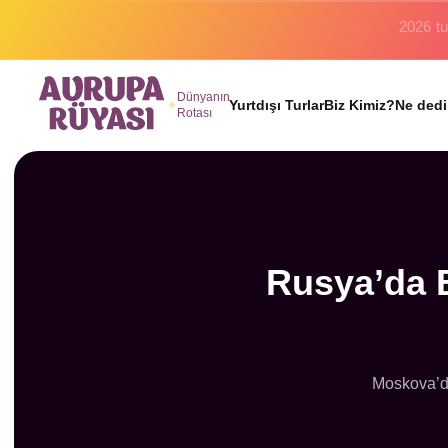
Binlerc
Dünyanın
Yurtdışı Turlar
Biz Kimiz?
Ne dedi
Rotası
Rusya’da 
Moskova’dan