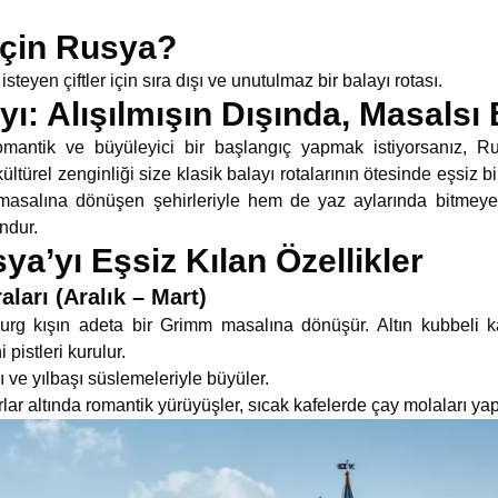
İçin Rusya?
teyen çiftler için sıra dışı ve unutulmaz bir balayı rotası.
ı: Alışılmışın Dışında, Masalsı
omantik ve büyüleyici bir başlangıç yapmak istiyorsanız, Rusy
ültürel zenginliği size klasik balayı rotalarının ötesinde eşsiz 
ri masalına dönüşen şehirleriyle hem de yaz aylarında bitmey
ndur.
ya’yı Eşsiz Kılan Özellikler
ları (Aralık – Mart)
rg kışın adeta bir Grimm masalına dönüşür. Altın kubbeli kate
pistleri kurulur.
 ve yılbaşı süslemeleriyle büyüler.
ar altında romantik yürüyüşler, sıcak kafelerde çay molaları yapı