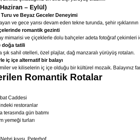
(Haziran – Eylül)
r Turu ve Beyaz Geceler Deneyimi
ayan ve gece yarısı devam eden tekne turunda, şehir ışıklarının 
elerinde romantik gezinti
ray mimarisi ve çiçeklerle dolu bahçeler adeta fotoğraf çekimleri i
doğa tatili
şık sahil otelleri, özel plajlar, dağ manzaralı yürüyüş rotaları.
 iç içe alternatif bir balayı
miler ve kiliselerin iç içe olduğu bir kültürel mozaik. Balayınız far
erilen Romantik Rotalar
rbat Caddesi
ndeki restoranlar
a terasında gün batımı
 yemeği turları
ehri kıyısı, Peterhof