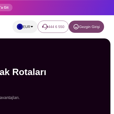
'a Git
EUR
444 6 550
Gezgin Girişi
k Rotaları
avantajları.