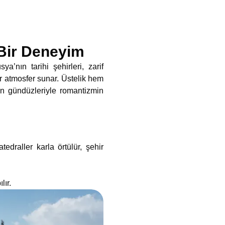
 Bir Deneyim
a’nın tarihi şehirleri, zarif
bir atmosfer sunar. Üstelik hem
en gündüzleriyle romantizmin
draller karla örtülür, şehir
lır.