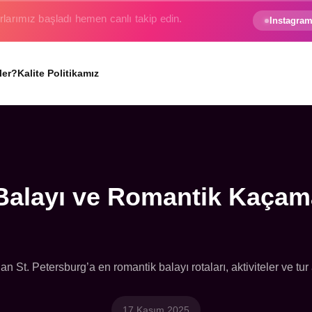
e gezginin hayali gerçek oluyor.
Instagram
ler?
Kalite Politikamız
Balayı ve Romantik Kaçama
 St. Petersburg’a en romantik balayı rotaları, aktiviteler ve tur 
17 Kasım 2025