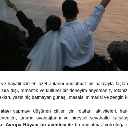
nız ve hayatınızın en özel anlarını unutulmaz bir balayıyla taçla
, sıra dışı, romantik ve kültürel bir deneyim arıyorsanız, rotanı
ları, yazın hiç batmayan güneşi, masalsı mimarisi ve zengin kül
balayı
yapmayı düşünen çiftler için rotaları, aktiviteleri, han
erileri, turların avantajlarını ve bireysel seyahatle karşılaş
ise
Avrupa Rüyası tur acentesi
ile bu unutulmaz yolculuğa na