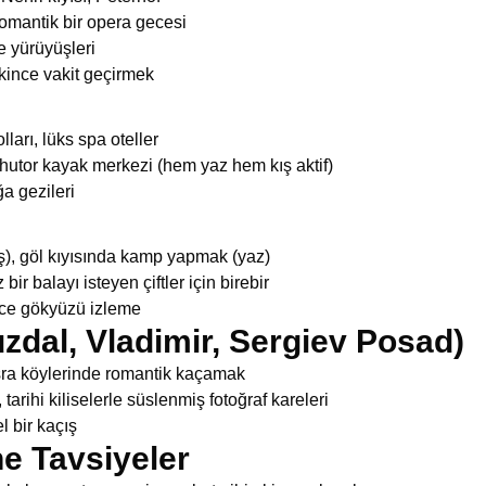
romantik bir opera gecesi
 yürüyüşleri
kince vakit geçirmek
ları, lüks spa oteller
utor kayak merkezi (hem yaz hem kış aktif)
ğa gezileri
), göl kıyısında kamp yapmak (yaz)
ir balayı isteyen çiftler için birebir
ece gökyüzü izleme
uzdal, Vladimir, Sergiev Posad)
şra köylerinde romantik kaçamak
tarihi kiliselerle süslenmiş fotoğraf kareleri
l bir kaçış
ne Tavsiyeler