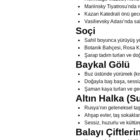
Mariinsky Tiyatrosu'nda 
Kazan Katedrali önü gece
Vasilievsky Adası’nda sa
Soçi
Sahil boyunca yürüyüş yol
Botanik Bahçesi, Rosa Kh
Şarap tadım turları ve do
Baykal Gölü
Buz üstünde yürümek (kış
Doğayla baş başa, sessiz b
Şaman kaya turları ve g
Altın Halka (S
Rusya’nın geleneksel ta
Ahşap evler, taş sokaklar, 
Sessiz, huzurlu ve kültüre
Balayı Çiftleri