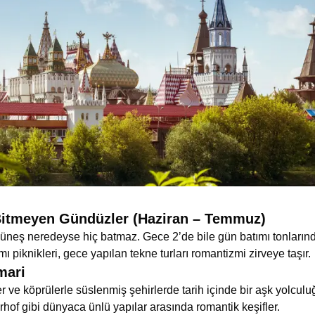
Bitmeyen Gündüzler (Haziran – Temmuz)
güneş neredeyse hiç batmaz. Gece 2’de bile gün batımı tonlarınd
 piknikleri, gece yapılan tekne turları romantizmi zirveye taşır.
mari
er ve köprülerle süslenmiş şehirlerde tarih içinde bir aşk yolculu
hof gibi dünyaca ünlü yapılar arasında romantik keşifler.