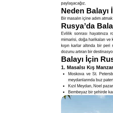
paylaşacağız.
Neden Balayı 
Bir masalın içine adım atmak is
Rusya’da Balay
Evlilik sonrası hayatınıza r
mimarisi, doğa harikaları ve k
kışın karlar altında bir pe
dozunu artıran bir destinasyo
Balayı İçin Rus
1. Masalsı Kış Manzara
Moskova ve St. Petersbu
meydanlarında buz pateni 
Kızıl Meydan, Noel pazarı
Bembeyaz bir şehirde karl