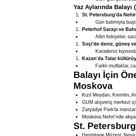
Yaz Aylarında Balayı 
St. Petersburg’da Nehi
Gün batımıyla başl
Peterhof Sarayı ve Bahç
Altın fıskiyeler, sa
Soçi’de deniz, güneş ve 
Karadeniz kıyısında 
Kazan’da Tatar kültürüyle
Farklı mutfaklar, ca
Balayı İçin Ön
Moskova
Kızıl Meydan, Kremlin, A
GUM alışveriş merkezi içi
Zaryadye Park'ta manzar
Moskova Nehri’nde akşam
St. Petersburg
Hermitage Müzesi, Neva N