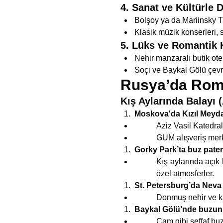
4. Sanat ve Kültürle 
Bolşoy ya da Mariinsky Ti
Klasik müzik konserleri, s
5. Lüks ve Romantik
Nehir manzaralı butik otelle
Soçi ve Baykal Gölü çevre
Rusya’da Roman
Kış Aylarında Balayı (
Moskova'da Kızıl Meyda
Aziz Vasil Katedra
GUM alışveriş merke
Gorky Park’ta buz paten
Kış aylarında açık 
özel atmosferler.
St. Petersburg’da Neva
Donmuş nehir ve kar
Baykal Gölü’nde buzu
Cam gibi şeffaf buz,