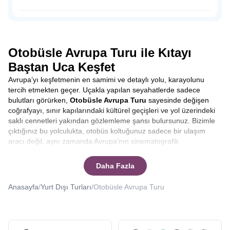
dışında sahil şeridine konumlandırılmış tahta ayakkabı
dükkanları, hediyelik eşya satan dükkanlar, leziz balıklar
Osmanlı Padişahı Sultan Süleyman’ın saltanatı döneminde
yiyebileceğiniz restoranlar ve peynir fabrikalarıyla
1523-1536 yılları arasında sadrazamlık yapmış önemli
Volendam’da zamanın nasıl geçtiğini anlamayacaksınız.
siyaset insanı Pargalı İbrahim Paşa ile tanıdığımız Parga,
doğal güzelliğine rağmen, henüz çılgın turist kalabalığına
Otobüsle Avrupa Turu ile Kıtayı
uğramamış bakir bir yerleşim yeri.
Baştan Uca Keşfet
Avrupa’yı keşfetmenin en samimi ve detaylı yolu, karayolunu
tercih etmekten geçer. Uçakla yapılan seyahatlerde sadece
bulutları görürken,
Otobüsle Avrupa Turu
sayesinde değişen
coğrafyayı, sınır kapılarındaki kültürel geçişleri ve yol üzerindeki
saklı cennetleri yakından gözlemleme şansı bulursunuz. Bizimle
çıktığınız bu yolculukta, otobüs koltuğunuz sadece bir ulaşım
aracı değil, aynı zamanda Avrupa’nın sinematografik
manzaralarını izleyebileceğiniz bir ön sıradır. Yolculuk boyunca
şehirler arası geçişlerde rehberlerimizin anlatımlarıyla
Daha Fazla
bilgilenirken, molalarda yerel lezzetleri tatma fırsatı yakalarsınız.
Bu tur, sadece varış noktasına odaklanmak yerine, yolculuğun
Anasayfa
/
Yurt Dışı Turları
/
Otobüsle Avrupa Turu
kendisinden keyif alanlar için tasarlanmıştır.
Otobüsle Avrupa
Turu kaç gün sürer
ya da
Otobüsle Avrupa Turu kaç ülke
gezilir
gibi sorularınıza yanıt vereceğiz.
Seyahat etmek, sadece yeni yerler görmek değil, aynı zamanda