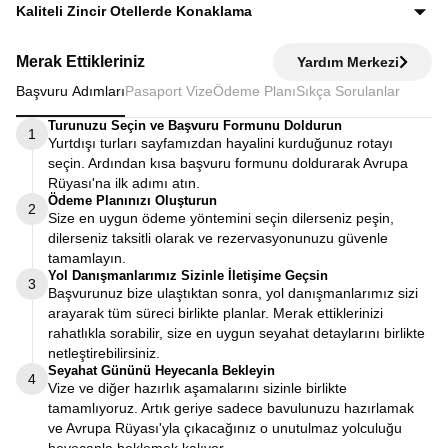
Ekstra tur ücreti alınmaz; programda yer alan tüm geziler
Kaliteli Zincir Otellerde Konaklama
fiyata dahildir.
Diğer turlarda şehirden 20–30 km uzaktaki otellerde
Merak Ettikleriniz
Yardım Merkezi
kalınırken, Avrupa Rüyası’nda merkeze yakın kaliteli zincir
Başvuru Adımları
Pasaport Vize
Ödeme Planı
Sıkça Sorulanlar
otellerde konaklayarak zamanınızı verimli kullanırsınız.
Turunuzu Seçin ve Başvuru Formunu Doldurun
1
Yurtdışı turları sayfamızdan hayalini kurduğunuz rotayı
seçin. Ardından kısa başvuru formunu doldurarak Avrupa
Rüyası'na ilk adımı atın.
Ödeme Planınızı Oluşturun
2
Size en uygun ödeme yöntemini seçin dilerseniz peşin,
dilerseniz taksitli olarak ve rezervasyonunuzu güvenle
tamamlayın.
Yol Danışmanlarımız Sizinle İletişime Geçsin
3
Başvurunuz bize ulaştıktan sonra, yol danışmanlarımız sizi
arayarak tüm süreci birlikte planlar. Merak ettiklerinizi
rahatlıkla sorabilir, size en uygun seyahat detaylarını birlikte
netleştirebilirsiniz.
Seyahat Gününü Heyecanla Bekleyin
4
Vize ve diğer hazırlık aşamalarını sizinle birlikte
tamamlıyoruz. Artık geriye sadece bavulunuzu hazırlamak
ve Avrupa Rüyası'yla çıkacağınız o unutulmaz yolculuğu