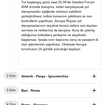
Tur başlangıç günü saat 20.00’de İstanbul Forum
AVM önünde buluşma, sizleri karşılayacak yol
danışmanları eşliğinde otobüsü valizlerin
yerleştirilmesi, koltuk kurasının çekilmesi ve son
kontrollerin yapılması. Avrupa Rüyası yol
danışmanlarının seyahat öncesi sizlere son tüyoları
vermesi ve rehberiniz ile tanışma. Kura ile çekmiş
olduğunuz koltuklara yerleşme ve seyahatin
başlaması. İpsala sınır kapısına varış ve pasaport &
vize işlemlerinin yapılması. Otobüsle Avrupa
turumuzun 16 günlük yolculuğu başlıyor.
2.Gün
Selanik - Parga - İgoumenitsa
Sabah saatlerinde Selanik’e varış ve kahvaltı.
3.Gün
Ardından Selanik şehir turu. Selanik’te görülecek
Bari - Roma
yerler arasında Atatürk’ün evi, Kordon, Beyaz Kule
ve Osmanlı ve Bizans eserleri. Panoramik şehir turu
Sabah gemimizden Bari limanında indikten sonra
4.Gün
ve serbest zamanın ardından Parga şehrine varış.
Roma’ya hareket ediyoruz. Varışın ardından
Roma - Floransa