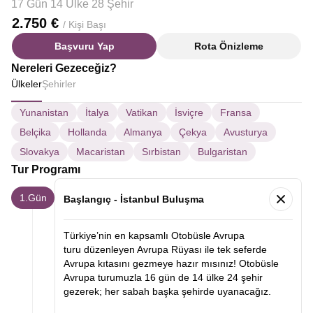
17 Gün 14 Ülke 28 Şehir
2.750 €
/ Kişi Başı
Başvuru Yap
Rota Önizleme
Nereleri Gezeceğiz?
Ülkeler
Şehirler
Yunanistan
İtalya
Vatikan
İsviçre
Fransa
Belçika
Hollanda
Almanya
Çekya
Avusturya
Slovakya
Macaristan
Sırbistan
Bulgaristan
Tur Programı
1.Gün
Başlangıç - İstanbul Buluşma
Türkiye’nin en kapsamlı Otobüsle Avrupa
turu düzenleyen Avrupa Rüyası ile tek seferde
Avrupa kıtasını gezmeye hazır mısınız! Otobüsle
Avrupa turumuzla 16 gün de 14 ülke 24 şehir
gezerek; her sabah başka şehirde uyanacağız.