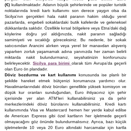
(€)
kullanılmaktadır. Adanın büyük şehirlerinde ve popüler turistik
noktalarında kredi kartı kullanımı son derece yaygın olsa da
Sicilya'nın gerçekleri hala nakit paranın hakim olduğu yerel
pazarlarda, engebeli sokaklardaki butik kafelerde ve geleneksel
dükkanlarda saklıdır. Özellikle kırsal bölgelere veya Etna’daki dağ
köylerine doğru yol aldığınızda, nakit paranın sağladığı
samimiyeti ve sıcaklığı göreceksiniz. Bu nedenle, bir sokak
satıcısından Arancini alırken veya yerel bir manavdan alışveriş
yaparken zorluk yaşamamak adına yanınızda her zaman belirli
miktarda nakit bulundurmanız, seyahatinizin konforunuzu
belirleyecektir.
Sicilya para birimi
olarak tüm Avrupa’da geçerli
olan Euro ön plandadır.
Döviz bozdurma ve kart kullanımı
konusunda ise planlı bir
şekilde hareket etmek bütçenizi korumanıza yardımcı olur.
Havalimanlarındaki döviz büroları genellikle yüksek komisyon ve
düşük kur oranları sunduğundan, Euro ihtiyacınız için şehir
içerisinde yer alan ATM’leri kullanabilirsiniz ya da şehir
merkezlerindeki döviz bürolarını kullanabilirsiniz. Kredi kartı
kullanımında Visa ve Mastercard hemen her yerde kabul edilse
de American Express gibi özel kartların her işletmede geçerli
olmayacağını göz önünde bulundurmalısınız. Ayrıca, bazı küçük
işletmelerde 10 veya 20 Euro altındaki harcamalar için kartla