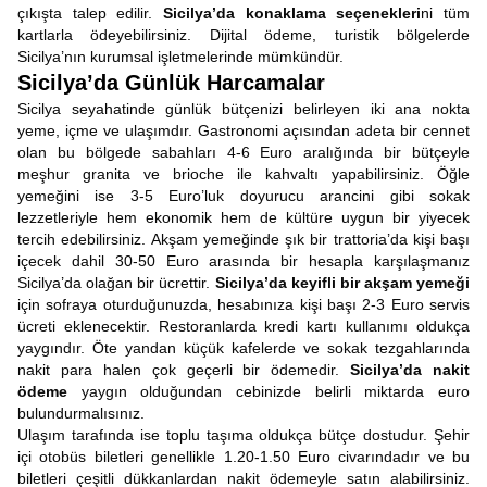
çıkışta talep edilir.
Sicilya’da konaklama seçenekleri
ni tüm
kartlarla ödeyebilirsiniz. Dijital ödeme, turistik bölgelerde
Sicilya’nın kurumsal işletmelerinde mümkündür.
Sicilya’da Günlük Harcamalar
Sicilya seyahatinde günlük bütçenizi belirleyen iki ana nokta
yeme, içme ve ulaşımdır. Gastronomi açısından adeta bir cennet
olan bu bölgede sabahları 4-6 Euro aralığında bir bütçeyle
meşhur granita ve brioche ile kahvaltı yapabilirsiniz. Öğle
yemeğini ise 3-5 Euro’luk doyurucu arancini gibi sokak
lezzetleriyle hem ekonomik hem de kültüre uygun bir yiyecek
tercih edebilirsiniz. Akşam yemeğinde şık bir trattoria’da kişi başı
içecek dahil 30-50 Euro arasında bir hesapla karşılaşmanız
Sicilya’da olağan bir ücrettir.
Sicilya’da keyifli bir akşam yemeği
için sofraya oturduğunuzda, hesabınıza kişi başı 2-3 Euro servis
ücreti eklenecektir. Restoranlarda kredi kartı kullanımı oldukça
yaygındır. Öte yandan küçük kafelerde ve sokak tezgahlarında
nakit para halen çok geçerli bir ödemedir.
Sicilya’da nakit
ödeme
yaygın olduğundan cebinizde belirli miktarda euro
bulundurmalısınız.
Ulaşım tarafında ise toplu taşıma oldukça bütçe dostudur. Şehir
içi otobüs biletleri genellikle 1.20-1.50 Euro civarındadır ve bu
biletleri çeşitli dükkanlardan nakit ödemeyle satın alabilirsiniz.