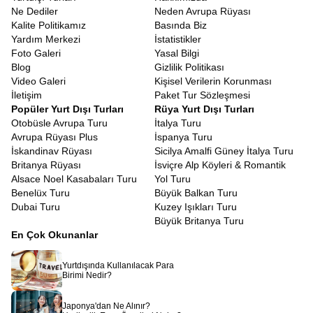
Ne Dediler
Neden Avrupa Rüyası
Kalite Politikamız
Basında Biz
Yardım Merkezi
İstatistikler
Foto Galeri
Yasal Bilgi
Blog
Gizlilik Politikası
Video Galeri
Kişisel Verilerin Korunması
İletişim
Paket Tur Sözleşmesi
Popüler Yurt Dışı Turları
Rüya Yurt Dışı Turları
Otobüsle Avrupa Turu
İtalya Turu
Avrupa Rüyası Plus
İspanya Turu
İskandinav Rüyası
Sicilya Amalfi Güney İtalya Turu
Britanya Rüyası
İsviçre Alp Köyleri & Romantik
Alsace Noel Kasabaları Turu
Yol Turu
Benelüx Turu
Büyük Balkan Turu
Dubai Turu
Kuzey Işıkları Turu
Büyük Britanya Turu
En Çok Okunanlar
Yurtdışında Kullanılacak Para
Birimi Nedir?
Japonya'dan Ne Alınır?