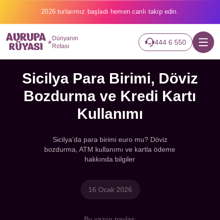
2026 turlarımız başladı hemen canlı takip edin.
Dünyanın
444 6 550
Rotası
Sicilya Para Birimi, Döviz
Bozdurma ve Kredi Kartı
Kullanımı
Sicilya’da para birimi euro mu? Döviz
bozdurma, ATM kullanımı ve kartla ödeme
hakkında bilgiler
16 Ocak 2026
Bu yazıyı paylaş: