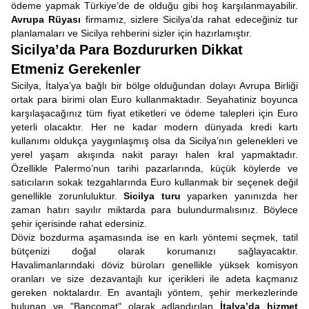
ödeme yapmak Türkiye’de de olduğu gibi hoş karşılanmayabilir.
Avrupa Rüyası
firmamız, sizlere Sicilya’da rahat edeceğiniz tur
planlamaları ve Sicilya rehberini sizler için hazırlamıştır.
Sicilya’da Para Bozdururken Dikkat
Etmeniz Gerekenler
Sicilya, İtalya’ya bağlı bir bölge olduğundan dolayı Avrupa Birliği
ortak para birimi olan Euro kullanmaktadır. Seyahatiniz boyunca
karşılaşacağınız tüm fiyat etiketleri ve ödeme talepleri için Euro
yeterli olacaktır. Her ne kadar modern dünyada kredi kartı
kullanımı oldukça yaygınlaşmış olsa da Sicilya’nın gelenekleri ve
yerel yaşam akışında nakit parayı halen kral yapmaktadır.
Özellikle Palermo’nun tarihi pazarlarında, küçük köylerde ve
satıcıların sokak tezgahlarında Euro kullanmak bir seçenek değil
genellikle zorunluluktur.
Sicilya turu
yaparken yanınızda her
zaman hatırı sayılır miktarda para bulundurmalısınız. Böylece
şehir içerisinde rahat edersiniz.
Döviz bozdurma aşamasında ise en karlı yöntemi seçmek, tatil
bütçenizi doğal olarak korumanızı sağlayacaktır.
Havalimanlarındaki döviz büroları genellikle yüksek komisyon
oranları ve size dezavantajlı kur içerikleri ile adeta kaçmanız
gereken noktalardır. En avantajlı yöntem, şehir merkezlerinde
bulunan ve "Bancomat" olarak adlandırılan
İtalya’da hizmet