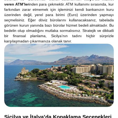
veren ATM’ler
inden para çekmektir. ATM kullanımı sırasında, kur
farkından zarar etmemek için işleminizi kendi bankanızın kuru
üzerinden değil, yerel para birimi (Euro) üzerinden yapmayı
seçmelisiniz. Eğer döviz bürolarını kullanacaksanız, tabelada
görünen kurun yanında bazı bürolar hizmet bedeli almaktadır. Bu
bedelin olup olmadığını mutlaka sormalısınız. Stratejik ve dikkatli
bir finansal planlama, Sicilya’nın tadını hiçbir sürprizle
karşılaşmadan çıkarmanıza olanak tanır.
Sicilya ve İtalya’da Konaklama Seçenekleri