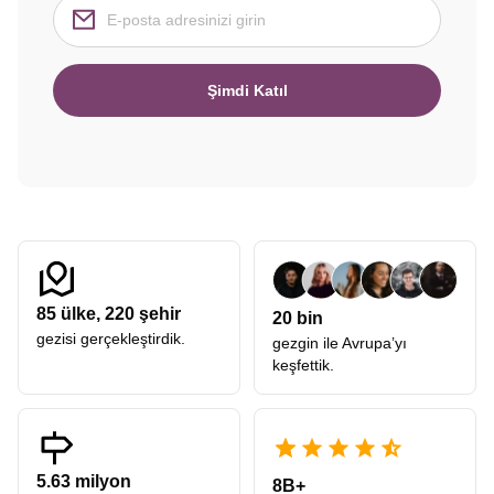
Şimdi Katıl
85
ülke,
220
şehir
20 bin
gezisi gerçekleştirdik.
gezgin ile Avrupa’yı
keşfettik.
5.63 milyon
8B+