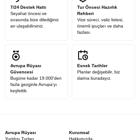
7/24 Destek Hattı
Tur Öncesi Hazırlık
Seyahat öncesi ve
Rehberi
sırasında bize dilediğiniz
Vize süreci, valiz listesi,
an ulaşabilirsiniz.
önemli ipuçları ve daha
fazlası.
Avrupa Rüyası
Esnek Tarihler
Güvencesi
Planlar değişebilir, biz
Bugüne kadar 19.000'den
daima buradayız.
fazla gezginle Avrupa'yı
keşfettik.
Avrupa Rüyası
Kurumsal
Yurtdışı Turları
Hakkımızda