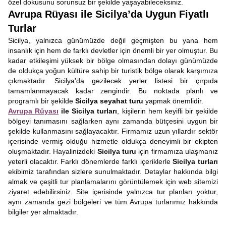
özel dokusunu sorunsuz bir şekilde yaşayabileceksiniz.
Avrupa Rüyası ile Sicilya’da Uygun Fiyatlı
Turlar
Sicilya, yalnızca günümüzde değil geçmişten bu yana hem
insanlık için hem de farklı devletler için önemli bir yer olmuştur. Bu
kadar etkileşimi yüksek bir bölge olmasından dolayı günümüzde
de oldukça yoğun kültüre sahip bir turistik bölge olarak karşımıza
çıkmaktadır. Sicilya’da gezilecek yerler listesi bir çırpıda
tamamlanmayacak kadar zengindir. Bu noktada planlı ve
programlı bir şekilde
Sicilya seyahat turu
yapmak önemlidir.
Avrupa Rüyası
ile Sicilya turları
, kişilerin hem keyifli bir şekilde
bölgeyi tanımasını sağlarken aynı zamanda bütçesini uygun bir
şekilde kullanmasını sağlayacaktır. Firmamız uzun yıllardır sektör
içerisinde vermiş olduğu hizmetle oldukça deneyimli bir ekipten
oluşmaktadır. Hayalinizdeki
Sicilya turu
için firmamıza ulaşmanız
yeterli olacaktır. Farklı dönemlerde farklı içeriklerle
Sicilya turları
ekibimiz tarafından sizlere sunulmaktadır. Detaylar hakkında bilgi
almak ve çeşitli tur planlamalarını görüntülemek için web sitemizi
ziyaret edebilirsiniz. Site içerisinde yalnızca tur planları yoktur,
aynı zamanda gezi bölgeleri ve tüm Avrupa turlarımız hakkında
bilgiler yer almaktadır.