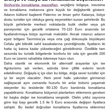
Sicilya'da konaklama masrafları
, seçtiğiniz bölgeye, mevsime
ve konaklama mekanına göre büyük bir değişkenlik gösterir.
Adanın kültürel başkenti Palermo ve liman şehri Katanya, bütçe
dostu turistler için oldukça geniş seçenekleri sunan şehirlerdir. Bu
büyük şehirlerde merkezi noktalarda butik oteller veya şık
pansiyonlar için gecelik ortalama 70-110 Euro arasında bir
fiyatlandırmaya bütçe ayırmak maküldür. Ancak rotanızı adanın
eşsiz bölgesi Taormina’ya veya orta çağ dokusuyla büyüleyen
Cefalu gibi bilindik sahil kasabalarına çevirdiğinizde, fiyatların iki
hatta üç katına kadar yükseleceğini görebilirsiniz. Özellikle tam
sezonda bu turistik bölgelerde konforlu bir oda için gecelik 200
Euro ve üzerini rahatlıkla ödemeye hazır olun.
Daha otantik ve ekonomik bir alternatif arayanlar için ise
Agriturismo adı verilen, aslında birer çiftlik evlerini tercih
edebilirsiniz. Doğayla iç içe olan bu bölge, doğa sever turistler için
iyi bir seçim olacaktır. Hem yerel halkı yakından görmenizi
sağlayacak aynı zamanda huzurlu bir anlar bütünü yaşamak
isteyenler bu tesislerde 80-130 Euro bandında konaklama
yapabilirsiniz. Konaklama bütçenizi planlarken eklemeniz gereken
bir başka değer ise konaklama vergisidir. Otelin yıldız sayısına
göre kişi başı gecelik 1.5 ile 5 Euro arasında değişen fiyatlara
sahiptir. Bu bedel doğrudan konaklama fiyatlarına eklenmez