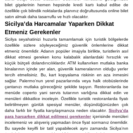
bilet gişelerinin hemen hepsinde kredi kartı kabul edilse de
özellikle çok bilindik noktalarda planınız doğrultusunda online bilet
satın almak daha tasarruflu ve hızlı olacaktır.
Sicilya’da Harcamalar Yaparken Dikkat
Etmeniz Gerekenler
Sicilya seyahatinizi huzurla tamamlamak için turistik bölgelerde
özellikle sizlere söyleyeceğimiz güvenlik önlemlerine dikkat
etmeniz önemlidir. Adanın popüler imajıyla birlikte, turistlerin asıl
dikkat etmesi gereken konu kalabalık alanlardaki hırsızlık ve
küçük bütçeli dolandırıcılıklardır. ATM kullanırken mutlaka banka
binalarının içinde yer alan, güvenlik kameralarının olduğu yerler
tercih etmelisiniz. Bu, kart kopyalama riskinin en aza inmesini
sağlar. Palermo’nun yerel pazarlarında veya halk otobüslerinde
çantanızı mutlaka göreceğiniz şekilde taşıyın. Restoranlarda ise
menüde coperto yani servis tutarının varlığına dikkat edin ve
menüleri dikkatlice inceleyin. Özellikle turistik restoranlarda fiyatı
belirtilmeyen günlük spesiyal menüler, düşündüğünüzden çok
daha farklı bir fiyatla karşılaşmanıza neden olacaktır.
Sicilya’da
para harcarken dikkat edilmesi gerekenler
içerisinde menüleri
incelemeniz ve alışveriş yapmadan önce fiyat sormanız önemlidir.
Bu sayede keyifli bir tatil yapabilecek aynı zamanda Sicilya’nın