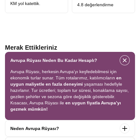
KM yol katettik.
4.8 değerlendirme
Merak Ettikleriniz
Avrupa Rüyası Neden Bu Kadar Hesaplı?
Avrupa Rüyası, herkesin Avrupa’yı keşfedebilmesi için
ekonomik turlar sunar. Tüm rotalarımız, katılımcıların
en
uygun maliyetle en fazla deneyimi
yaşaması hedefiyle
hazırlanır. Tur ücretleri; toplam tur süresi, konaklama sayısı,
gezilen şehirler ve sezona göre değişiklik gösterebilir.
Kısacası, Avrupa Rüyası ile
en uygun fiyatla Avrupa’yı
gezmek mümkün!
Neden Avrupa Rüyası?
Avrupa Rüyası ile ekonomik bir şekilde
tek seferde birçok