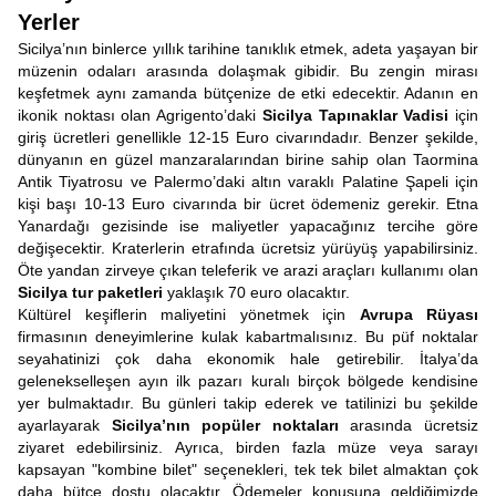
Yerler
Sicilya’nın binlerce yıllık tarihine tanıklık etmek, adeta yaşayan bir
müzenin odaları arasında dolaşmak gibidir. Bu zengin mirası
keşfetmek aynı zamanda bütçenize de etki edecektir. Adanın en
ikonik noktası olan Agrigento’daki
Sicilya Tapınaklar Vadisi
için
giriş ücretleri genellikle 12-15 Euro civarındadır. Benzer şekilde,
dünyanın en güzel manzaralarından birine sahip olan Taormina
Antik Tiyatrosu ve Palermo’daki altın varaklı Palatine Şapeli için
kişi başı 10-13 Euro civarında bir ücret ödemeniz gerekir. Etna
Yanardağı gezisinde ise maliyetler yapacağınız tercihe göre
değişecektir. Kraterlerin etrafında ücretsiz yürüyüş yapabilirsiniz.
Öte yandan zirveye çıkan teleferik ve arazi araçları kullanımı olan
Sicilya tur paketleri
yaklaşık 70 euro olacaktır.
Kültürel keşiflerin maliyetini yönetmek için
Avrupa Rüyası
firmasının deneyimlerine kulak kabartmalısınız. Bu püf noktalar
seyahatinizi çok daha ekonomik hale getirebilir. İtalya’da
gelenekselleşen ayın ilk pazarı kuralı birçok bölgede kendisine
yer bulmaktadır. Bu günleri takip ederek ve tatilinizi bu şekilde
ayarlayarak
Sicilya’nın popüler noktaları
arasında ücretsiz
ziyaret edebilirsiniz. Ayrıca, birden fazla müze veya sarayı
kapsayan "kombine bilet" seçenekleri, tek tek bilet almaktan çok
daha bütçe dostu olacaktır. Ödemeler konusuna geldiğimizde