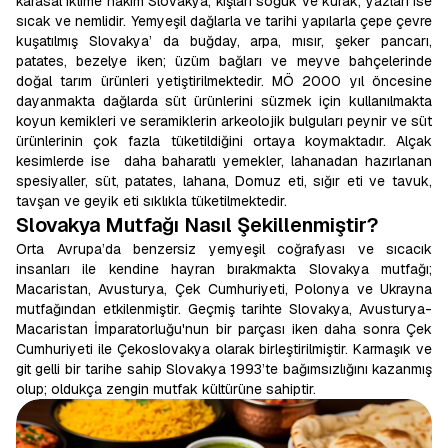
karasal iklime hakim Slovakya, kışları soğuk ve kurak, yazları ise
sıcak ve nemlidir. Yemyeşil dağlarla ve tarihi yapılarla çepe çevre
kuşatılmış Slovakya’ da buğday, arpa, mısır, şeker pancarı,
patates, bezelye iken; üzüm bağları ve meyve bahçelerinde
doğal tarım ürünleri yetiştirilmektedir. MÖ 2000 yıl öncesine
dayanmakta dağlarda süt ürünlerini süzmek için kullanılmakta
koyun kemikleri ve seramiklerin arkeolojik bulguları peynir ve süt
ürünlerinin çok fazla tüketildiğini ortaya koymaktadır. Alçak
kesimlerde ise daha baharatlı yemekler, lahanadan hazırlanan
spesiyaller, süt, patates, lahana, Domuz eti, sığır eti ve tavuk,
tavşan ve geyik eti sıklıkla tüketilmektedir.
Slovakya Mutfağı Nasıl Şekillenmiştir?
Orta Avrupa’da benzersiz yemyeşil coğrafyası ve sıcacık
insanları ile kendine hayran bırakmakta Slovakya mutfağı;
Macaristan, Avusturya, Çek Cumhuriyeti, Polonya ve Ukrayna
mutfağından etkilenmiştir. Geçmiş tarihte Slovakya, Avusturya-
Macaristan İmparatorluğu'nun bir parçası iken daha sonra Çek
Cumhuriyeti ile Çekoslovakya olarak birleştirilmiştir. Karmaşık ve
git gelli bir tarihe sahip Slovakya 1993’te bağımsızlığını kazanmış
olup; oldukça zengin mutfak kültürüne sahiptir.