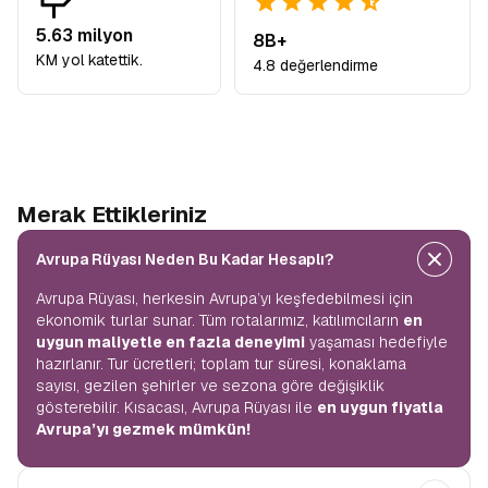
5.63 milyon
8B+
KM yol katettik.
4.8 değerlendirme
Merak Ettikleriniz
Avrupa Rüyası Neden Bu Kadar Hesaplı?
Avrupa Rüyası, herkesin Avrupa’yı keşfedebilmesi için
ekonomik turlar sunar. Tüm rotalarımız, katılımcıların
en
uygun maliyetle en fazla deneyimi
yaşaması hedefiyle
hazırlanır. Tur ücretleri; toplam tur süresi, konaklama
sayısı, gezilen şehirler ve sezona göre değişiklik
gösterebilir. Kısacası, Avrupa Rüyası ile
en uygun fiyatla
Avrupa’yı gezmek mümkün!