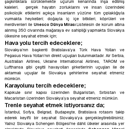
şaşkınlıklara sürüklemekte uçurum kenarında inşa edilmiş
kaleleri, gerçek hayatın zorluklarını ve insan üzerindeki
psikolojik etkilerini açıkça insanların yüzüne tüm çıplaklığıyla
vurmakta heykelleri; doğayla iç içe bitkileri, köprüleri ve
merdivenleri ile
Unesco Dünya Mirası
Listelesin de korum altına
alınmış 350 civarında mağaraya ev sahipliği yapmakta Slovakya
ülkesine seyahat etmek için;
Hava yolu tercih edeceklere;
Slovakya’nın başkenti Bratislava’ya Türk Hava Yolları ve
Pegasus Hava Yolları’nın direkt uçuşları bulunmaktadır. Air Serbia,
Australian Airlines, Ukraine International Airlines, TAROM ve
Lufthansa gibi çeşitli havayolları şirketlerinin uçuşları ile de
aktarmalı uçuşlar ile Slovakya şehirlerine seyahat etmeniz
mümkün.
Karayolunu tercih edeceklere;
Kapıkule sınır kapısı üzerinden Bulgaristan, Sırbistan ve
Macaristan üzerinden Slovakya’ya seyahat etmeniz mümkün.
Trenle seyahat etmek istiyorsanız da;
İstanbul, Sofya, Belgrad, Budapeşte, Bratislava rotasını takip
ederek keyifli bir seyahat Slovakya’ya gerçekleştirebilirsiniz.
Yalnız Slovakya Schengen Bölgesi'ne dâhil ülkeler arasında yer