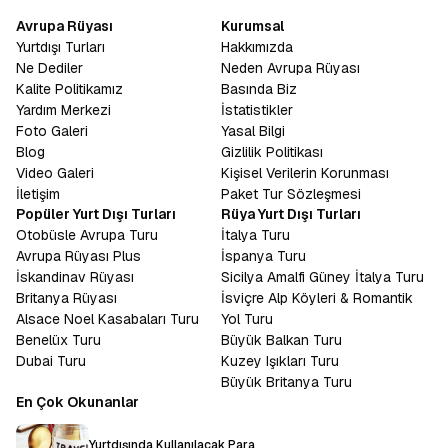
Avrupa Rüyası
Kurumsal
Yurtdışı Turları
Hakkımızda
Ne Dediler
Neden Avrupa Rüyası
Kalite Politikamız
Basında Biz
Yardım Merkezi
İstatistikler
Foto Galeri
Yasal Bilgi
Blog
Gizlilik Politikası
Video Galeri
Kişisel Verilerin Korunması
İletişim
Paket Tur Sözleşmesi
Popüler Yurt Dışı Turları
Rüya Yurt Dışı Turları
Otobüsle Avrupa Turu
İtalya Turu
Avrupa Rüyası Plus
İspanya Turu
İskandinav Rüyası
Sicilya Amalfi Güney İtalya Turu
Britanya Rüyası
İsviçre Alp Köyleri & Romantik
Alsace Noel Kasabaları Turu
Yol Turu
Benelüx Turu
Büyük Balkan Turu
Dubai Turu
Kuzey Işıkları Turu
Büyük Britanya Turu
En Çok Okunanlar
Yurtdışında Kullanılacak Para