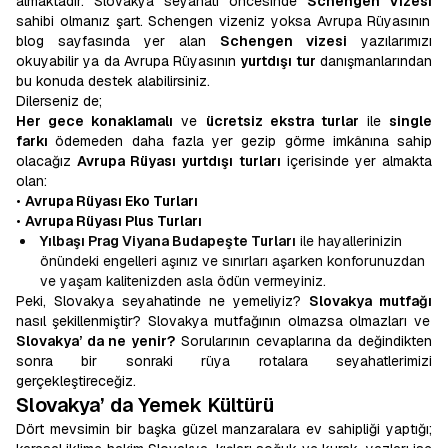
almaktadır. Slovakya seyahati öncesinde
Schengen Vizesi
sahibi olmanız şart. Schengen vizeniz yoksa Avrupa Rüyasının
blog sayfasında yer alan
Schengen vizesi
yazılarımızı
okuyabilir ya da Avrupa Rüyasının
yurtdışı tur
danışmanlarından
bu konuda destek alabilirsiniz.
Dilerseniz de;
Her gece konaklamalı
ve
ücretsiz ekstra turlar
ile
single
farkı
ödemeden daha fazla yer gezip görme imkânına sahip
olacağız
Avrupa Rüyası yurtdışı turları
içerisinde yer almakta
olan:
•
Avrupa Rüyası Eko Turları
•
Avrupa Rüyası Plus Turları
Yılbaşı Prag Viyana Budapeşte Turları
ile hayallerinizin
önündeki engelleri aşınız ve sınırları aşarken konforunuzdan
ve yaşam kalitenizden asla ödün vermeyiniz.
Peki, Slovakya seyahatinde ne yemeliyiz?
Slovakya mutfağı
nasıl şekillenmiştir? Slovakya mutfağının olmazsa olmazları ve
Slovakya’ da ne yenir?
Sorularının cevaplarına da değindikten
sonra bir sonraki rüya rotalara seyahatlerimizi
gerçekleştireceğiz.
Slovakya’ da Yemek Kültürü
Dört mevsimin bir başka güzel manzaralara ev sahipliği yaptığı;