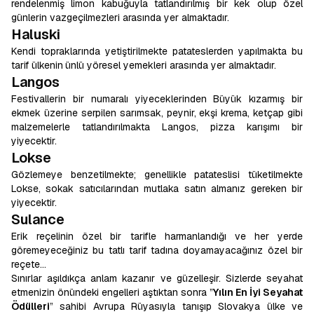
rendelenmiş limon kabuğuyla tatlandırılmış bir kek olup özel
günlerin vazgeçilmezleri arasında yer almaktadır.
Haluski
Kendi topraklarında yetiştirilmekte patateslerden yapılmakta bu
tarif ülkenin
ünlü yöresel yemekleri arasında yer almaktadır.
Langos
Festivallerin bir numaralı yiyeceklerinden Büyük kızarmış bir
ekmek üzerine serpilen sarımsak, peynir, ekşi krema, ketçap gibi
malzemelerle tatlandırılmakta Langos, pizza karışımı bir
yiyecektir.
Lokse
Gözlemeye benzetilmekte; genellikle patateslisi tüketilmekte
Lokse, sokak satıcılarından mutlaka satın almanız gereken bir
yiyecektir.
Sulance
Erik reçelinin özel bir tarifle harmanlandığı ve her yerde
göremeyeceğiniz bu tatlı tarif tadına doyamayacağınız özel bir
reçete…
Sınırlar aşıldıkça anlam kazanır ve güzelleşir. Sizlerde seyahat
etmenizin önündeki engelleri aştıktan sonra ”
Yılın En İyi Seyahat
Ödülleri
” sahibi Avrupa Rüyasıyla tanışıp Slovakya ülke ve