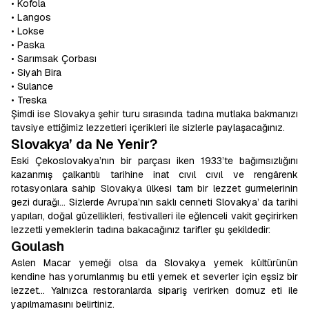
• Kofola
• Langos
• Lokse
• Paska
• Sarımsak Çorbası
• Siyah Bira
• Sulance
• Treska
Şimdi ise Slovakya şehir turu sırasında tadına mutlaka bakmanızı
tavsiye ettiğimiz lezzetleri içerikleri ile sizlerle paylaşacağınız.
Slovakya’ da Ne Yenir?
Eski Çekoslovakya’nın bir parçası iken 1933’te bağımsızlığını
kazanmış çalkantılı tarihine inat cıvıl cıvıl ve rengârenk
rotasyonlara sahip Slovakya ülkesi tam bir lezzet gurmelerinin
gezi durağı… Sizlerde Avrupa’nın saklı cenneti Slovakya’ da
tarihi
yapıları, doğal güzellikleri,
festivalleri ile eğlenceli vakit geçirirken
lezzetli yemeklerin tadına bakacağınız tarifler şu şekildedir:
Goulash
Aslen Macar yemeği olsa da Slovakya yemek kültürünün
kendine has yorumlanmış bu etli yemek et severler için eşsiz bir
lezzet… Yalnızca restoranlarda sipariş verirken domuz eti ile
yapılmamasını belirtiniz.