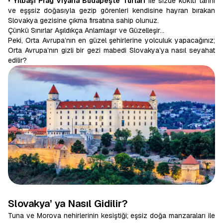
•
Yılbaşı Prag Viyana Budapeşte Turları
ile sizde köklü tarihi
ve eşşsiz doğasıyla gezip görenleri kendisine hayran bırakan
Slovakya gezisine çıkma fırsatına sahip olunuz.
Çünkü Sınırlar Aşıldıkça Anlamlaşır ve Güzelleşir…
Peki, Orta Avrupa’nın en güzel şehirlerine yolculuk yapacağınız;
Orta Avrupa’nın gizli bir gezi mabedi Slovakya’ya nasıl seyahat
edilir?
Slovakya’ ya Nasıl Gidilir?
Tuna ve Morova nehirlerinin kesiştiği; eşsiz doğa manzaraları ile