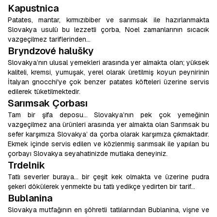
Kapustnica
Patates, mantar, kırmızıbiber ve sarımsak ile hazırlanmakta
Slovakya usulü bu lezzetli çorba, Noel zamanlarının sıcacık
vazgeçilmez tariflerinden…
Bryndzové halušky
Slovakya’nın ulusal yemekleri arasında yer almakta olan; yüksek
kaliteli, kremsi, yumuşak, yerel olarak üretilmiş koyun peynirinin
İtalyan gnocchi'ye çok benzer patates köfteleri üzerine servis
edilerek tüketilmektedir.
Sarımsak Çorbası
Tam bir şifa deposu… Slovakya’nın pek çok yemeğinin
vazgeçilmez ana ürünleri arasında yer almakta olan Sarımsak bu
sefer karşımıza Slovakya’ da çorba olarak karşımıza çıkmaktadır.
Ekmek içinde servis edilen ve közlenmiş sarımsak ile yapılan bu
çorbayı Slovakya seyahatinizde mutlaka deneyiniz.
Trdelnik
Tatlı severler buraya… bir çeşit kek olmakta ve üzerine pudra
şekeri dökülerek yenmekte bu tatlı yedikçe yedirten bir tarif…
Bublanina
Slovakya mutfağının en şöhretli tatlılarından Bublanina, vişne ve