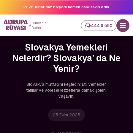
2026 turlarımız başladı hemen canlı takip edin.
Dünyanın
444 6 550
Rotası
Slovakya Yemekleri
Nelerdir? Slovakya’ da Ne
Yenir?
Slovakya mutfağını keşfedin: Etli yemekler,
tatlılar ve yöresel lezzetlerle damak şöleni
yaşayın.
25 Ekim 2025