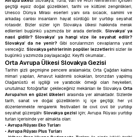
Avrupa ülkesi
Slovakya, Tuna, Váh ve Hron Nehirlerinin içinden
geçtiği eşsiz doğal güzellikleri, tarihi ve kültürel zenginlikleri,
Unesco Dünya Mirası eserleri yanı sıra sıcacık, samimi ve
arkadaş canlısı insanların hayat sürdüğü bir yurtdışı seyahat
rotasıdır. Bizler sizler için Slovakya ülkesi hakkında merak
edilenleri bugünkü yazımızda bir arada derledik.
Slovakya’ ya
nasıl gidilir? Slovakya’ ya hangi vize ile seyahat edilir?
Slovakya’ da ne yenir?
Gibi sorularınızın cevaplarına yanıt
vereceğiz.
Slovakya şehirlerinin popüler lezzetleri
ni sizler ile
bugünkü yazımızda paylaşacağız. Keyifli okumalar…
Orta Avrupa Ülkesi Slovakya Gezisi
Tarihin gizli geçmişine pencere aralamakta; Orta Çağdan kalma
mimari yapıları, Arnavut kaldırımlı sokakları, bronzdan yapılmış
Olağanüstü el işçiliği ve yaratıcılık örneği olan heykelleri,
unutulmaz fotoğraflar çekileceğiniz mekânları ile Slovakya
Orta
Avrupa’nın en güzel ülkeleri
arasında yer almaktadır. Sizlerde
tarih, sanat ve doğal güzelliklerin iç içe geçtiği; her yıl
düzenlenmekte rengarenk festivalleri ile cıvıl cıvıl bir yurtdışı
seyahat güzergâhı
Slovakya gezisi
için; Avrupa Rüyası yurtdışı
turları içerisinde yer almakta olan:
•
Avrupa Rüyası Eko Turları
•
Avrupa Rüyası Plus Turları