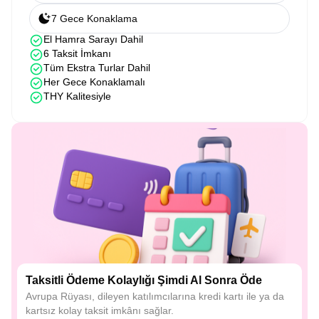
7 Gece Konaklama
El Hamra Sarayı Dahil
6 Taksit İmkanı
Tüm Ekstra Turlar Dahil
Her Gece Konaklamalı
THY Kalitesiyle
Taksitli Ödeme Kolaylığı Şimdi Al Sonra Öde
Avrupa Rüyası, dileyen katılımcılarına kredi kartı ile ya da
kartsız kolay taksit imkânı sağlar.