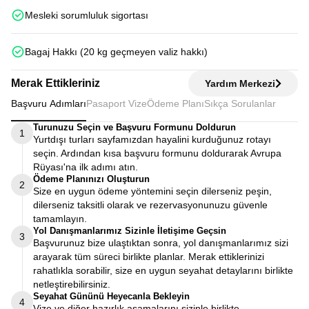
Mesleki sorumluluk sigortası
Bagaj Hakkı (20 kg geçmeyen valiz hakkı)
Merak Ettikleriniz
Yardım Merkezi
Başvuru Adımları
Pasaport Vize
Ödeme Planı
Sıkça Sorulanlar
Turunuzu Seçin ve Başvuru Formunu Doldurun
1
Yurtdışı turları sayfamızdan hayalini kurduğunuz rotayı
seçin. Ardından kısa başvuru formunu doldurarak Avrupa
Rüyası'na ilk adımı atın.
Ödeme Planınızı Oluşturun
2
Size en uygun ödeme yöntemini seçin dilerseniz peşin,
dilerseniz taksitli olarak ve rezervasyonunuzu güvenle
tamamlayın.
Yol Danışmanlarımız Sizinle İletişime Geçsin
3
Başvurunuz bize ulaştıktan sonra, yol danışmanlarımız sizi
arayarak tüm süreci birlikte planlar. Merak ettiklerinizi
rahatlıkla sorabilir, size en uygun seyahat detaylarını birlikte
netleştirebilirsiniz.
Seyahat Gününü Heyecanla Bekleyin
4
Vize ve diğer hazırlık aşamalarını sizinle birlikte