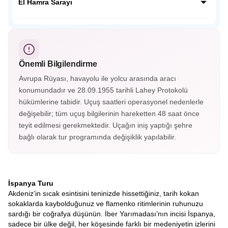
ve Musevi kültürlerinin yüzyıllarca bir arada yaşadığı “üç
El Hamra Sarayı
dinin şehri” olarak bilinir. Tajo Nehri’nin çevrelediği bu
büyüleyici şehir, panoramik manzaralarıyla adeta bir açık
Endülüs’ün incisi El Hamra Sarayı, Granada’nın tepesinde
hava müzesidir.
yer alan görkemli bir Mağribi mirasıdır. Her taşında tarih,
her köşesinde zarafet gizlidir; El Hamra, zamanda
yolculuğun en büyüleyici duraklarından biridir.
Önemli Bilgilendirme
Avrupa Rüyası, havayolu ile yolcu arasında aracı
konumundadır ve 28.09.1955 tarihli Lahey Protokolü
hükümlerine tabidir. Uçuş saatleri operasyonel nedenlerle
değişebilir; tüm uçuş bilgilerinin hareketten 48 saat önce
teyit edilmesi gerekmektedir. Uçağın iniş yaptığı şehre
bağlı olarak tur programında değişiklik yapılabilir.
İspanya Turu
Akdeniz’in sıcak esintisini teninizde hissettiğiniz, tarih kokan
sokaklarda kaybolduğunuz ve flamenko ritimlerinin ruhunuzu
sardığı bir coğrafya düşünün. İber Yarımadası’nın incisi İspanya,
sadece bir ülke değil, her köşesinde farklı bir medeniyetin izlerini