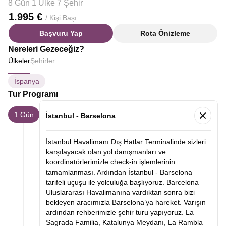
8 Gün 1 Ülke 7 Şehir
1.995 €
/ Kişi Başı
Başvuru Yap
Rota Önizleme
Nereleri Gezeceğiz?
Ülkeler
Şehirler
İspanya
Tur Programı
1.Gün
İstanbul - Barselona
İstanbul Havalimanı Dış Hatlar Terminalinde sizleri
karşılayacak olan yol danışmanları ve
koordinatörlerimizle check-in işlemlerinin
tamamlanması. Ardından İstanbul - Barselona
tarifeli uçuşu ile yolculuğa başlıyoruz. Barcelona
Uluslararası Havalimanına vardıktan sonra bizi
bekleyen aracımızla Barselona’ya hareket. Varışın
ardından rehberimizle şehir turu yapıyoruz. La
Sagrada Familia, Katalunya Meydanı, La Rambla