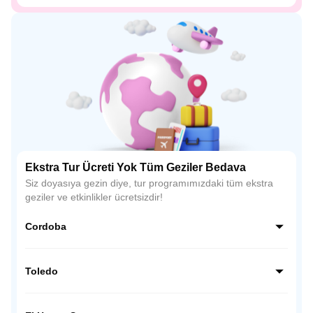
Ekstra Tur Ücreti Yok Tüm Geziler Bedava
Siz doyasıya gezin diye, tur programımızdaki tüm ekstra
geziler ve etkinlikler ücretsizdir!
Cordoba
Endülüs’ün kalbinde yer alan Córdoba, İslam mimarisinin
en etkileyici örneklerinden biri olan La Mezquita (Ulu Cami)
Toledo
ile ünlüdür. Dar Arnavut kaldırımlı sokakları, çiçeklerle süslü
avluları ve beyaz badanalı evleriyle büyüleyici bir atmosfer
İspanya’nın tarih kokan şehri Toledo, Hristiyan, Müslüman
sunar.