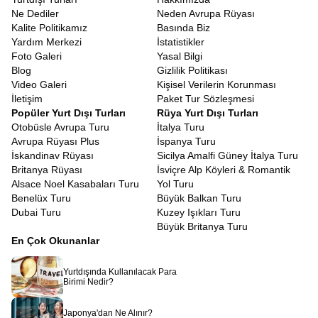
kılmak amacıyla titizlikle hazırlanmıştır.
Ne Dediler
Neden Avrupa Rüyası
İspanya Turu Fırsatları
Kalite Politikamız
Basında Biz
Yurt dışı seyahatlerinin en düşündürücü kısmı şüphesiz vize
Yardım Merkezi
İstatistikler
süreçleridir. Ancak bir tur programına dahil olmak, bu süreci
Foto Galeri
Yasal Bilgi
bireysel başvurulara göre daha öngörülebilir kılar.
İspanya Vize
Blog
Gizlilik Politikası
Başvurusu
tur programı
ile yapıldığında, konsolosluklar seyahat
Video Galeri
Kişisel Verilerin Korunması
amacınızın, konaklamanızın ve ulaşımınızın garanti altında
İletişim
Paket Tur Sözleşmesi
olduğunu görür. Avrupa Rüyası olarak, vize başvuru sürecinizde
Popüler Yurt Dışı Turları
Rüya Yurt Dışı Turları
size rehberlik ediyoruz. Gerekli evrakların düzenlenmesi, randevu
Otobüsle Avrupa Turu
İtalya Turu
süreçleri ve dosya hazırlığı konularında tecrübeli ekibimizle
Avrupa Rüyası Plus
İspanya Turu
yanınızdayız. Tur katılımcısı olmanız, seyahat planınızın net ve
İskandinav Rüyası
Sicilya Amalfi Güney İtalya Turu
belgeli olmasını sağladığı için vize başvurunuzun değerlendirilme
Britanya Rüyası
İsviçre Alp Köyleri & Romantik
aşamasında olumlu bir referans teşkil eder.
Alsace Noel Kasabaları Turu
Yol Turu
Vize maliyetleri, seyahat bütçesinin önemli bir kalemidir ve
Benelüx Turu
Büyük Balkan Turu
bu ücretler konsolosluklar tarafından belirlenir.
Dubai Turu
Kuzey Işıkları Turu
İspanya turistik vize ücret
tutarları, yetişkinler ve çocuklar
Büyük Britanya Turu
için farklılık gösterebilir ve zaman zaman güncellenebilir.
En Çok Okunanlar
Bu ücret, vize harcı ve aracı kurum hizmet bedelini kapsar.
Avrupa Rüyası olarak, tur ücretinin dışında kalan bu
kalemi, başvuru aşamasında size net bir şekilde
Yurtdışında Kullanılacak Para
bildiriyoruz.
Birimi Nedir?
Vize ücretinin ödenmesi, seyahat sigortasının yapılması
gibi bürokratik detaylarda kaybolmanıza izin vermeden,
Japonya'dan Ne Alınır?