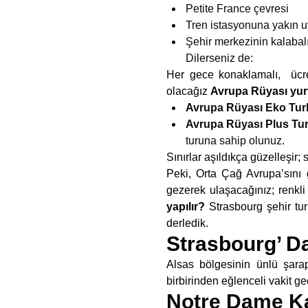
Petite France çevresi
Tren istasyonuna yakın 
Şehir merkezinin kalabalı
Dilerseniz de:
Her gece konaklamalı, ücre
olacağız
Avrupa Rüyası yurtd
Avrupa Rüyası Eko Turl
Avrupa Rüyası Plus Tur
turuna sahip olunuz.
Sınırlar aşıldıkça güzelleşir
Peki, Orta Çağ Avrupa’sını 
gezerek ulaşacağınız; renkli
yapılır?
Strasbourg şehir tur
derledik.
Strasbourg’ Da
Alsas bölgesinin ünlü şar
birbirinden eğlenceli vakit ge
Notre Dame Kat