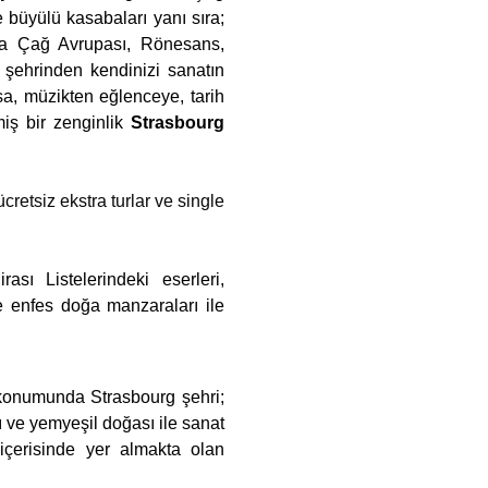
e büyülü kasabaları yanı sıra;
rta Çağ Avrupası, Rönesans,
şehrinden kendinizi sanatın
sa, müzikten eğlenceye, tarih
iş bir zenginlik
Strasbourg
cretsiz ekstra turlar ve single
sı Listelerindeki eserleri,
ve enfes doğa manzaraları ile
 konumunda Strasbourg şehri;
 ve yemyeşil doğası ile sanat
çerisinde yer almakta olan