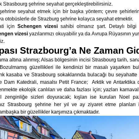
k Strasbourg şehrine seyahat gerçekleştirebilirsiniz.
şehrine seyahat etmek için bir başka yöntem; çevre şehirlerin
eya otobüslerle de Strazburg şehrine kolayca seyahat etmektir.
ati için
Schengen vizesi
sahibi olmanız şart. Detaylı bilgi
ngen vizesi
yazılarımızı okuyabilir ya da Avrupa Rüyasının yur
iz.
pası Strazbourg’a Ne Zaman Gid
a altına alınmış; Alsas bölgesinin incisi Strasbourg tarih, sanat
. Bozulmamış güzellikleri ile kendinizi bir masalı yaşarken b
nk kasaba ve Strasbourg sokaklarında bulacağı bu seyahatte k
 Dam Katedrali, masalsı Petit France; Arktik ve Antarktika
mekte ekolojik canlıları ve daha fazlası için; yazları karnav
el zenginliğe sizleri doyuracak; kışları ise kurulan Noel pa
ınız Strasbourg şehrine her yıl ve ay ziyaret etme planları
mbaşka bir güzellikler karşımıza çıkmaktadır.