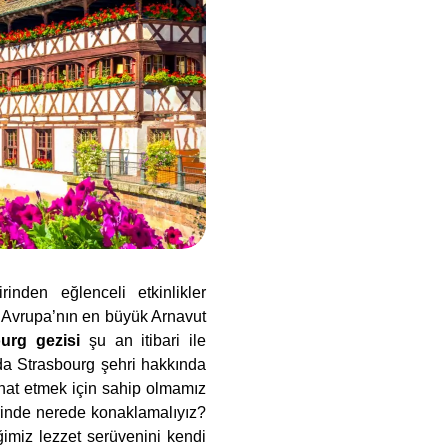
rinden eğlenceli etkinlikler
 Avrupa’nın en büyük Arnavut
urg gezisi
şu an itibari ile
nda Strasbourg şehri hakkında
hat etmek için sahip olmamız
rinde nerede konaklamalıyız?
ğimiz lezzet serüvenini kendi