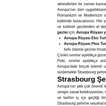
atmosferleri ile zaman kavram
Avrupa’nın tüm uygarlıklar
Romantizm ve Modernizm san
kalbinde bulacaksınız. Her y
ve kültürel gezilerden el d
gezisi
için;
Avrupa Rüyası yur
Avrupa Rüyası Eko Turl
Avrupa Rüyası Plus Tur
farkı ödeme gezme fırsatı
Çünkü sınırlar aşıldıkça güze
Peki, sınırlar aşıldıkça a
Avrupa’daki birçok önemli ul
süslemekte Strasbourg şehrin
Strasbourg Şeh
Avrupa’nın pek çok önemli k
zengin sanat koleksiyonları,
ve tarihin iç içe geçtiği b
Strasbourg şehrine seyahat e