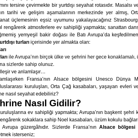
ını tersine çevirmekte bir yurtdışı seyahat rotasıdır. Masalsı v
ının tarihi ve gelişim aşamalarının merkezinde yer almış, O
at üçlemesinin eşsiz uyumunu yakalayacağınız Strasbourg 
ıl rengârenk atmosferlere ev sahipliği yapmakta; sanattan dan
eğmemiş yemyeşil bakir doğası ile Batı Avrupa’da keşfedilmem
tdışı turları
içerisinde yer almakta olan:
arı
ları
ile Avrupa’nın birçok ülke ve şehrini her gece konaklamalı, ü
na sizlerde sahip olunuz.
lleşir ve anlamlaşır…
nlamlaşırken Fransa’nın Alsace bölgesini Unesco Dünya Mira
uslararası kuruluşları, Orta Çağ kasabaları, yaşayan evleri 
e nasıl seyahat edebiliriz?
rine Nasıl Gidilir?
uruluşlarına ev sahipliği yapmakta; Avrupa’nın başkent şehri
 rengârenk sokaklara sahip Noel kasabaları, üzüm kokulu bağları
ir Avrupa güzergâhıdır. Sizlerde Fransa’nın
Alsace bölgesi
i
tmek isterseniz;