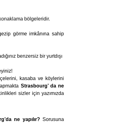
konaklama bölgeleridir.
 gezip görme imkânına sahip
adığınız
benzersiz bir yurtdışı
yiniz!
elerini, kasaba ve köylerini
i yapmakta
Strasbourg’ da ne
nlikleri sizler için yazımızda
rg’da ne yapılır?
Sorusuna