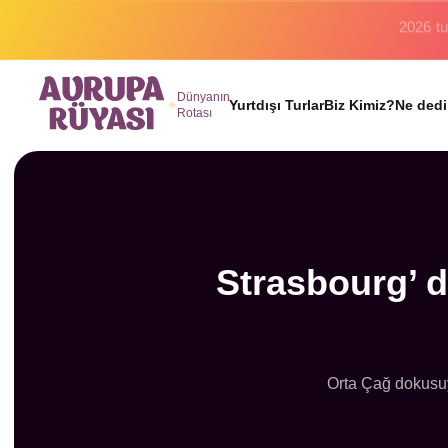
Binlerc
Dünyanın
Yurtdışı Turlar
Biz Kimiz?
Ne dedi
Rotası
Strasbourg’ d
Orta Çağ dokusuy