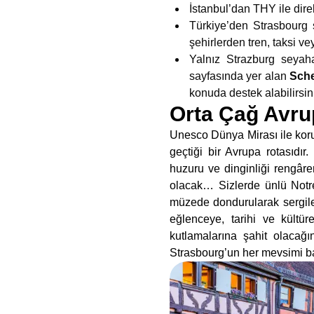
İstanbul’dan THY ile dire
Türkiye’den Strasbourg 
şehirlerden tren, taksi v
Yalnız Strazburg seyah
sayfasında yer alan
Sche
konuda destek alabilirsin
Orta Çağ Avru
Unesco Dünya Mirası ile korum
geçtiği bir Avrupa rotasıdır
huzuru ve dinginliği rengâre
olacak… Sizlerde ünlü Notre
müzede dondurularak sergilen
eğlenceye, tarihi ve kültür
kutlamalarına şahit olacağ
Strasbourg’un her mevsimi ba