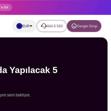
'a Git
EUR
444 6 550
Gezgin Girişi
da Yapılacak 5
im seni bekliyor.