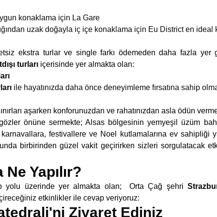
uygun konaklama için La Gare
ğından uzak doğayla iç içe konaklama için Eu District en ideal 
tsiz ekstra turlar ve single farkı ödemeden daha fazla yer
ışı turları
içerisinde yer almakta olan:
arı
ları
ile hayatınızda daha önce deneyimleme fırsatına sahip olm
; sınırları aşarken konforunuzdan ve rahatınızdan asla ödün verme
gözler önüne sermekte; Alsas bölgesinin yemyeşil üzüm bahç
 karnavallara, festivallere ve Noel kutlamalarına ev sahipliğ
unda birbirinden güzel vakit geçirirken sizleri sorgulatacak etki
 Ne Yapılır?
ap yolu üzerinde yer almakta olan; Orta Çağ şehri
Strazbu
çireceğiniz etkinlikler ile cevap veriyoruz:
edrali'ni Ziyaret Ediniz