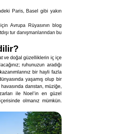
deki Paris, Basel gibi yakın
 için Avrupa Rüyasının blog
tdışı tur danışmanlarından bu
ilir?
 ve doğal güzelliklerin iç içe
ulacağınız; ruhunuzun aradığı
azanımlarınız bir hayli fazla
 dünyasında yaşamış olup bir
al havasında danstan, müziğe,
zarları ile Noel’in en güzel
 içerisinde olmanız mümkün.