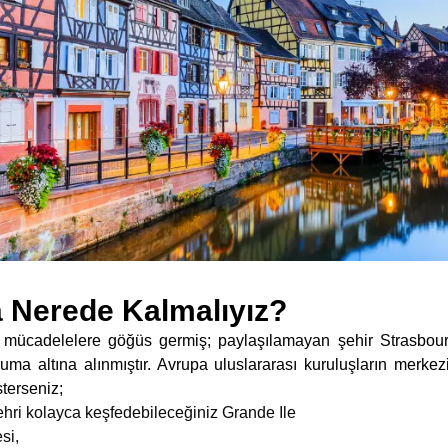
a Nerede Kalmalıyız?
e mücadelelere göğüs germiş; paylaşılamayan şehir Strasbo
ma altına alınmıştır. Avrupa uluslararası kuruluşların merkez
terseniz;
ehri kolayca keşfedebileceğiniz Grande Ile
si,