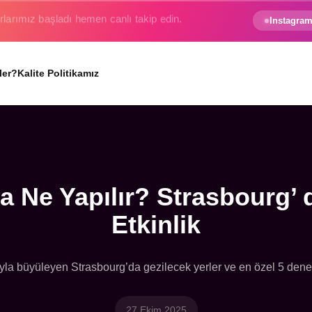
e gezginin hayali gerçek oluyor.
Instagram
ler?
Kalite Politikamız
a Ne Yapılır? Strasbourg’ 
Etkinlik
la büyüleyen Strasbourg’da gezilecek yerler ve en özel 5 deney
27 Ekim 2025