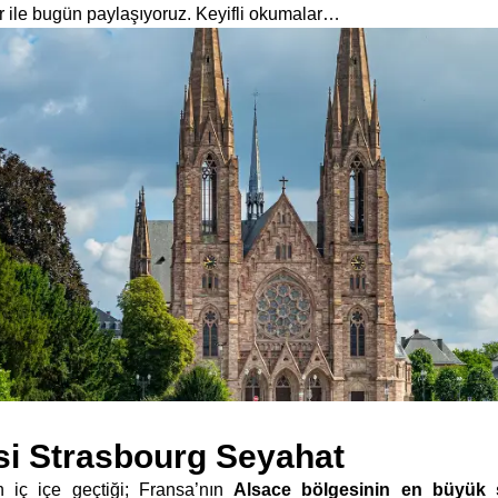
er ile bugün paylaşıyoruz. Keyifli okumalar…
isi Strasbourg Seyahat
in iç içe geçtiği; Fransa’nın
Alsace bölgesinin en büyük 