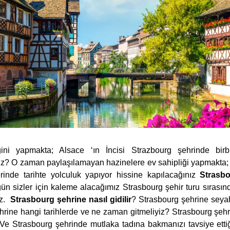
ğini yapmakta; Alsace ‘ın İncisi Strazbourg şehrinde birbi
nız? O zaman paylaşılamayan hazinelere ev sahipliği yapmakta;
rinde tarihte yolculuk yapıyor hissine kapılacağınız
Strasbo
n sizler için kaleme alacağımız Strasbourg şehir turu sırası
iz.
Strasbourg şehrine nasıl gidilir
? Strasbourg şehrine seya
hrine hangi tarihlerde ve ne zaman gitmeliyiz? Strasbourg şeh
Ve Strasbourg şehrinde mutlaka tadına bakmanızı tavsiye etti