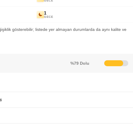
GECE
1
GECE
ğişiklik gösterebilir; listede yer almayan durumlarda da aynı kalite ve
%79 Dolu
i