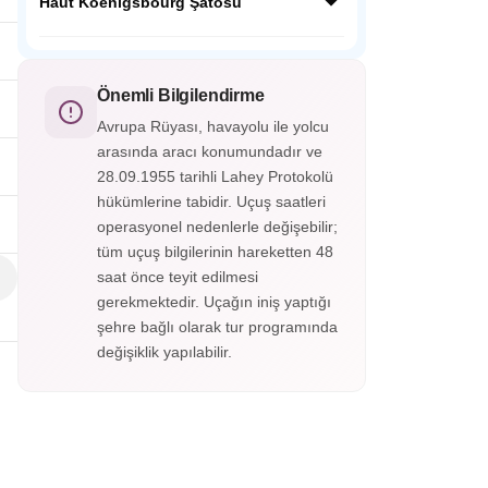
ardında Orta Çağdan kalma tarihi
Haut Koenigsbourg Şatosu
fotoğraf karesi gibidir.
yapılarıyla masalsı bir güzelliğe sahip;
Almanya’nın en güzel şehirlerinden
Fransa’nın Orta Çağ kalelerinden Haut
Heidelberg Almanya’nın o soğuk şehir
Koenigsbourg Alsace vadisini ayaklarınız
görüntüsünün yanında cıvıl cıvıl
altına serecek. Savaşlarda kullanılan aletler,
Önemli Bilgilendirme
atmosferiyle sizleri bekliyor.
silahlar, cephanelikler, imparatorların odaları
Avrupa Rüyası, havayolu ile yolcu
ve eşsiz süslemelerle kaplı tavanları
arasında aracı konumundadır ve
gördükçe bu tarihi yolculuk hiç bitmesin
28.09.1955 tarihli Lahey Protokolü
istiyorsunuz. Haut-Koenigsbourg
Şatosu’nun içerisini gezmek isterseniz
hükümlerine tabidir. Uçuş saatleri
biletinizi alarak gezebileceksiniz.
operasyonel nedenlerle değişebilir;
tüm uçuş bilgilerinin hareketten 48
saat önce teyit edilmesi
gerekmektedir. Uçağın iniş yaptığı
şehre bağlı olarak tur programında
değişiklik yapılabilir.