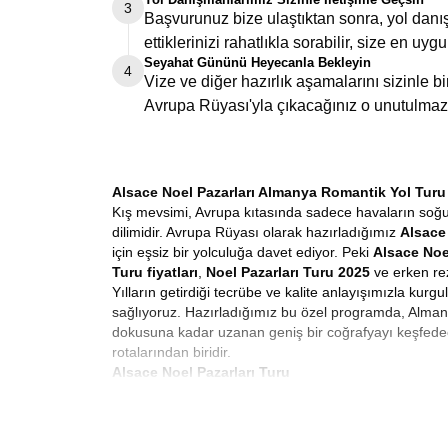
3
Başvurunuz bize ulaştıktan sonra, yol danış
ettiklerinizi rahatlıkla sorabilir, size en uygu
Seyahat Gününü Heyecanla Bekleyin
4
Vize ve diğer hazırlık aşamalarını sizinle 
Avrupa Rüyası'yla çıkacağınız o unutulmaz
Alsace Noel Pazarları Almanya Romantik Yol Turu
Kış mevsimi, Avrupa kıtasında sadece havaların soğudu
dilimidir. Avrupa Rüyası olarak hazırladığımız
Alsace 
için eşsiz bir yolculuğa davet ediyor. Peki
Alsace Noe
Turu fiyatları
,
Noel Pazarları Turu 2025
ve erken rez
Yılların getirdiği tecrübe ve kalite anlayışımızla kur
sağlıyoruz. Hazırladığımız bu özel programda, Almany
dokusuna kadar uzanan geniş bir coğrafyayı keşfede
rotalarından biridir.
Alsace Noel Pazarları Turu
Avrupa’da kış turizmi denildiğinde akla gelen ilk ve e
alışveriş gezisi değildir. Noel pazarlarında ne alınır
ayı boyunca Avrupa’nın neredeyse her kasabasında kuru