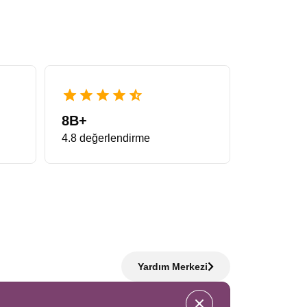
 standartların çok ötesinde bir deneyim vadeder. Bu
inde gezginler minimum zamanda maksimum yeri görme
hızla dolduğu için önerimiz, planlamayı erkenden
lmanya Noel Pazarları Turu
eşsiz bir fırsattır.
r. Sabah Almanya’da sosis ve pretzel tadarken,
8B+
Pazarları Turu
arayanların en çok tercih ettiği
4.8 değerlendirme
balarıdır. Bu rotada karşılaşılan yarı ahşap evler,
erelerden sarkan oyuncak ayılar bölge halkının
film seti görünümündedir.
Strasbourg Colmar Noel
esine giren kasabalar bu turun en özel parçalarıdır.
Yardım Merkezi
 şehrin kalbidir. Katedralin ihtişamı ile pazarın
’in zarif mimarisi, Colmar’ın masalsı havası ve