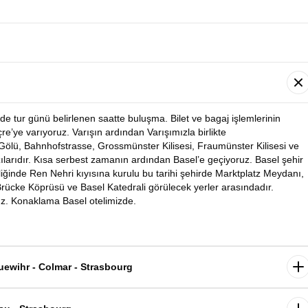
de tur günü belirlenen saatte buluşma. Bilet ve bagaj işlemlerinin
e’ye varıyoruz. Varışın ardından Varışımızla birlikte
 Gölü, Bahnhofstrasse, Grossmünster Kilisesi, Fraumünster Kilisesi ve
ılarıdır. Kısa serbest zamanın ardından Basel’e geçiyoruz. Basel şehir
liğinde Ren Nehri kıyısına kurulu bu tarihi şehirde Marktplatz Meydanı,
 Brücke Köprüsü ve Basel Katedrali görülecek yerler arasındadır.
uz. Konaklama Basel otelimizde.
uewihr - Colmar - Strasbourg
yrılıyoruz. Dünyaca ünlü şarap yolunun en güzel kasabalarını