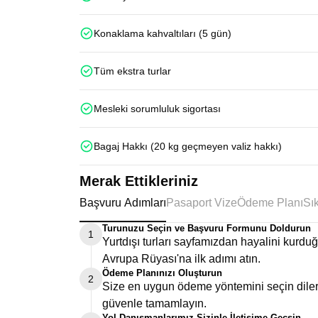
Konaklama kahvaltıları (5 gün)
Tüm ekstra turlar
Mesleki sorumluluk sigortası
Bagaj Hakkı (20 kg geçmeyen valiz hakkı)
Merak Ettikleriniz
Başvuru Adımları
Pasaport Vize
Ödeme Planı
Turunuzu Seçin ve Başvuru Formunu Doldurun
1
Yurtdışı turları sayfamızdan hayalini kurd
Avrupa Rüyası'na ilk adımı atın.
Ödeme Planınızı Oluşturun
2
Size en uygun ödeme yöntemini seçin dilers
güvenle tamamlayın.
Yol Danışmanlarımız Sizinle İletişime Geçsin