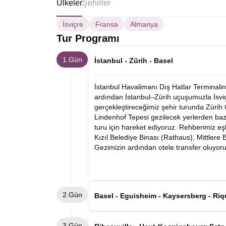
Ülkeler
Şehirler
İsviçre
Fransa
Almanya
Tur Programı
1.Gün
İstanbul - Zürih - Basel
İstanbul Havalimanı Dış Hatlar Terminalin
ardından İstanbul–Zürih uçuşumuzla İsviçr
gerçekleştireceğimiz şehir turunda Zürih
Lindenhof Tepesi gezilecek yerlerden baz
turu için hareket ediyoruz. Rehberimiz eş
Kızıl Belediye Binası (Rathaus), Mittlere
Gezimizin ardından otele transfer oluyor
2.Gün
Basel - Eguisheim - Kaysersberg - Riq
Kahvaltının ardından Basel otelimizden a
3.Gün