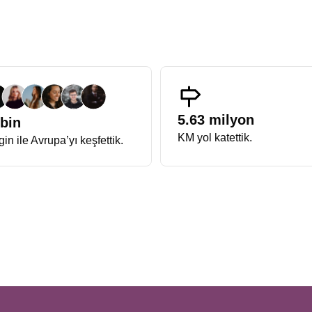
üyüşler, kışın soğuğuna inat iç ısıtan bir deneyim sunar.
zasyon anlayışıyla hazırlanan Avrupa Rüyası Noel Turu, katılımcılarına
masraflara yer yoktur. Programın titizlikle hazırlanmış içeriği sayes
ıkarırlar.
Tarih ve kontenjan bilgisi
, erken rezervasyon dönemlerinde 
n Nehri kıyısında nasıl harmanlandığını görmek isteyenler için
Fransa A
ava hakimken, Alsace tarafında zarafet, estetik ve gastronomi öne çıka
5.63 milyon
 bin
imi bu turun en keyifli yanıdır. Aynı zamanda
Almanya Fransa Noel 
KM yol katettik.
in ile Avrupa’yı keşfettik.
sa, verilecek cevap kesinlikle Alsace bölgesi ve Almanya’nın güney kasa
ının vazgeçilmezidir. Süslemeler, hareketli vitrinler ve Noel zamanı penc
raflanan durağıdır. Işıklarla süslü kanallar ve meydanlarıyla adeta bir 
 burasıdır.
 değildir. Riquewihr ve Eguisheim gibi Fransa’nın En Güzel Köyleri list
e samimi atmosfer bu bölgeyi benzersiz kılar.
beri korur. Avrupa’nın en eski pazarlarından biri olan Christkindelsmärik,
ya çıkar.
kültürel çeşitliliği en güçlü şekilde hissettiren rotalardan biridir. Basel