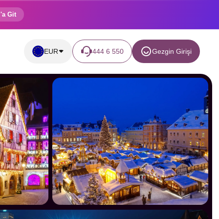
'a Git
EUR
444 6 550
Gezgin Girişi