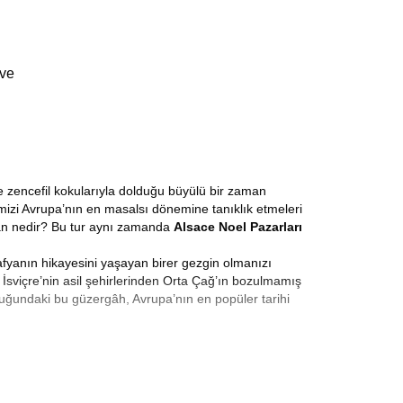
 ve
e zencefil kokularıyla dolduğu büyülü bir zaman
rimizi Avrupa’nın en masalsı dönemine tanıklık etmeleri
an nedir? Bu tur aynı zamanda
Alsace Noel Pazarları
rafyanın hikayesini yaşayan birer gezgin olmanızı
İsviçre’nin asil şehirlerinden Orta Çağ’ın bozulmamış
uğundaki bu güzergâh, Avrupa’nın en popüler tarihi
azarları Turu
, sadece hediyelik eşya satın alınan bir
leneksel Noel kupaları en öne çıkan ürünlerdir. Aralık
sohbet ettiği yaşayan mekanlardır. Işıklarla