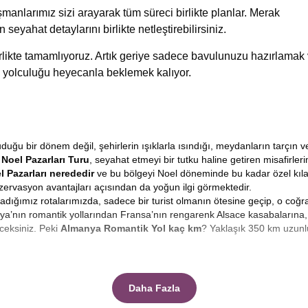
manlarımız sizi arayarak tüm süreci birlikte planlar. Merak
n seyahat detaylarını birlikte netleştirebilirsiniz.
birlikte tamamlıyoruz. Artık geriye sadece bavulunuzu hazırlamak
 yolculuğu heyecanla beklemek kalıyor.
ğu bir dönem değil, şehirlerin ışıklarla ısındığı, meydanların tarçın v
Noel Pazarları Turu
, seyahat etmeyi bir tutku haline getiren misafirle
l Pazarları nerededir
ve bu bölgeyi Noel döneminde bu kadar özel kıl
ervasyon avantajları açısından da yoğun ilgi görmektedir.
guladığımız rotalarımızda, sadece bir turist olmanın ötesine geçip, o coğ
a’nın romantik yollarından Fransa’nın rengarenk Alsace kasabalarına, 
ceksiniz. Peki
Almanya Romantik Yol kaç km
? Yaklaşık 350 km uzunl
n güçlü imge, şüphesiz ki meydanları süsleyen ışıltılı pazarlardır.
Noel P
? El yapımı ahşap oyuncaklar, cam üfleme süsler, yerel kurabiyeler ve ge
Daha Fazla
lan bu pazarlar, yerel halkın sosyalleştiği, sıcak şarap içip ayaküstü 