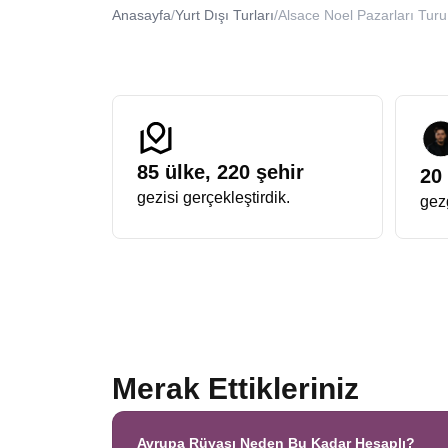
donatılmış dev çam ağaçlarının gölgesinde yapılan yür
Anasayfa
/
Yurt Dışı Turları
/
Alsace Noel Pazarları Turu
Avrupa Rüyası Yılbaşı Noel Turu
Sektördeki farkını her zaman ortaya koyan bir organi
turda
ekstra turlar dahil
,
single farkı yok
, sürpriz 
imkanı bulurken, keyifli ve akıcı bir deneyimin tadını ç
yapmanızdır.
Fransa Almanya Noel Pazarları Turu
İki dev kültürün, Alman ve Fransız geleneklerinin Re
Almanya tarafında daha gotik ve baharat kokulu bir h
85
ülke,
220
şehir
20
öğleden sonra Fransa’da makaron ve krep yeme deney
gezisi gerçekleştirdik.
gezg
kombinasyondur.
Alsace & Almanya Kasabaları Turu
Masalların gerçeğe dönüştüğü yer neresidir diye sorul
dik çatıları ve renkli cepheleriyle fotoğraf tutkunlar
geleneğe verdiği önemi gösterir.
Noel Pazarları Alsace Colmar Turu
Alsace bölgesinin incisi Colmar, bu turun en çok fotoğ
Pazarı Turu
arayan birçok gezginin ilk tercih ettiği yer
Alsace bölgesi sadece Colmar ve Strasbourg’dan ibaret
Merak Ettikleriniz
Noel döneminde süslemeler, sıcak çikolata kokuları v
Strasbourg, “Noel’in Başkenti” unvanını 1570 yılından 
parlak ışıkları birleştiğinde unutulmaz bir görüntü orta
Avrupa Rüyası Neden Bu Kadar Hesaplı?
Üç farklı ülkenin kesişim noktasında bulunan bu bölge, 