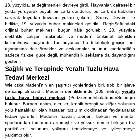
18. yüzyılda, at değirmenleri devreye girdi. Hayvanlar, dairesel bir
yolda yürüyerek büyük bir çarkı döndürür, bu çark da kabloları
sararak kuyudan kovaları yukarı çekerdi. Sanayi Devrimi ile
birlikte, 19. yüzyılda buhar makineleri getirildi. RegisŞaftı'ndaki
orijinal buhar makinesi, bugün hâlâ görülebilir. 20. yüzyılda
elektrikle çalışan makinalar ve modern tahkimat teknikleri
kullanılmaya başlandı. Tur boyunca, bu teknolojik geçişin her
aşamasına dair örnekler ve açıklamalar bulunur, madenciliğin
sadece fiziksel güce değil, mühendislik zekâsına da dayandığını
gösterir.
Sağlık ve Terapinde Yeraltı Tuzlu Hava
Tedavi Merkezi
Wieliczka Madeni'nin en şaşırtıcı yönlerinden biri, tıbbi bir işleve
de sahip olmasıdır. Madenin derinliklerinde (135 metre),
yeraltı
tuzlu hava tedavi merkezi
(PodziemneInhalatoriumSolnego)
bulunur. Burada, astım, alerjiler, kronik bronşit ve diğer solunum
yolu hastalıkları olan hastalar, tuzlu mikroklimadan faydalanarak
tedavi görürler. Madenin havası, alerjen, bakteri ve mantar
sporlarından tamamen arınmıştır ve yüksek nemle birleşen tuz
partikülleri, solunum yollarını temizlemeye ve iyileştirmeye
yardımcı olur.