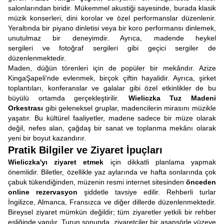
salonlarından biridir. Mükemmel akustiği sayesinde, burada klasik
müzik konserleri, dini korolar ve özel performanslar düzenlenir.
Yeraltında bir piyano dinletisi veya bir koro performansı dinlemek,
unutulmaz bir deneyimdir. Ayrıca, madende heykel
sergileri ve fotoğraf sergileri gibi geçici sergiler de
düzenlenmektedir.
Maden, düğün törenleri için de popüler bir mekândır. Azize
KingaŞapeli'nde evlenmek, birçok çiftin hayalidir. Ayrıca, şirket
toplantıları, konferanslar ve galalar gibi özel etkinlikler de bu
büyülü ortamda gerçekleştirilir.
Wieliczka Tuz Madeni
Orkestrası
gibi geleneksel gruplar, madencilerin mirasını müzikle
yaşatır. Bu kültürel faaliyetler, madene sadece bir müze olarak
değil, nefes alan, çağdaş bir sanat ve toplanma mekânı olarak
yeni bir boyut kazandırır.
Pratik Bilgiler ve Ziyaret İpuçları
Wieliczka'yı ziyaret etmek
için dikkatli planlama yapmak
önemlidir. Biletler, özellikle yaz aylarında ve hafta sonlarında çok
çabuk tükendiğinden, müzenin resmi internet sitesinden
önceden
online rezervasyon
şiddetle tavsiye edilir. Rehberli turlar
İngilizce, Almanca, Fransızca ve diğer dillerde düzenlenmektedir.
Bireysel ziyaret mümkün değildir; tüm ziyaretler yetkili bir rehber
eşliğinde yapılır. Turun sonunda, ziyaretçiler bir asansörle yüzeye