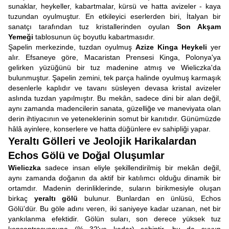
sunaklar, heykeller, kabartmalar, kürsü ve hatta avizeler - kaya
tuzundan oyulmuştur. En etkileyici eserlerden biri, İtalyan bir
sanatçı tarafından tuz kristallerinden oyulan
Son Akşam
Yemeği
tablosunun üç boyutlu kabartmasıdır.
Şapelin merkezinde, tuzdan oyulmuş
Azize Kinga Heykeli
yer
alır. Efsaneye göre, Macaristan Prensesi Kinga, Polonya'ya
gelirken yüzüğünü bir tuz madenine atmış ve Wieliczka'da
bulunmuştur. Şapelin zemini, tek parça halinde oyulmuş karmaşık
desenlerle kaplıdır ve tavanı süsleyen devasa kristal avizeler
aslında tuzdan yapılmıştır. Bu mekân, sadece dini bir alan değil,
aynı zamanda madencilerin sanata, güzelliğe ve maneviyata olan
derin ihtiyacının ve yeteneklerinin somut bir kanıtıdır. Günümüzde
hâlâ ayinlere, konserlere ve hatta düğünlere ev sahipliği yapar.
Yeraltı Gölleri ve Jeolojik Harikalardan
Echos Gölü ve Doğal Oluşumlar
Wieliczka
sadece insan eliyle şekillendirilmiş bir mekân değil,
aynı zamanda doğanın da aktif bir katılımcı olduğu dinamik bir
ortamdır. Madenin derinliklerinde, suların birikmesiyle oluşan
birkaç
yeraltı gölü
bulunur. Bunlardan en ünlüsü, Echos
Gölü'dür. Bu göle adını veren, iki saniyeye kadar uzanan, net bir
yankılanma efektidir. Gölün suları, son derece yüksek tuz