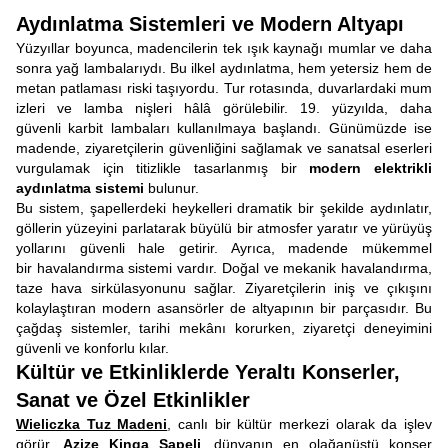
Aydınlatma Sistemleri ve Modern Altyapı
Yüzyıllar boyunca, madencilerin tek ışık kaynağı mumlar ve daha
sonra yağ lambalarıydı. Bu ilkel aydınlatma, hem yetersiz hem de
metan patlaması riski taşıyordu. Tur rotasında, duvarlardaki mum
izleri ve lamba nişleri hâlâ görülebilir. 19. yüzyılda, daha
güvenli karbit lambaları kullanılmaya başlandı. Günümüzde ise
madende, ziyaretçilerin güvenliğini sağlamak ve sanatsal eserleri
vurgulamak için titizlikle tasarlanmış bir
modern elektrikli
aydınlatma sistemi
bulunur.
Bu sistem, şapellerdeki heykelleri dramatik bir şekilde aydınlatır,
göllerin yüzeyini parlatarak büyülü bir atmosfer yaratır ve yürüyüş
yollarını güvenli hale getirir. Ayrıca, madende mükemmel
bir havalandırma sistemi vardır. Doğal ve mekanik havalandırma,
taze hava sirkülasyonunu sağlar. Ziyaretçilerin iniş ve çıkışını
kolaylaştıran modern asansörler de altyapının bir parçasıdır. Bu
çağdaş sistemler, tarihi mekânı korurken, ziyaretçi deneyimini
güvenli ve konforlu kılar.
Kültür ve Etkinliklerde Yeraltı Konserler,
Sanat ve Özel Etkinlikler
Wieliczka Tuz Madeni
, canlı bir kültür merkezi olarak da işlev
görür.
Azize Kinga Şapeli
, dünyanın en olağanüstü konser