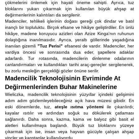
çökmelerini önlemek için hayati öneme sahipti. Ayrıca, tuz
bloklarını yukarı çıkarmak için kullanılan büyük ahşap at
değirmenlerinin kalıntıları da sergilenir.
Madenciler, tehlikeli işlerinin doğası gereği çok dindar ve batıl
inançlı bir topluluktu. Birçok efsane ve hikâye geliştirdiler. En ünlü
hikâye, madene koruyucu azizleri olan Azize Kinga'nın ruhunun
dolaştığına inanılmasıdır. Ayrıca, yeraltı göllerinde yaşadığına
inanılan gizemli
"Tuz Perisi"
efsanesi de vardır. Madenciler, her
vardiya öncesi ve sonrasında dua eder, şapellere adaklar
adarlardı. Tur rotasında, madencilerin dinlenme odalarının
canlandırmaları ve kullandıkları tarihi araç-gereçler sergilenerek,
bu zorlu mesleğin gerçekliği gözler önüne serilir.
Madencilik Teknolojisinin Evriminde At
Değirmenlerinden Buhar Makinelerine
Wieliczka, madencilik teknolojisinin yüzyıllar içindeki gelişimini
adım adım gözlemleyebileceğiniz açık hava müzesi gibidir. En
eski dönemlerde, tuz,
ateşle ısıtma yöntemi
ile çıkarılırdı;
kayalar ısıtılır ve ardından soğuk su dökülerek çatlaması
sağlanırdı. Daha sonra, kazma, kama ve balyoz gibi basit el
aletleri kullanılmaya başlandı. Büyük tuz bloklarını yüzeye
çıkarmak için ise, insan veya hayvan gücüyle çalışan ahşap
vinçler ve kapstanlar kullanılıyordu.