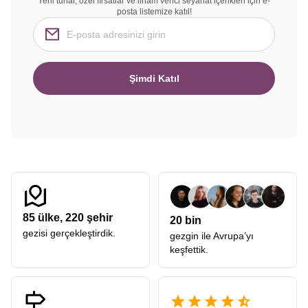
Yeni turlar, özel fırsatlar ve ilham verici seyahat içerikleri için e-
posta listemize katıl!
Şimdi Katıl
85
ülke,
220
şehir
20 bin
gezisi gerçekleştirdik.
gezgin ile Avrupa’yı
keşfettik.