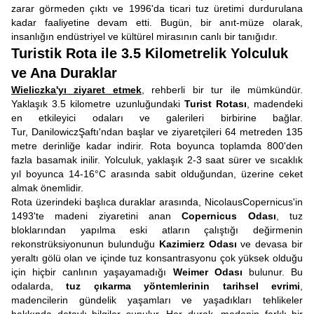
zarar görmeden çıktı ve 1996'da ticari tuz üretimi durdurulana
kadar faaliyetine devam etti. Bugün, bir anıt-müze olarak,
insanlığın endüstriyel ve kültürel mirasının canlı bir tanığıdır.
Turistik Rota ile 3.5 Kilometrelik Yolculuk
ve Ana Duraklar
Wieliczka'yı ziyaret etmek
, rehberli bir tur ile mümkündür.
Yaklaşık 3.5 kilometre uzunluğundaki
Turist Rotası
, madendeki
en etkileyici odaları ve galerileri birbirine bağlar.
Tur, DanilowiczŞaftı'ndan başlar ve ziyaretçileri 64 metreden 135
metre derinliğe kadar indirir. Rota boyunca toplamda 800'den
fazla basamak inilir. Yolculuk, yaklaşık 2-3 saat sürer ve sıcaklık
yıl boyunca 14-16°C arasında sabit olduğundan, üzerine ceket
almak önemlidir.
Rota üzerindeki başlıca duraklar arasında, NicolausCopernicus'in
1493'te madeni ziyaretini anan
Copernicus Odası
, tuz
bloklarından yapılma eski atların çalıştığı değirmenin
rekonstrüksiyonunun bulunduğu
Kazimierz Odası
ve devasa bir
yeraltı gölü olan ve içinde tuz konsantrasyonu çok yüksek olduğu
için hiçbir canlının yaşayamadığı
Weimer Odası
bulunur. Bu
odalarda,
tuz çıkarma yöntemlerinin tarihsel evrimi
,
madencilerin gündelik yaşamları ve yaşadıkları tehlikeler