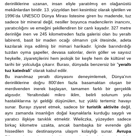
derinliklerine uzanan, insan eliyle yaratılmış en olağanüstü
mekânlardan biridir. 13. yüzyıldan beri kesintisiz olarak işletilen ve
1996'da UNESCO Dünya Mirası listesine giren bu madende, tuz
sadece bir mineral değil, nesiller boyunca madencilerin inancını,
yaratıcılığını ve emeğini şekillendiren bir canlı kayadır. 327 metre
derinliğe inen ve 245 kilometreden fazla galerisi olan bu yeraltı
labirenti, basit bir maden ocağı olmanın çok ötesinde, adeta
kazılarak inşa edilmiş bir mimari harikadır. İçinde barındırdığı
tuzdan oyma şapeller, devasa salonlar, derin göller ve sayısız
heykelle, ziyaretçilerini hem jeolojik bir keşfe hem de kültürel ve
tarihi bir yolculuğa çıkarır. Burası, dünyada benzersiz bir "
yeraltı
tuz katedrali
" olarak kabul edilir.
Bu inanılmaz yeraltı dünyasını deneyimlemek, Dünya'nın
derinliklerine doğru 800'den fazla basamaktan oluşan bir
merdivenden inerek başlayan, tamamen farklı bir gerçeklik
algısıdır. Yeraltındaki mikro iklim, belirli solunum yolu
hastalıklarına iyi geldiği düşünülen, tuz yüklü tertemiz havayı
sunar. Burayı ziyaret etmek, sadece bir
turistik aktivite
değil,
aynı zamanda insanlığın doğal kaynaklarla kurduğu saygılı ve
yaratıcı ilişkiye tanıklık etmektir. Wieliczka, yüzeyden sadece
birkaç kilometre uzakta, ancak bambaşka bir evrende gibi
hissedilen bu destinasyona ulaşım kolaylığı sunar.
Avrupa