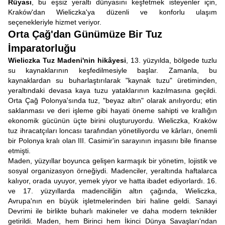
Rüyası
, bu eşsiz yeraltı dünyasını keşfetmek isteyenler için,
Kraków'dan Wieliczka'ya düzenli ve konforlu ulaşım
seçenekleriyle hizmet veriyor.
Orta Çağ'dan Günümüze Bir Tuz
İmparatorluğu
Wieliczka Tuz Madeni'nin hikâyesi
, 13. yüzyılda, bölgede tuzlu
su kaynaklarının keşfedilmesiyle başlar. Zamanla, bu
kaynaklardan su buharlaştırılarak "kaynak tuzu" üretiminden,
yeraltındaki devasa kaya tuzu yataklarının kazılmasına geçildi.
Orta Çağ Polonya'sında tuz, "beyaz altın" olarak anılıyordu; etin
saklanması ve deri işleme gibi hayati öneme sahipti ve krallığın
ekonomik gücünün üçte birini oluşturuyordu. Wieliczka, Kraków
tuz ihracatçıları loncası tarafından yönetiliyordu ve kârları, önemli
bir Polonya kralı olan III. Casimir'in sarayının inşasını bile finanse
etmişti.
Maden, yüzyıllar boyunca gelişen karmaşık bir yönetim, lojistik ve
sosyal organizasyon örneğiydi. Madenciler, yeraltında haftalarca
kalıyor, orada uyuyor, yemek yiyor ve hatta ibadet ediyorlardı. 16.
ve 17. yüzyıllarda madenciliğin altın çağında, Wieliczka,
Avrupa'nın en büyük işletmelerinden biri haline geldi. Sanayi
Devrimi ile birlikte buharlı makineler ve daha modern teknikler
getirildi. Maden, hem Birinci hem İkinci Dünya Savaşları'ndan