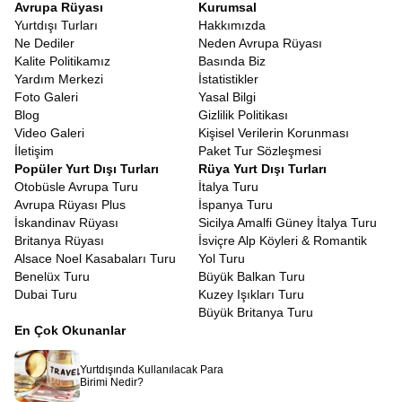
Avrupa Rüyası
Kurumsal
Yurtdışı Turları
Hakkımızda
Ne Dediler
Neden Avrupa Rüyası
Kalite Politikamız
Basında Biz
Yardım Merkezi
İstatistikler
Foto Galeri
Yasal Bilgi
Blog
Gizlilik Politikası
Video Galeri
Kişisel Verilerin Korunması
İletişim
Paket Tur Sözleşmesi
Popüler Yurt Dışı Turları
Rüya Yurt Dışı Turları
Otobüsle Avrupa Turu
İtalya Turu
Avrupa Rüyası Plus
İspanya Turu
İskandinav Rüyası
Sicilya Amalfi Güney İtalya Turu
Britanya Rüyası
İsviçre Alp Köyleri & Romantik
Alsace Noel Kasabaları Turu
Yol Turu
Benelüx Turu
Büyük Balkan Turu
Dubai Turu
Kuzey Işıkları Turu
Büyük Britanya Turu
En Çok Okunanlar
Yurtdışında Kullanılacak Para
Birimi Nedir?