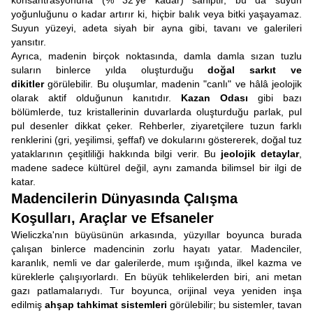
konsantrasyonuna (% 32'ye kadar) sahiptir, bu da suyun
yoğunluğunu o kadar artırır ki, hiçbir balık veya bitki yaşayamaz.
Suyun yüzeyi, adeta siyah bir ayna gibi, tavanı ve galerileri
yansıtır.
Ayrıca, madenin birçok noktasında, damla damla sızan tuzlu
suların binlerce yılda oluşturduğu
doğal sarkıt ve
dikitler
görülebilir. Bu oluşumlar, madenin "canlı" ve hâlâ jeolojik
olarak aktif olduğunun kanıtıdır.
Kazan Odası
gibi bazı
bölümlerde, tuz kristallerinin duvarlarda oluşturduğu parlak, pul
pul desenler dikkat çeker. Rehberler, ziyaretçilere tuzun farklı
renklerini (gri, yeşilimsi, şeffaf) ve dokularını göstererek, doğal tuz
yataklarının çeşitliliği hakkında bilgi verir. Bu
jeolojik detaylar
,
madene sadece kültürel değil, aynı zamanda bilimsel bir ilgi de
katar.
Madencilerin Dünyasında Çalışma
Koşulları, Araçlar ve Efsaneler
Wieliczka'nın büyüsünün arkasında, yüzyıllar boyunca burada
çalışan binlerce madencinin zorlu hayatı yatar. Madenciler,
karanlık, nemli ve dar galerilerde, mum ışığında, ilkel kazma ve
küreklerle çalışıyorlardı. En büyük tehlikelerden biri, ani metan
gazı patlamalarıydı. Tur boyunca, orijinal veya yeniden inşa
edilmiş
ahşap tahkimat sistemleri
görülebilir; bu sistemler, tavan