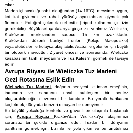
çıkar.
Maden içi sıcaklığı sabit olduğundan (14-16°C), mevsime uygun,
kat kat giyinmek ve rahat yürüyüş ayakkabıları giymek çok
önemlidir. Fotoğraf çekmek serbesttir (tripod kullanımı için izin
gerekebilir). Büyük sırt çantalarıyla girişe izin verilmez. Wieliczka,
Kraków'un merkezinden sadece 15 km uzaklıktadır.
Kraków'dan düzenli banliyö trenleri (Koleje Małopolskie)
veya otobüsler ile kolayca ulaşılabilir. Araba ile gelenler için büyük
bir otopark mevcuttur. Ziyaret öncesi ve sonrasında, Wieliczka
kasabasının tarihi meydanını ve Tuz Kalesi'ni görmek de tavsiye
edilir.
Avrupa Rüyası ile Wieliczka Tuz Madeni
Gezi Rotasına Eşlik Edin
Wieliczka Tuz Madeni
, doğanın hediyesi ile insan emeğinin,
inancının ve sanatının nasıl muhteşem bir sentez
oluşturabileceğinin evrensel bir kanıtıdır. Bu yeraltı harikasını
keşfetmek, dünyada benzeri olmayan bir deneyimdir.
Bu büyülü yolculuğa konforlu ve güvenli bir ulaşımla başlamak
için,
Avrupa Rüyası
Kraków'dan Wieliczka'ya ulaşımınızı
sorunsuz bir şekilde organize eder. Tuzdan bir dünyanın
parıltısını görmek için, bizimle ile yola çıkın ve bu unutulmaz