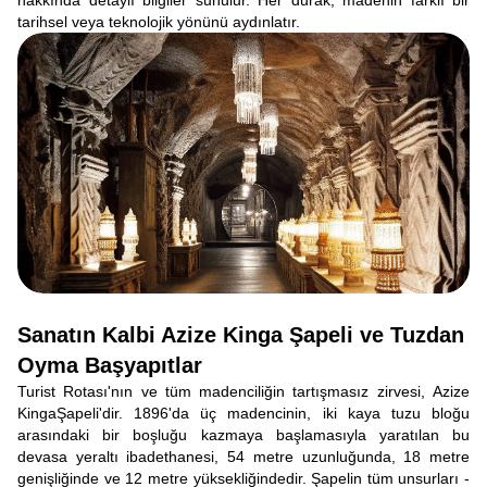
hakkında detaylı bilgiler sunulur. Her durak, madenin farklı bir
tarihsel veya teknolojik yönünü aydınlatır.
Sanatın Kalbi Azize Kinga Şapeli ve Tuzdan
Oyma Başyapıtlar
Turist Rotası'nın ve tüm madenciliğin tartışmasız zirvesi, Azize
KingaŞapeli'dir. 1896'da üç madencinin, iki kaya tuzu bloğu
arasındaki bir boşluğu kazmaya başlamasıyla yaratılan bu
devasa yeraltı ibadethanesi, 54 metre uzunluğunda, 18 metre
genişliğinde ve 12 metre yüksekliğindedir. Şapelin tüm unsurları -