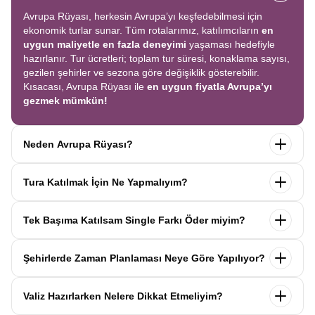
Avrupa Rüyası, herkesin Avrupa’yı keşfedebilmesi için
ekonomik turlar sunar. Tüm rotalarımız, katılımcıların
en
uygun maliyetle en fazla deneyimi
yaşaması hedefiyle
hazırlanır. Tur ücretleri; toplam tur süresi, konaklama sayısı,
gezilen şehirler ve sezona göre değişiklik gösterebilir.
Kısacası, Avrupa Rüyası ile
en uygun fiyatla Avrupa’yı
gezmek mümkün!
Neden Avrupa Rüyası?
Avrupa Rüyası ile ekonomik bir şekilde
tek seferde birçok
Tura Katılmak İçin Ne Yapmalıyım?
ülkeyi
keşfedin! Ekstra tur ücreti yok, tüm geziler fiyata
dahil.
Profesyonel kokartlı rehberler
,
konforlu oteller
ve
Tur sayfasındaki
“Başvuru Yap”
formunu doldurun ve
benzersiz rotalar
ile Avrupa’yı en keyifli şekilde yaşayın.
Tek Başıma Katılsam Single Farkı Öder miyim?
seyahat sözleşmesini
onaylayın.
İlk taksiti
ödediğinizde
kaydınız tamamlanır ve Avrupa Rüyası’yla yolculuğunuz
Hayır, ödemezsiniz. Avrupa Rüyası’nda tek başına
başlar!
Şehirlerde Zaman Planlaması Neye Göre Yapılıyor?
katıldığınızda
1000 Euro’ya varan single farkı
uygulanmaz.
Sizi, mesleğinize ve yaşınıza uygun bir
Avrupa Rüyası turlarındaki tüm zaman planlamaları,
uzman
katılımcı ile eşleştiririz; böylece
ek ücret ödemeden
Valiz Hazırlarken Nelere Dikkat Etmeliyim?
operasyon birimimiz tarafından önceden test edilip
en
konforlu bir şekilde seyahat edebilirsiniz.
verimli şekilde hazırlanmıştır. Her şehirde geçirilen süre;