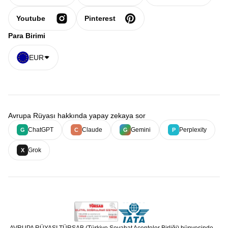
Youtube
Pinterest
Para Birimi
EUR
Avrupa Rüyası hakkında yapay zekaya sor
ChatGPT
Claude
Gemini
Perplexity
G
C
G
P
Grok
X