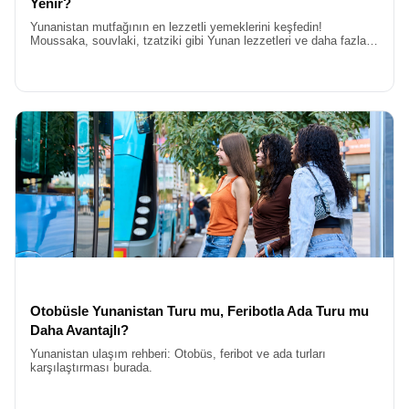
Yenir?
Yunanistan mutfağının en lezzetli yemeklerini keşfedin!
Moussaka, souvlaki, tzatziki gibi Yunan lezzetleri ve daha fazlası
ile Yunanistan’da ne yenir sorusunun cevabını burada
bulacaksınız.
Otobüsle Yunanistan Turu mu, Feribotla Ada Turu mu
Daha Avantajlı?
Yunanistan ulaşım rehberi: Otobüs, feribot ve ada turları
karşılaştırması burada.