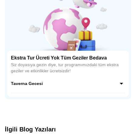
Ekstra Tur Ücreti Yok Tüm Geziler Bedava
Siz doyasıya gezin diye, tur programımızdaki tüm ekstra
geziler ve etkinlikler ücretsizdir!
Taverna Gecesi
Yunan gecesinin neşesi! Plaka'nın canlı tavernalarında sizi,
profesyonel dansçıların sergilediği geleneksel Yunan
dansları (Sirtaki dahil!) ve canlı müzik bekliyor. En özel
anlarınızı, mekanın büyüleyici atmosferi içinde
fotoğraflayarak ölümsüzleştirin. Bu özel gece, size sunulan
yerel içecek ve lezzet ikramlarıyla tamamlanarak, Atina'daki
İlgili Blog Yazıları
tatilinizin en unutulmaz anılarından biri haline gelecek!