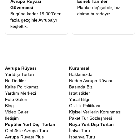
Avrupa Rüyası
Esnek Tarihler
Güvencesi
Planlar değişebilir, biz
Bugüne kadar 19.000'den
daima buradayız.
fazla gezginle Avrupa'yı
keşfettik.
Avrupa Rüyası
Kurumsal
Yurtdışı Turları
Hakkımızda
Ne Dediler
Neden Avrupa Rüyası
Kalite Politikamız
Basında Biz
Yardım Merkezi
İstatistikler
Foto Galeri
Yasal Bilgi
Blog
Gizlilik Politikası
Video Galeri
Kişisel Verilerin Korunması
İletişim
Paket Tur Sözleşmesi
Popüler Yurt Dışı Turları
Rüya Yurt Dışı Turları
Otobüsle Avrupa Turu
İtalya Turu
Avrupa Rüyası Plus
İspanya Turu