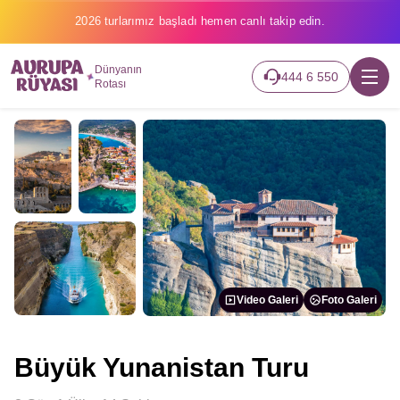
2026 turlarımız başladı hemen canlı takip edin.
Dünyanın
444 6 550
Rotası
Video Galeri
Foto Galeri
Büyük Yunanistan Turu