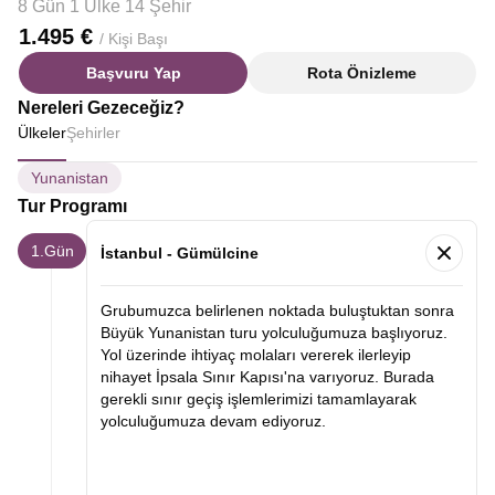
8 Gün 1 Ülke 14 Şehir
1.495 €
/ Kişi Başı
Başvuru Yap
Rota Önizleme
Nereleri Gezeceğiz?
Ülkeler
Şehirler
Yunanistan
Tur Programı
1.Gün
İstanbul - Gümülcine
Grubumuzca belirlenen noktada buluştuktan sonra
Büyük Yunanistan turu yolculuğumuza başlıyoruz.
Yol üzerinde ihtiyaç molaları vererek ilerleyip
nihayet İpsala Sınır Kapısı'na varıyoruz. Burada
gerekli sınır geçiş işlemlerimizi tamamlayarak
yolculuğumuza devam ediyoruz.