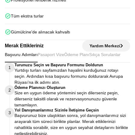
Profesyonel rehberlik hizmeti
Tüm ekstra turlar
Gümülcine'de alınacak kahvaltı
Merak Ettikleriniz
Yardım Merkezi
Başvuru Adımları
Pasaport Vize
Ödeme Planı
Sıkça Sorulanlar
Turunuzu Seçin ve Başvuru Formunu Doldurun
1
Yurtdışı turları sayfamızdan hayalini kurduğunuz rotayı
seçin. Ardından kısa başvuru formunu doldurarak Avrupa
Rüyası'na ilk adımı atın.
Ödeme Planınızı Oluşturun
2
Size en uygun ödeme yöntemini seçin dilerseniz peşin,
dilerseniz taksitli olarak ve rezervasyonunuzu güvenle
tamamlayın.
Yol Danışmanlarımız Sizinle İletişime Geçsin
3
Başvurunuz bize ulaştıktan sonra, yol danışmanlarımız sizi
arayarak tüm süreci birlikte planlar. Merak ettiklerinizi
rahatlıkla sorabilir, size en uygun seyahat detaylarını birlikte
netleştirebilirsiniz.