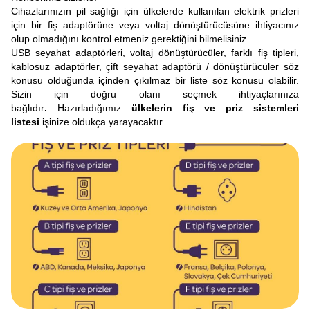
Cihazlarınızın pil sağlığı için ülkelerde kullanılan elektrik prizleri
için bir fiş adaptörüne veya voltaj dönüştürücüsüne ihtiyacınız
olup olmadığını kontrol etmeniz gerektiğini bilmelisiniz.
USB seyahat adaptörleri, voltaj dönüştürücüler, farklı fiş tipleri,
kablosuz adaptörler, çift seyahat adaptörü / dönüştürücüler söz
konusu olduğunda içinden çıkılmaz bir liste söz konusu olabilir.
Sizin için doğru olanı seçmek ihtiyaçlarınıza
bağlıdır
.
Hazırladığımız
ülkelerin fiş ve priz sistemleri
listesi
işinize oldukça yarayacaktır.