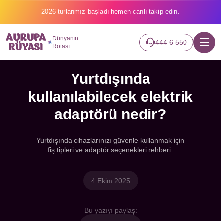
2026 turlarımız başladı hemen canlı takip edin.
Dünyanın
444 6 550
Rotası
Yurtdışında
kullanılabilecek elektrik
adaptörü nedir?
Yurtdışında cihazlarınızı güvenle kullanmak için
fiş tipleri ve adaptör seçenekleri rehberi.
4 Ekim 2025
Bu yazıyı paylaş: