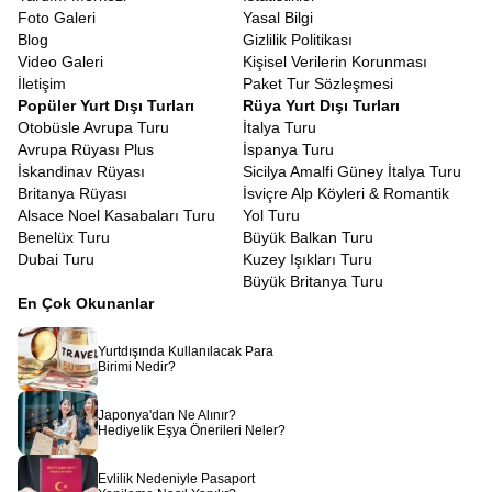
Foto Galeri
Yasal Bilgi
Blog
Gizlilik Politikası
Video Galeri
Kişisel Verilerin Korunması
İletişim
Paket Tur Sözleşmesi
Popüler Yurt Dışı Turları
Rüya Yurt Dışı Turları
Otobüsle Avrupa Turu
İtalya Turu
Avrupa Rüyası Plus
İspanya Turu
İskandinav Rüyası
Sicilya Amalfi Güney İtalya Turu
Britanya Rüyası
İsviçre Alp Köyleri & Romantik
Alsace Noel Kasabaları Turu
Yol Turu
Benelüx Turu
Büyük Balkan Turu
Dubai Turu
Kuzey Işıkları Turu
Büyük Britanya Turu
En Çok Okunanlar
Yurtdışında Kullanılacak Para
Birimi Nedir?
Japonya'dan Ne Alınır?
Hediyelik Eşya Önerileri Neler?
Evlilik Nedeniyle Pasaport