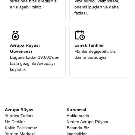
sırasında bize dilediğiniz
Vize süreci, valiz listesi,
an ulaşabilirsiniz.
önemli ipuçları ve daha
fazlası.
Avrupa Rüyası
Esnek Tarihler
Güvencesi
Planlar değişebilir, biz
Bugüne kadar 19.000'den
daima buradayız.
fazla gezginle Avrupa'yı
keşfettik.
Avrupa Rüyası
Kurumsal
Yurtdışı Turları
Hakkımızda
Ne Dediler
Neden Avrupa Rüyası
Kalite Politikamız
Basında Biz
Yardım Merkezi
İstatistikler