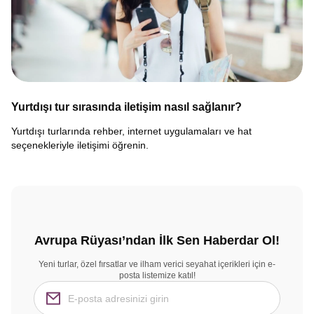
Yurtdışı tur sırasında iletişim nasıl sağlanır?
Yurtdışı turlarında rehber, internet uygulamaları ve hat
seçenekleriyle iletişimi öğrenin.
Avrupa Rüyası’ndan İlk Sen Haberdar Ol!
Yeni turlar, özel fırsatlar ve ilham verici seyahat içerikleri için e-
posta listemize katıl!