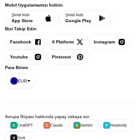
Mobil Uygulamamızı İndirin
Şimdi İndir
Şimdi İndir
App Store
Google Play
Bizi Takip Edin
Facebook
X Platform
Instagram
Youtube
Pinterest
Para Birimi
EUR
Avrupa Rüyası hakkında yapay zekaya sor
ChatGPT
Claude
Gemini
Perplexity
G
C
G
P
Grok
X