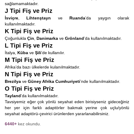
sağlamamaktadır.
J Tipi Fiş ve Priz
İsviçre
,
Lihtenştayn
ve
Ruanda
’da yaygın olarak
kullanılmaktadır.
K Tipi Fiş ve Priz
Çoğunlukla
Çin
,
Danimarka
ve
Grönland
’da kullanılmaktadır.
L Tipi Fiş ve Priz
İtalya,
Küba
ve
Şili
’de kullanılır.
M Tipi Fiş ve Priz
Afrika’da bazı ülkelerde kulanılmaktadır.
N Tipi Fiş ve Priz
Brezilya
ve
Güney Afrika Cumhuriyeti
’nde kullanılmaktadır.
O Tipi Fiş ve Priz
Tayland
’da kullanılmaktadır.
Tavsiyemiz eğer çok yönlü seyahat eden birisiyseniz gideceğiniz
her yer için farklı adaptörler bakmak yerine çok uçlu/yönlü
seyahat adaptörü-çevirici ürünlerden yararlanabilirsiniz.
6440+
kez okundu.