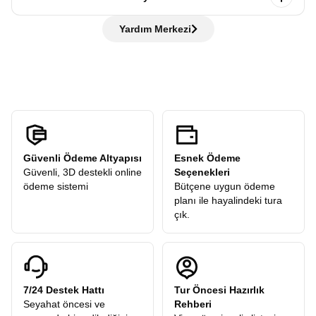
ifadeleri bilmeniz gezinizde kolaylık sağlar, ancak bilmeseniz
otobüste bilgilendirme yapılır, ardından rehber eşliğinde
de hiç sorun değil rehberlerimiz her adımda yanınızda!
Hayır, ödemezsiniz. Avrupa Rüyası,
“tüm ekstra turlar
şehir turu gerçekleştirilir. Tarihi yerleri gezer, rehberimizden
Yardım Merkezi
dahil”
anlayışıyla hareket eder ve sizden
hiçbir ekstra tur
öneriler alır ve sonrasında verilen
serbest zamanda
şehri
ücreti
talep etmez. Turlarımızdaki tüm ekstra geziler
kendi temponuzda deneyimleyebilirsiniz.
katılımcılarımıza hediye olarak dahildir.
Güvenli Ödeme Altyapısı
Esnek Ödeme
Güvenli, 3D destekli online
Seçenekleri
ödeme sistemi
Bütçene uygun ödeme
planı ile hayalindeki tura
çık.
7/24 Destek Hattı
Tur Öncesi Hazırlık
Seyahat öncesi ve
Rehberi