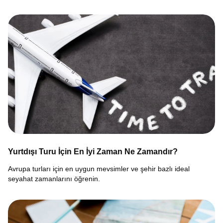
Yurtdışı Turu İçin En İyi Zaman Ne Zamandır?
Avrupa turları için en uygun mevsimler ve şehir bazlı ideal
seyahat zamanlarını öğrenin.