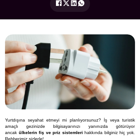
Yurtdışına seyahat etmeyi mi planlıyorsunuz? İş veya turistik
amaçlı gezinizde bilgisayarınızı yanınızda götürüyor
ancak
ülkelerin fiş ve priz sistemleri
hakkında bilginiz hiç yok.
Rehberimiz sizlerle!