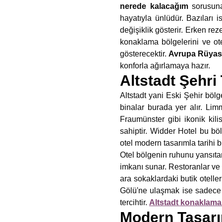
nerede kalacağım
sorusuna
hayatıyla ünlüdür. Bazıları 
değişiklik gösterir. Erken r
konaklama bölgelerini ve ote
gösterecektir.
Avrupa Rüyas
konforla ağırlamaya hazır.
Altstadt Şehri
Altstadt yani Eski Şehir böl
binalar burada yer alır. Lim
Fraumünster gibi ikonik kili
sahiptir. Widder Hotel bu bö
otel modern tasarımla tarihi bi
Otel bölgenin ruhunu yansıta
imkanı sunar. Restoranlar ve 
ara sokaklardaki butik otell
Gölü'ne ulaşmak ise sadece b
tercihtir.
Altstadt konaklama f
Modern Tasarım