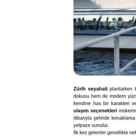
Zürih seyahati
planlarken k
dokusu hem de modern yüzüyle
kendine has bir karakteri v
ulaşım seçenekleri
mükemmel
itibarıyla şehirde konaklama
yelpaze sunulur.
İlk kez gelenler genellikle ne