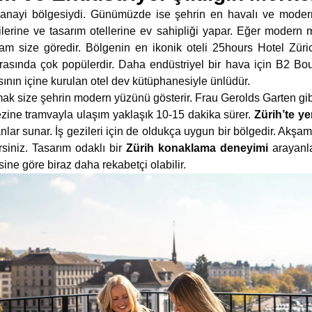
anayi bölgesiydi. Günümüzde ise şehrin en havalı ve moder
ilerine ve tasarım otellerine ev sahipliği yapar. Eğer modern
am size göredir. Bölgenin en ikonik oteli 25hours Hotel Züric
rasında çok popülerdir. Daha endüstriyel bir hava için B2 Bo
asının içine kurulan otel dev kütüphanesiyle ünlüdür.
k size şehrin modern yüzünü gösterir. Frau Gerolds Garten gib
zine tramvayla ulaşım yaklaşık 10-15 dakika sürer.
Zürih’te ye
ar sunar. İş gezileri için de oldukça uygun bir bölgedir. Akşam
irsiniz. Tasarım odaklı bir
Zürih konaklama deneyimi
arayanla
esine göre biraz daha rekabetçi olabilir.