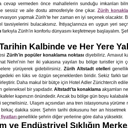
 cevap vermeden önce mahallelerin sunduğu imkanları bilme
ise sessiz ve aile dostu atmosferiyle öne çıkar.
Zürih konakla
ezervasyon yapmak Zürih’te her zaman en iyi seçenek olacaktır. 
l tavsiyelerini bulacaksınız. İhtiyaçlarınıza en uygun yeri seç
ı
farkıyla Zürih'in konforlu dünyasını keşfetmeye başlayalım. Şehi
 Tarihin Kalbinde ve Her Yere Ya
gesi
Zürih’in popüler konaklama noktası
diyebiliriz. Arnavut ka
mat Nehri'nin her iki yakasına yayılan bu bölge turistler için ç
selere yürüyerek gidebilirsiniz.
Zürih Altstadt otelleri
genellik
lgedeki en lüks ve özgün seçeneklerden biridir. Sekiz farklı tar
rleştirir. Daha makul bir bütçe için Hotel Adler Zürichtercih edileb
n geleneksel bir yapıdadır.
Altstadt’ta konaklama
akşamları ne
kafeler kapınızın önündedir. Ancak bu bölge gün boyu kalabalık o
eri seçmelisiniz. Ulaşım açısından ana tren istasyonuna yürüme
irkaç dakika sürer. Şehrin tarihi dokusunu her an hissetmek i
iyatları
genellikle şehrin diğer yerlerine göre daha yüksektir.
 ve Endüstriyel Şıklığın Merke