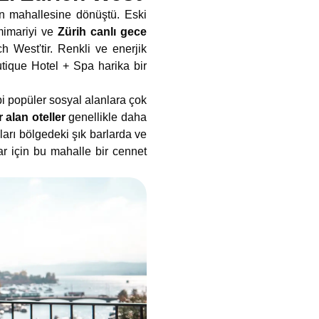
n mahallesine dönüştü. Eski
 mimariyi ve
Zürih canlı gece
h West'tir. Renkli ve enerjik
utique Hotel + Spa harika bir
i popüler sosyal alanlara çok
r alan oteller
genellikle daha
ları bölgedeki şık barlarda ve
r için bu mahalle bir cennet