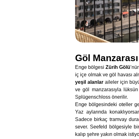
Göl Manzarası
Enge bölgesi
Zürih Gölü
’nün
iç içe olmak ve göl havası a
yeşil alanlar
aileler için büy
ve göl manzarasıyla lüksün 
Splügenschloss önerilir.
Enge bölgesindeki oteller ge
Yaz aylarında konaklıyorsan
Sadece birkaç tramvay durağı
sever. Seefeld bölgesiyle bir
kalıp şehre yakın olmak istiy