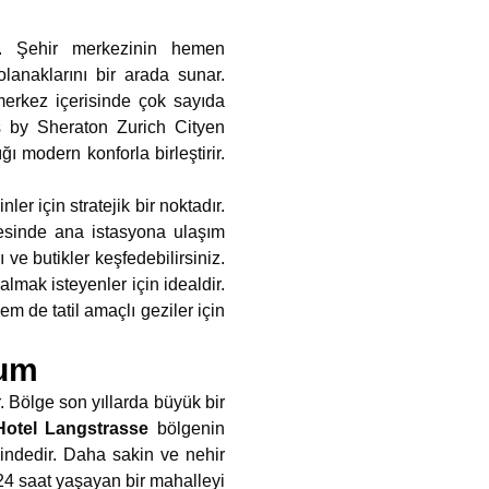
ir. Şehir merkezinin hemen
lanaklarını bir arada sunar.
merkez içerisinde çok sayıda
s by Sheraton Zurich Cityen
ğı modern konforla birleştirir.
r için stratejik bir noktadır.
esinde ana istasyona ulaşım
e butikler keşfedebilirsiniz.
lmak isteyenler için idealdir.
m de tatil amaçlı geziler için
num
. Bölge son yıllarda büyük bir
otel Langstrasse
bölgenin
sindedir. Daha sakin ve nehir
24 saat yaşayan bir mahalleyi