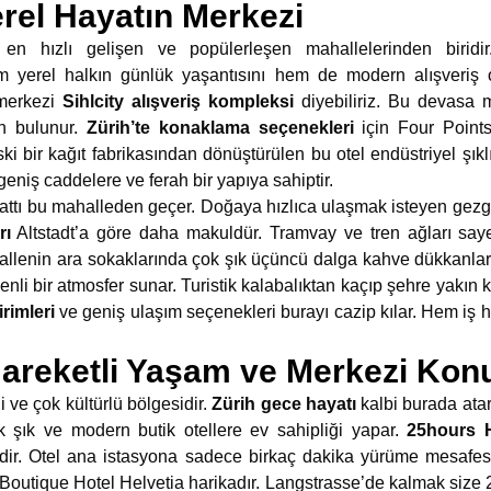
erel Hayatın Merkezi
 en hızlı gelişen ve popülerleşen mahallelerinden birid
m yerel halkın günlük yaşantısını hem de modern alışveriş o
merkezi
Sihlcity alışveriş kompleksi
diyebiliriz. Bu devasa 
n bulunur.
Zürih’te konaklama seçenekleri
için Four Point
 Eski bir kağıt fabrikasından dönüştürülen bu otel endüstriyel şıklı
niş caddelere ve ferah bir yapıya sahiptir.
attı bu mahalleden geçer. Doğaya hızlıca ulaşmak isteyen gezginle
rı
Altstadt’a göre daha makuldür. Tramvay ve tren ağları say
llenin ara sokaklarında çok şık üçüncü dalga kahve dükkanları v
li bir atmosfer sunar. Turistik kalabalıktan kaçıp şehre yakın ka
rimleri
ve geniş ulaşım seçenekleri burayı cazip kılar. Hem iş he
areketli Yaşam ve Merkezi Ko
i ve çok kültürlü bölgesidir.
Zürih gece hayatı
kalbi burada atar
ok şık ve modern butik otellere ev sahipliği yapar.
25hours H
erdir. Otel ana istasyona sadece birkaç dakika yürüme mesafe
z Boutique Hotel Helvetia harikadır. Langstrasse’de kalmak size 