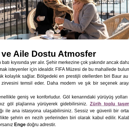
 ve Aile Dostu Atmosfer
 batı kıyısında yer alır. Şehir merkezine çok yakındır ancak daha
lmak isteyenler için idealdir. FIFA Müzesi de bu mahallede bulu
ük kolaylık sağlar. Bölgedeki en prestijli otellerden biri Baur au
zirvesini temsil eder. Daha modern ve şık bir seçenek aray
nellikle geniş ve konforludur. Göl kenarındaki yürüyüş yolları s
ız göl plajlarına yürüyerek gidebilirsiniz.
Zürih toplu taşı
 ile ana istasyona ulaşabilirsiniz. Sessiz ve güvenli bir orta
likte şehrin en nezih yerlerinden biri olarak kabul edilir. Kala
orsanız
Enge
doğru adrestir.