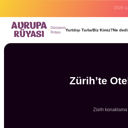
Binlerc
Dünyanın
Yurtdışı Turlar
Biz Kimiz?
Ne dedi
Rotası
Zürih’te Ote
Zürih konaklama r