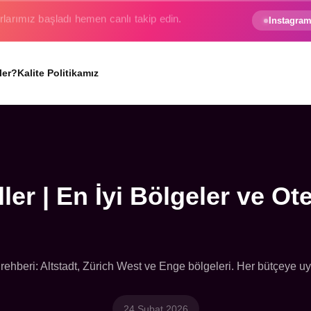
e gezginin hayali gerçek oluyor.
Instagram
ler?
Kalite Politikamız
ller | En İyi Bölgeler ve Ote
ehberi: Altstadt, Zürich West ve Enge bölgeleri. Her bütçeye uyg
24 Şubat 2026