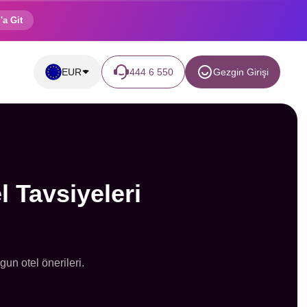
'a Git
EUR
444 6 550
Gezgin Girişi
l Tavsiyeleri
un otel önerileri.