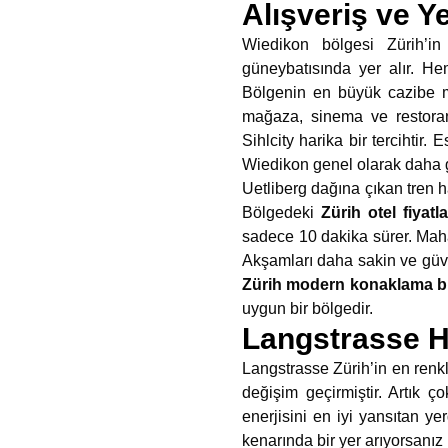
Alışveriş ve Y
Wiedikon bölgesi Zürih’in
güneybatısında yer alır. He
Bölgenin en büyük cazibe 
mağaza, sinema ve restora
Sihlcity harika bir tercihtir.
Wiedikon genel olarak daha ge
Uetliberg dağına çıkan tren h
Bölgedeki
Zürih otel fiyatla
sadece 10 dakika sürer. Maha
Akşamları daha sakin ve güven
Zürih modern konaklama bi
uygun bir bölgedir.
Langstrasse H
Langstrasse Zürih’in en renkl
değişim geçirmiştir. Artık ç
enerjisini en iyi yansıtan y
kenarında bir yer arıyorsanı