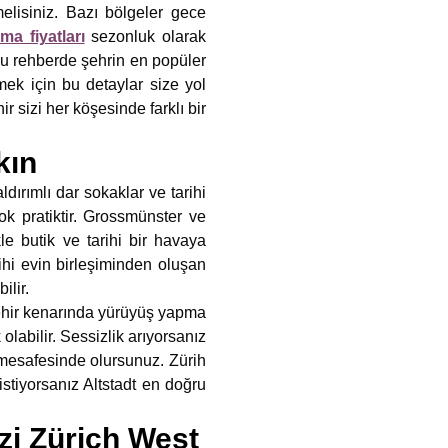
lisiniz. Bazı bölgeler gece
ma fiyatları
sezonluk olarak
Bu rehberde şehrin en popüler
mek için bu detaylar size yol
r sizi her köşesinde farklı bir
kın
ldırımlı dar sokaklar ve tarihi
ok pratiktir. Grossmünster ve
le butik ve tarihi bir havaya
ihi evin birleşiminden oluşan
ilir.
hir kenarında yürüyüş yapma
labilir. Sessizlik arıyorsanız
 mesafesinde olursunuz. Zürih
stiyorsanız Altstadt en doğru
zi Zürich West