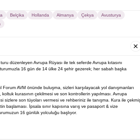
sa
Belçika
Hollanda
Almanya
Çekya
Avusturya
n
turu düzenleyen Avrupa Rüyası ile tek seferde Avrupa kıtasını
turumuzla 16 gün de 14 ülke 24 şehir gezerek; her sabah başka
ul Forum AVM önünde buluşma, sizleri karşılayacak yol danışmanları
i, koltuk kurasının çekilmesi ve son kontrollerin yapılması. Avrupa
 sizlere son tüyoları vermesi ve rehberiniz ile tanışma. Kura ile çekmi
in başlaması. İpsala sınır kapısına varış ve pasaport & vize
turumuzun 16 günlük yolculuğu başlıyor.