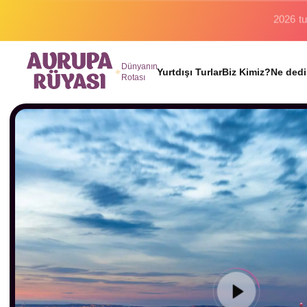
Binlerc
Dünyanın
Yurtdışı Turlar
Biz Kimiz?
Ne dedi
Rotası