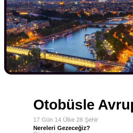
Otobüsle Avru
17 Gün 14 Ülke 28 Şehir
Nereleri Gezeceğiz?