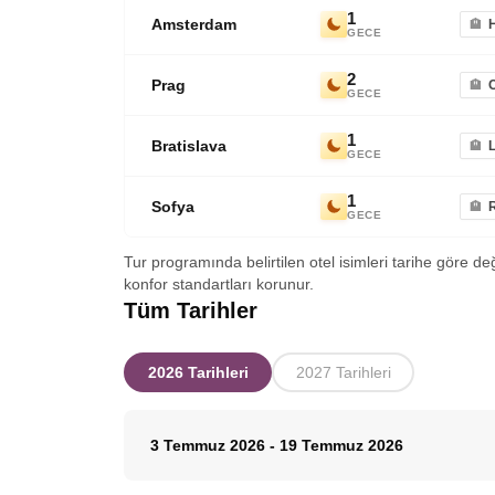
1
Amsterdam
GECE
2
Prag
GECE
1
Bratislava
L
GECE
1
Sofya
GECE
Tur programında belirtilen otel isimleri tarihe göre de
konfor standartları korunur.
Tüm Tarihler
2026 Tarihleri
2027 Tarihleri
3 Temmuz 2026
-
19 Temmuz 2026