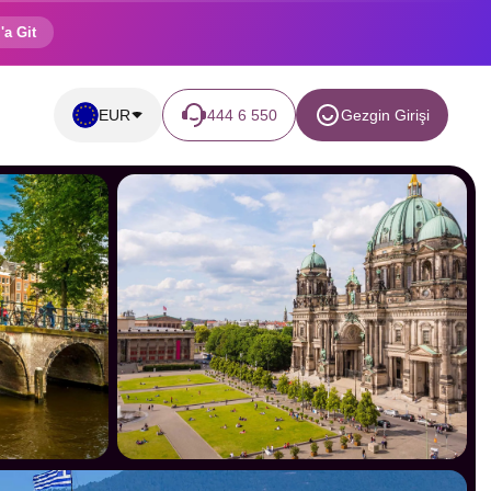
'a Git
EUR
444 6 550
Gezgin Girişi