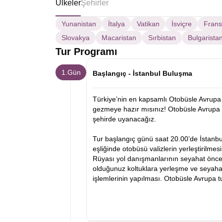
Ülkeler
Şehirler
Yunanistan
İtalya
Vatikan
İsviçre
Fran
Slovakya
Macaristan
Sırbistan
Bulgarista
Tur Programı
1.Gün
Başlangıç - İstanbul Buluşma
Türkiye’nin en kapsamlı Otobüsle Avrupa 
gezmeye hazır mısınız! Otobüsle Avrupa 
şehirde uyanacağız.
Tur başlangıç günü saat 20.00’de İstanb
eşliğinde otobüsü valizlerin yerleştirilmes
Rüyası yol danışmanlarının seyahat öncesi
olduğunuz koltuklara yerleşme ve seyahat
işlemlerinin yapılması. Otobüsle Avrupa 