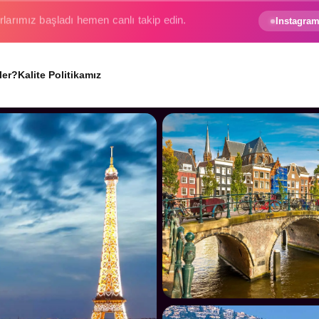
e gezginin hayali gerçek oluyor.
Instagram
ler?
Kalite Politikamız