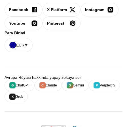
Facebook
X Platform
Instagram
Youtube
Pinterest
Para Birimi
EUR
Avrupa Rüyası hakkında yapay zekaya sor
ChatGPT
Claude
Gemini
Perplexity
G
C
G
P
Grok
X