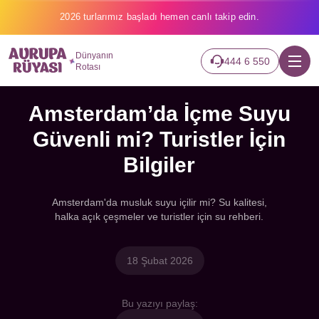
2026 turlarımız başladı hemen canlı takip edin.
Dünyanın
444 6 550
Rotası
Amsterdam’da İçme Suyu
Güvenli mi? Turistler İçin
Bilgiler
Amsterdam'da musluk suyu içilir mi? Su kalitesi,
halka açık çeşmeler ve turistler için su rehberi.
18 Şubat 2026
Bu yazıyı paylaş: