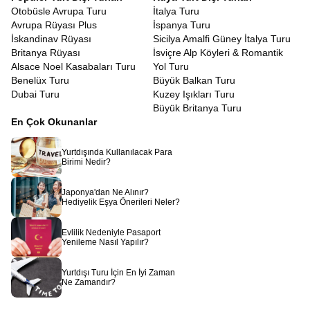
Otobüsle Avrupa Turu
İtalya Turu
Avrupa Rüyası Plus
İspanya Turu
İskandinav Rüyası
Sicilya Amalfi Güney İtalya Turu
Britanya Rüyası
İsviçre Alp Köyleri & Romantik
Alsace Noel Kasabaları Turu
Yol Turu
Benelüx Turu
Büyük Balkan Turu
Dubai Turu
Kuzey Işıkları Turu
Büyük Britanya Turu
En Çok Okunanlar
Yurtdışında Kullanılacak Para
Birimi Nedir?
Japonya'dan Ne Alınır?
Hediyelik Eşya Önerileri Neler?
Evlilik Nedeniyle Pasaport
Yenileme Nasıl Yapılır?
Yurtdışı Turu İçin En İyi Zaman
Ne Zamandır?