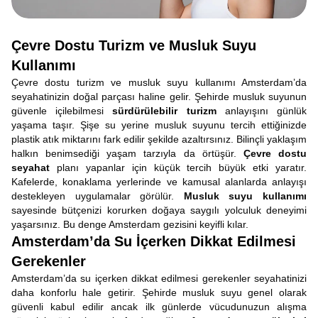
Çevre Dostu Turizm ve Musluk Suyu
Kullanımı
Çevre dostu turizm ve musluk suyu kullanımı Amsterdam’da
seyahatinizin doğal parçası haline gelir. Şehirde musluk suyunun
güvenle içilebilmesi
sürdürülebilir turizm
anlayışını günlük
yaşama taşır. Şişe su yerine musluk suyunu tercih ettiğinizde
plastik atık miktarını fark edilir şekilde azaltırsınız. Bilinçli yaklaşım
halkın benimsediği yaşam tarzıyla da örtüşür.
Çevre dostu
seyahat
planı yapanlar için küçük tercih büyük etki yaratır.
Kafelerde, konaklama yerlerinde ve kamusal alanlarda anlayışı
destekleyen uygulamalar görülür.
Musluk suyu kullanımı
sayesinde bütçenizi korurken doğaya saygılı yolculuk deneyimi
yaşarsınız. Bu denge Amsterdam gezisini keyifli kılar.
Amsterdam’da Su İçerken Dikkat Edilmesi
Gerekenler
Amsterdam’da su içerken dikkat edilmesi gerekenler seyahatinizi
daha konforlu hale getirir. Şehirde musluk suyu genel olarak
güvenli kabul edilir ancak ilk günlerde vücudunuzun alışma