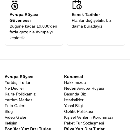
Avrupa Rüyası
Esnek Tarihler
Güvencesi
Planlar değişebilir, biz
Bugüne kadar 19.000'den
daima buradayız.
fazla gezginle Avrupa'yı
keşfettik.
Avrupa Rüyası
Kurumsal
Yurtdışı Turları
Hakkımızda
Ne Dediler
Neden Avrupa Rüyası
Kalite Politikamız
Basında Biz
Yardım Merkezi
İstatistikler
Foto Galeri
Yasal Bilgi
Blog
Gizlilik Politikası
Video Galeri
Kişisel Verilerin Korunması
İletişim
Paket Tur Sözleşmesi
Popüler Yurt Dışı Turları
Rüya Yurt Dışı Turları