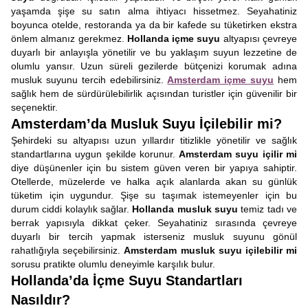
yaşamda şişe su satın alma ihtiyacı hissetmez. Seyahatiniz
boyunca otelde, restoranda ya da bir kafede su tüketirken ekstra
önlem almanız gerekmez.
Hollanda içme suyu
altyapısı çevreye
duyarlı bir anlayışla yönetilir ve bu yaklaşım suyun lezzetine de
olumlu yansır. Uzun süreli gezilerde bütçenizi korumak adına
musluk suyunu tercih edebilirsiniz.
Amsterdam içme suyu
hem
sağlık hem de sürdürülebilirlik açısından turistler için güvenilir bir
seçenektir.
Amsterdam’da Musluk Suyu İçilebilir mi?
Şehirdeki su altyapısı uzun yıllardır titizlikle yönetilir ve sağlık
standartlarına uygun şekilde korunur.
Amsterdam suyu içilir mi
diye düşünenler için bu sistem güven veren bir yapıya sahiptir.
Otellerde, müzelerde ve halka açık alanlarda akan su günlük
tüketim için uygundur. Şişe su taşımak istemeyenler için bu
durum ciddi kolaylık sağlar.
Hollanda musluk suyu
temiz tadı ve
berrak yapısıyla dikkat çeker. Seyahatiniz sırasında çevreye
duyarlı bir tercih yapmak isterseniz musluk suyunu gönül
rahatlığıyla seçebilirsiniz.
Amsterdam musluk suyu içilebilir mi
sorusu pratikte olumlu deneyimle karşılık bulur.
Hollanda’da İçme Suyu Standartları
Nasıldır?