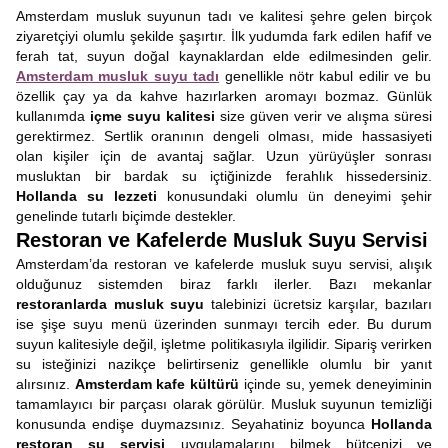
Amsterdam musluk suyunun tadı ve kalitesi şehre gelen birçok
ziyaretçiyi olumlu şekilde şaşırtır. İlk yudumda fark edilen hafif ve
ferah tat, suyun doğal kaynaklardan elde edilmesinden gelir.
Amsterdam musluk suyu tadı
genellikle nötr kabul edilir ve bu
özellik çay ya da kahve hazırlarken aromayı bozmaz. Günlük
kullanımda
içme suyu kalitesi
size güven verir ve alışma süresi
gerektirmez. Sertlik oranının dengeli olması, mide hassasiyeti
olan kişiler için de avantaj sağlar. Uzun yürüyüşler sonrası
musluktan bir bardak su içtiğinizde ferahlık hissedersiniz.
Hollanda su lezzeti
konusundaki olumlu ün deneyimi şehir
genelinde tutarlı biçimde destekler.
Restoran ve Kafelerde Musluk Suyu Servisi
Amsterdam’da restoran ve kafelerde musluk suyu servisi, alışık
olduğunuz sistemden biraz farklı ilerler. Bazı mekanlar
restoranlarda musluk suyu
talebinizi ücretsiz karşılar, bazıları
ise şişe suyu menü üzerinden sunmayı tercih eder. Bu durum
suyun kalitesiyle değil, işletme politikasıyla ilgilidir. Sipariş verirken
su isteğinizi nazikçe belirtirseniz genellikle olumlu bir yanıt
alırsınız.
Amsterdam kafe kültürü
içinde su, yemek deneyiminin
tamamlayıcı bir parçası olarak görülür. Musluk suyunun temizliği
konusunda endişe duymazsınız. Seyahatiniz boyunca
Hollanda
restoran su servisi
uygulamalarını bilmek bütçenizi ve