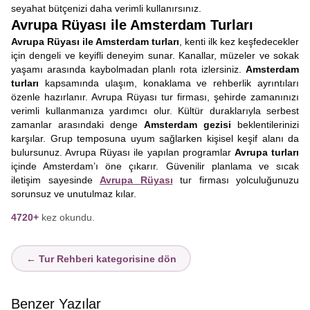
seyahat bütçenizi daha verimli kullanırsınız.
Avrupa Rüyası ile Amsterdam Turları
Avrupa Rüyası ile Amsterdam turları
, kenti ilk kez keşfedecekler
için dengeli ve keyifli deneyim sunar. Kanallar, müzeler ve sokak
yaşamı arasında kaybolmadan planlı rota izlersiniz.
Amsterdam
turları
kapsamında ulaşım, konaklama ve rehberlik ayrıntıları
özenle hazırlanır. Avrupa Rüyası tur firması, şehirde zamanınızı
verimli kullanmanıza yardımcı olur. Kültür duraklarıyla serbest
zamanlar arasındaki denge
Amsterdam gezisi
beklentilerinizi
karşılar. Grup temposuna uyum sağlarken kişisel keşif alanı da
bulursunuz. Avrupa Rüyası ile yapılan programlar
Avrupa turları
içinde Amsterdam’ı öne çıkarır. Güvenilir planlama ve sıcak
iletişim sayesinde
Avrupa Rüyası
tur firması yolculuğunuzu
sorunsuz ve unutulmaz kılar.
4720+
kez okundu.
← Tur Rehberi kategorisine dön
Benzer Yazılar