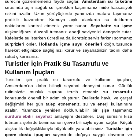
sürecini gözlemlemeniz fayda sağlar.
Amsterdam su tüketimi
sırasında aşırı soğuk su içmekten kaçınmanız mide hassasiyeti
riskini azaltır. Uzun yürüyüşlerde yanınızda matara taşımanız
pratiklik kazandırır. Kamuya açık alanlarda su doldurma
noktalarını kontrol etmeniz yarar sunar.
Seyahatte su içme
alışkanlığınızı düzenli tutmanız enerji seviyenizi dengede tutar.
Kafelerde su isterken ücretli ya da ücretsiz servis farkını sormanız
sürprizleri önler.
Hollanda içme suyu önerileri
doğrultusunda
hareket ettiğinizde sağlığınızı korur ve seyahatinizin tadını daha
rahat çıkarırsınız.
Turistler İçin Pratik Su Tasarrufu ve
Kullanım İpuçları
Turistler için pratik su tasarrufu ve kullanım ipuçları,
Amsterdam’da daha bilinçli seyahat deneyimi sunar. Günlük
rutininizde musluk suyunu tercih etmeniz
su tasarrufu
konusunda önemli bir adım oluşturur. Otellerde havlu ve çarşaf
değişimini her gün talep etmemeniz, su ve enerji kullanımını
azaltır. Yanınızda yeniden doldurulabilir bir şişe taşımanız
sürdürülebilir seyahat
anlayışını destekler. Duş süresini kısa
tutmanız şehirde benimsenen çevre bilinciyle uyum sağlar. Küçük
alışkanlık değişiklikleriyle büyük etki yaratabilirsiniz.
Turistler için
çevre dostu ipuçları
sayesinde doğaya saygılı davranır ve