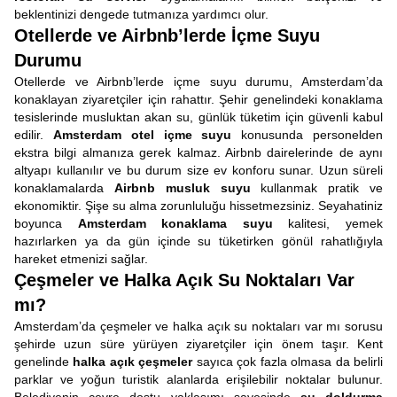
beklentinizi dengede tutmanıza yardımcı olur.
Otellerde ve Airbnb’lerde İçme Suyu
Durumu
Otellerde ve Airbnb’lerde içme suyu durumu, Amsterdam’da
konaklayan ziyaretçiler için rahattır. Şehir genelindeki konaklama
tesislerinde musluktan akan su, günlük tüketim için güvenli kabul
edilir.
Amsterdam otel içme suyu
konusunda personelden
ekstra bilgi almanıza gerek kalmaz. Airbnb dairelerinde de aynı
altyapı kullanılır ve bu durum size ev konforu sunar. Uzun süreli
konaklamalarda
Airbnb musluk suyu
kullanmak pratik ve
ekonomiktir. Şişe su alma zorunluluğu hissetmezsiniz. Seyahatiniz
boyunca
Amsterdam konaklama suyu
kalitesi, yemek
hazırlarken ya da gün içinde su tüketirken gönül rahatlığıyla
hareket etmenizi sağlar.
Çeşmeler ve Halka Açık Su Noktaları Var
mı?
Amsterdam’da çeşmeler ve halka açık su noktaları var mı sorusu
şehirde uzun süre yürüyen ziyaretçiler için önem taşır. Kent
genelinde
halka açık çeşmeler
sayıca çok fazla olmasa da belirli
parklar ve yoğun turistik alanlarda erişilebilir noktalar bulunur.