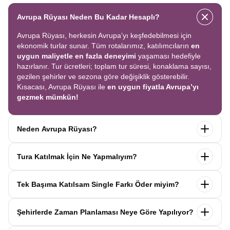
Avrupa Rüyası Neden Bu Kadar Hesaplı?
Avrupa Rüyası, herkesin Avrupa’yı keşfedebilmesi için
ekonomik turlar sunar. Tüm rotalarımız, katılımcıların
en
uygun maliyetle en fazla deneyimi
yaşaması hedefiyle
hazırlanır. Tur ücretleri; toplam tur süresi, konaklama sayısı,
gezilen şehirler ve sezona göre değişiklik gösterebilir.
Kısacası, Avrupa Rüyası ile
en uygun fiyatla Avrupa’yı
gezmek mümkün!
Neden Avrupa Rüyası?
Avrupa Rüyası ile ekonomik bir şekilde
tek seferde birçok
Tura Katılmak İçin Ne Yapmalıyım?
ülkeyi
keşfedin! Ekstra tur ücreti yok, tüm geziler fiyata
dahil.
Profesyonel kokartlı rehberler
,
konforlu oteller
ve
Tur sayfasındaki
“Başvuru Yap”
formunu doldurun ve
benzersiz rotalar
ile Avrupa’yı en keyifli şekilde yaşayın.
Tek Başıma Katılsam Single Farkı Öder miyim?
seyahat sözleşmesini
onaylayın.
İlk taksiti
ödediğinizde
kaydınız tamamlanır ve Avrupa Rüyası’yla yolculuğunuz
Hayır, ödemezsiniz. Avrupa Rüyası’nda tek başına
başlar!
Şehirlerde Zaman Planlaması Neye Göre Yapılıyor?
katıldığınızda
1000 Euro’ya varan single farkı
uygulanmaz.
Sizi, mesleğinize ve yaşınıza uygun bir