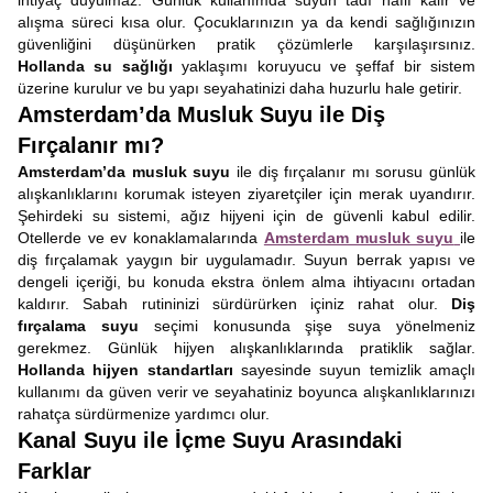
ihtiyaç duyulmaz. Günlük kullanımda suyun tadı hafif kalır ve
alışma süreci kısa olur. Çocuklarınızın ya da kendi sağlığınızın
güvenliğini düşünürken pratik çözümlerle karşılaşırsınız.
Hollanda su sağlığı
yaklaşımı koruyucu ve şeffaf bir sistem
üzerine kurulur ve bu yapı seyahatinizi daha huzurlu hale getirir.
Amsterdam’da Musluk Suyu ile Diş
Fırçalanır mı?
Amsterdam’da musluk suyu
ile diş fırçalanır mı sorusu günlük
alışkanlıklarını korumak isteyen ziyaretçiler için merak uyandırır.
Şehirdeki su sistemi, ağız hijyeni için de güvenli kabul edilir.
Otellerde ve ev konaklamalarında
Amsterdam musluk suyu
ile
diş fırçalamak yaygın bir uygulamadır. Suyun berrak yapısı ve
dengeli içeriği, bu konuda ekstra önlem alma ihtiyacını ortadan
kaldırır. Sabah rutininizi sürdürürken içiniz rahat olur.
Diş
fırçalama suyu
seçimi konusunda şişe suya yönelmeniz
gerekmez. Günlük hijyen alışkanlıklarında pratiklik sağlar.
Hollanda hijyen standartları
sayesinde suyun temizlik amaçlı
kullanımı da güven verir ve seyahatiniz boyunca alışkanlıklarınızı
rahatça sürdürmenize yardımcı olur.
Kanal Suyu ile İçme Suyu Arasındaki
Farklar