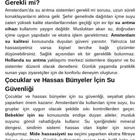
Gerekli mi?
Amsterdam’da su arıtma sistemleri gerekli mi sorusu, uzun süreli
konaklayanların aklına gelir. Şehir genelinde dağıtılan içme suyu
zaten yüksek kalite standartlarından geçtiği için ev tipi
su arıtma
cihazı
kullanımı yaygın değildir. Musluktan akan su, doğrudan
içime uygun yapıdadır ve ekstra işlem gerektirmez.
Amsterdam
su kalitesi
konusunda duyulan güveni yansıtır. Yalnızca tat
hassasiyetiniz varsa kişisel tercihe bağlı çözümler
düşünebilirsiniz. Sağlık açısından ek bir gereklilik bulunmaz.
Hollanda su arıtma
yaklaşımı merkezi sistemlere dayanır ve bu
sistemler düzenli olarak denetlenir. Günlük yaşamda pratiklik
sunan yapı ziyaretçiler için de konforlu deneyim oluşturur.
Çocuklar ve Hassas Bünyeler İçin Su
Güvenliği
Çocuklar ve hassas bünyeler için su güvenliği, seyahat planı
yaparken önem kazanır. Amsterdam’da kullanılan içme suyu, bu
gruplar için uygun olacak şekilde sıkı kontrollerden geçer.
Bebekler için su
konusunda endişe duyan aileler, musluk
suyunu gönül rahatlığıyla kullanır. Su içeriğindeki mineral
dengesi, sindirim sistemi hassas olan kişiler için sorun
oluşturmaz.
Mide hassasiyeti su
seçimi yaparken ekstra filtreye