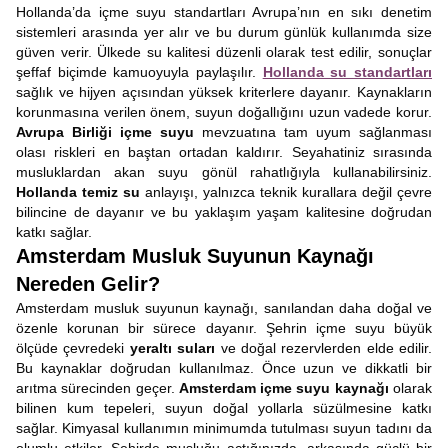
Hollanda’da içme suyu standartları Avrupa’nın en sıkı denetim
sistemleri arasında yer alır ve bu durum günlük kullanımda size
güven verir. Ülkede su kalitesi düzenli olarak test edilir, sonuçlar
şeffaf biçimde kamuoyuyla paylaşılır.
Hollanda su standartları
sağlık ve hijyen açısından yüksek kriterlere dayanır. Kaynakların
korunmasına verilen önem, suyun doğallığını uzun vadede korur.
Avrupa Birliği içme suyu
mevzuatına tam uyum sağlanması
olası riskleri en baştan ortadan kaldırır. Seyahatiniz sırasında
musluklardan akan suyu gönül rahatlığıyla kullanabilirsiniz.
Hollanda temiz su
anlayışı, yalnızca teknik kurallara değil çevre
bilincine de dayanır ve bu yaklaşım yaşam kalitesine doğrudan
katkı sağlar.
Amsterdam Musluk Suyunun Kaynağı
Nereden Gelir?
Amsterdam musluk suyunun kaynağı, sanılandan daha doğal ve
özenle korunan bir sürece dayanır. Şehrin içme suyu büyük
ölçüde çevredeki
yeraltı suları
ve doğal rezervlerden elde edilir.
Bu kaynaklar doğrudan kullanılmaz. Önce uzun ve dikkatli bir
arıtma sürecinden geçer.
Amsterdam içme suyu kaynağı
olarak
bilinen kum tepeleri, suyun doğal yollarla süzülmesine katkı
sağlar. Kimyasal kullanımın minimumda tutulması suyun tadını da