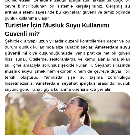
olumlu etkiler. Şehirde musluğu açtığınızda, arkasında güçlü bir
çevre bilinci bulunan bir sistemle karşılaşırsınız. Gelişmiş
su
arıtma sistemi
sayesinde bu kaynaklar güvenli ve temiz biçimde
günlük kullanıma ulaşır.
Turistler İçin Musluk Suyu Kullanımı
Güvenli mi?
Şehirdeki altyapı uzun yıllardır düzenli kontrollerden geçer ve bu
durum günlük kullanımda size rahatlık sağlar.
Amsterdam suyu
güvenli mi
diye düşündüğünüzde, yanıt pratikte net bir güven
hissi sunar. Otellerde, restoranlarda ve kamu alanlarında akan
su, içme amacıyla sorunsuz şekilde kullanılır. Seyahat sırasında
musluk suyu içmek
hem ekonomik hem de çevreye duyarlı bir
tercih oluşturur. Yanınızda şişe su taşıma zorunluluğu
hissetmezsiniz.
Amsterdam seyahat ipuçları
arasında musluk
suyunu gönül rahatlığıyla kullanma önerisi sıkça yer alır.