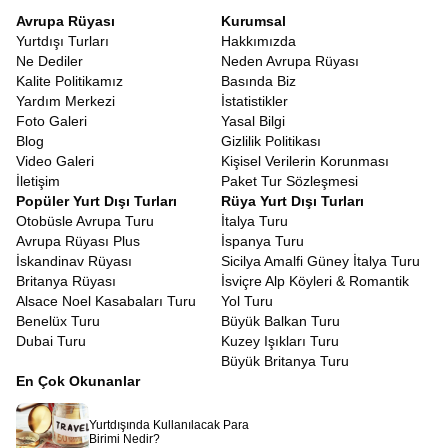
Avrupa Rüyası
Kurumsal
Yurtdışı Turları
Hakkımızda
Ne Dediler
Neden Avrupa Rüyası
Kalite Politikamız
Basında Biz
Yardım Merkezi
İstatistikler
Foto Galeri
Yasal Bilgi
Blog
Gizlilik Politikası
Video Galeri
Kişisel Verilerin Korunması
İletişim
Paket Tur Sözleşmesi
Popüler Yurt Dışı Turları
Rüya Yurt Dışı Turları
Otobüsle Avrupa Turu
İtalya Turu
Avrupa Rüyası Plus
İspanya Turu
İskandinav Rüyası
Sicilya Amalfi Güney İtalya Turu
Britanya Rüyası
İsviçre Alp Köyleri & Romantik
Alsace Noel Kasabaları Turu
Yol Turu
Benelüx Turu
Büyük Balkan Turu
Dubai Turu
Kuzey Işıkları Turu
Büyük Britanya Turu
En Çok Okunanlar
Yurtdışında Kullanılacak Para
Birimi Nedir?