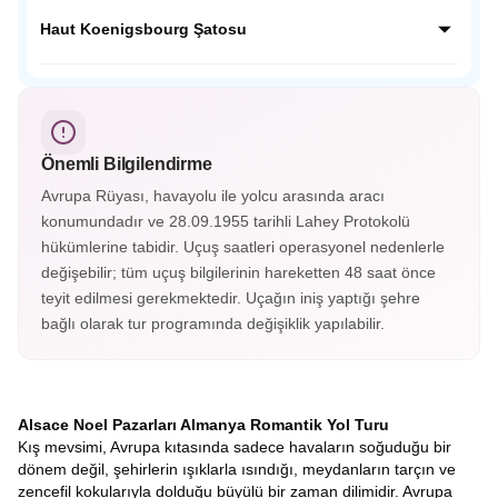
dokusunu koruyan bu köyde her köşe fotoğraf karesi
Neckar Nehri kenarında yemyeşil tepelerin ardında Orta
gibidir.
Çağdan kalma tarihi yapılarıyla masalsı bir güzelliğe sahip;
Haut Koenigsbourg Şatosu
Almanya’nın en güzel şehirlerinden Heidelberg Almanya’nın
o soğuk şehir görüntüsünün yanında cıvıl cıvıl atmosferiyle
Fransa’nın Orta Çağ kalelerinden Haut Koenigsbourg
sizleri bekliyor.
Alsace vadisini ayaklarınız altına serecek. Savaşlarda
kullanılan aletler, silahlar, cephanelikler, imparatorların
odaları ve eşsiz süslemelerle kaplı tavanları gördükçe bu
Önemli Bilgilendirme
tarihi yolculuk hiç bitmesin istiyorsunuz. Haut-Koenigsbourg
Şatosu’nun içerisini gezmek isterseniz biletinizi alarak
Avrupa Rüyası, havayolu ile yolcu arasında aracı
gezebileceksiniz.
konumundadır ve 28.09.1955 tarihli Lahey Protokolü
hükümlerine tabidir. Uçuş saatleri operasyonel nedenlerle
değişebilir; tüm uçuş bilgilerinin hareketten 48 saat önce
teyit edilmesi gerekmektedir. Uçağın iniş yaptığı şehre
bağlı olarak tur programında değişiklik yapılabilir.
Alsace Noel Pazarları Almanya Romantik Yol Turu
Kış mevsimi, Avrupa kıtasında sadece havaların soğuduğu bir
dönem değil, şehirlerin ışıklarla ısındığı, meydanların tarçın ve
zencefil kokularıyla dolduğu büyülü bir zaman dilimidir. Avrupa