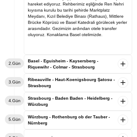
hareket ediyoruz. Rehberimiz eşliğinde Ren Nehri
kıyısına kurulu bu tarihi şehirde Marktplatz
Meydanı, Kızıl Belediye Binası (Rathaus), Mittlere
Brücke Köprüsü ve Basel Katedrali görülecek yerler
arasındadır. Gezimizin ardından otele transfer
oluyoruz. Konaklama Basel otelimizde.
Basel - Eguisheim - Kaysersberg -
2.Gün
Riquewihr - Colmar - Strasbourg
Kahvaltının ardından Basel otelimizden ayrılıyoruz.
Ribeauville - Haut-Koenigsbourg Şatosu -
3.Gün
Dünyaca ünlü şarap yolunun en güzel kasabalarını
Strasbourg
geziyoruz. Alsas-Loren bölgesinde leyleklerin en
uğrak noktası olan Eguisheim kasabasını
Alsace'ın büyüsüne kapıldığımız gezimize,
Strasbourg - Baden Baden - Heidelberg -
4.Gün
geziyoruz. Rengarenk evlerin arasında gezimizi
kahvaltımızı yaptıktan sonra Strasbourg'daki
Würzburg
tamamladıktan “İmparator’un Dağı” anlamına gelen
otelimizden ayrılarak devam ediyoruz. İlk
Kaysersberg’de üzüm bağlarının süslediği nehir
durağımız, masalsı Alsace kasabaları rotasının
Sabah Strasbourg otelimizde kahvaltı sonrası
Würzburg - Rothenburg ob der Tauber -
boyunca uzanan bu eşsiz kasabayı geziyoruz.
5.Gün
incilerinden biri olan Ribeauvillé kasabası. Üzüm
Almanya-Fransa sınırında Kara Ormanın tam
Nürnberg
Sonrasında şarap mahzenleriyle ünlü Riquewihr
bağlarıyla çevrili bu şirin kasabada, renkli ahşap
ortasında yer alan Baden-Baden’e geçiyoruz.
kasabasına geçiyoruz. Üzüm bağlarının kasabanın
evlerin sıralandığı tarihi sokaklarda yürüyerek Orta
Varışın ardından rehberimizle Kurhaus Casino,
Sabah Würzburg’daki otelimizde kahvaltı sonrası