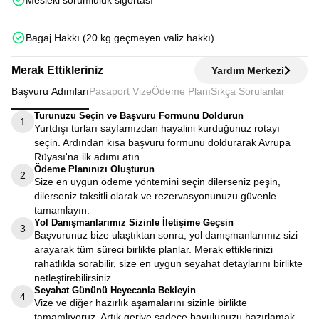
Mesleki sorumluluk sigortası
Bagaj Hakkı (20 kg geçmeyen valiz hakkı)
Merak Ettikleriniz
Yardım Merkezi
Başvuru Adımları
Pasaport Vize
Ödeme Planı
Sıkça Sorulanlar
Turunuzu Seçin ve Başvuru Formunu Doldurun
1
Yurtdışı turları sayfamızdan hayalini kurduğunuz rotayı
seçin. Ardından kısa başvuru formunu doldurarak Avrupa
Rüyası'na ilk adımı atın.
Ödeme Planınızı Oluşturun
2
Size en uygun ödeme yöntemini seçin dilerseniz peşin,
dilerseniz taksitli olarak ve rezervasyonunuzu güvenle
tamamlayın.
Yol Danışmanlarımız Sizinle İletişime Geçsin
3
Başvurunuz bize ulaştıktan sonra, yol danışmanlarımız sizi
arayarak tüm süreci birlikte planlar. Merak ettiklerinizi
rahatlıkla sorabilir, size en uygun seyahat detaylarını birlikte
netleştirebilirsiniz.
Seyahat Gününü Heyecanla Bekleyin
4
Vize ve diğer hazırlık aşamalarını sizinle birlikte
tamamlıyoruz. Artık geriye sadece bavulunuzu hazırlamak