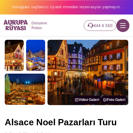
2026 turlarımız başladı hemen canlı takip edin.
Dünyanın
444 6 550
Rotası
Video Galeri
Foto Galeri
Alsace Noel Pazarları Turu