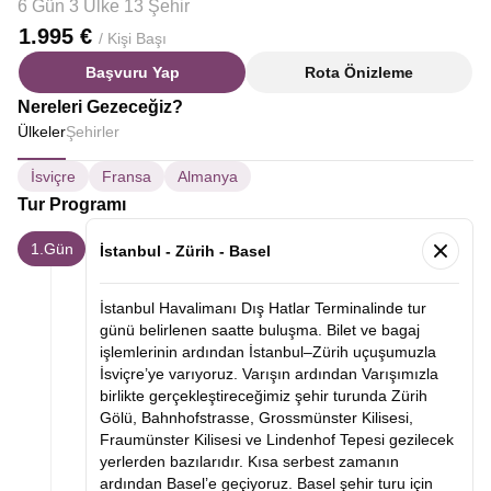
6 Gün 3 Ülke 13 Şehir
1.995 €
/ Kişi Başı
Başvuru Yap
Rota Önizleme
Nereleri Gezeceğiz?
Ülkeler
Şehirler
İsviçre
Fransa
Almanya
Tur Programı
1.Gün
İstanbul - Zürih - Basel
İstanbul Havalimanı Dış Hatlar Terminalinde tur
günü belirlenen saatte buluşma. Bilet ve bagaj
işlemlerinin ardından İstanbul–Zürih uçuşumuzla
İsviçre’ye varıyoruz. Varışın ardından Varışımızla
birlikte gerçekleştireceğimiz şehir turunda Zürih
Gölü, Bahnhofstrasse, Grossmünster Kilisesi,
Fraumünster Kilisesi ve Lindenhof Tepesi gezilecek
yerlerden bazılarıdır. Kısa serbest zamanın
ardından Basel’e geçiyoruz. Basel şehir turu için