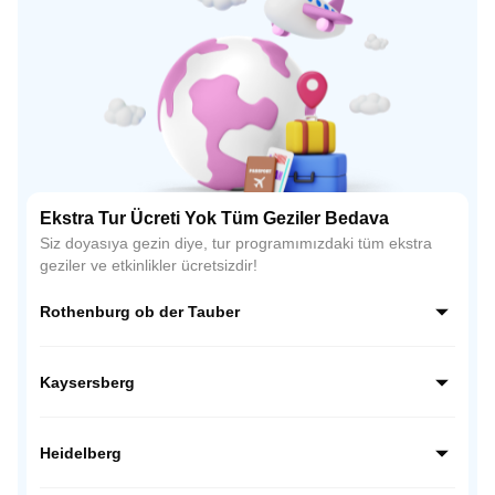
Ekstra Tur Ücreti Yok Tüm Geziler Bedava
Siz doyasıya gezin diye, tur programımızdaki tüm ekstra
geziler ve etkinlikler ücretsizdir!
Rothenburg ob der Tauber
Almanya’nın Romantik Yolu üzerindeki en büyüleyici
kasabası Rothenburg ob der Tauber, Orta Çağ atmosferini
Kaysersberg
günümüze taşıyan surları ve taş evleriyle ünlüdür. Zamanın
durduğu bu kasaba, fotoğraf tutkunları için tam bir açık
Alsace bölgesinin en romantik kasabalarından biri olan
hava müzesidir.
Kaysersberg, taş sokakları, çiçekli evleri ve tarihi
Heidelberg
köprüsüyle adeta bir masal sahnesini andırır. Orta Çağ