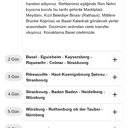
hareket ediyoruz. Rehberimiz eşliğinde Ren Nehri
kıyısına kurulu bu tarihi şehirde Marktplatz
Meydanı, Kızıl Belediye Binası (Rathaus), Mittlere
Brücke Köprüsü ve Basel Katedrali görülecek yerler
arasındadır. Gezimizin ardından otele transfer
oluyoruz. Konaklama Basel otelimizde.
Basel - Eguisheim - Kaysersberg -
2.Gün
Riquewihr - Colmar - Strasbourg
Kahvaltının ardından Basel otelimizden ayrılıyoruz.
Ribeauville - Haut-Koenigsbourg Şatosu -
3.Gün
Dünyaca ünlü şarap yolunun en güzel kasabalarını
Strasbourg
geziyoruz. Alsas-Loren bölgesinde leyleklerin en
uğrak noktası olan Eguisheim kasabasını
Alsace'ın büyüsüne kapıldığımız gezimize,
Strasbourg - Baden Baden - Heidelberg -
4.Gün
geziyoruz. Rengarenk evlerin arasında gezimizi
kahvaltımızı yaptıktan sonra Strasbourg'daki
Würzburg
tamamladıktan “İmparator’un Dağı” anlamına gelen
otelimizden ayrılarak devam ediyoruz. İlk
Kaysersberg’de üzüm bağlarının süslediği nehir
durağımız, masalsı Alsace kasabaları rotasının
Sabah Strasbourg otelimizde kahvaltı sonrası
Würzburg - Rothenburg ob der Tauber -
boyunca uzanan bu eşsiz kasabayı geziyoruz.
5.Gün
incilerinden biri olan Ribeauvillé kasabası. Üzüm
Almanya-Fransa sınırında Kara Ormanın tam
Nürnberg
Sonrasında şarap mahzenleriyle ünlü Riquewihr
bağlarıyla çevrili bu şirin kasabada, renkli ahşap
ortasında yer alan Baden-Baden’e geçiyoruz.
kasabasına geçiyoruz. Üzüm bağlarının kasabanın
evlerin sıralandığı tarihi sokaklarda yürüyerek Orta
Varışın ardından rehberimizle Kurhaus Casino,
Sabah Würzburg’daki otelimizde kahvaltı sonrası