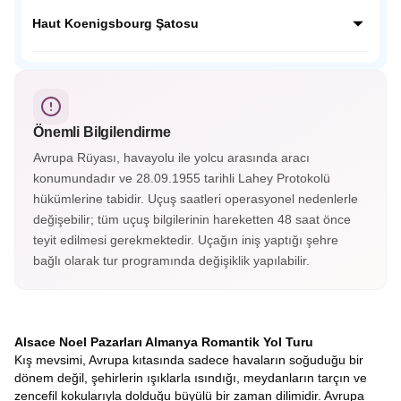
dokusunu koruyan bu köyde her köşe fotoğraf karesi
Neckar Nehri kenarında yemyeşil tepelerin ardında Orta
gibidir.
Çağdan kalma tarihi yapılarıyla masalsı bir güzelliğe sahip;
Haut Koenigsbourg Şatosu
Almanya’nın en güzel şehirlerinden Heidelberg Almanya’nın
o soğuk şehir görüntüsünün yanında cıvıl cıvıl atmosferiyle
Fransa’nın Orta Çağ kalelerinden Haut Koenigsbourg
sizleri bekliyor.
Alsace vadisini ayaklarınız altına serecek. Savaşlarda
kullanılan aletler, silahlar, cephanelikler, imparatorların
odaları ve eşsiz süslemelerle kaplı tavanları gördükçe bu
Önemli Bilgilendirme
tarihi yolculuk hiç bitmesin istiyorsunuz. Haut-Koenigsbourg
Şatosu’nun içerisini gezmek isterseniz biletinizi alarak
Avrupa Rüyası, havayolu ile yolcu arasında aracı
gezebileceksiniz.
konumundadır ve 28.09.1955 tarihli Lahey Protokolü
hükümlerine tabidir. Uçuş saatleri operasyonel nedenlerle
değişebilir; tüm uçuş bilgilerinin hareketten 48 saat önce
teyit edilmesi gerekmektedir. Uçağın iniş yaptığı şehre
bağlı olarak tur programında değişiklik yapılabilir.
Alsace Noel Pazarları Almanya Romantik Yol Turu
Kış mevsimi, Avrupa kıtasında sadece havaların soğuduğu bir
dönem değil, şehirlerin ışıklarla ısındığı, meydanların tarçın ve
zencefil kokularıyla dolduğu büyülü bir zaman dilimidir. Avrupa