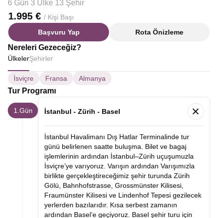
6 Gün 3 Ülke 13 Şehir
1.995 €
/ Kişi Başı
Başvuru Yap
Rota Önizleme
Nereleri Gezeceğiz?
Ülkeler
Şehirler
İsviçre
Fransa
Almanya
Tur Programı
1.Gün
İstanbul - Zürih - Basel
İstanbul Havalimanı Dış Hatlar Terminalinde tur
günü belirlenen saatte buluşma. Bilet ve bagaj
işlemlerinin ardından İstanbul–Zürih uçuşumuzla
İsviçre’ye varıyoruz. Varışın ardından Varışımızla
birlikte gerçekleştireceğimiz şehir turunda Zürih
Gölü, Bahnhofstrasse, Grossmünster Kilisesi,
Fraumünster Kilisesi ve Lindenhof Tepesi gezilecek
yerlerden bazılarıdır. Kısa serbest zamanın
ardından Basel’e geçiyoruz. Basel şehir turu için