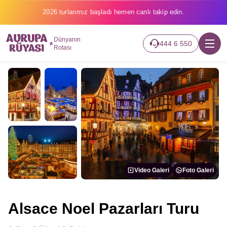
2026 turlarımız başladı hemen canlı takip edin.
Dünyanın
444 6 550
Rotası
Video Galeri
Foto Galeri
Alsace Noel Pazarları Turu