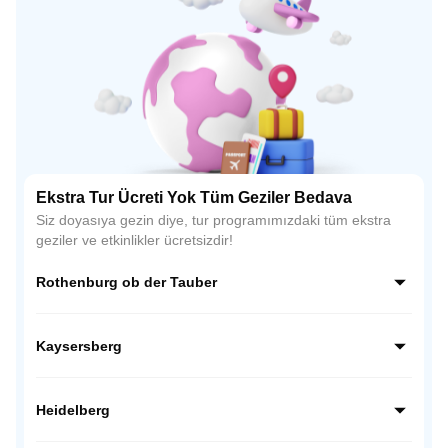
Ekstra Tur Ücreti Yok Tüm Geziler Bedava
Siz doyasıya gezin diye, tur programımızdaki tüm ekstra
geziler ve etkinlikler ücretsizdir!
Rothenburg ob der Tauber
Almanya’nın Romantik Yolu üzerindeki en büyüleyici
kasabası Rothenburg ob der Tauber, Orta Çağ atmosferini
Kaysersberg
günümüze taşıyan surları ve taş evleriyle ünlüdür. Zamanın
durduğu bu kasaba, fotoğraf tutkunları için tam bir açık
Alsace bölgesinin en romantik kasabalarından biri olan
hava müzesidir.
Kaysersberg, taş sokakları, çiçekli evleri ve tarihi
Heidelberg
köprüsüyle adeta bir masal sahnesini andırır. Orta Çağ