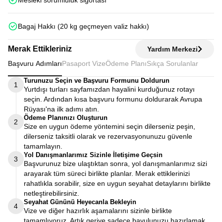
Mesleki sorumluluk sigortası
Bagaj Hakkı (20 kg geçmeyen valiz hakkı)
Merak Ettikleriniz
Yardım Merkezi
Başvuru Adımları
Pasaport Vize
Ödeme Planı
Sıkça Sorulanlar
Turunuzu Seçin ve Başvuru Formunu Doldurun
1
Yurtdışı turları sayfamızdan hayalini kurduğunuz rotayı
seçin. Ardından kısa başvuru formunu doldurarak Avrupa
Rüyası'na ilk adımı atın.
Ödeme Planınızı Oluşturun
2
Size en uygun ödeme yöntemini seçin dilerseniz peşin,
dilerseniz taksitli olarak ve rezervasyonunuzu güvenle
tamamlayın.
Yol Danışmanlarımız Sizinle İletişime Geçsin
3
Başvurunuz bize ulaştıktan sonra, yol danışmanlarımız sizi
arayarak tüm süreci birlikte planlar. Merak ettiklerinizi
rahatlıkla sorabilir, size en uygun seyahat detaylarını birlikte
netleştirebilirsiniz.
Seyahat Gününü Heyecanla Bekleyin
4
Vize ve diğer hazırlık aşamalarını sizinle birlikte
tamamlıyoruz. Artık geriye sadece bavulunuzu hazırlamak