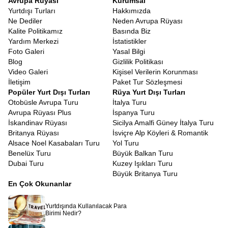
Avrupa Rüyası
Kurumsal
Yurtdışı Turları
Hakkımızda
Ne Dediler
Neden Avrupa Rüyası
Kalite Politikamız
Basında Biz
Yardım Merkezi
İstatistikler
Foto Galeri
Yasal Bilgi
Blog
Gizlilik Politikası
Video Galeri
Kişisel Verilerin Korunması
İletişim
Paket Tur Sözleşmesi
Popüler Yurt Dışı Turları
Rüya Yurt Dışı Turları
Otobüsle Avrupa Turu
İtalya Turu
Avrupa Rüyası Plus
İspanya Turu
İskandinav Rüyası
Sicilya Amalfi Güney İtalya Turu
Britanya Rüyası
İsviçre Alp Köyleri & Romantik
Alsace Noel Kasabaları Turu
Yol Turu
Benelüx Turu
Büyük Balkan Turu
Dubai Turu
Kuzey Işıkları Turu
Büyük Britanya Turu
En Çok Okunanlar
Yurtdışında Kullanılacak Para
Birimi Nedir?