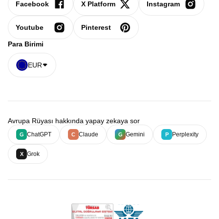
Facebook
X Platform
Instagram
Youtube
Pinterest
Para Birimi
EUR
Avrupa Rüyası hakkında yapay zekaya sor
ChatGPT
Claude
Gemini
Perplexity
G
C
G
P
Grok
X