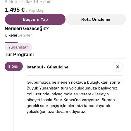
8 Gün 1 Ülke 14 Şehir
1.495 €
/ Kişi Başı
Başvuru Yap
Rota Önizleme
Nereleri Gezeceğiz?
Ülkeler
Şehirler
Yunanistan
Tur Programı
1.Gün
İstanbul - Gümülcine
Grubumuzca belirlenen noktada buluştuktan sonra
Büyük Yunanistan turu yolculuğumuza başlıyoruz.
Yol üzerinde ihtiyaç molaları vererek ilerleyip
nihayet İpsala Sınır Kapısı'na varıyoruz. Burada
gerekli sınır geçiş işlemlerimizi tamamlayarak
yolculuğumuza devam ediyoruz.