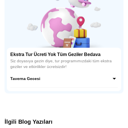
Ekstra Tur Ücreti Yok Tüm Geziler Bedava
Siz doyasıya gezin diye, tur programımızdaki tüm ekstra
geziler ve etkinlikler ücretsizdir!
Taverna Gecesi
Yunan gecesinin neşesi! Plaka'nın canlı tavernalarında sizi,
profesyonel dansçıların sergilediği geleneksel Yunan
dansları (Sirtaki dahil!) ve canlı müzik bekliyor. En özel
anlarınızı, mekanın büyüleyici atmosferi içinde
fotoğraflayarak ölümsüzleştirin. Bu özel gece, size sunulan
yerel içecek ve lezzet ikramlarıyla tamamlanarak, Atina'daki
İlgili Blog Yazıları
tatilinizin en unutulmaz anılarından biri haline gelecek!