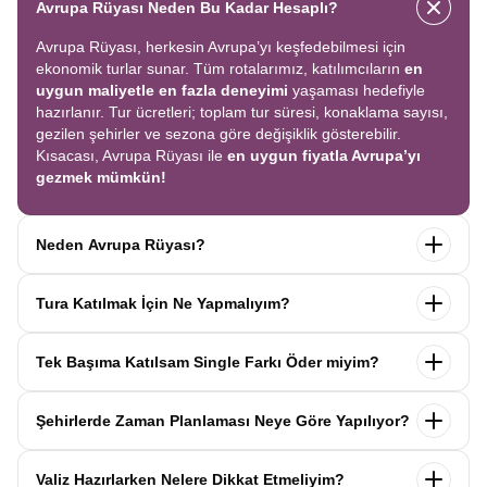
Avrupa Rüyası Neden Bu Kadar Hesaplı?
Avrupa Rüyası, herkesin Avrupa’yı keşfedebilmesi için
ekonomik turlar sunar. Tüm rotalarımız, katılımcıların
en
uygun maliyetle en fazla deneyimi
yaşaması hedefiyle
hazırlanır. Tur ücretleri; toplam tur süresi, konaklama sayısı,
gezilen şehirler ve sezona göre değişiklik gösterebilir.
Kısacası, Avrupa Rüyası ile
en uygun fiyatla Avrupa’yı
gezmek mümkün!
Neden Avrupa Rüyası?
Avrupa Rüyası ile ekonomik bir şekilde
tek seferde birçok
Tura Katılmak İçin Ne Yapmalıyım?
ülkeyi
keşfedin! Ekstra tur ücreti yok, tüm geziler fiyata
dahil.
Profesyonel kokartlı rehberler
,
konforlu oteller
ve
Tur sayfasındaki
“Başvuru Yap”
formunu doldurun ve
benzersiz rotalar
ile Avrupa’yı en keyifli şekilde yaşayın.
Tek Başıma Katılsam Single Farkı Öder miyim?
seyahat sözleşmesini
onaylayın.
İlk taksiti
ödediğinizde
kaydınız tamamlanır ve Avrupa Rüyası’yla yolculuğunuz
Hayır, ödemezsiniz. Avrupa Rüyası’nda tek başına
başlar!
Şehirlerde Zaman Planlaması Neye Göre Yapılıyor?
katıldığınızda
1000 Euro’ya varan single farkı
uygulanmaz.
Sizi, mesleğinize ve yaşınıza uygun bir
Avrupa Rüyası turlarındaki tüm zaman planlamaları,
uzman
katılımcı ile eşleştiririz; böylece
ek ücret ödemeden
Valiz Hazırlarken Nelere Dikkat Etmeliyim?
operasyon birimimiz tarafından önceden test edilip
en