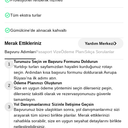
Profesyonel rehberlik hizmeti
Tüm ekstra turlar
Gümülcine'de alınacak kahvaltı
Merak Ettikleriniz
Yardım Merkezi
Başvuru Adımları
Pasaport Vize
Ödeme Planı
Sıkça Sorulanlar
Turunuzu Seçin ve Başvuru Formunu Doldurun
1
Yurtdışı turları sayfamızdan hayalini kurduğunuz rotayı
seçin. Ardından kısa başvuru formunu doldurarak Avrupa
Rüyası'na ilk adımı atın.
Ödeme Planınızı Oluşturun
2
Size en uygun ödeme yöntemini seçin dilerseniz peşin,
dilerseniz taksitli olarak ve rezervasyonunuzu güvenle
tamamlayın.
Yol Danışmanlarımız Sizinle İletişime Geçsin
3
Başvurunuz bize ulaştıktan sonra, yol danışmanlarımız sizi
arayarak tüm süreci birlikte planlar. Merak ettiklerinizi
rahatlıkla sorabilir, size en uygun seyahat detaylarını birlikte
netleştirebilirsiniz.