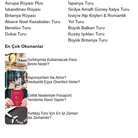
Avrupa Rüyası Plus
İspanya Turu
İskandinav Rüyası
Sicilya Amalfi Güney İtalya Turu
Britanya Rüyası
İsviçre Alp Köyleri & Romantik
Alsace Noel Kasabaları Turu
Yol Turu
Benelüx Turu
Büyük Balkan Turu
Dubai Turu
Kuzey Işıkları Turu
Büyük Britanya Turu
En Çok Okunanlar
Yurtdışında Kullanılacak Para
Birimi Nedir?
Japonya'dan Ne Alınır?
Hediyelik Eşya Önerileri Neler?
Evlilik Nedeniyle Pasaport
Yenileme Nasıl Yapılır?
Yurtdışı Turu İçin En İyi Zaman
Ne Zamandır?