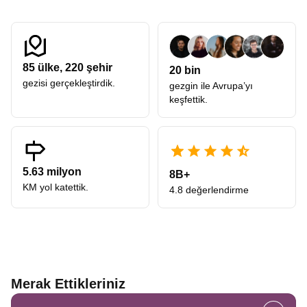
85
ülke,
220
şehir
20 bin
gezisi gerçekleştirdik.
gezgin ile Avrupa’yı
keşfettik.
5.63 milyon
8B+
KM yol katettik.
4.8 değerlendirme
Merak Ettikleriniz