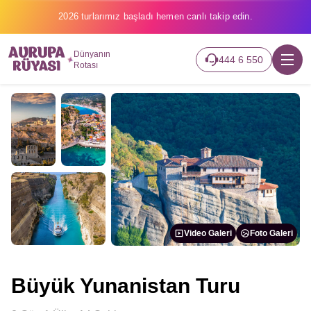
2026 turlarımız başladı hemen canlı takip edin.
Dünyanın
444 6 550
Rotası
Video Galeri
Foto Galeri
Büyük Yunanistan Turu