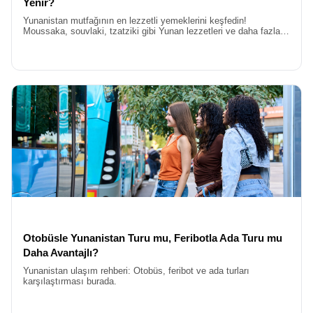
Yenir?
Yunanistan mutfağının en lezzetli yemeklerini keşfedin!
Moussaka, souvlaki, tzatziki gibi Yunan lezzetleri ve daha fazlası
ile Yunanistan’da ne yenir sorusunun cevabını burada
bulacaksınız.
Otobüsle Yunanistan Turu mu, Feribotla Ada Turu mu
Daha Avantajlı?
Yunanistan ulaşım rehberi: Otobüs, feribot ve ada turları
karşılaştırması burada.