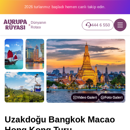
2026 turlarımız başladı hemen canlı takip edin.
Dünyanın
444 6 550
Rotası
Video Galeri
Foto Galeri
Uzakdoğu Bangkok Macao
Hong Kong Turu