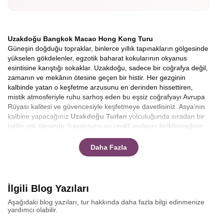
Uzakdoğu Bangkok Macao Hong Kong Turu
Güneşin doğduğu topraklar, binlerce yıllık tapınakların gölgesinde
yükselen gökdelenler, egzotik baharat kokularının okyanus
esintisine karıştığı sokaklar. Uzakdoğu, sadece bir coğrafya değil,
zamanın ve mekânın ötesine geçen bir histir. Her gezginin
kalbinde yatan o keşfetme arzusunu en derinden hissettiren,
mistik atmosferiyle ruhu sarhoş eden bu eşsiz coğrafyayı Avrupa
Rüyası kalitesi ve güvencesiyle keşfetmeye davetlisiniz. Asya’nın
kalbine yapacağınız
Uzakdoğu Turları
yolculuğunda sıradan bir
tatilin çok ötesinde, hayatınızın en renkli anılarını biriktireceğiniz
bir serüven sizi bekliyor.
Asya kıtasının güneyine doğru süzülürken hem kadim
Daha Fazla
geleneklerin sadeliğini hem de fütüristik şehirlerin baş döndürücü
hızını aynı anda yaşamak, ancak
Uzakdoğu Bangkok Macao
Hong Kong Turu
ile mümkündür. Tayland’ın Melekler Şehri
Bangkok’unda Budist huzurunu bulurken, hemen ardından
İlgili Blog Yazıları
Makao’nun ışıltılı dünyasında Portekiz mimarisinin Asya kültürüyle
Aşağıdaki blog yazıları, tur hakkında daha fazla bilgi edinmenize
dansına şahit olacak ve Hong Kong’un gökleri delen siluetinde
yardımcı olabilir.
modernizmin zirvesine çıkacaksınız.
Uzakdoğu Turu paketleri