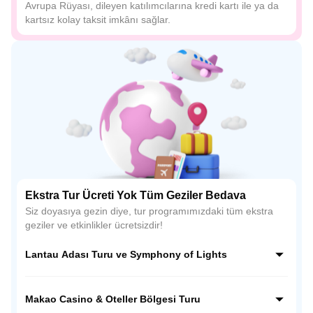
Avrupa Rüyası, dileyen katılımcılarına kredi kartı ile ya da
kartsız kolay taksit imkânı sağlar.
Ekstra Tur Ücreti Yok Tüm Geziler Bedava
Siz doyasıya gezin diye, tur programımızdaki tüm ekstra
geziler ve etkinlikler ücretsizdir!
Lantau Adası Turu ve Symphony of Lights
Lantau Adası'nda Buda heykeli ve manastırı keşfedin.
Ardından, Hong Kong'un muhteşem Symphony of Lights
Makao Casino & Oteller Bölgesi Turu
lazer şovunu tekneyle izleyin. Gündüzün huzuru ile gecenin