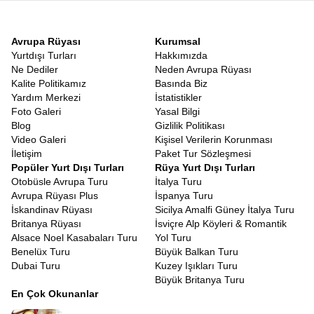
bulmanız konusunda daima size yol gösterir.
Uzakdoğu denince akla gelen bir diğer unsur alışveriştir.
Bangkok’ta ipek kumaşlar, el oyması ahşaplar ve uygun fiyatlı
Avrupa Rüyası
Kurumsal
elektronik eşyalar, Hong Kong’da ise son moda teknolojiler, lüks
Yurtdışı Turları
Hakkımızda
markalar ve kozmetik ürünleri.
Bangkok Makao Hong Kong Tur
Ne Dediler
Neden Avrupa Rüyası
Paketi
, size alışveriş için de yeterli serbest zamanı tanır. İster
Kalite Politikamız
Basında Biz
sevdiklerinize hediyelik eşya alın, ister kendiniz için bir teknoloji
Yardım Merkezi
İstatistikler
alışverişi yapın; burası her bütçeye hitap eden bir pazar yeridir.
Foto Galeri
Yasal Bilgi
Dünya sandığımızdan çok daha büyük, ama bir o kadar da
Blog
Gizlilik Politikası
ulaşılabilir. Tayland’ın gülen yüzlü insanları, Makao’nun tarihi
Video Galeri
Kişisel Verilerin Korunması
sokakları ve Hong Kong’un bitmeyen enerjisi, sizi bekleyen
İletişim
Paket Tur Sözleşmesi
hikayenin sadece bir parçasıdır. Farklı inançların, farklı lezzetlerin
Popüler Yurt Dışı Turları
Rüya Yurt Dışı Turları
ve farklı yaşamların, insanın ufkunu nasıl açtığını görmek için
Otobüsle Avrupa Turu
İtalya Turu
yola çıkmak gerekir.
Avrupa Rüyası Plus
İspanya Turu
Bu yolculukta hiçbir detayı düşünmenize gerek yok. Uçak
İskandinav Rüyası
Sicilya Amalfi Güney İtalya Turu
biletinizden otel rezervasyonunuza, şehir içi transferlerinizden en
Britanya Rüyası
İsviçre Alp Köyleri & Romantik
özel müze girişlerine kadar her şey
Avrupa Rüyası
Alsace Noel Kasabaları Turu
Yol Turu
profesyonelliği ile halledilir.
Uzakdoğu Tur Fırsatları
Benelüx Turu
Büyük Balkan Turu
avantajından faydalanmalısınız.
Erken rezervasyon
ve
Dubai Turu
Kuzey Işıkları Turu
indirimlerden faydalandığınızda size sadece anın tadını çıkarmak,
Büyük Britanya Turu
yeni dostluklar kurmak ve albümlerinizi eşsiz fotoğraflarla
En Çok Okunanlar
doldurmak kalır. Ekstra ücret sürprizleri olmadan, vize