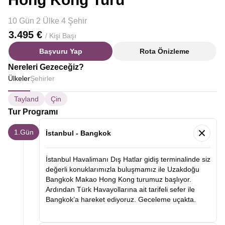
10 Gün 2 Ülke 4 Şehir
3.495 €
/ Kişi Başı
Başvuru Yap
Rota Önizleme
Nereleri Gezeceğiz?
Ülkeler
Şehirler
Tayland
Çin
Tur Programı
1.Gün
İstanbul - Bangkok
İstanbul Havalimanı Dış Hatlar gidiş terminalinde siz
değerli konuklarımızla buluşmamız ile Uzakdoğu
Bangkok Makao Hong Kong turumuz başlıyor.
Ardından Türk Havayollarına ait tarifeli sefer ile
Bangkok’a hareket ediyoruz. Geceleme uçakta.