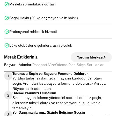
Mesleki sorumluluk sigortası
Bagaj Hakkı (20 kg geçmeyen valiz hakkı)
Profesyonel rehberlik hizmeti
Lüks otobüslerle şehirlerarası yolculuk
Merak Ettikleriniz
Yardım Merkezi
Başvuru Adımları
Pasaport Vize
Ödeme Planı
Sıkça Sorulanlar
Turunuzu Seçin ve Başvuru Formunu Doldurun
1
Yurtdışı turları sayfamızdan hayalini kurduğunuz rotayı
seçin. Ardından kısa başvuru formunu doldurarak Avrupa
Rüyası'na ilk adımı atın.
Ödeme Planınızı Oluşturun
2
Size en uygun ödeme yöntemini seçin dilerseniz peşin,
dilerseniz taksitli olarak ve rezervasyonunuzu güvenle
tamamlayın.
Yol Danışmanlarımız Sizinle İletişime Geçsin
3