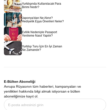
kuyruklarında beklemeden, güvenli ve konforlu bir şekilde
Yurtdışında Kullanılacak Para
Uzakdoğu’nun gizemli kapılarını aralamak için şimdi tam
Birimi Nedir?
zamanıdır.
Japonya'dan Ne Alınır?
Hediyelik Eşya Önerileri Neler?
Evlilik Nedeniyle Pasaport
Yenileme Nasıl Yapılır?
Yurtdışı Turu İçin En İyi Zaman
Ne Zamandır?
E-Bülten Aboneliği
Avrupa Rüyasının tüm haberleri, kampanyaları ve
yenilikleri hakkında bilgi almak istiyorsan e bülten
aboneliğimize kayıt ol.