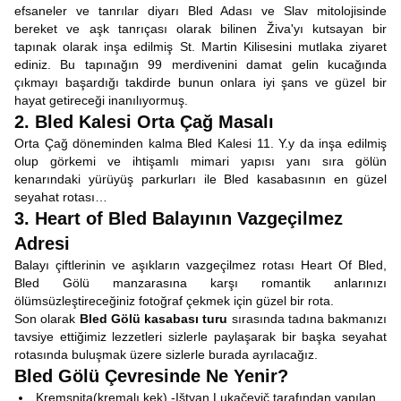
efsaneler ve tanrılar diyarı Bled Adası ve Slav mitolojisinde
bereket ve aşk tanrıçası olarak bilinen Živa'yı kutsayan bir
tapınak olarak inşa edilmiş St. Martin Kilisesini mutlaka ziyaret
ediniz. Bu tapınağın 99 merdivenini damat gelin kucağında
çıkmayı başardığı takdirde bunun onlara iyi şans ve güzel bir
hayat getireceği inanılıyormuş.
2. Bled Kalesi Orta Çağ Masalı
Orta Çağ döneminden kalma Bled Kalesi 11. Y.y da inşa edilmiş
olup görkemi ve ihtişamlı mimari yapısı yanı sıra gölün
kenarındaki yürüyüş parkurları ile Bled kasabasının en güzel
seyahat rotası…
3. Heart of Bled Balayının Vazgeçilmez
Adresi
Balayı çiftlerinin ve aşıkların vazgeçilmez rotası Heart Of Bled,
Bled Gölü manzarasına karşı romantik anlarınızı
ölümsüzleştireceğiniz fotoğraf çekmek için güzel bir rota.
Son olarak
Bled Gölü kasabası turu
sırasında tadına bakmanızı
tavsiye ettiğimiz lezzetleri sizlerle paylaşarak bir başka seyahat
rotasında buluşmak üzere sizlerle burada ayrılacağız.
Bled Gölü Çevresinde Ne Yenir?
Kremsnita(kremalı kek) -Ištvan Lukačevič tarafından yapılan