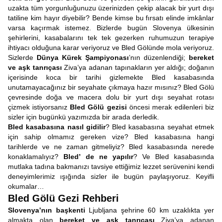
uzakta tüm yorgunluğunuzu üzerinizden çekip alacak bir yurt dışı
tatiline kim hayır diyebilir? Bende kimse bu fırsatı elinde imkânlar
varsa kaçırmak istemez. Bizlerde bugün Slovenya ülkesinin
şehirlerini, kasabalarını tek tek gezerken ruhumuzun terapiye
ihtiyacı olduğuna karar veriyoruz ve Bled Gölünde mola veriyoruz.
Sizlerde
Dünya Kürek Şampiyonası
’nın düzenlendiği;
bereket
ve aşk tanrıçası
Ziva’ya adanan tapınakların yer aldığı; doğanın
içerisinde koca bir tarihi gizlemekte Bled kasabasında
unutamayacağınız bir seyahate çıkmaya hazır mısınız? Bled Gölü
çevresinde doğa ve macera dolu bir yurt dışı seyahat rotası
çizmek istiyorsanız
Bled Gölü gezisi
öncesi merak edilenleri biz
sizler için bugünkü yazımızda bir arada derledik.
Bled kasabasına
nasıl gidilir
? Bled kasabasına seyahat etmek
için sahip olmamız gereken vize? Bled kasabasına hangi
tarihlerde ve ne zaman gitmeliyiz? Bled kasabasında nerede
konaklamalıyız?
Bled’
de
ne yapılır
? Ve Bled kasabasında
mutlaka tadına bakmanızı tavsiye ettiğimiz lezzet serüvenini kendi
deneyimlerimiz ışığında sizler ile bugün paylaşıyoruz. Keyifli
okumalar…
Bled Gölü Gezi Rehberi
Slovenya’nın başkenti
Ljubljana şehrine 60 km uzaklıkta yer
almakta olan
bereket ve aşk tanrıçası
Ziva’ya adanan