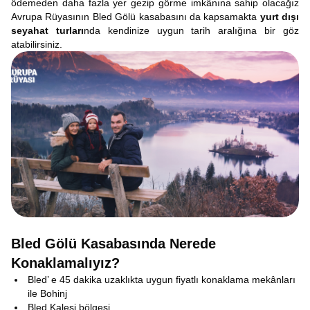
ödemeden daha fazla yer gezip görme imkânına sahip olacağız
Avrupa Rüyasının Bled Gölü kasabasını da kapsamakta
yurt dışı
seyahat turları
nda kendinize uygun tarih aralığına bir göz
atabilirsiniz.
Bled Gölü Kasabasında Nerede
Konaklamalıyız?
Bled’ e 45 dakika uzaklıkta uygun fiyatlı konaklama mekânları
ile Bohinj
Bled Kalesi bölgesi