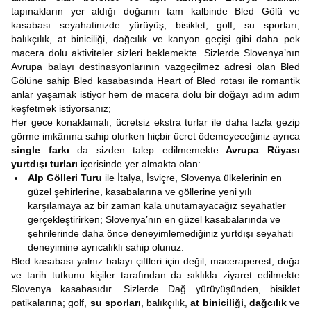
tapınakların yer aldığı doğanın tam kalbinde Bled Gölü ve
kasabası seyahatinizde yürüyüş, bisiklet, golf, su sporları,
balıkçılık, at biniciliği, dağcılık ve kanyon geçişi gibi daha pek
macera dolu aktiviteler sizleri beklemekte. Sizlerde Slovenya’nın
Avrupa balayı destinasyonlarının vazgeçilmez adresi olan Bled
Gölüne sahip Bled kasabasında Heart of Bled rotası ile romantik
anlar yaşamak istiyor hem de macera dolu bir doğayı adım adım
keşfetmek istiyorsanız;
Her gece konaklamalı, ücretsiz ekstra turlar ile daha fazla gezip
görme imkânına sahip olurken hiçbir ücret ödemeyeceğiniz ayrıca
single farkı
da sizden talep edilmemekte
Avrupa Rüyası
yurtdışı turları
içerisinde yer almakta olan:
Alp Gölleri Turu
ile İtalya, İsviçre, Slovenya ülkelerinin en
güzel şehirlerine, kasabalarına ve göllerine yeni yılı
karşılamaya az bir zaman kala unutamayacağız seyahatler
gerçekleştirirken; Slovenya’nın en güzel kasabalarında ve
şehrilerinde daha önce deneyimlemediğiniz yurtdışı seyahati
deneyimine ayrıcalıklı sahip olunuz.
Bled kasabası yalnız balayı çiftleri için değil; maceraperest; doğa
ve tarih tutkunu kişiler tarafından da sıklıkla ziyaret edilmekte
Slovenya kasabasıdır. Sizlerde Dağ yürüyüşünden, bisiklet
patikalarına; golf,
su sporları
, balıkçılık,
at biniciliği
,
dağcılık
ve