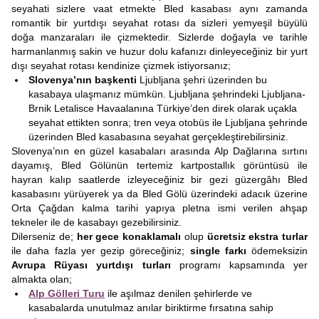
seyahati sizlere vaat etmekte Bled kasabası aynı zamanda
romantik bir yurtdışı seyahat rotası da sizleri yemyeşil büyülü
doğa manzaraları ile çizmektedir. Sizlerde doğayla ve tarihle
harmanlanmış sakin ve huzur dolu kafanızı dinleyeceğiniz bir yurt
dışı seyahat rotası kendinize çizmek istiyorsanız;
Slovenya’nın başkenti
Ljubljana şehri üzerinden bu
kasabaya ulaşmanız mümkün. Ljubljana şehrindeki Ljubljana-
Brnik Letalisce Havaalanına Türkiye’den direk olarak uçakla
seyahat ettikten sonra; tren veya otobüs ile Ljubljana şehrinde
üzerinden Bled kasabasına seyahat gerçekleştirebilirsiniz.
Slovenya’nın en güzel kasabaları arasında Alp Dağlarına sırtını
dayamış, Bled Gölünün tertemiz kartpostallık görüntüsü ile
hayran kalıp saatlerde izleyeceğiniz bir gezi güzergâhı Bled
kasabasını yürüyerek ya da Bled Gölü üzerindeki adacık üzerine
Orta Çağdan kalma tarihi yapıya pletna ismi verilen ahşap
tekneler ile de kasabayı gezebilirsiniz.
Dilerseniz de;
her gece konaklamalı
olup
ücretsiz ekstra turlar
ile daha fazla yer gezip göreceğiniz;
single farkı
ödemeksizin
Avrupa Rüyası yurtdışı turları
programı kapsamında yer
almakta olan;
Alp Gölleri Turu
ile aşılmaz denilen şehirlerde ve
kasabalarda unutulmaz anılar biriktirme fırsatına sahip