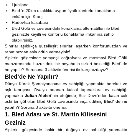
Ljubljana
Bled ’e 20km uzaklıkta uygun fiyatlı konforlu konaklama
imkânı için Kranj
Radovlica kasabası
Bled Gölü ve çevresindeki konaklama alternatifleri ile Bled
gezinizde keyifli ve konforlu konaklama imkânına sahip
olabilirsiniz.
Sınırlar aşıldıkça güzelleşir; sınırları aşarken konforunuzdan ve
rahatınızdan asla ödün vermeyiniz!
Alplerin gölgesinde yemyeşil coğrafyası ve masmavi Bled Gölü
manzarasında huzur dolu bir seyahatin sizleri beklediği Bled’ de
ne yapılır? Sorusuna 3 aktivite önerisi ile karşınızdayız?
Bled’de Ne Yapılır?
Dünya Kürek Şampiyonasına ev sahipliği yapmakta bereket ve
aşk tanrıçası Ziva’ya adanan kutsal tapınaklara ev sahipliği
yapmakta
Julian Alpleri’
nin eteğinde; Buz Devri’nden kalan çok
eski bir göl olan Bled Gölü çevresinde inşa edilmiş
Bled’ de ne
yapılır?
Soruna 3 aktivite önerisi:
1. Bled Adası ve St. Martin Kilisesini
Geziniz
Alplerin gölgesinde bakir bir doğaya ev sahipliği yapmakta