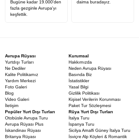
Bugüne kadar 19.000'den
daima buradayız.
fazla gezginle Avrupa'yı
keşfettik.
Avrupa Rüyası
Kurumsal
Yurtdışı Turları
Hakkımızda
Ne Dediler
Neden Avrupa Rüyası
Kalite Politikamız
Basında Biz
Yardım Merkezi
İstatistikler
Foto Galeri
Yasal Bilgi
Blog
Gizlilik Politikası
Video Galeri
Kişisel Verilerin Korunması
İletişim
Paket Tur Sözleşmesi
Popüler Yurt Dışı Turları
Rüya Yurt Dışı Turları
Otobüsle Avrupa Turu
İtalya Turu
Avrupa Rüyası Plus
İspanya Turu
İskandinav Rüyası
Sicilya Amalfi Güney İtalya Turu
Britanya Rüyası
İsviçre Alp Köyleri & Romantik