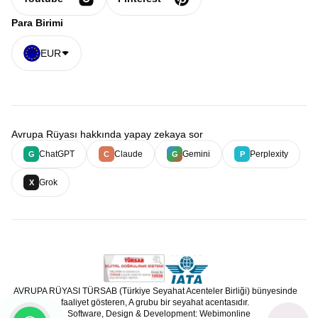
Para Birimi
EUR
Avrupa Rüyası hakkında yapay zekaya sor
ChatGPT
Claude
Gemini
Perplexity
G
C
G
P
Grok
X
AVRUPA RÜYASI TÜRSAB (Türkiye Seyahat Acenteler Birliği) bünyesinde
faaliyet gösteren, A grubu bir seyahat acentasıdır.
Software, Design & Development: Webimonline