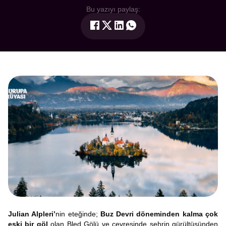
Bu yazıyı paylaş:
Julian Alpleri’
nin eteğinde;
Buz Devri döneminden kalma çok
eski bir göl
olan Bled Gölü ve çevresinde şehrin gürültüsünden