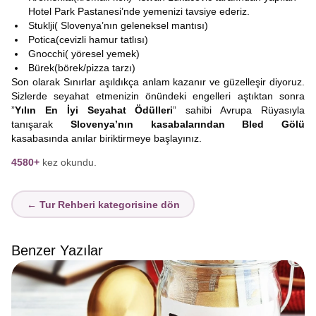
Hotel Park Pastanesi’nde yemenizi tavsiye ederiz.
Stuklji( Slovenya’nın geleneksel mantısı)
Potica(cevizli hamur tatlısı)
Gnocchi( yöresel yemek)
Bürek(börek/pizza tarzı)
Son olarak Sınırlar aşıldıkça anlam kazanır ve güzelleşir diyoruz.
Sizlerde seyahat etmenizin önündeki engelleri aştıktan sonra
”
Yılın En İyi Seyahat Ödülleri
” sahibi Avrupa Rüyasıyla
tanışarak
Slovenya’nın kasabalarından Bled Gölü
kasabasında anılar biriktirmeye başlayınız.
4580+
kez okundu.
← Tur Rehberi kategorisine dön
Benzer Yazılar