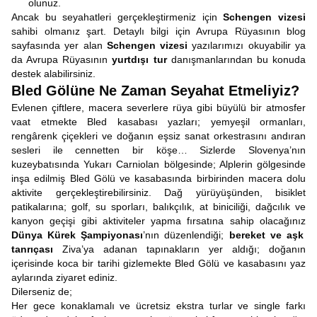
olunuz.
Ancak bu seyahatleri gerçekleştirmeniz için
Schengen vizesi
sahibi olmanız şart. Detaylı bilgi için Avrupa Rüyasının blog
sayfasında yer alan
Schengen vizesi
yazılarımızı okuyabilir ya
da Avrupa Rüyasının
yurtdışı tur
danışmanlarından bu konuda
destek alabilirsiniz.
Bled Gölüne Ne Zaman Seyahat Etmeliyiz?
Evlenen çiftlere, macera severlere rüya gibi büyülü bir atmosfer
vaat etmekte Bled kasabası yazları; yemyeşil ormanları,
rengârenk çiçekleri ve doğanın eşsiz sanat orkestrasını andıran
sesleri ile cennetten bir köşe… Sizlerde Slovenya’nın
kuzeybatısında Yukarı Carniolan bölgesinde; Alplerin gölgesinde
inşa edilmiş Bled Gölü ve kasabasında birbirinden macera dolu
aktivite gerçekleştirebilirsiniz. Dağ yürüyüşünden, bisiklet
patikalarına; golf, su sporları, balıkçılık, at biniciliği, dağcılık ve
kanyon geçişi gibi aktiviteler yapma fırsatına sahip olacağınız
Dünya Kürek Şampiyonası
’nın düzenlendiği;
bereket ve aşk
tanrıçası
Ziva’ya adanan tapınakların yer aldığı; doğanın
içerisinde koca bir tarihi gizlemekte Bled Gölü ve kasabasını yaz
aylarında ziyaret ediniz.
Dilerseniz de;
Her gece konaklamalı ve ücretsiz ekstra turlar ve single farkı