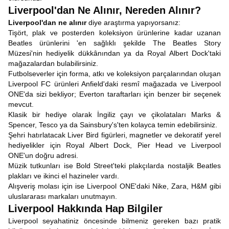
Liverpool'dan Ne Alınır, Nereden Alınır?
Liverpool'dan ne alınır
diye araştırma yapıyorsanız:
Tişört, plak ve posterden koleksiyon ürünlerine kadar uzanan
Beatles ürünlerini 'en sağlıklı şekilde The Beatles Story
Müzesi'nin hediyelik dükkânından ya da Royal Albert Dock'taki
mağazalardan bulabilirsiniz.
Futbolseverler için forma, atkı ve koleksiyon parçalarından oluşan
Liverpool FC ürünleri Anfield'daki resmî mağazada ve Liverpool
ONE'da sizi bekliyor; Everton taraftarları için benzer bir seçenek
mevcut.
Klasik bir hediye olarak İngiliz çayı ve çikolataları Marks &
Spencer, Tesco ya da Sainsbury's'ten kolayca temin edebilirsiniz.
Şehri hatırlatacak Liver Bird figürleri, magnetler ve dekoratif yerel
hediyelikler için Royal Albert Dock, Pier Head ve Liverpool
ONE'un doğru adresi.
Müzik tutkunları ise Bold Street'teki plakçılarda nostaljik Beatles
plakları ve ikinci el hazineler vardı.
Alışveriş molası için ise Liverpool ONE'daki Nike, Zara, H&M gibi
uluslararası markaları unutmayın.
Liverpool Hakkında Hap Bilgiler
Liverpool seyahatiniz öncesinde bilmeniz gereken bazı pratik