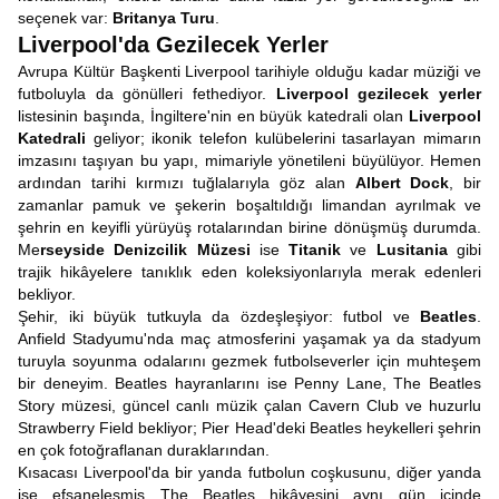
seçenek var:
Britanya Turu
.
Liverpool'da Gezilecek Yerler
Avrupa Kültür Başkenti Liverpool tarihiyle olduğu kadar müziği ve
futboluyla da gönülleri fethediyor.
Liverpool gezilecek yerler
listesinin başında, İngiltere'nin en büyük katedrali olan
Liverpool
Katedrali
geliyor; ikonik telefon kulübelerini tasarlayan mimarın
imzasını taşıyan bu yapı, mimariyle yönetileni büyülüyor. Hemen
ardından tarihi kırmızı tuğlalarıyla göz alan
Albert Dock
, bir
zamanlar pamuk ve şekerin boşaltıldığı limandan ayrılmak ve
şehrin en keyifli yürüyüş rotalarından birine dönüşmüş durumda.
Me
rseyside Denizcilik Müzesi
ise
Titanik
ve
Lusitania
gibi
trajik hikâyelere tanıklık eden koleksiyonlarıyla merak edenleri
bekliyor.
Şehir, iki büyük tutkuyla da özdeşleşiyor: futbol ve
Beatles
.
Anfield Stadyumu'nda maç atmosferini yaşamak ya da stadyum
turuyla soyunma odalarını gezmek futbolseverler için muhteşem
bir deneyim. Beatles hayranlarını ise Penny Lane, The Beatles
Story müzesi, güncel canlı müzik çalan Cavern Club ve huzurlu
Strawberry Field bekliyor; Pier Head'deki Beatles heykelleri şehrin
en çok fotoğraflanan duraklarından.
Kısacası Liverpool'da bir yanda futbolun coşkusunu, diğer yanda
ise efsaneleşmiş The Beatles hikâyesini aynı gün içinde