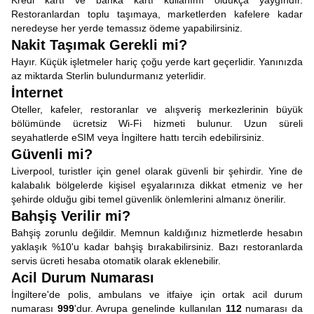
Kredi kartı ve banka kartı kullanımı oldukça yaygındır.
Restoranlardan toplu taşımaya, marketlerden kafelere kadar
neredeyse her yerde temassız ödeme yapabilirsiniz.
Nakit Taşımak Gerekli mi?
Hayır. Küçük işletmeler hariç çoğu yerde kart geçerlidir. Yanınızda
az miktarda Sterlin bulundurmanız yeterlidir.
İnternet
Oteller, kafeler, restoranlar ve alışveriş merkezlerinin büyük
bölümünde ücretsiz Wi-Fi hizmeti bulunur. Uzun süreli
seyahatlerde eSIM veya İngiltere hattı tercih edebilirsiniz.
Güvenli mi?
Liverpool, turistler için genel olarak güvenli bir şehirdir. Yine de
kalabalık bölgelerde kişisel eşyalarınıza dikkat etmeniz ve her
şehirde olduğu gibi temel güvenlik önlemlerini almanız önerilir.
Bahşiş Verilir mi?
Bahşiş zorunlu değildir. Memnun kaldığınız hizmetlerde hesabın
yaklaşık %10'u kadar bahşiş bırakabilirsiniz. Bazı restoranlarda
servis ücreti hesaba otomatik olarak eklenebilir.
Acil Durum Numarası
İngiltere'de polis, ambulans ve itfaiye için ortak acil durum
numarası
999
'dur. Avrupa genelinde kullanılan
112
numarası da