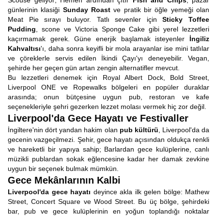
Scouse geliyor; Hemen ardından çıtır
Fish and Chips
, pazar
günlerinin klasiği
Sunday Roast
ve pratik bir öğle yemeği olan
Meat Pie sırayı buluyor. Tatlı sevenler için
Sticky Toffee
Pudding
, scone ve Victoria Sponge Cake gibi yerel lezzetleri
kaçırmamak gerek. Güne enerjik başlamak isteyenler
İngiliz
Kahvaltısı
'ı, daha sonra keyifli bir mola arayanlar ise mini tatlılar
ve çöreklerle servis edilen İkindi Çayı'yı deneyebilir. Vegan,
şehirde her geçen gün artan zengin alternatifler mevcut.
Bu lezzetleri denemek için Royal Albert Dock, Bold Street,
Liverpool ONE ve Ropewalks bölgeleri en popüler duraklar
arasında; onun bütçesine uygun pub, restoran ve kafe
seçenekleriyle şehri gezerken lezzet molası vermek hiç zor değil.
Liverpool'da Gece Hayatı ve Festivaller
İngiltere'nin dört yandan hakim olan
pub kültürü
, Liverpool'da da
gecenin vazgeçilmezi. Şehir, gece hayatı açısından oldukça renkli
ve hareketli bir yapıya sahip; Barlardan gece kulüplerine, canlı
müzikli publardan sokak eğlencesine kadar her damak zevkine
uygun bir seçenek bulmak mümkün.
Gece Mekânlarının Kalbi
Liverpool'da gece hayatı
deyince akla ilk gelen bölge: Mathew
Street, Concert Square ve Wood Street. Bu üç bölge, şehirdeki
bar, pub ve gece kulüplerinin en yoğun toplandığı noktalar