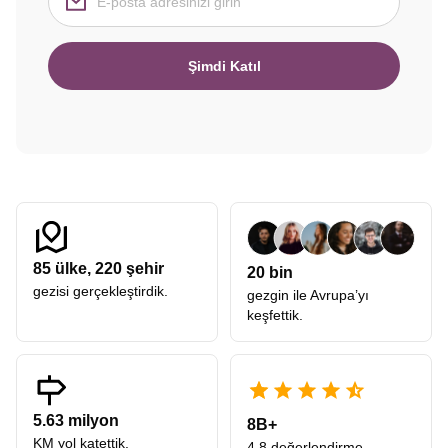
Şimdi Katıl
85
ülke,
220
şehir
20 bin
gezisi gerçekleştirdik.
gezgin ile Avrupa’yı
keşfettik.
5.63 milyon
8B+
KM yol katettik.
4.8 değerlendirme