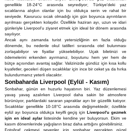
genellikle 18-24°C arasında seyrediyor; Türkiye'deki yaz
sıcaklarına alışkın olanlar için bu oldukça serin ve rahat bir
seviyede. Kavurucu sıcak olmadığı için gün boyunca ayrıntıların
ayrılması gerçekten kolaydır. Özellikle haziran ayı, uzun ve idari
günleriyle Liverpool'u ziyaret etmek için ideal bir dönem arasında
sayılıyor.
Ancak aynı zamanda turist yetersizliğinin en fazla olduğu
dönemde, bu nedenle okul tatilleri sırasında otel bulunması
zorlaşabiliyor ve fiyatlar yükselebiliyor. Uçak biletinizi ve
ödemelerini erkenden ayırmanız, boyutunu hem yer hem de
bütçe açısından avantaj sağlar. Valizinizde gündüz için kısa kollu
kıyafetler, geceleri düşen sıcaklıklar için ince bir ceket ya da hırka
bulundurmanız yeterli olacaktır.
Sonbaharda Liverpool (Eylül - Kasım)
Sonbahar, günün en huzurlu hayatının biri. Yaz düzenlemesi
yavaş yavaş azalırken Liverpool daha sakin bir atmosfere
bürünüyor, parklardaki sararan yapraklar ayrı bir güzellik katıyor.
Sıcaklıklar genellikle 10-18°C arasında değişmektedir; özellikle
eylül ayı boyunca oldukça keyifli geçiş için
Liverpool'u gezmek
için en ideal aylar
listesinde kendine yer buluyorsun. Ekim ve
kasım dönemlerinde yağışların biraz daha arttığını görebilirsiniz.
Fotoğraf çekmeyi sevenler için sonbahar gerçekten güzel