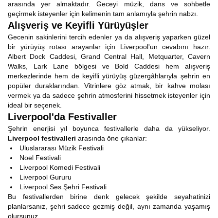
arasında yer almaktadır. Geceyi müzik, dans ve sohbetle
geçirmek isteyenler için kelimenin tam anlamıyla şehrin nabzı.
Alışveriş ve Keyifli Yürüyüşler
Gecenin sakinlerini tercih edenler ya da alışveriş yaparken güzel
bir yürüyüş rotası arayanlar için Liverpool'un cevabını hazır.
Albert Dock Caddesi, Grand Central Hall, Metquarter, Cavern
Walks, Lark Lane bölgesi ve Bold Caddesi hem alışveriş
merkezlerinde hem de keyifli yürüyüş güzergâhlarıyla şehrin en
popüler duraklarından. Vitrinlere göz atmak, bir kahve molası
vermek ya da sadece şehrin atmosferini hissetmek isteyenler için
ideal bir seçenek.
Liverpool'da Festivaller
Şehrin enerjisi yıl boyunca festivallerle daha da yükseliyor.
Liverpool festivalleri
arasında öne çıkanlar:
Uluslararası Müzik Festivali
Noel Festivali
Liverpool Komedi Festivali
Liverpool Gururu
Liverpool Ses Şehri Festivali
Bu festivallerden birine denk gelecek şekilde seyahatinizi
planlarsanız, şehri sadece gezmiş değil, aynı zamanda yaşamış
olursunuz.