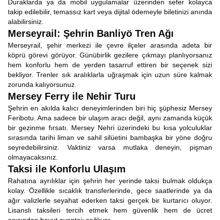
Duraklarda ya da mobil uygulamalar üzerinden sefer kolayca
takip edilebilir, temassız kart veya dijital ödemeyle biletinizi anında
alabilirsiniz.
Merseyrail: Şehrin Banliyö Tren Ağı
Merseyrail, şehir merkezi ile çevre ilçeler arasında adeta bir
köprü görevi görüyor. Günübirlik gezilere çıkmayı planlıyorsanız
hem konforlu hem de yerden tasarruf ettiren bir seçenek sizi
bekliyor. Trenler sık ​​aralıklarla uğraşmak için uzun süre kalmak
zorunda kalıyorsunuz.
Mersey Ferry ile Nehir Turu
Şehrin en akılda kalıcı deneyimlerinden biri hiç şüphesiz Mersey
Feribotu. Ama sadece bir ulaşım aracı değil, aynı zamanda küçük
bir gezinme fırsatı. Mersey Nehri üzerindeki bu kısa yolculuklar
sırasında tarihi liman ve sahil silüetini bambaşka bir yöne doğru
seyredebilirsiniz. Vaktiniz varsa mutlaka deneyin, pişman
olmayacaksınız.
Taksi ile Konforlu Ulaşım
Rahatına ayrılıklar için şehrin her yerinde taksi bulmak oldukça
kolay. Özellikle sıcaklık transferlerinde, gece saatlerinde ya da
ağır valizlerle seyahat ederken taksi gerçek bir kurtarıcı oluyor.
Lisanslı taksileri tercih etmek hem güvenlik hem de ücret