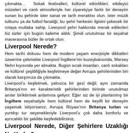
çıkmakta… Sokak festivalleri, kültürel etkinlikleri, etkileyici
müzeleri ve canlı atmosferiyle her ziyaretçiye farklı bir deneyim
sunan bu şehirde ister sanat ve tarih meraklısı olun, ister müzik
tutkunu ya da futbol fanatiği; bu şehir herkesin ilgisini çekecek bir
rotaya mutlaka sahip. Liverpool şehri hakkında merak edilenleri
biz sizler için bugün kaleme aldık. Şimdi unutulmaz bir seyahat
macerasına bizler ile ortak olun.
Liverpool Nerede?
Hem tarihi dokusu hem de modern yaşam enerjisiyle dikkatleri
üzwerine çekmekte Liverpool İngiltere’nin kuzeybatısında, Mersey
Nehri kıyısında yer almakta. Bugün sıcak insanları, canlı sokakları
ve kültürel çeşitliliğiyle keşfetmeye değer Avrupa şehirlerinden biri
olarak karşımıza da çıkmakta.
Liverpool’u keşfetmek, yalnızca bir gezi değil; aynı zamanda
Britanya’nın en karakteristik şehirlerinden birinde unutulmaz
anılar biriktirmek anlamına geliyor. Eğer siz de iyi planlanmış bir
İngiltere
seyahatiyle hem kültürel hem de keyifli bir deneyim
yaşamak istiyorsanız, Avrupa Rüyası’nın
Britanya turları
ve
yurtdışı tur seçenekleriyle Liverpool’u çok daha konforlu ve
ayrıcalıklı bir şekilde keşfedebilirsiniz.
Liverpool Nerede, Diğer Şehirlere Uzaklığı