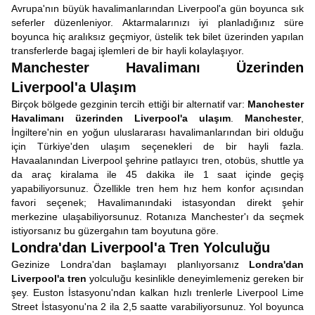
Avrupa'nın büyük havalimanlarından Liverpool'a gün boyunca sık
seferler düzenleniyor. Aktarmalarınızı iyi planladığınız süre
boyunca hiç aralıksız geçmiyor, üstelik tek bilet üzerinden yapılan
transferlerde bagaj işlemleri de bir hayli kolaylaşıyor.
Manchester Havalimanı Üzerinden
Liverpool'a Ulaşım
Birçok bölgede gezginin tercih ettiği bir alternatif var:
Manchester
Havalimanı üzerinden Liverpool'a ulaşım
.
Manchester
,
İngiltere'nin en yoğun uluslararası havalimanlarından biri olduğu
için Türkiye'den ulaşım seçenekleri de bir hayli fazla.
Havaalanından Liverpool şehrine patlayıcı tren, otobüs, shuttle ya
da araç kiralama ile 45 dakika ile 1 saat içinde geçiş
yapabiliyorsunuz. Özellikle tren hem hız hem konfor açısından
favori seçenek; Havalimanındaki istasyondan direkt şehir
merkezine ulaşabiliyorsunuz. Rotanıza Manchester'ı da seçmek
istiyorsanız bu güzergahın tam boyutuna göre.
Londra'dan Liverpool'a Tren Yolculuğu
Gezinize Londra'dan başlamayı planlıyorsanız
Londra'dan
Liverpool'a tren
yolculuğu kesinlikle deneyimlemeniz gereken bir
şey. Euston İstasyonu'ndan kalkan hızlı trenlerle Liverpool Lime
Street İstasyonu'na 2 ila 2,5 saatte varabiliyorsunuz. Yol boyunca