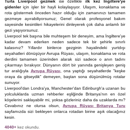
Turla Liverpool gezmek
ise özellikle
ilk kez İngiltere'ye
gidenler
için işler bir hayli kolaylaşıyor. Ulaşım, konaklama ve
rota göstermek önceden hazır olduğu için zamanınızı tamamen
gezmeye ayırabiliyorsunuz; Genel olarak profesyonel bakım
sayesinde kesintileri hikayelerini dinleyerek çok daha anlamlı bir
gezi yaşıyorsunuz.
Liverpool tek başına bile muhteşem bir deneyim, ama İngiltere'ye
kadar devam ederken neden sadece tek bir şehirle sınırlı
kalasınız? Yıllardır binlerce gezginin hayalindeki yurtdışı
seyahatleri dönüşüyor Avrupa Rüyası, ulaşım, konaklama ve rota
derdini tamamen üzerinden alarak sizi sadece o anın tadını
çıkarmayı bırakıyor. Dünyanın dört bir yanında genişleyen geniş
tur aralığıyla
Avrupa Rüyası
, ona yaptığı seyahatlerde "keşke
oraya da gitseydik" demeyen, baştan sona düşünülmüş rotalar
sunuyor.
Liverpool'dan Londra'ya, Manchester'dan Edinburgh'a uzanan bu
yolculuklarda uzman rehberler eşliğinde Britanya'nın en özel
köşelerini saklayabilir mi, yoksa gözleriniz daha da uzaklarda mı?
Cevabınız ne olursa olsun,
Avrupa Rüyası Britanya Turu
sayfamızda sizi bekleyen onlarca rotadan birine aşık olacağınız
kesin.
4040+
kez okundu.