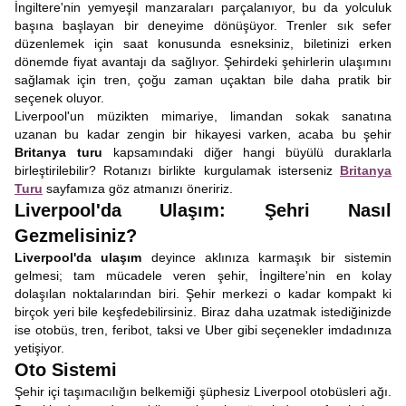
İngiltere'nin yemyeşil manzaraları parçalanıyor, bu da yolculuk
başına başlayan bir deneyime dönüşüyor. Trenler sık ​​sefer
düzenlemek için saat konusunda esneksiniz, biletinizi erken
dönemde fiyat avantajı da sağlıyor. Şehirdeki şehirlerin ulaşımını
sağlamak için tren, çoğu zaman uçaktan bile daha pratik bir
seçenek oluyor.
Liverpool'un müzikten mimariye, limandan sokak sanatına
uzanan bu kadar zengin bir hikayesi varken, acaba bu şehir
Britanya turu
kapsamındaki diğer hangi büyülü duraklarla
birleştirilebilir? Rotanızı birlikte kurgulamak isterseniz
Britanya
Turu
sayfamıza göz atmanızı öneririz.
Liverpool'da Ulaşım: Şehri Nasıl
Gezmelisiniz?
Liverpool'da ulaşım
deyince aklınıza karmaşık bir sistemin
gelmesi; tam mücadele veren şehir, İngiltere'nin en kolay
dolaşılan noktalarından biri. Şehir merkezi o kadar kompakt ki
birçok yeri bile keşfedebilirsiniz. Biraz daha uzatmak istediğinizde
ise otobüs, tren, feribot, taksi ve Uber gibi seçenekler imdadınıza
yetişiyor.
Oto Sistemi
Şehir içi taşımacılığın belkemiği şüphesiz Liverpool otobüsleri ağı.