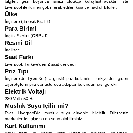
bilgiler, gezi boyunca işinizi oldukça kolaylaştıracaktır. İşte
Liverpool ile ilgili en çok merak edilen kısa ve faydalı bilgiler.
Ülke
İngiltere (Birleşik Krallık)
Para Birimi
İngiliz Sterlini (
GBP - £
)
Resmî Dil
İngilizce
Saat Farkı
Liverpool, Türkiye'den 2 saat geridedir.
Priz Tipi
İngiltere'de
Type G
(üç girişli) priz kullanılır. Türkiye'den giden
ziyaretçilerin priz dönüştürücü adaptör bulundurması gerekir.
Elektrik Voltajı
230 Volt / 50 Hz
Musluk Suyu İçilir mi?
Evet. Liverpool'da musluk suyu güvenle içilebilir. Dilerseniz
marketlerden şişe su da satın alabilirsiniz.
Kart Kullanımı