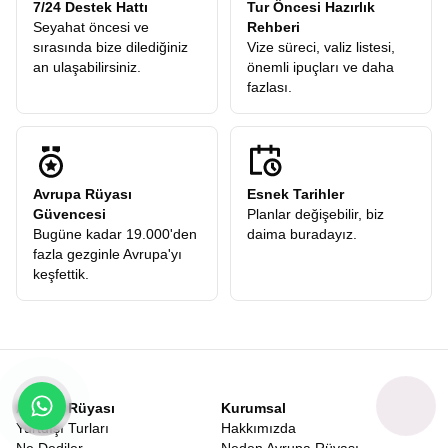
7/24 Destek Hattı
Tur Öncesi Hazırlık
Seyahat öncesi ve
Rehberi
sırasında bize dilediğiniz
Vize süreci, valiz listesi,
an ulaşabilirsiniz.
önemli ipuçları ve daha
fazlası.
Avrupa Rüyası
Esnek Tarihler
Güvencesi
Planlar değişebilir, biz
Bugüne kadar 19.000'den
daima buradayız.
fazla gezginle Avrupa'yı
keşfettik.
Avrupa Rüyası
Kurumsal
Yurtdışı Turları
Hakkımızda