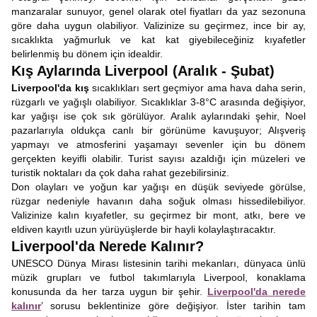
manzaralar sunuyor, genel olarak otel fiyatları da yaz sezonuna
göre daha uygun olabiliyor. Valizinize su geçirmez, ince bir ay,
sıcaklıkta yağmurluk ve kat kat giyebileceğiniz kıyafetler
belirlenmiş bu dönem için idealdir.
Kış Aylarında Liverpool (Aralık - Şubat)
Liverpool'da kış
sıcaklıkları sert geçmiyor ama hava daha serin,
rüzgarlı ve yağışlı olabiliyor. Sıcaklıklar 3-8°C arasında değişiyor,
kar yağışı ise çok sık görülüyor. Aralık aylarındaki şehir, Noel
pazarlarıyla oldukça canlı bir görünüme kavuşuyor; Alışveriş
yapmayı ve atmosferini yaşamayı sevenler için bu dönem
gerçekten keyifli olabilir. Turist sayısı azaldığı için müzeleri ve
turistik noktaları da çok daha rahat gezebilirsiniz.
Don olayları ve yoğun kar yağışı en düşük seviyede görülse,
rüzgar nedeniyle havanın daha soğuk olması hissedilebiliyor.
Valizinize kalın kıyafetler, su geçirmez bir mont, atkı, bere ve
eldiven kayıtlı uzun yürüyüşlerde bir hayli kolaylaştıracaktır.
Liverpool'da Nerede Kalınır?
UNESCO Dünya Mirası listesinin tarihi mekanları, dünyaca ünlü
müzik grupları ve futbol takımlarıyla Liverpool, konaklama
konusunda da her tarza uygun bir şehir.
Liverpool'da nerede
kalınır
’ sorusu beklentinize göre değişiyor. İster tarihin tam