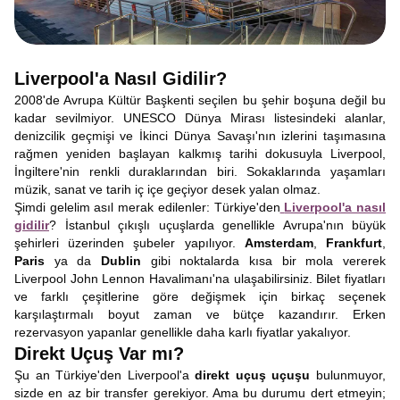
Liverpool'a Nasıl Gidilir?
2008'de Avrupa Kültür Başkenti seçilen bu şehir boşuna değil bu
kadar sevilmiyor. UNESCO Dünya Mirası listesindeki alanlar,
denizcilik geçmişi ve İkinci Dünya Savaşı'nın izlerini taşımasına
rağmen yeniden başlayan kalkmış tarihi dokusuyla Liverpool,
İngiltere'nin renkli duraklarından biri. Sokaklarında yaşamları
müzik, sanat ve tarih iç içe geçiyor desek yalan olmaz.
Şimdi gelelim asıl merak edilenler: Türkiye'den
Liverpool'a nasıl
gidilir
? İstanbul çıkışlı uçuşlarda genellikle Avrupa'nın büyük
şehirleri üzerinden şubeler yapılıyor.
Amsterdam
,
Frankfurt
,
Paris
ya da
Dublin
gibi noktalarda kısa bir mola vererek
Liverpool John Lennon Havalimanı'na ulaşabilirsiniz. Bilet fiyatları
ve farklı çeşitlerine göre değişmek için birkaç seçenek
karşılaştırmalı boyut zaman ve bütçe kazandırır. Erken
rezervasyon yapanlar genellikle daha karlı fiyatlar yakalıyor.
Direkt Uçuş Var mı?
Şu an Türkiye'den Liverpool'a
direkt uçuş uçuşu
bulunmuyor,
sizde en az bir transfer gerekiyor. Ama bu durumu dert etmeyin;