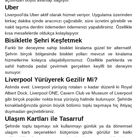
açısından boyut avantajı sağlıyor.
Uber
Liverpool'da Uber aktif olarak hizmet veriyor. Uygulama üzerinden
birkaç dakika içinde aracınızı çağırabilir, süre ücretini görebilir ve
nakit taşıma derdini ödemeden ödemenizi yapabilirsiniz. Özellikle
kısa mesafelerde oldukça kolaylaşıyor.
Bisikletle Şehri Keşfetmek
Farklı bir deneyime sahip bisiklet kiralama güzel bir alternatif.
Şehrin birçok bölgesinde bisiklet yolları mevcut ve kiralama
hizmetlerine kolayca ulaşabiliyorsunuz. Özellikle parklarda ve
sahil hattında pedal çevirmek gerçekten keyifli bir deneyim
sunuyor.
Liverpool Yürüyerek Gezilir Mi?
Aslında evet. Liverpool yürüyüş rotaları o kadar düzenli ki Royal
Albert Dock, Liverpool ONE, Cavern Club ve Museum of Liverpool
gibi birçok popüler nokta kısa yürüyüş halinde bulunuyor. Şehirde
konakladığınızda günün büyük bölümü toplu taşımaya hiç ihtiyaç
duymadan geçirebilirsiniz.
Ulaşım Kartları ile Tasarruf
Şehirde toplu taşımayı sık kullanmayı günlük ya da dönemsel
ulaşım kartı seçenekleri bütçenize gözle görülür bir katkı