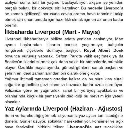
açılıyor, sonra hafif bir yağmur başlayabiliyor, akşam ise yeniden
parçalı bulutlu bir gökyüzü sizi karşılıyor. Bu nedenle Liverpool'a
ne zaman gidileceği sorusuna cevap arama hava tahminini takip
etmek için onun umudu için hazırlıklı olmak için en az onun kadar
önemli.
İlkbaharda Liverpool (Mart - Mayıs)
Liverpool ilkbaharlarıyla birlikte adeta yeniden canlanıyor. Mart
ayının başlarından itibaren parklar yeşermeye, bahçeler
rengârenk çiçeklerle dolmaya başlıyor.
Royal Albert Dock
boyunca yürüyüş yapmak, Sefton Park'ta vakit geçirmek ya da
Beatles'ın izlerini sürmek çok daha sakin bir atmosferde mümkün
oluyor. Özellikle mayıs ayında, güneşli günlerin sanatı başladı ve
şehrin en ideal zamanlarından biri olarak öne çıkıyor.
Yağmur ihtimali tamamen ortadan kalksa da bu süre kısa süreli
sağanlar genellikle gezi planınızı bozacak kadar uzun sürmüyor.
Valizinize göre bir yağmurluk, rahat bir yürüyüş ayakkabısı ve
oranlarında küçük bir şemsiyenin dağıldığı bu mevsim için yeterli
olacaktır.
Yaz Aylarında Liverpool (Haziran - Ağustos)
Şehri ve hareketliliği görmek istiyorsanız yaz ayları tam istediğiniz
dönem. Günler uzuyor, sokaklar hareketleniyor, konserler ve açık
hava festivalleri birbirini izliyor.
Liverpool'da yaz
sıcaklıkları