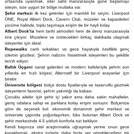
ortasında uyanmak, ister sahil manzarasıyla güne başlamayı
isteyin, size uygun bir bölge mutlaka var.
Şehir merkezi
ilk kez gelenler için mantıklı bir seçim. Liverpool
ONE, Royal Albert Dock, Cavern Club, müzeler ve kapasiteleri
yürüme halinde; toplu taşımaya erişim de bir hayli kolay.
Albert Dock’ta
hem tarihi atmosferi hem de deniz manzarasıyla
öne çıkıyor. Müzelere ve üretecekleri birkaç dakikada ulaşmak
isteyenler için ideal.
Ropewalks
canlı sokakları ve gece hayatıyla özellikle genç
izlemin gözdesi. Şehrin nabzını hissetmek isteyenleri bu şekilde
tercih ediyor.
Baltık Üçgeni
sanat galerileri ve modern kafeleriyle şehrin son
yıllarda en hızlı köşesi; Alternatif bir Liverpool arayanlar için
birebir.
Üniversite bölgesi
bütçe dostu fiyatlarıyla ve tasarruflu gezmek
isteyenlerin favorisi; şehrin yakınlığı da kabası.
Çocuklu aileler için şehir içi yakın ama daha sakin mahalleler,
geniş odalara sahip ve parklara kolay erişim sunuyor. Bütçenize
göre de seçenek bol: ekonomik donanımlı şehir merkezi ve
üniversite çapında yoğunlaşırken, lüks bulunan Albert Dock ve
şehir merkezinde 4-5 yıldızlı konforla sizi bekliyor.
Kendi başınıza otel araştırmakla uğraşmak yerine onun gece
konaklamalı, ekstra turlarla daha fazla yer görebileceğiniz bir