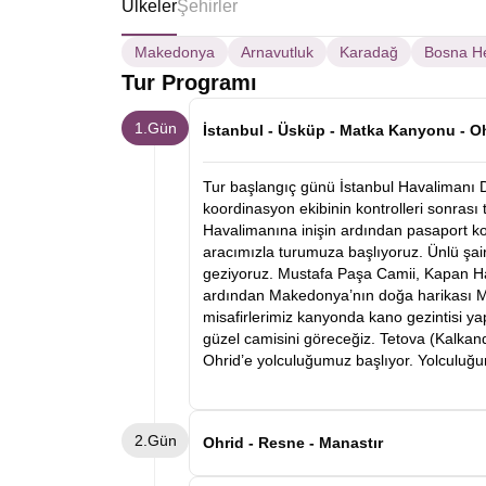
Ülkeler
Şehirler
Makedonya
Arnavutluk
Karadağ
Bosna H
Tur Programı
1.Gün
İstanbul - Üsküp - Matka Kanyonu - O
Tur başlangıç günü İstanbul Havalimanı 
koordinasyon ekibinin kontrolleri sonrası
Havalimanına inişin ardından pasaport k
aracımızla turumuza başlıyoruz. Ünlü şai
geziyoruz. Mustafa Paşa Camii, Kapan Han
ardından Makedonya’nın doğa harikası M
misafirlerimiz kanyonda kano gezintisi y
güzel camisini göreceğiz. Tetova (Kalkand
Ohrid’e yolculuğumuz başlıyor. Yolculuğu
2.Gün
Ohrid - Resne - Manastır