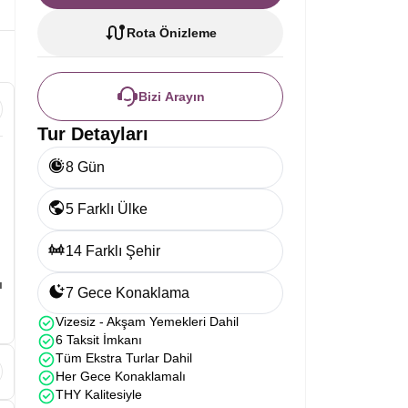
Rota Önizleme
Bizi Arayın
Tur Detayları
8 Gün
5 Farklı Ülke
14 Farklı Şehir
ı
7 Gece Konaklama
Vizesiz - Akşam Yemekleri Dahil
6 Taksit İmkanı
Tüm Ekstra Turlar Dahil
Her Gece Konaklamalı
THY Kalitesiyle