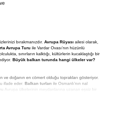
 ve
zlerinizi bırakmanızdır.
Avrupa Rüyası
ailesi olarak,
rta Avrupa Turu
ile Vardar Ovası’nın hüzünlü
ukta, sınırların kalktığı, kültürlerin kucaklaştığı bir
ediyor.
Büyük balkan turunda hangi ülkeler var?
in ve doğanın en cömert olduğu toprakları gösteriyor.
nu ifade eder.
Balkan turları
ile Osmanlı’nın nal
ru
Avrupa ülkelerinin meydanlarına uzanan eşsiz bir
n güneşiyle selamlaşmanın hazzını yaşayacaksınız.
mümkündür.
Balkan Turu 8 Gün
süresince, sanki aylar
stan
rotasıyla en güzel maceralara atılmaya hazır
 verildiği bir deneyimdir. İstanbul’dan hareketle
ın incisi Budva’ya ve tarihin canlı şahidi
apılır mı?
Evet Avrupa Rüyası ile dolu dolu geçecek