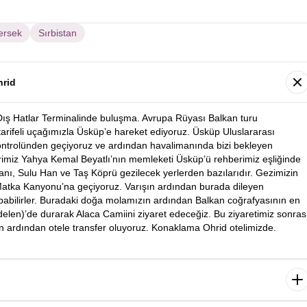
ersek
Sırbistan
hrid
Dış Hatlar Terminalinde buluşma. Avrupa Rüyası Balkan turu
 tarifeli uçağımızla Üsküp’e hareket ediyoruz. Üsküp Uluslararası
ontrolünden geçiyoruz ve ardından havalimanında bizi bekleyen
rimiz Yahya Kemal Beyatlı’nın memleketi Üsküp’ü rehberimiz eşliğinde
ı, Sulu Han ve Taş Köprü gezilecek yerlerden bazılarıdır. Gezimizin
atka Kanyonu’na geçiyoruz. Varışın ardından burada dileyen
apabilirler. Buradaki doğa molamızın ardından Balkan coğrafyasının en
elen)’de durarak Alaca Camiini ziyaret edeceğiz. Bu ziyaretimiz sonras
n ardından otele transfer oluyoruz. Konaklama Ohrid otelimizde.