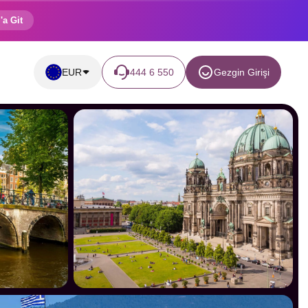
'a Git
EUR
444 6 550
Gezgin Girişi