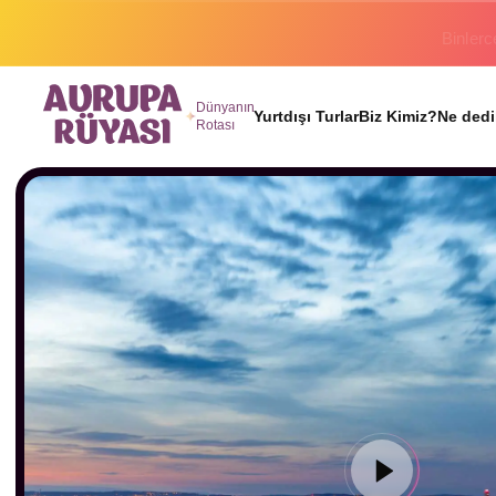
Binlerc
Dünyanın
Yurtdışı Turlar
Biz Kimiz?
Ne dedi
Rotası