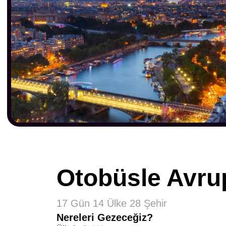
Otobüsle Avru
17 Gün 14 Ülke 28 Şehir
Nereleri Gezeceğiz?