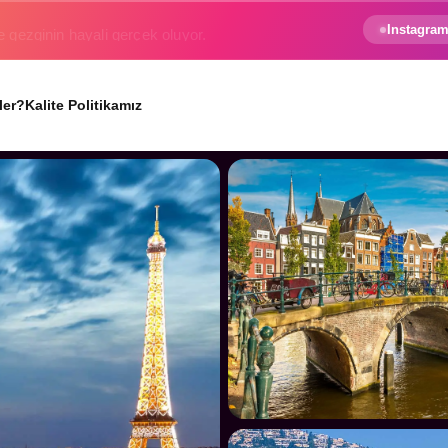
e gezginin hayali gerçek oluyor.
Instagram
ler?
Kalite Politikamız