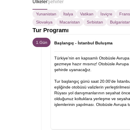
Ülkeler
Şehirler
Yunanistan
İtalya
Vatikan
İsviçre
Fran
Slovakya
Macaristan
Sırbistan
Bulgarista
Tur Programı
1.Gün
Başlangıç - İstanbul Buluşma
Türkiye’nin en kapsamlı Otobüsle Avrupa 
gezmeye hazır mısınız! Otobüsle Avrupa 
şehirde uyanacağız.
Tur başlangıç günü saat 20.00’de İstanb
eşliğinde otobüsü valizlerin yerleştirilmes
Rüyası yol danışmanlarının seyahat öncesi
olduğunuz koltuklara yerleşme ve seyahat
işlemlerinin yapılması. Otobüsle Avrupa 