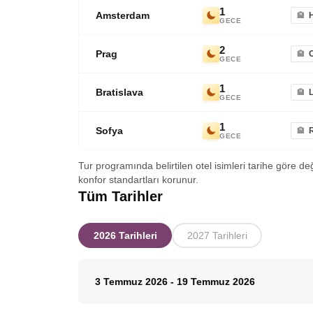
1
Amsterdam
GECE
2
Prag
GECE
1
Bratislava
L
GECE
1
Sofya
GECE
Tur programında belirtilen otel isimleri tarihe göre de
konfor standartları korunur.
Tüm Tarihler
2026 Tarihleri
2027 Tarihleri
3 Temmuz 2026
-
19 Temmuz 2026