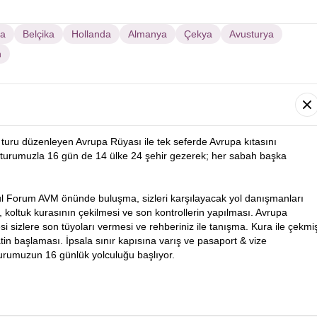
sa
Belçika
Hollanda
Almanya
Çekya
Avusturya
n
turu düzenleyen Avrupa Rüyası ile tek seferde Avrupa kıtasını
turumuzla 16 gün de 14 ülke 24 şehir gezerek; her sabah başka
ul Forum AVM önünde buluşma, sizleri karşılayacak yol danışmanları
i, koltuk kurasının çekilmesi ve son kontrollerin yapılması. Avrupa
 sizlere son tüyoları vermesi ve rehberiniz ile tanışma. Kura ile çekmi
in başlaması. İpsala sınır kapısına varış ve pasaport & vize
turumuzun 16 günlük yolculuğu başlıyor.