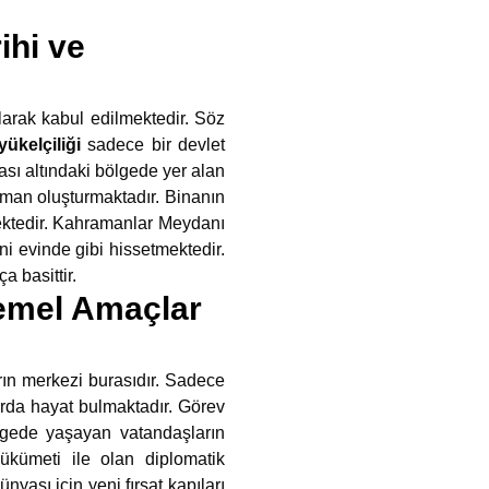
ihi ve
larak kabul edilmektedir. Söz
ükelçiliği
sadece bir devlet
sı altındaki bölgede yer alan
liman oluşturmaktadır. Binanın
mektedir. Kahramanlar Meydanı
i evinde gibi hissetmektedir.
a basittir.
Temel Amaçlar
rın merkezi burasıdır. Sadece
larda hayat bulmaktadır. Görev
lgede yaşayan vatandaşların
ükümeti ile olan diplomatik
ünyası için yeni fırsat kapıları