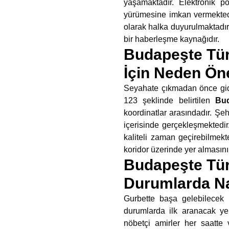
yaşamaktadır. Elektronik po
yürümesine imkan vermektedir
olarak halka duyurulmaktadır.
bir haberleşme kaynağıdır.
Budapeşte Türk
İçin Neden Ön
Seyahate çıkmadan önce gidi
123 şeklinde belirtilen
Bud
koordinatlar arasındadır. Şe
içerisinde gerçekleşmektedir
kaliteli zaman geçirebilmek
koridor üzerinde yer almasını
Budapeşte Tür
Durumlarda Nas
Gurbette başa gelebilecek 
durumlarda ilk aranacak yer
nöbetçi amirler her saatte