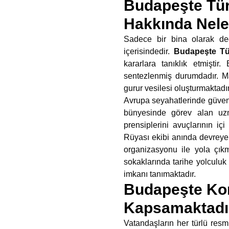
Budapeşte Tür
Hakkında Nele
Sadece bir bina olarak de
içerisindedir.
Budapeşte Tür
kararlara tanıklık etmişti
sentezlenmiş durumdadır. Ma
gurur vesilesi oluşturmaktadı
Avrupa seyahatlerinde güvenl
bünyesinde görev alan uzm
prensiplerini avuçlarının iç
Rüyası ekibi anında devreye 
organizasyonu ile yola çık
sokaklarında tarihe yolculuk y
imkanı tanımaktadır.
Budapeşte Kon
Kapsamaktadı
Vatandaşların her türlü resmi