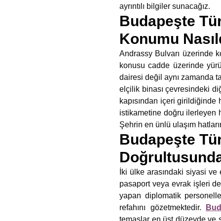
ayrıntılı bilgiler sunacağız.
Budapeşte Türk
Konumu Nasıl
Andrassy Bulvarı üzerinde ko
konusu cadde üzerinde yürü
dairesi değil aynı zamanda t
elçilik binası çevresindeki d
kapısından içeri girildiğind
istikametine doğru ilerleyen
Şehrin en ünlü ulaşım hatların
Budapeşte Tür
Doğrultusunda
İki ülke arasındaki siyasi v
pasaport veya evrak işleri de
yapan diplomatik personell
refahını gözetmektedir.
Bud
temaslar en üst düzeyde ve sağl