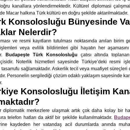
 doğru kanallara yönlendirmektedir. Kültürel diplomasi çalış
inde Macar halkına Türk kültürü en doğru şekilde aktarılmaktadır.
k Konsolosluğu Bünyesinde Va
klar Nelerdir?
unması ve resmi kayıtların tutulması noktasında anılan biri
işlemleri veya evlilik bildirimleri gibi hayatın her aşaması
ır.
Budapeşte Türk Konsolosluğu
çatısı altında toplanan
isidir. Noterlik hizmetleri sayesinde Türkiye’deki resmi işl
sarrufu sağlamaktadır. Askerlik tecil veya muafiyet süreçleri de y
dır. Personelin sergilediği çözüm odaklı yaklaşım sayesinde kar
r.
iye Konsolosluğu İletişim Kana
maktadır?
r diplomatik merkezlere ulaşmak artık çok daha kolay bir hal
ıra telefon hatları da aktif bir şekilde kullanılmaktadır.
Budape
rine kaydeden her vatandaş acil durumlarda anında muhata