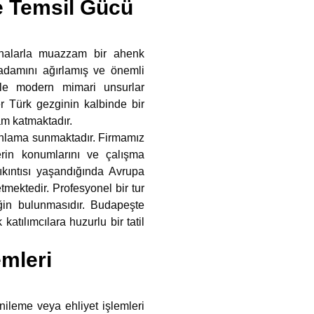
e Temsil Gücü
inalarla muazzam bir ahenk
 adamını ağırlamış ve önemli
 ile modern mimari unsurlar
r Türk gezginin kalbinde bir
am katmaktadır.
anlama sunmaktadır. Firmamız
rin konumlarını ve çalışma
sıkıntısı yaşandığında Avrupa
mektedir. Profesyonel bir tur
ğin bulunmasıdır. Budapeşte
katılımcılara huzurlu bir tatil
mleri
enileme veya ehliyet işlemleri