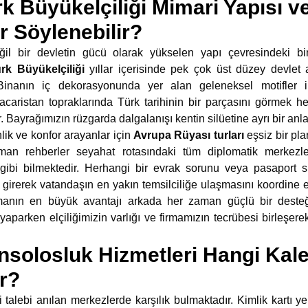
k Büyükelçiliği Mimari Yapısı v
r Söylenebilir?
ğil bir devletin gücü olarak yükselen yapı çevresindeki b
k Büyükelçiliği
yıllar içerisinde pek çok üst düzey devlet
r. Binanın iç dekorasyonunda yer alan geleneksel motifler
caristan topraklarında Türk tarihinin bir parçasını görmek he
r. Bayrağımızın rüzgarda dalgalanışı kentin silüetine ayrı bir anl
ik ve konfor arayanlar için
Avrupa Rüyası turları
eşsiz bir pl
an rehberler seyahat rotasındaki tüm diplomatik merkezle
i gibi bilmektedir. Herhangi bir evrak sorunu veya pasaport 
girerek vatandaşın en yakın temsilciliğe ulaşmasını koordine et
manın en büyük avantajı arkada her zaman güçlü bir deste
aparken elçiliğimizin varlığı ve firmamızın tecrübesi birleşerek 
solosluk Hizmetleri Hangi Kale
r?
 talebi anılan merkezlerde karşılık bulmaktadır. Kimlik kartı y