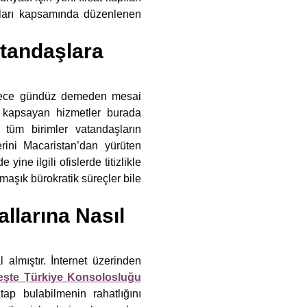
maları kapsamında düzenlenen
tandaşlara
m gece gündüz demeden mesai
nı kapsayan hizmetler burada
 tüm birimler vatandaşların
erini Macaristan’dan yürüten
ine ilgili ofislerde titizlikle
maşık bürokratik süreçler bile
llarına Nasıl
 almıştır. İnternet üzerinden
şte Türkiye Konsolosluğu
p bulabilmenin rahatlığını