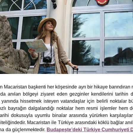
n Macaristan başkenti her köşesinde ayrı bir hikaye barındıran
 anılan bölgeyi ziyaret eden gezginler kendilerini tarihin de
yanında hissetmek isteyen vatandaşlar için belirli noktalar 
dızlı bayrağın dalgalandığı noktalar hem resmi işlemler hem d
tarihi dokusuyla uyumlu binalar arasında yürürken karşılaşıla
niteliğindedir. Macaristan ile Türkiye arasındaki köklü bağlar anıl
ha da güçlenmektedir.
Budapeşte’deki Türkiye Cumhuriyeti Dı