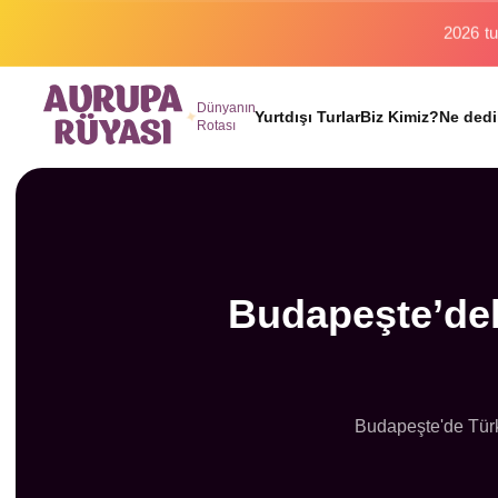
Binlerc
Dünyanın
Yurtdışı Turlar
Biz Kimiz?
Ne dedi
Rotası
Budapeşte’deki
Budapeşte'de Türk 