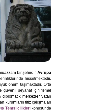
 muazzam bir şehirdir.
Avrupa
rinliklerinde hissetmektedir.
büyük önem taşımaktadır. Orta
e güvenli seyahat için temel
n diplomatik merkezler vatan
an kurumların titiz çalışmaları
ş Temsilcilikleri
konusunda