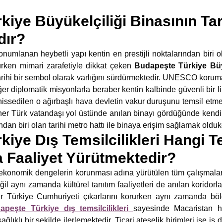
iye Büyükelçiliği Binasının Tar
dır?
numlanan heybetli yapı kentin en prestijli noktalarından biri o
rken mimari zarafetiyle dikkat çeken
Budapeşte Türkiye Büy
arihi bir sembol olarak varlığını sürdürmektedir. UNESCO koruma
iğer diplomatik misyonlarla beraber kentin kalbinde güvenli bir 
e hissedilen o ağırbaşlı hava devletin vakur duruşunu temsil et
 her Türk vatandaşı yol üstünde anılan binayı gördüğünde kendin
dan biri olan tarihi metro hattı ile binaya erişim sağlamak oldukç
kiye Dış Temsilcilikleri Hangi 
 Faaliyet Yürütmektedir?
e ekonomik dengelerin korunması adına yürütülen tüm çalışmala
ğil aynı zamanda kültürel tanıtım faaliyetleri de anılan koridor
er Türkiye Cumhuriyeti çıkarlarını korurken aynı zamanda bö
apeşte Türkiye dış temsilcilikleri
sayesinde Macaristan h
ıklı bir şekilde ilerlemektedir. Ticari ateşelik birimleri ise iş d