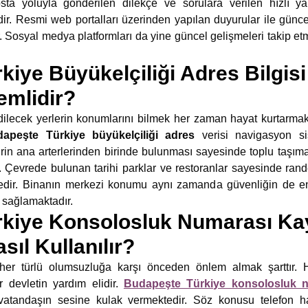
sta yoluyla gönderilen dilekçe ve sorulara verilen hızlı y
. Resmi web portalları üzerinden yapılan duyurular ile güncel
 Sosyal medya platformları da yine güncel gelişmeleri takip etm
iye Büyükelçiliği Adres Bilgisi 
emlidir?
lecek yerlerin konumlarını bilmek her zaman hayat kurtarma
apeşte Türkiye büyükelçiliği adres
verisi navigasyon s
hrin ana arterlerinden birinde bulunması sayesinde toplu taşıma 
. Çevrede bulunan tarihi parklar ve restoranlar sayesinde rand
tedir. Binanın merkezi konumu aynı zamanda güvenliğin de e
 sağlamaktadır.
kiye Konsolosluk Numarası Kay
ıl Kullanılır?
her türlü olumsuzluğa karşı önceden önlem almak şarttır. H
 devletin yardım elidir.
Budapeşte Türkiye konsolosluk 
 vatandaşın sesine kulak vermektedir. Söz konusu telefon ha