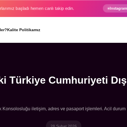
e gezginin hayali gerçek oluyor.
Instagram
ler?
Kalite Politikamız
 Türkiye Cumhuriyeti Dış 
Konsolosluğu iletişim, adres ve pasaport işlemleri. Acil durum 
28 Şubat 2026