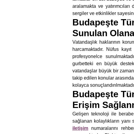
aralamakta ve yatırımcıları
sergiler ve etkinlikler sayes
Budapeşte Tür
Sunulan Olana
Vatandaşlık haklarının kor
harcamaktadır. Nüfus kayıt 
profesyonelce sunulmaktad
gurbetteki en büyük destekç
vatandaşlar büyük bir zaman ta
takip edilen konular arasında
kolayca sonuçlandırılmaktadı
Budapeşte Türk
Erişim Sağlan
Gelişen teknoloji ile berabe
sağlanan kolaylıkların yanı s
iletişim
numaralarını rehbe