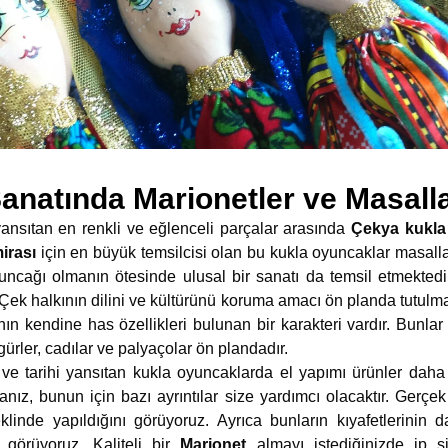
natında Marionetler ve Masalla
 yansıtan en renkli ve eğlenceli parçalar arasında
Çekya kukla 
irası
için en büyük temsilcisi olan bu kukla oyuncaklar masal
uncağı olmanın ötesinde ulusal bir sanatı da temsil etmektedir.
Çek halkının dilini ve kültürünü koruma amacı ön planda tutulmak
nın kendine has özellikleri bulunan bir karakteri vardır. Bunla
igürler, cadılar ve palyaçolar ön plandadır.
 ve tarihi yansıtan kukla oyuncaklarda el yapımı ürünler daha
rsanız, bunun için bazı ayrıntılar size yardımcı olacaktır. Ger
linde yapıldığını görüyoruz. Ayrıca bunların kıyafetlerinin d
 görüyoruz. Kaliteli bir
Marionet
almayı istediğinizde ip si