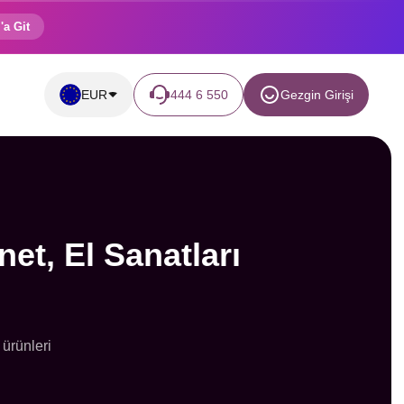
'a Git
EUR
444 6 550
Gezgin Girişi
net, El Sanatları
 ürünleri