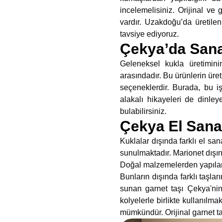
incelemelisiniz. Orijinal ve
vardır. Uzakdoğu’da üretile
tavsiye ediyoruz.
Çekya’da Sana
Geleneksel kukla üretimini
arasındadır. Bu ürünlerin üret
seçeneklerdir. Burada, bu işi
alakalı hikayeleri de dinley
bulabilirsiniz.
Çekya El Sanat
Kuklalar dışında farklı el sa
sunulmaktadır. Marionet dışı
Doğal malzemelerden yapıla
Bunların dışında farklı taşlar
sunan garnet taşı Çekya'nin 
kolyelerle birlikte kullanılm
mümkündür. Orijinal garnet takı