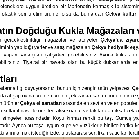
 geleneklere uygun üretilen bir Marionetin karmaşık ip sistemini
n plastik seri üretim ürünler olsa da bunlardan
Çekya kültür t
tın Doğduğu Kukla Mağazaları v
n gerçekleştirildiği mağazalar ve atölyeler
Çekya’da ziyare
iminin yapıldığı yerler ve satış mağazaları
Çekya hediyelik eşya
 yapan sanatçıları çalışırken görebilirsiniz. Ayrıca kuklaların n
ebilirsiniz. Tiyatral bir havada olan bu küçük dükkanlarda en
ları
natlarına ilgi duyuyorsanız, bunun için zengin ürün yelpazesi
Çe
nda ahşap oyma ürünleri üreten çek zanaatkarları bunu en ince şe
n ürünler
Çekya el sanatları
arasında en sevilen ve en popüler 
ın kullanılması ile üretilen aksesuarlar ve takılar da dikkat çeki
simgeleri arasındadır. Koyu kırmızı renkli bu taş, Gümüş ya 
aktadır. Ayrıca bu taşa uygun küpe ve yüzüklerle birlikte harik
larını almak istediğinizde, uluslararası sertifikalı satıcıları ter