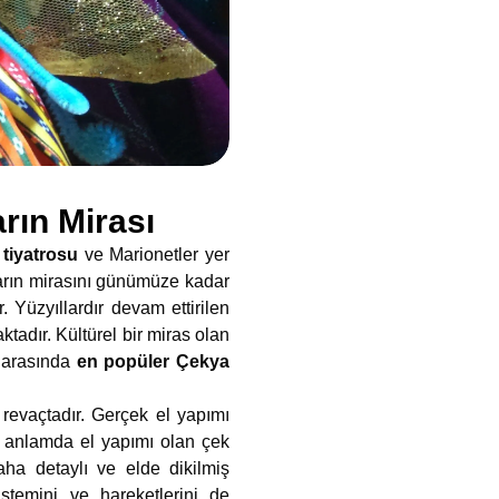
rın Mirası
tiyatrosu
ve Marionetler yer
ların mirasını günümüze kadar
 Yüzyıllardır devam ettirilen
tadır. Kültürel bir miras olan
r arasında
en popüler Çekya
 revaçtadır. Gerçek el yapımı
çek anlamda el yapımı olan çek
aha detaylı ve elde dikilmiş
stemini ve hareketlerini de