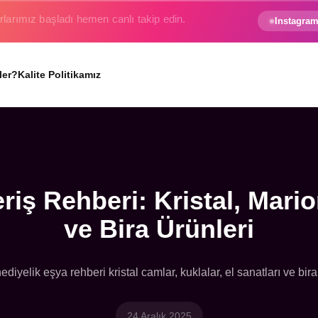
e gezginin hayali gerçek oluyor.
Instagram
ler?
Kalite Politikamız
iş Rehberi: Kristal, Mario
ve Bira Ürünleri
diyelik eşya rehberi kristal camlar, kuklalar, el sanatları ve bira
24 Aralık 2025