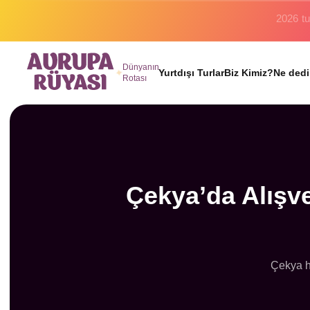
Binlerc
Dünyanın
Yurtdışı Turlar
Biz Kimiz?
Ne dedi
Rotası
Çekya’da Alışver
Çekya he