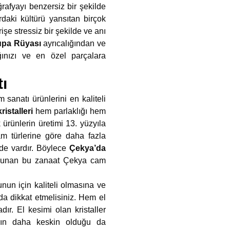
rafyayı benzersiz bir şekilde
ardaki kültürü yansıtan birçok
işe stressiz bir şekilde ve anı
upa Rüyası
ayrıcalığından ve
ğınızı ve en özel parçalara
ı
sanatı ürünlerini en kaliteli
istalleri
hem parlaklığı hem
ürünlerin üretimi 13. yüzyıla
am türlerine göre daha fazla
 de vardır. Böylece
Çekya’da
 korunan bu zanaat Çekya cam
unun için kaliteli olmasına ve
da dikkat etmelisiniz. Hem el
ır. El kesimi olan kristaller
arın daha keskin olduğu da