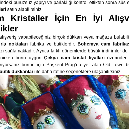
indeki pürüzsüz yapıyı ve parlaklığı kontrol ettikten sonra süs 
eri
satın alabilirsiniz.
Kristaller İçin En İyi Alışv
ikler
 alışveriş yapabileceğiniz birçok dükkan veya mağaza bulabili
eriş noktaları
fabrika ve butiklerdir.
Bohemya cam fabrika
zı sağlamaktadır. Ayrıca farklı dönemlerde büyük indirimler de
lanırken bunu uygun
Çekya cam kristal fiyatları
üzerinden d
rıyorsanız bunun için Başkent Prag’da yer alan Old Town bölg
 butik dükkanları
ile daha rafine seçeneklere ulaşabilirsiniz.