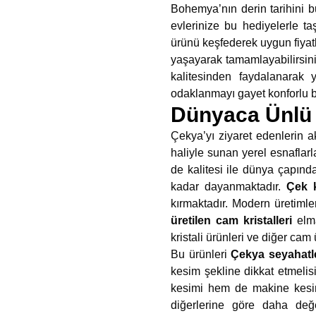
Bohemya’nın derin tarihini b
evlerinize bu hediyelerle taş
ürünü keşfederek uygun fiyatla
yaşayarak tamamlayabilirsiniz
kalitesinden faydalanarak 
odaklanmayı gayet konforlu bi
Dünyaca Ünlü 
Çekya’yı ziyaret edenlerin a
haliyle sunan yerel esnaflarla 
de kalitesi ile dünya çapınd
kadar dayanmaktadır.
Çek k
kırmaktadır. Modern üretimle
üretilen cam kristalleri
elma
kristali ürünleri ve diğer ca
Bu ürünleri
Çekya seyahatle
kesim şekline dikkat etmelis
kesimi hem de makine kesimi 
diğerlerine göre daha değ