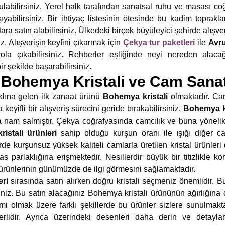
ulabilirsiniz. Yerel halk tarafından sanatsal ruhu ve masası coğ
ıyabilirsiniz. Bir ihtiyaç listesinin ötesinde bu kadim toprakl
ra satın alabilirsiniz. Ülkedeki birçok büyüleyici şehirde alışver
. Alışverişin keyfini çıkarmak için
Çekya tur paketleri
ile
Avr
yola çıkabilirsiniz. Rehberler eşliğinde neyi nereden alaca
r şekilde başarabilirsiniz.
Bohemya Kristali ve Cam Sanat
klına gelen ilk zanaat ürünü
Bohemya kristali
olmaktadır. Cam 
keyifli bir alışveriş sürecini geride bırakabilirsiniz.
Bohemya kr
a nam salmıştır. Çekya coğrafyasında camcılık ve buna yönelik 
ristali ürünleri
sahip olduğu kurşun oranı ile ışığı diğer c
rde kurşunsuz yüksek kaliteli camlarla üretilen kristal ürünleri
s parlaklığına erişmektedir. Nesillerdir büyük bir titizlikle
m ürünlerinin günümüzde de ilgi görmesini sağlamaktadır.
ri
sırasında satın alırken doğru kristali seçmeniz önemlidir. B
iniz. Bu satın alacağınız Bohemya kristali ürününün ağırlığına 
olmak üzere farklı şekillerde bu ürünler sizlere sunulmaktad
erlidir. Ayrıca üzerindeki desenleri daha derin ve detayl