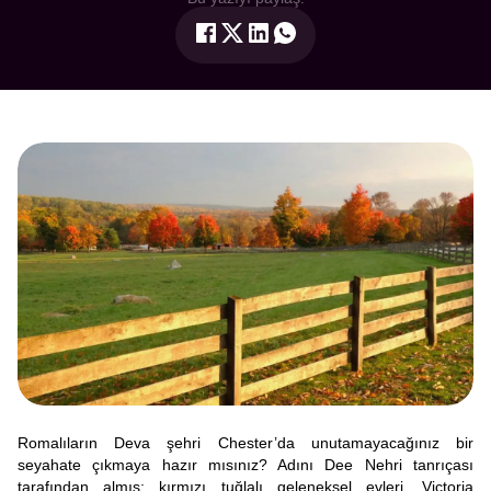
Romalıların Deva şehri Chester’da unutamayacağınız bir
seyahate çıkmaya hazır mısınız? Adını Dee Nehri tanrıçası
tarafından almış; kırmızı tuğlalı geleneksel evleri, Victoria