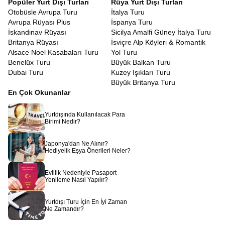
Popüler Yurt Dışı Turları
Rüya Yurt Dışı Turları
Otobüsle Avrupa Turu
İtalya Turu
Avrupa Rüyası Plus
İspanya Turu
İskandinav Rüyası
Sicilya Amalfi Güney İtalya Turu
Britanya Rüyası
İsviçre Alp Köyleri & Romantik
Alsace Noel Kasabaları Turu
Yol Turu
Benelüx Turu
Büyük Balkan Turu
Dubai Turu
Kuzey Işıkları Turu
Büyük Britanya Turu
En Çok Okunanlar
Yurtdışında Kullanılacak Para
Birimi Nedir?
Japonya'dan Ne Alınır?
Hediyelik Eşya Önerileri Neler?
Evlilik Nedeniyle Pasaport
Yenileme Nasıl Yapılır?
Yurtdışı Turu İçin En İyi Zaman
Ne Zamandır?