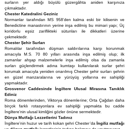
surların yer aldığı büyülü güzergâhta aniden karşınıza
çıkmaktadır.
Chester Katedralini Geziniz
Normanlar tarafından MS 958’den kalma eski bir kilisenin ve
Benedictine manastırının yerine inşa edilmiş bu mimari yapı; Üç
koridorlu eşsiz zariflikteki sütunları ile dikkatleri üzerine
çekmektedir.
Chester Şehir Surları
Romalılar tarafından düşman saldırılarına karşı korunmak
amacıyla M.S. 70 80 yılları arasında inşa edilmiş olup; ilk
zamanlar ahşap malzemelerle inşa edilmiş olsa da zamanla
surları güçlendirmek adına kumtaşı kullanılarak surlar şehri
korumak amacıyla yeniden onarılmış Chester şehir surları şehrin
en güzel manzaralarına ve yürüyüş yollarına ev sahipliği
yapmaktadır.
Grosvenor Caddesinde İngiltere Ulusal Mirasına Tanıklık
Ediniz
Roma dönemlerinden, Viktorya dönemlerine; Orta Çağdan daha
birçok farklı rotasyonlara ev sahipliği yapmakta bu cadde
İngiltere’nin ulusal kimliğini gözler önüne sermektedir.
Dünya Mutfağı Lezzetlerini Tadınız
İngiltere’nin huzur ve tarih kokan şehri Chester’da
İngiliz mutfağı