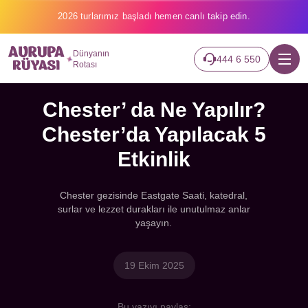
2026 turlarımız başladı hemen canlı takip edin.
Dünyanın
444 6 550
Rotası
Chester’ da Ne Yapılır?
Chester’da Yapılacak 5
Etkinlik
Chester gezisinde Eastgate Saati, katedral,
surlar ve lezzet durakları ile unutulmaz anlar
yaşayın.
19 Ekim 2025
Bu yazıyı paylaş: