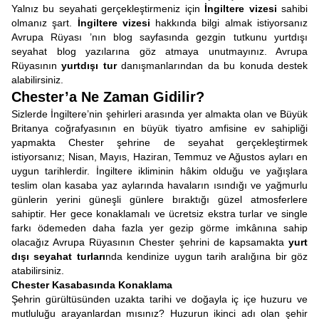
Yalnız bu seyahati gerçekleştirmeniz için
İngiltere vizesi
sahibi
olmanız şart.
İngiltere vizesi
hakkında bilgi almak istiyorsanız
Avrupa Rüyası ’nın blog sayfasında gezgin tutkunu yurtdışı
seyahat blog yazılarına göz atmaya unutmayınız. Avrupa
Rüyasının
yurtdışı tur
danışmanlarından da bu konuda destek
alabilirsiniz.
Chester’a Ne Zaman Gidilir?
Sizlerde İngiltere’nin şehirleri arasında yer almakta olan ve Büyük
Britanya coğrafyasının en büyük tiyatro amfisine ev sahipliği
yapmakta Chester şehrine de seyahat gerçekleştirmek
istiyorsanız; Nisan, Mayıs, Haziran, Temmuz ve Ağustos ayları en
uygun tarihlerdir. İngiltere ikliminin hâkim olduğu ve yağışlara
teslim olan kasaba yaz aylarında havaların ısındığı ve yağmurlu
günlerin yerini güneşli günlere bıraktığı güzel atmosferlere
sahiptir. Her gece konaklamalı ve ücretsiz ekstra turlar ve single
farkı ödemeden daha fazla yer gezip görme imkânına sahip
olacağız Avrupa Rüyasının Chester şehrini de kapsamakta
yurt
dışı seyahat turları
nda kendinize uygun tarih aralığına bir göz
atabilirsiniz.
Chester Kasabasında Konaklama
Şehrin gürültüsünden uzakta tarihi ve doğayla iç içe huzuru ve
mutluluğu arayanlardan mısınız? Huzurun ikinci adı olan şehir