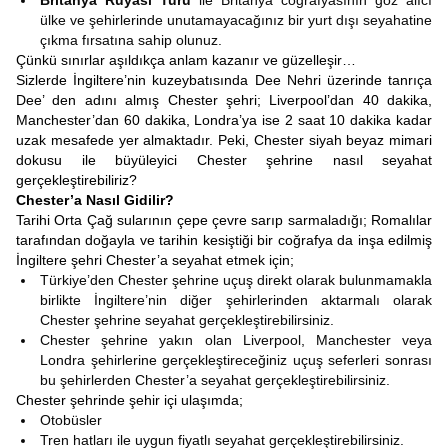
Britanya Rüyası Turu
ile Britanya coğrafyasının göz alıcı
ülke ve şehirlerinde unutamayacağınız bir yurt dışı seyahatine
çıkma fırsatına sahip olunuz.
Çünkü sınırlar aşıldıkça anlam kazanır ve güzelleşir…
Sizlerde İngiltere’nin kuzeybatısında Dee Nehri üzerinde tanrıça
Dee’ den adını almış Chester şehri; Liverpool’dan 40 dakika,
Manchester’dan 60 dakika, Londra’ya ise 2 saat 10 dakika kadar
uzak mesafede yer almaktadır. Peki, Chester siyah beyaz mimari
dokusu ile büyüleyici Chester şehrine nasıl seyahat
gerçekleştirebiliriz?
Chester’a Nasıl Gidilir?
Tarihi Orta Çağ sularının çepe çevre sarıp sarmaladığı; Romalılar
tarafından doğayla ve tarihin kesiştiği bir coğrafya da inşa edilmiş
İngiltere şehri Chester’a seyahat etmek için;
Türkiye’den Chester şehrine uçuş direkt olarak bulunmamakla
birlikte İngiltere’nin diğer şehirlerinden aktarmalı olarak
Chester şehrine seyahat gerçekleştirebilirsiniz.
Chester şehrine yakın olan Liverpool, Manchester veya
Londra şehirlerine gerçekleştireceğiniz uçuş seferleri sonrası
bu şehirlerden Chester’a seyahat gerçekleştirebilirsiniz.
Chester şehrinde şehir içi ulaşımda;
Otobüsler
Tren hatları ile uygun fiyatlı seyahat gerçekleştirebilirsiniz.