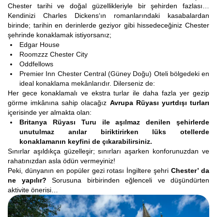
Chester tarihi ve doğal güzellikleriyle bir şehirden fazlası…
Kendinizi Charles Dickens‘ın romanlarındaki kasabalardan
birinde; tarihin en derinlerde geziyor gibi hissedeceğiniz Chester
şehrinde konaklamak istiyorsanız;
Edgar House
Roomzzz Chester City
Oddfellows
Premier Inn Chester Central (Güney Doğu) Oteli bölgedeki en
ideal konaklama mekânlarıdır. Dilerseniz de:
Her gece konaklamalı ve ekstra turlar ile daha fazla yer gezip
görme imkânına sahip olacağız
Avrupa Rüyası yurtdışı turları
içerisinde yer almakta olan:
Britanya Rüyası Turu ile aşılmaz denilen şehirlerde
unutulmaz anılar biriktirirken lüks otellerde
konaklamanın keyfini de çıkarabilirsiniz.
Sınırlar aşıldıkça güzelleşir; sınırları aşarken konforunuzdan ve
rahatınızdan asla ödün vermeyiniz!
Peki, dünyanın en popüler gezi rotası
İngiltere şehri
Chester’ da
ne yapılır?
Sorusuna birbirinden eğlenceli ve düşündürten
aktivite önerisi…