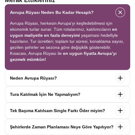
Merak Ettikleriniz
Avrupa Rüyası Neden Bu Kadar Hesaplı?
Avrupa Rüyası, herkesin Avrupa’yı keşfedebilmesi için
ekonomik turlar sunar. Tüm rotalarımız, katılımcıların
en
uygun maliyetle en fazla deneyimi
yaşaması hedefiyle
hazırlanır. Tur ücretleri; toplam tur süresi, konaklama sayısı,
gezilen şehirler ve sezona göre değişiklik gösterebilir.
Kısacası, Avrupa Rüyası ile
en uygun fiyatla Avrupa’yı
gezmek mümkün!
Neden Avrupa Rüyası?
Avrupa Rüyası ile ekonomik bir şekilde
tek seferde birçok
Tura Katılmak İçin Ne Yapmalıyım?
ülkeyi
keşfedin! Ekstra tur ücreti yok, tüm geziler fiyata
dahil.
Profesyonel kokartlı rehberler
,
konforlu oteller
ve
Tur sayfasındaki
“Başvuru Yap”
formunu doldurun ve
benzersiz rotalar
ile Avrupa’yı en keyifli şekilde yaşayın.
Tek Başıma Katılsam Single Farkı Öder miyim?
seyahat sözleşmesini
onaylayın.
İlk taksiti
ödediğinizde
kaydınız tamamlanır ve Avrupa Rüyası’yla yolculuğunuz
Hayır, ödemezsiniz. Avrupa Rüyası’nda tek başına
başlar!
Şehirlerde Zaman Planlaması Neye Göre Yapılıyor?
katıldığınızda
1000 Euro’ya varan single farkı
uygulanmaz.
Sizi, mesleğinize ve yaşınıza uygun bir