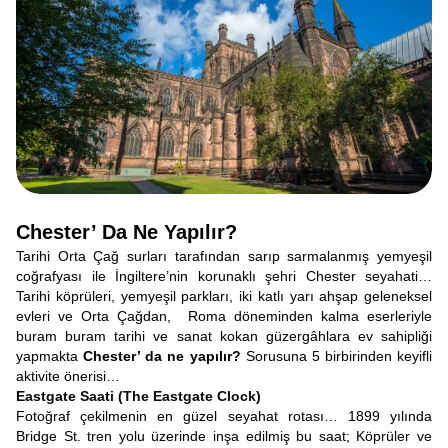
Chester’ Da Ne Yapılır?
Tarihi Orta Çağ surları tarafından sarıp sarmalanmış yemyeşil
coğrafyası ile İngiltere’nin korunaklı şehri Chester seyahati…
Tarihi köprüleri, yemyeşil parkları, iki katlı yarı ahşap geleneksel
evleri ve Orta Çağdan, Roma döneminden kalma eserleriyle
buram buram tarihi ve sanat kokan güzergâhlara ev sahipliği
yapmakta
Chester’ da ne yapılır?
Sorusuna 5 birbirinden keyifli
aktivite önerisi…
Eastgate Saati (The Eastgate Clock)
Fotoğraf çekilmenin en güzel seyahat rotası… 1899 yılında
Bridge St. tren yolu üzerinde inşa edilmiş bu saat; Köprüler ve