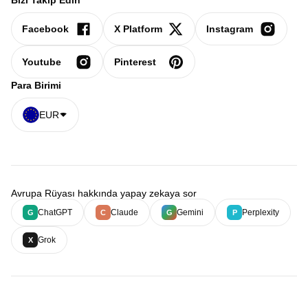
Bizi Takip Edin
Facebook
X Platform
Instagram
Youtube
Pinterest
Para Birimi
EUR
Avrupa Rüyası hakkında yapay zekaya sor
ChatGPT
Claude
Gemini
Perplexity
G
C
G
P
Grok
X