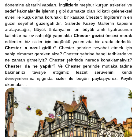
dönemine ait tarihi yapıları, İngilizlerin meşhur kurşun askerleri ve
sedef kakmalar ile işlenmiş gibi durmakta olan iki katlı geleneksel
evleri ile küçük ama korunaklı bir kasaba Chester; İngiltere’nin en
güzel seyahat güzergâhıdır. Sizlerde Kuzey Galler’in kapısını
aralayacağız, Büyük Britanya’nın en büyük amfi tiyatrosunun
kalıntılarına ev sahipliği yapmakta
Chester gezisi
öncesi merak
edilenleri biz sizler için bugünkü yazımızda bir arada derledik.
Chester’ a nasıl gidilir
? Chester şehrine seyahat etmek için
sahip olmamız gereken vize? Chester şehrine hangi tarihlerde ve
ne zaman gitmeliyiz? Chester şehrinde nerede konaklamalıyız?
Chester’ da ne yapılır
? Ve Chester şehrinde mutlaka tadına
bakmanızı tavsiye ettiğimiz lezzet serüvenini kendi
deneyimlerimiz ışığında sizler ile bugün paylaşıyoruz. Keyifli
okumalar…