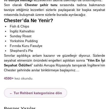
ve
dünya mutfağı
lezzetlerinin tadına bakmayı da unutmayınız.
Son olarak
Chester şehir turu
sırasında tadına bakmanızı
tavsiye ettiğimiz lezzetleri sizlerle paylaşarak bir başka seyahat
rotasında buluşmak üzere sizlerle burada ayrılacağız.
Chester’da Ne Yenir?
Fish & Chips
İngiliz Kahvaltısı
Sunday Roast
Yorkshire Pudding
Fırında Kuru Fasulye
Shepherd's Pie
Sınırlar aşıldıkça anlam kazanır ve güzelleşir diyoruz. Sizlerde
seyahat etmenizin önündeki engelleri aştıktan sonra ”
Yılın En İyi
Seyahat Ödülleri
” sahibi Avrupa Rüyasıyla tanışarak İngiltere’nin
Chester
şehrinde anılar biriktirmeye başlayınız…
4590+
kez okundu.
← Tur Rehberi kategorisine dön
Benzer Yazılar