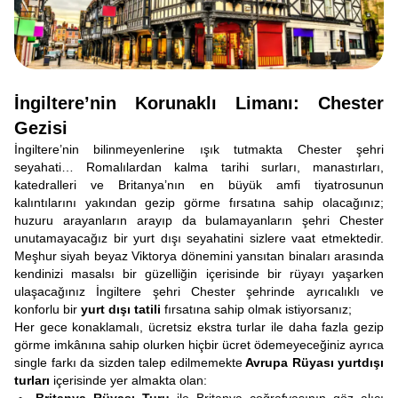
İngiltere’nin Korunaklı Limanı: Chester
Gezisi
İngiltere’nin bilinmeyenlerine ışık tutmakta Chester şehri
seyahati… Romalılardan kalma tarihi surları, manastırları,
katedralleri ve Britanya’nın en büyük amfi tiyatrosunun
kalıntılarını yakından gezip görme fırsatına sahip olacağınız;
huzuru arayanların arayıp da bulamayanların şehri Chester
unutamayacağız bir yurt dışı seyahatini sizlere vaat etmektedir.
Meşhur siyah beyaz Viktorya dönemini yansıtan binaları arasında
kendinizi masalsı bir güzelliğin içerisinde bir rüyayı yaşarken
ulaşacağınız İngiltere şehri Chester şehrinde ayrıcalıklı ve
konforlu bir
yurt dışı tatili
fırsatına sahip olmak istiyorsanız;
Her gece konaklamalı, ücretsiz ekstra turlar ile daha fazla gezip
görme imkânına sahip olurken hiçbir ücret ödemeyeceğiniz ayrıca
single farkı da sizden talep edilmemekte
Avrupa Rüyası yurtdışı
turları
içerisinde yer almakta olan: