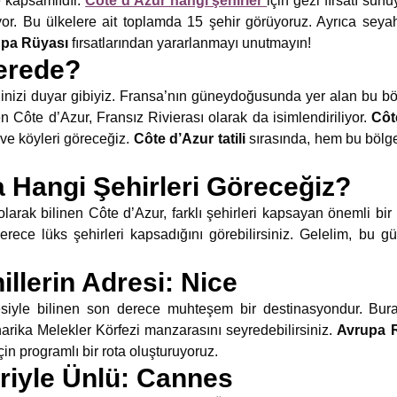
e kapsamlıdır.
Cote d Azur hangi şehirler
için gezi fırsatı sun
yor. Bu ülkelere ait toplamda 15 şehir görüyoruz. Ayrıca sey
pa Rüyası
fırsatlarından yararlanmayı unutmayın!
erede?
inizi duyar gibiyiz. Fransa’nın güneydoğusunda yer alan bu bölge
 Côte d’Azur, Fransız Rivierası olarak da isimlendiriliyor.
Côt
ve köyleri göreceğiz.
Côte d’Azur tatili
sırasında, hem bu bölg
 Hangi Şehirleri Göreceğiz?
larak bilinen Côte d’Azur, farklı şehirleri kapsayan önemli bir
rece lüks şehirleri kapsadığını görebilirsiniz. Gelelim, bu 
llerin Adresi: Nice
gesiyle bilinen son derece muhteşem bir destinasyondur. B
rika Melekler Körfezi manzarasını seyredebilirsiniz.
Avrupa 
çin programlı bir rota oluşturuyoruz.
eriyle Ünlü: Cannes