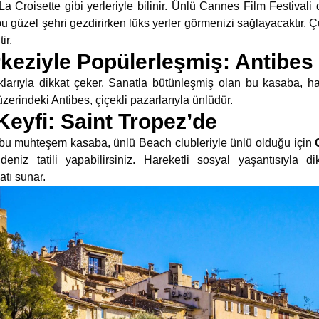
La Croisette gibi yerleriyle bilinir. Ünlü Cannes Film Festivali
bu güzel şehri gezdirirken lüks yerler görmenizi sağlayacaktır. 
ir.
keziyle Popülerleşmiş: Antibes
klarıyla dikkat çeker. Sanatla bütünleşmiş olan bu kasaba, ha
üzerindeki Antibes, çiçekli pazarlarıyla ünlüdür.
Keyfi: Saint Tropez’de
 bu muhteşem kasaba, ünlü Beach clubleriyle ünlü olduğu için
eniz tatili yapabilirsiniz. Hareketli sosyal yaşantısıyla 
atı sunar.