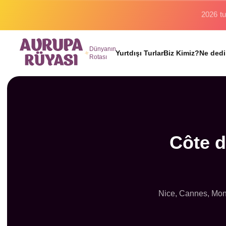
Binlerc
Dünyanın
Yurtdışı Turlar
Biz Kimiz?
Ne dedi
Rotası
Côte d
Nice, Cannes, Mona