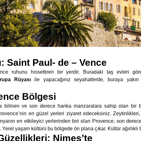
: Saint Paul- de – Vence
ence ruhunu hissettiren bir yerdir. Buradaki taş evleri gö
rupa Rüyası
ile yapacağınız seyahatlerde, buraya yakı
ence Bölgesi
yla bilinen ve son derece harika manzaralara sahip olan bir 
ovence’nin en güzel yerleri ziyaret edeceksiniz. Zeytinlikleri, ta
ünyanın en etkileyici yerlerinden biri olan Provence, son derece
. Yerel yaşam kültürü bu bölgede ön plana çıkar. Kültür ağırlıklı bi
zellikleri: Nimes’te