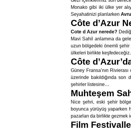
Gezi içeriklerimiz son derec
Monako gibi iki ülke yer alı
Seyahatinizi planlarken
Avru
Côte d’Azur N
Cote d Azur nerede?
Dediğ
Mavi Sahil anlamına da gelen
uzun bölgedeki önemli şehir 
ülkeleri birlikte keşfedeceğiz.
Côte d’Azur’da
Güney Fransa’nın Rivierası o
üzerinde bakıldığında son de
şehirler listesine…
Muhteşem Sahi
Nice şehri, eski şehir böl
boyunca yürüyüş yaparken ha
pazarları da birlikte gezmek i
Film Festivall