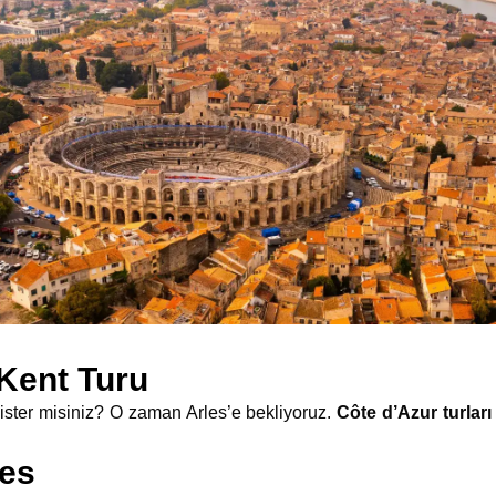
 Kent Turu
ister misiniz? O zaman Arles’e bekliyoruz.
Côte d’Azur turlar
des