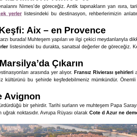
arını Nimes’de göreceğiz. Antik tapınakların yan ısıra, tarih
ek yerler
listesindeki bu destinasyon, rehberlerimizin anlatı
Keşfi: Aix – en Provence
zı burada! Muhteşem yapıları ve ilgi çekici meydanlarıyla dikka
rler
listesindeki bu durakta, sanatsal değerler de göreceğiz. Ke
Marsilya’da Çıkarın
estinasyonları arasında yer alıyor.
Fransız Rivierası şehirleri
eniz kültürünü bu şehirde keşfedebilmeniz mümkündür. Önemli t
e Avignon
ürdürdüğü bir şehirdir. Tarihi surların ve muhteşem Papa Sarayı
in uğrak noktasıdır. Avrupa Rüyası olarak
Cote d Azur ne de