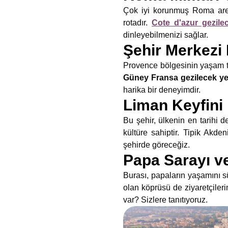
Çok iyi korunmuş Roma arenal
rotadır.
Cote d'azur gezilec
dinleyebilmenizi sağlar.
Şehir Merkezi 
Provence bölgesinin yaşam tar
Güney Fransa gezilecek ye
harika bir deneyimdir.
Liman Keyfini 
Bu şehir, ülkenin en tarihi d
kültüre sahiptir. Tipik Akd
şehirde göreceğiz.
Papa Sarayı v
Burası, papaların yaşamını s
olan köprüsü de ziyaretçiler
var? Sizlere tanıtıyoruz.