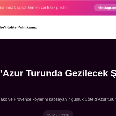
e gezginin hayali gerçek oluyor.
Instagram
ler?
Kalite Politikamız
’Azur Turunda Gezilecek Ş
ko ve Provence köylerini kapsayan 7 günlük Côte d’Azur turu v
25 Mart 2026