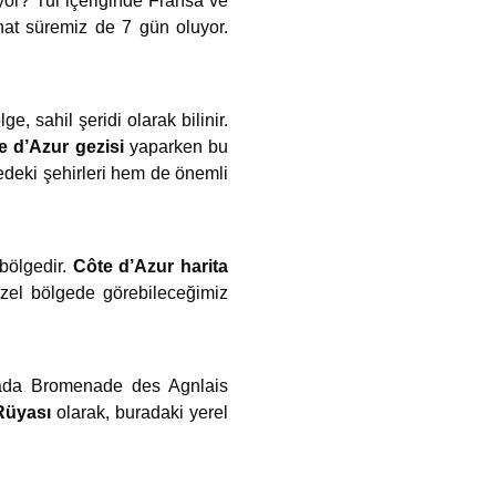
uyor? Tur içeriğinde Fransa ve
ahat süremiz de 7 gün oluyor.
, sahil şeridi olarak bilinir.
e d’Azur gezisi
yaparken bu
edeki şehirleri hem de önemli
 bölgedir.
Côte d’Azur harita
güzel bölgede görebileceğimiz
urada Bromenade des Agnlais
Rüyası
olarak, buradaki yerel