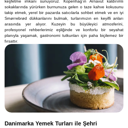
keşfetme imkanı sunuyoruz. Kopenhag’ın Arnavut kaldırımlı
sokaklarında yürürken burnunuza gelen o taze kahve kokusunu
takip etmek, yerel bir pazarda satıcılarla sohbet etmek ve en iyi
Smørrebrød dükkanlarını bulmak, turlarımızın en keyifli anları
arasında yer alıyor. Kuzeyin bu büyüleyici atmosferini,
profesyonel rehberlerimiz eşliğinde ve konforlu bir seyahat
planıyla yaşamak, gastronomi tutkunları için paha biçilemez bir
fırsattır.
Danimarka Yemek Turları ile Şehri