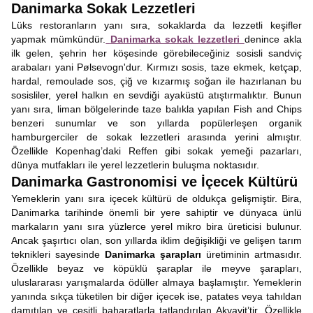
Danimarka Sokak Lezzetleri
Lüks restoranların yanı sıra, sokaklarda da lezzetli keşifler
yapmak mümkündür.
Danimarka sokak lezzetleri
denince akla
ilk gelen, şehrin her köşesinde görebileceğiniz sosisli sandviç
arabaları yani Pølsevogn'dur. Kırmızı sosis, taze ekmek, ketçap,
hardal, remoulade sos, çiğ ve kızarmış soğan ile hazırlanan bu
sosisliler, yerel halkın en sevdiği ayaküstü atıştırmalıktır. Bunun
yanı sıra, liman bölgelerinde taze balıkla yapılan Fish and Chips
benzeri sunumlar ve son yıllarda popülerleşen organik
hamburgerciler de sokak lezzetleri arasında yerini almıştır.
Özellikle Kopenhag’daki Reffen gibi sokak yemeği pazarları,
dünya mutfakları ile yerel lezzetlerin buluşma noktasıdır.
Danimarka Gastronomisi ve İçecek Kültürü
Yemeklerin yanı sıra içecek kültürü de oldukça gelişmiştir. Bira,
Danimarka tarihinde önemli bir yere sahiptir ve dünyaca ünlü
markaların yanı sıra yüzlerce yerel mikro bira üreticisi bulunur.
Ancak şaşırtıcı olan, son yıllarda iklim değişikliği ve gelişen tarım
teknikleri sayesinde
Danimarka şarapları
üretiminin artmasıdır.
Özellikle beyaz ve köpüklü şaraplar ile meyve şarapları,
uluslararası yarışmalarda ödüller almaya başlamıştır. Yemeklerin
yanında sıkça tüketilen bir diğer içecek ise, patates veya tahıldan
damıtılan ve çeşitli baharatlarla tatlandırılan Akvavit’tir. Özellikle