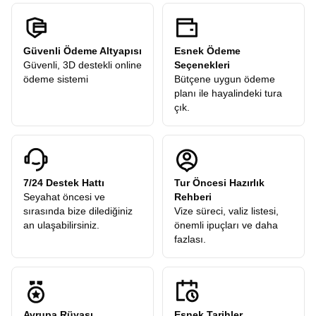
Güvenli Ödeme Altyapısı
Esnek Ödeme
Güvenli, 3D destekli online
Seçenekleri
ödeme sistemi
Bütçene uygun ödeme
planı ile hayalindeki tura
çık.
7/24 Destek Hattı
Tur Öncesi Hazırlık
Seyahat öncesi ve
Rehberi
sırasında bize dilediğiniz
Vize süreci, valiz listesi,
an ulaşabilirsiniz.
önemli ipuçları ve daha
fazlası.
Avrupa Rüyası
Esnek Tarihler