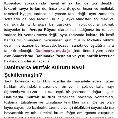
Kopenhag sokaklarında hayal etmek hiç de zor değildir.
İskandinavya
turları
denilince akla ilk gelen huzur ve mutluluk
felsefesi Hygge, sadece bir yaşam tarzı değil, aynı zamanda
sofraların da baş tacıdır. Bu büyüleyici atmosferi solumak ve
damaklarda iz bırakan bir gastronomi yolculuğuna çıkmak
isteyenler için
Avrupa Rüyası
olarak hazırladığımız bu rehber,
sadece bir yemek yazısı değil, aynı zamanda kültürel bir keşif
haritasıdır. Vikinglerin mirasından günümüzün Michelin yıldızlı
devrimine uzanan bu hikayede, lezzetin sanata dönüştüğü anlara
tanıklık edeceğiz.
Danimarka mutfağı
içinde önemli yere sahip
olan
Smørrebrød, Danimarka Pastaları ve yeni nordik lezzetler
hakkında bilgiler sunacağız.
Danimarka Mutfak Kültürü Nasıl
Şekillenmiştir?
Tarih boyunca zorlu iklim koşullarıyla mücadele eden Kuzey
halkları, ellerindeki malzemeleri en verimli şekilde kullanmayı
öğrenmiş ve bu zorunluluktan eşsiz bir gastronomi doğurmuştur.
Danimarka mutfak kültürü
temelinde saklama yöntemleri,
tuzlama, tütsüleme ve turşulama teknikleri yatar. Denize olan
kıyısı sayesinde balıkçılık, tarıma elverişli düzlükleri sayesinde ise
hayvancılık ve tahıl üretimi bu mutfağın omurgasını oluşturur.