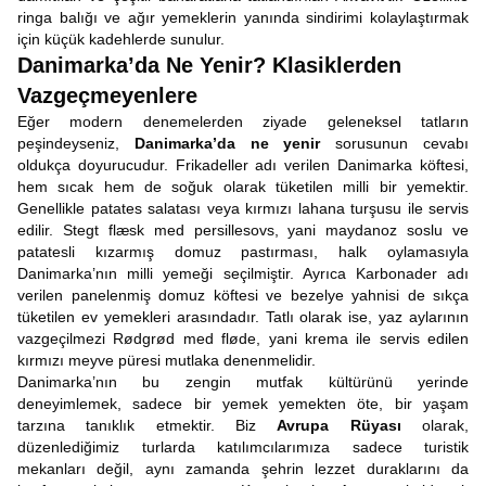
ringa balığı ve ağır yemeklerin yanında sindirimi kolaylaştırmak
için küçük kadehlerde sunulur.
Danimarka’da Ne Yenir? Klasiklerden
Vazgeçmeyenlere
Eğer modern denemelerden ziyade geleneksel tatların
peşindeyseniz,
Danimarka’da ne yenir
sorusunun cevabı
oldukça doyurucudur. Frikadeller adı verilen Danimarka köftesi,
hem sıcak hem de soğuk olarak tüketilen milli bir yemektir.
Genellikle patates salatası veya kırmızı lahana turşusu ile servis
edilir. Stegt flæsk med persillesovs, yani maydanoz soslu ve
patatesli kızarmış domuz pastırması, halk oylamasıyla
Danimarka’nın milli yemeği seçilmiştir. Ayrıca Karbonader adı
verilen panelenmiş domuz köftesi ve bezelye yahnisi de sıkça
tüketilen ev yemekleri arasındadır. Tatlı olarak ise, yaz aylarının
vazgeçilmezi Rødgrød med fløde, yani krema ile servis edilen
kırmızı meyve püresi mutlaka denenmelidir.
Danimarka’nın bu zengin mutfak kültürünü yerinde
deneyimlemek, sadece bir yemek yemekten öte, bir yaşam
tarzına tanıklık etmektir. Biz
Avrupa Rüyası
olarak,
düzenlediğimiz turlarda katılımcılarımıza sadece turistik
mekanları değil, aynı zamanda şehrin lezzet duraklarını da