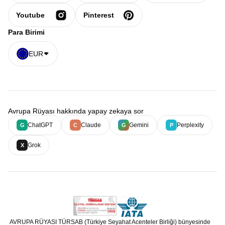
Youtube
Pinterest
Para Birimi
EUR
Avrupa Rüyası hakkında yapay zekaya sor
ChatGPT
Claude
Gemini
Perplexity
G
C
G
P
Grok
X
AVRUPA RÜYASI TÜRSAB (Türkiye Seyahat Acenteler Birliği) bünyesinde