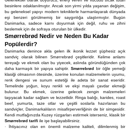
Geleneksel olarak doyurucu, enerji veren ve vücudu sıcak tutan
besinlere odaklanılmıştır. Ancak son yirmi yılda yaşanan değişim,
bu geleneksel yapıyı modern tekniklerle harmanlayarak dünyada
eşi benzeri görülmemiş bir saygınlığa ulaştırmıştır. Bugün
Danimarka, sadece karnı doyurmak için değil, ruhu ve zihni
beslemek için de sofraya oturulan bir ülkedir.
Smørrebrød Nedir ve Neden Bu Kadar
Popülerdir?
Danimarka denince akla gelen ilk ikonik lezzet şüphesiz açık
sandviç olarak bilinen Smørrebrød çeşitleridir. Kelime anlamı
tereyağı ve ekmek olan bu yiyecek, aslında göründüğünden çok
daha karmaşık bir yapıya sahiptir.
Smørrebrød
bir öğle yemeği
klasiği olmasının ötesinde, üzerine konulan malzemelerin uyumu,
renk dengesi ve sunum estetiği ile adeta bir sanat eseridir.
Temelinde yoğun, koyu renkli ve ekşi mayalı çavdar ekmeği
bulunur. Bu ekmek, üzerine gelecek zengin malzemeleri
taşıyacak kadar sağlam ve lezzetlidir. Ringa balığı, karides, roast
beef, yumurta, taze otlar ve çeşitli soslarla hazırlanan bu
sandviçler, Danimarkalıların misafirperverliğinin de bir simgesidir.
Kendi mutfağınızda Kuzey rüzgarları estirmek isterseniz, klasik bir
Smørrebrød tarifi
ile işe başlayabilirsiniz.
· İhtiyacınız olan en önemli malzeme kaliteli, dilimlenmiş bir