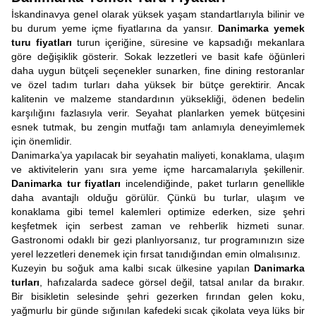
İskandinavya genel olarak yüksek yaşam standartlarıyla bilinir ve
bu durum yeme içme fiyatlarına da yansır.
Danimarka yemek
turu fiyatları
turun içeriğine, süresine ve kapsadığı mekanlara
göre değişiklik gösterir. Sokak lezzetleri ve basit kafe öğünleri
daha uygun bütçeli seçenekler sunarken, fine dining restoranlar
ve özel tadım turları daha yüksek bir bütçe gerektirir. Ancak
kalitenin ve malzeme standardının yüksekliği, ödenen bedelin
karşılığını fazlasıyla verir. Seyahat planlarken yemek bütçesini
esnek tutmak, bu zengin mutfağı tam anlamıyla deneyimlemek
için önemlidir.
Danimarka’ya yapılacak bir seyahatin maliyeti, konaklama, ulaşım
ve aktivitelerin yanı sıra yeme içme harcamalarıyla şekillenir.
Danimarka tur fiyatları
incelendiğinde, paket turların genellikle
daha avantajlı olduğu görülür. Çünkü bu turlar, ulaşım ve
konaklama gibi temel kalemleri optimize ederken, size şehri
keşfetmek için serbest zaman ve rehberlik hizmeti sunar.
Gastronomi odaklı bir gezi planlıyorsanız, tur programınızın size
yerel lezzetleri denemek için fırsat tanıdığından emin olmalısınız.
Kuzeyin bu soğuk ama kalbi sıcak ülkesine yapılan
Danimarka
turları
, hafızalarda sadece görsel değil, tatsal anılar da bırakır.
Bir bisikletin selesinde şehri gezerken fırından gelen koku,
yağmurlu bir günde sığınılan kafedeki sıcak çikolata veya lüks bir