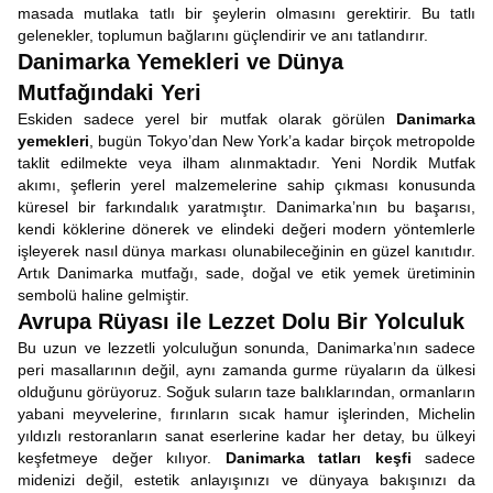
masada mutlaka tatlı bir şeylerin olmasını gerektirir. Bu tatlı
gelenekler, toplumun bağlarını güçlendirir ve anı tatlandırır.
Danimarka Yemekleri ve Dünya
Mutfağındaki Yeri
Eskiden sadece yerel bir mutfak olarak görülen
Danimarka
yemekleri
, bugün Tokyo’dan New York’a kadar birçok metropolde
taklit edilmekte veya ilham alınmaktadır. Yeni Nordik Mutfak
akımı, şeflerin yerel malzemelerine sahip çıkması konusunda
küresel bir farkındalık yaratmıştır. Danimarka’nın bu başarısı,
kendi köklerine dönerek ve elindeki değeri modern yöntemlerle
işleyerek nasıl dünya markası olunabileceğinin en güzel kanıtıdır.
Artık Danimarka mutfağı, sade, doğal ve etik yemek üretiminin
sembolü haline gelmiştir.
Avrupa Rüyası ile Lezzet Dolu Bir Yolculuk
Bu uzun ve lezzetli yolculuğun sonunda, Danimarka’nın sadece
peri masallarının değil, aynı zamanda gurme rüyaların da ülkesi
olduğunu görüyoruz. Soğuk suların taze balıklarından, ormanların
yabani meyvelerine, fırınların sıcak hamur işlerinden, Michelin
yıldızlı restoranların sanat eserlerine kadar her detay, bu ülkeyi
keşfetmeye değer kılıyor.
Danimarka tatları keşfi
sadece
midenizi değil, estetik anlayışınızı ve dünyaya bakışınızı da