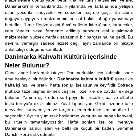
malzemelere dönüş yaptı. Artık ithal ve lüks malzemeler yerine,
Danimarka'nın ormanlarında, kıyılarında ve tarlalarında yetişen
otlar, yosunlar, meyveler ve sebzeler başrole geçti. Bu akım,
doğaya saygıyı ve malzemenin en saf halini tabağa yansıtmayı
hedefler. Rene Redzepi gibi öncü şeflerin liderliğinde, karıncalar,
çam iğneleri veya fermente edilmiş sebzeler gibi alışılmadık
malzemeler, yüksek mutfak sanatının bir parçası haline geldi. Bu
devrim, yemeğin sadece lezzet değil, aynı zamanda bir hikaye
anlatıcılığı olduğunu kanıtladı.
Danimarka Kahvaltı Kültürü İçerisinde
Neler Bulunur?
Güne zinde başlamak isteyen Danimarkalılar için kahvaltı, sade
ama besleyici bir öğündür.
Danimarka kahvaltı kültürü
genellikle
hafta içi hızlı ve pratik, hafta sonları ise uzun ve keyiflidir. Sofrada
mutlaka taze pişmiş ekmek çeşitleri, özellikle de çavdar ekmeği
bulunur. Yanına eşlik eden sert peynirler, reçeller, bal ve elbette
tuzlu tereyağı eksik olmaz. Yulaf lapası yani Grød, üzerine taze
meyveler, kuruyemişler ve tarçın eklenerek tüketilen popüler bir
seçenektir. Ayrıca yumuşak haşlanmış yumurta ve sabah kahvesi,
bu ritüelin tamamlayıcısıdır. Hafta sonları ise bu menüye
Danimarka hamur işleri ve belki de küçük bir kadeh Gammel
Dansk likörü eşlik edebilir.