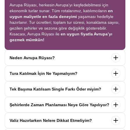
Avrupa Rüyası, herkesin Avrupa’yı keşfedebilmesi için
ekonomik turlar sunar. Tüm rotalarımız, katılımcıların
en
uygun maliyetle en fazla deneyimi
yaşaması hedefiyle
hazırlanır. Tur ücretleri; toplam tur süresi, konaklama sayısı,
gezilen şehirler ve sezona göre değişiklik gösterebilir.
Kısacası, Avrupa Rüyası ile
en uygun fiyatla Avrupa’yı
gezmek mümkün!
Neden Avrupa Rüyası?
Avrupa Rüyası ile ekonomik bir şekilde
tek seferde birçok
Tura Katılmak İçin Ne Yapmalıyım?
ülkeyi
keşfedin! Ekstra tur ücreti yok, tüm geziler fiyata
dahil.
Profesyonel kokartlı rehberler
,
konforlu oteller
ve
Tur sayfasındaki
“Başvuru Yap”
formunu doldurun ve
benzersiz rotalar
ile Avrupa’yı en keyifli şekilde yaşayın.
Tek Başıma Katılsam Single Farkı Öder miyim?
seyahat sözleşmesini
onaylayın.
İlk taksiti
ödediğinizde
kaydınız tamamlanır ve Avrupa Rüyası’yla yolculuğunuz
Hayır, ödemezsiniz. Avrupa Rüyası’nda tek başına
başlar!
Şehirlerde Zaman Planlaması Neye Göre Yapılıyor?
katıldığınızda
1000 Euro’ya varan single farkı
uygulanmaz.
Sizi, mesleğinize ve yaşınıza uygun bir
Avrupa Rüyası turlarındaki tüm zaman planlamaları,
uzman
katılımcı ile eşleştiririz; böylece
ek ücret ödemeden
Valiz Hazırlarken Nelere Dikkat Etmeliyim?
operasyon birimimiz tarafından önceden test edilip
en
konforlu bir şekilde seyahat edebilirsiniz.
verimli şekilde hazırlanmıştır. Her şehirde geçirilen süre;