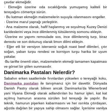
çavdar ekmeğidir.
· Ekmeğin üzerine oda sıcaklığında yumuşamış kaliteli bir
tereyağını cömertçe sürün.
· Bu katman ekmeğin malzemelerin suyuyla ıslanmasını engeller.
· Üzerine marul yaprağı yerleştirin.
· Ana malzeme olarak, hafif haşlanmış ve soyulmuş Kuzey Denizi
karideslerini veya ince dilimlenmiş tütsülenmiş somonu ekleyin.
·Üzerine ev yapımı remoulade sos, ince dilimlenmiş turp, biraz
dereotu ve son dokunuş olarak limon dilimi ekleyin.
· Eğer etli bir versiyon isterseniz soğuk roast beef dilimleri, çıtır
soğan, yaban turpu rendesi ve kornişon turşu harika bir uyum
yakalar.
·Bu tarifte önemli olan, malzemelerin ekmeği tamamen kapatması
ve görsel bir şölen sunmasıdır.
Danimarka Pastaları Nelerdir?
Sabahın erken saatlerinde fırınlardan yükselen o tereyağlı koku,
Danimarka pastaları
ile tanışmanız için bir davettir. Dünyada
Danish Pastry olarak bilinen ancak Danimarka’da Wienerbrød
yani Viyana Ekmeği olarak adlandırılan bu hamur işleri, kat kat
açılmış hamurun arasına sürülen bol tereyağı ile yapılır. Bu
teknik, hamurun pişerken kabarmasını ve her ısırıkta çıtırdayan,
ağızda dağılan bir yapıya sahip olmasını sağlar. İçerisine vanilya