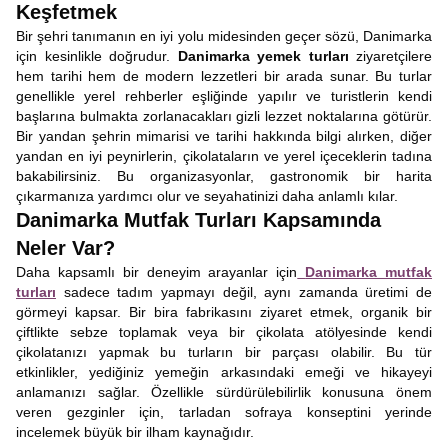
Keşfetmek
Bir şehri tanımanın en iyi yolu midesinden geçer sözü, Danimarka
için kesinlikle doğrudur.
Danimarka yemek turları
ziyaretçilere
hem tarihi hem de modern lezzetleri bir arada sunar. Bu turlar
genellikle yerel rehberler eşliğinde yapılır ve turistlerin kendi
başlarına bulmakta zorlanacakları gizli lezzet noktalarına götürür.
Bir yandan şehrin mimarisi ve tarihi hakkında bilgi alırken, diğer
yandan en iyi peynirlerin, çikolataların ve yerel içeceklerin tadına
bakabilirsiniz. Bu organizasyonlar, gastronomik bir harita
çıkarmanıza yardımcı olur ve seyahatinizi daha anlamlı kılar.
Danimarka Mutfak Turları Kapsamında
Neler Var?
Daha kapsamlı bir deneyim arayanlar için
Danimarka mutfak
turları
sadece tadım yapmayı değil, aynı zamanda üretimi de
görmeyi kapsar. Bir bira fabrikasını ziyaret etmek, organik bir
çiftlikte sebze toplamak veya bir çikolata atölyesinde kendi
çikolatanızı yapmak bu turların bir parçası olabilir. Bu tür
etkinlikler, yediğiniz yemeğin arkasındaki emeği ve hikayeyi
anlamanızı sağlar. Özellikle sürdürülebilirlik konusuna önem
veren gezginler için, tarladan sofraya konseptini yerinde
incelemek büyük bir ilham kaynağıdır.