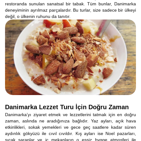
restoranda sunulan sanatsal bir tabak. Tüm bunlar, Danimarka
deneyiminin ayrılmaz parçalardır. Bu turlar, size sadece bir ülkeyi
değil, o ülkenin ruhunu da tanıtır.
Danimarka Lezzet Turu İçin Doğru Zaman
Danimarka’yı ziyaret etmek ve lezzetlerini tatmak için en doğru
zaman, aslında ne aradığınıza bağlıdır. Yaz ayları, açık hava
etkinlikleri, sokak yemekleri ve gece geç saatlere kadar süren
aydınlık gökyüzü ile cıvıl cıvıldır. Kış ayları ise Noel pazarları,
sıcak şaraplar ve iç mekanların o eşsiz hygge atmosferi ile