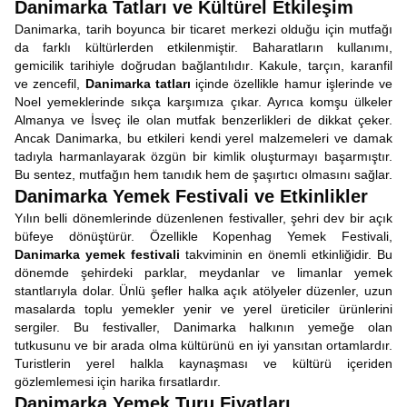
Danimarka Tatları ve Kültürel Etkileşim
Danimarka, tarih boyunca bir ticaret merkezi olduğu için mutfağı
da farklı kültürlerden etkilenmiştir. Baharatların kullanımı,
gemicilik tarihiyle doğrudan bağlantılıdır. Kakule, tarçın, karanfil
ve zencefil,
Danimarka tatları
içinde özellikle hamur işlerinde ve
Noel yemeklerinde sıkça karşımıza çıkar. Ayrıca komşu ülkeler
Almanya ve İsveç ile olan mutfak benzerlikleri de dikkat çeker.
Ancak Danimarka, bu etkileri kendi yerel malzemeleri ve damak
tadıyla harmanlayarak özgün bir kimlik oluşturmayı başarmıştır.
Bu sentez, mutfağın hem tanıdık hem de şaşırtıcı olmasını sağlar.
Danimarka Yemek Festivali ve Etkinlikler
Yılın belli dönemlerinde düzenlenen festivaller, şehri dev bir açık
büfeye dönüştürür. Özellikle Kopenhag Yemek Festivali,
Danimarka yemek festivali
takviminin en önemli etkinliğidir. Bu
dönemde şehirdeki parklar, meydanlar ve limanlar yemek
stantlarıyla dolar. Ünlü şefler halka açık atölyeler düzenler, uzun
masalarda toplu yemekler yenir ve yerel üreticiler ürünlerini
sergiler. Bu festivaller, Danimarka halkının yemeğe olan
tutkusunu ve bir arada olma kültürünü en iyi yansıtan ortamlardır.
Turistlerin yerel halkla kaynaşması ve kültürü içeriden
gözlemlemesi için harika fırsatlardır.
Danimarka Yemek Turu Fiyatları