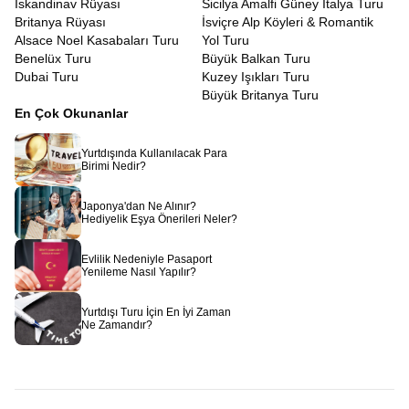
İskandinav Rüyası
Sicilya Amalfi Güney İtalya Turu
Britanya Rüyası
İsviçre Alp Köyleri & Romantik
Alsace Noel Kasabaları Turu
Yol Turu
Benelüx Turu
Büyük Balkan Turu
Dubai Turu
Kuzey Işıkları Turu
Büyük Britanya Turu
En Çok Okunanlar
Yurtdışında Kullanılacak Para
Birimi Nedir?
Japonya'dan Ne Alınır?
Hediyelik Eşya Önerileri Neler?
Evlilik Nedeniyle Pasaport
Yenileme Nasıl Yapılır?
Yurtdışı Turu İçin En İyi Zaman
Ne Zamandır?