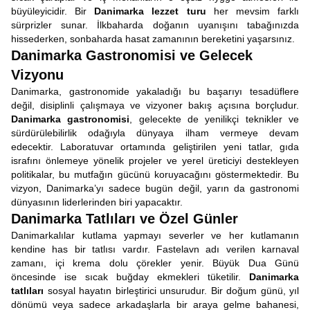
büyüleyicidir. Bir
Danimarka lezzet turu
her mevsim farklı
sürprizler sunar. İlkbaharda doğanın uyanışını tabağınızda
hissederken, sonbaharda hasat zamanının bereketini yaşarsınız.
Danimarka Gastronomisi ve Gelecek
Vizyonu
Danimarka, gastronomide yakaladığı bu başarıyı tesadüflere
değil, disiplinli çalışmaya ve vizyoner bakış açısına borçludur.
Danimarka gastronomisi
, gelecekte de yenilikçi teknikler ve
sürdürülebilirlik odağıyla dünyaya ilham vermeye devam
edecektir. Laboratuvar ortamında geliştirilen yeni tatlar, gıda
israfını önlemeye yönelik projeler ve yerel üreticiyi destekleyen
politikalar, bu mutfağın gücünü koruyacağını göstermektedir. Bu
vizyon, Danimarka’yı sadece bugün değil, yarın da gastronomi
dünyasının liderlerinden biri yapacaktır.
Danimarka Tatlıları ve Özel Günler
Danimarkalılar kutlama yapmayı severler ve her kutlamanın
kendine has bir tatlısı vardır. Fastelavn adı verilen karnaval
zamanı, içi krema dolu çörekler yenir. Büyük Dua Günü
öncesinde ise sıcak buğday ekmekleri tüketilir.
Danimarka
tatlıları
sosyal hayatın birleştirici unsurudur. Bir doğum günü, yıl
dönümü veya sadece arkadaşlarla bir araya gelme bahanesi,