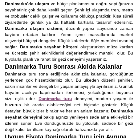
Danimarka’da ulaşım
ve bütçe planlamasını doğru yaptığınızda
seyahatiniz çok daha keyifli geçer. Şehir içi ulaşımda tren, metro
ve otobüsler dakik çalışır ve kullanımı oldukça pratiktir. Kısa süreli
ziyaretlerde günlük ya da haftalık kartlarla tasarruf edersiniz.
Danimarka ulaşım sistemi
, düzenli yapısı sayesinde zaman
kaybını ortadan kaldırır. Yeme içme masraflarında market
alışverişi bütçeyi dengeler. Küçük kafelerde öğle menüleri avantaj
sağlar.
Danimarka seyahat bütçesi
oluştururken müze kartları
ve ücretsiz şehir etkinliklerini değerlendirmek mantıklı olur. Bu
tüyolarla planlı ve rahat bir gezi deneyimi yaşarsınız.
Danimarka Turu Sonrası Akılda Kalanlar
Danimarka turu sona erdiğinde aklınızda kalanlar, gördüğünüz
yerlerden çok hissettikleriniz olur. Bu ülkeden düzenli şehirler,
sakin insanlar ve dengeli bir yaşam anlayışıyla ayrılırsınız. Günlük
hayatın aceleye kapılmadan ilerlemesi, yolculuğunuz boyunca
size eşlik eder.
Danimarka turu
deneyimi, modern yaşam ile
huzurun bir arada olabileceğini net biçimde gösterir. Küçük
detaylar, büyük izler bırakır ve her an anlam kazanır.
Danimarka
seyahat deneyimi
bakış açınızı yenileyen sade ama etkileyici bir
izlenim sunar. Eve döndüğünüzde bu yolculuk, sadece bir gezi
değil kalıcı bir ilham kaynağı olarak hafızanızda yer alır.
Uygun Fiyata Danimarka Turu için Avrupa