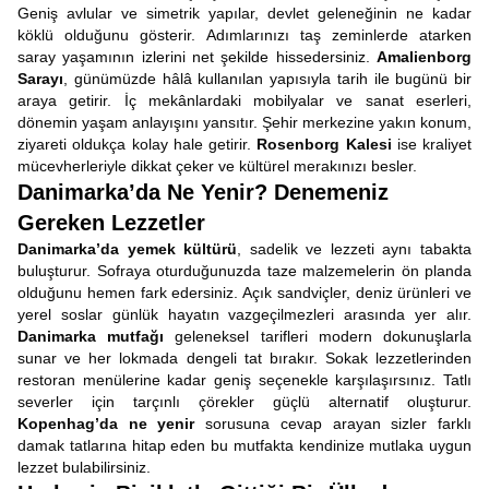
Geniş avlular ve simetrik yapılar, devlet geleneğinin ne kadar
köklü olduğunu gösterir. Adımlarınızı taş zeminlerde atarken
saray yaşamının izlerini net şekilde hissedersiniz.
Amalienborg
Sarayı
, günümüzde hâlâ kullanılan yapısıyla tarih ile bugünü bir
araya getirir. İç mekânlardaki mobilyalar ve sanat eserleri,
dönemin yaşam anlayışını yansıtır. Şehir merkezine yakın konum,
ziyareti oldukça kolay hale getirir.
Rosenborg Kalesi
ise kraliyet
mücevherleriyle dikkat çeker ve kültürel merakınızı besler.
Danimarka’da Ne Yenir? Denemeniz
Gereken Lezzetler
Danimarka’da yemek kültürü
, sadelik ve lezzeti aynı tabakta
buluşturur. Sofraya oturduğunuzda taze malzemelerin ön planda
olduğunu hemen fark edersiniz. Açık sandviçler, deniz ürünleri ve
yerel soslar günlük hayatın vazgeçilmezleri arasında yer alır.
Danimarka mutfağı
geleneksel tarifleri modern dokunuşlarla
sunar ve her lokmada dengeli tat bırakır. Sokak lezzetlerinden
restoran menülerine kadar geniş seçenekle karşılaşırsınız. Tatlı
severler için tarçınlı çörekler güçlü alternatif oluşturur.
Kopenhag’da ne yenir
sorusuna cevap arayan sizler farklı
damak tatlarına hitap eden bu mutfakta kendinize mutlaka uygun
lezzet bulabilirsiniz.