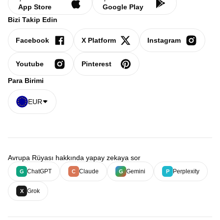
App Store
Google Play
Bizi Takip Edin
Facebook
X Platform
Instagram
Youtube
Pinterest
Para Birimi
EUR
Avrupa Rüyası hakkında yapay zekaya sor
ChatGPT
Claude
Gemini
Perplexity
G
C
G
P
Grok
X