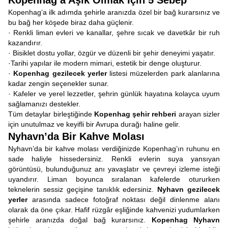
Kopenhag’a Aşık Olmak İçin 5 Sebep
Kopenhag’a ilk adımda şehirle aranızda özel bir bağ kurarsınız ve
bu bağ her köşede biraz daha güçlenir.
· Renkli liman evleri ve kanallar, şehre sıcak ve davetkâr bir ruh
kazandırır.
· Bisiklet dostu yollar, özgür ve düzenli bir şehir deneyimi yaşatır.
·Tarihi yapılar ile modern mimari, estetik bir denge oluşturur.
·
Kopenhag gezilecek yerler
listesi müzelerden park alanlarına
kadar zengin seçenekler sunar.
· Kafeler ve yerel lezzetler, şehrin günlük hayatına kolayca uyum
sağlamanızı destekler.
Tüm detaylar birleştiğinde
Kopenhag şehir rehberi
arayan sizler
için unutulmaz ve keyifli bir Avrupa durağı haline gelir.
Nyhavn’da Bir Kahve Molası
Nyhavn’da bir kahve molası verdiğinizde Kopenhag’ın ruhunu en
sade haliyle hissedersiniz. Renkli evlerin suya yansıyan
görüntüsü, bulunduğunuz anı yavaşlatır ve çevreyi izleme isteği
uyandırır. Liman boyunca sıralanan kafelerde otururken
teknelerin sessiz geçişine tanıklık edersiniz.
Nyhavn gezilecek
yerler
arasında sadece fotoğraf noktası değil dinlenme alanı
olarak da öne çıkar. Hafif rüzgâr eşliğinde kahvenizi yudumlarken
şehirle aranızda doğal bağ kurarsınız.
Kopenhag Nyhavn