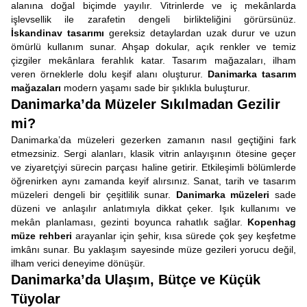
alanına doğal biçimde yayılır. Vitrinlerde ve iç mekânlarda
işlevsellik ile zarafetin dengeli birlikteliğini görürsünüz.
İskandinav tasarımı
gereksiz detaylardan uzak durur ve uzun
ömürlü kullanım sunar. Ahşap dokular, açık renkler ve temiz
çizgiler mekânlara ferahlık katar. Tasarım mağazaları, ilham
veren örneklerle dolu keşif alanı oluşturur.
Danimarka tasarım
mağazaları
modern yaşamı sade bir şıklıkla buluşturur.
Danimarka’da Müzeler Sıkılmadan Gezilir
mi?
Danimarka’da müzeleri gezerken zamanın nasıl geçtiğini fark
etmezsiniz. Sergi alanları, klasik vitrin anlayışının ötesine geçer
ve ziyaretçiyi sürecin parçası haline getirir. Etkileşimli bölümlerde
öğrenirken aynı zamanda keyif alırsınız. Sanat, tarih ve tasarım
müzeleri dengeli bir çeşitlilik sunar.
Danimarka müzeleri
sade
düzeni ve anlaşılır anlatımıyla dikkat çeker. Işık kullanımı ve
mekân planlaması, gezinti boyunca rahatlık sağlar.
Kopenhag
müze rehberi
arayanlar için şehir, kısa sürede çok şey keşfetme
imkânı sunar. Bu yaklaşım sayesinde müze gezileri yorucu değil,
ilham verici deneyime dönüşür.
Danimarka’da Ulaşım, Bütçe ve Küçük
Tüyolar