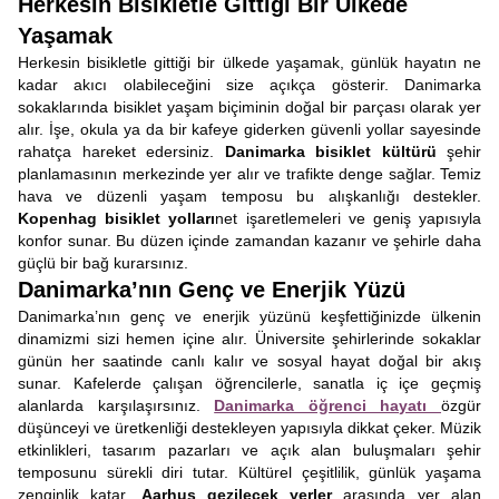
Herkesin Bisikletle Gittiği Bir Ülkede
Yaşamak
Herkesin bisikletle gittiği bir ülkede yaşamak, günlük hayatın ne
kadar akıcı olabileceğini size açıkça gösterir. Danimarka
sokaklarında bisiklet yaşam biçiminin doğal bir parçası olarak yer
alır. İşe, okula ya da bir kafeye giderken güvenli yollar sayesinde
rahatça hareket edersiniz.
Danimarka bisiklet kültürü
şehir
planlamasının merkezinde yer alır ve trafikte denge sağlar. Temiz
hava ve düzenli yaşam temposu bu alışkanlığı destekler.
Kopenhag bisiklet yolları
net işaretlemeleri ve geniş yapısıyla
konfor sunar. Bu düzen içinde zamandan kazanır ve şehirle daha
güçlü bir bağ kurarsınız.
Danimarka’nın Genç ve Enerjik Yüzü
Danimarka’nın genç ve enerjik yüzünü keşfettiğinizde ülkenin
dinamizmi sizi hemen içine alır. Üniversite şehirlerinde sokaklar
günün her saatinde canlı kalır ve sosyal hayat doğal bir akış
sunar. Kafelerde çalışan öğrencilerle, sanatla iç içe geçmiş
alanlarda karşılaşırsınız.
Danimarka öğrenci hayatı
özgür
düşünceyi ve üretkenliği destekleyen yapısıyla dikkat çeker. Müzik
etkinlikleri, tasarım pazarları ve açık alan buluşmaları şehir
temposunu sürekli diri tutar. Kültürel çeşitlilik, günlük yaşama
zenginlik katar.
Aarhus gezilecek yerler
arasında yer alan