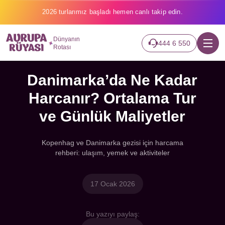
2026 turlarımız başladı hemen canlı takip edin.
Dünyanın
444 6 550
Rotası
Danimarka’da Ne Kadar
Harcanır? Ortalama Tur
ve Günlük Maliyetler
Kopenhag ve Danimarka gezisi için harcama
rehberi: ulaşım, yemek ve aktiviteler
17 Ocak 2026
Bu yazıyı paylaş: