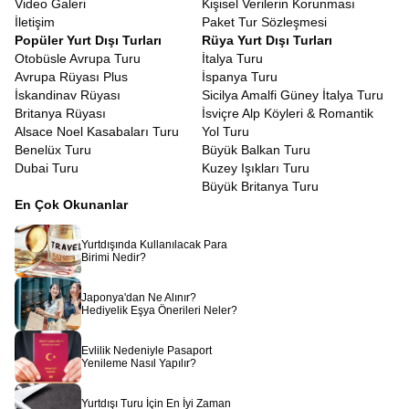
Video Galeri
Kişisel Verilerin Korunması
İletişim
Paket Tur Sözleşmesi
Popüler Yurt Dışı Turları
Rüya Yurt Dışı Turları
Otobüsle Avrupa Turu
İtalya Turu
Avrupa Rüyası Plus
İspanya Turu
İskandinav Rüyası
Sicilya Amalfi Güney İtalya Turu
Britanya Rüyası
İsviçre Alp Köyleri & Romantik
Alsace Noel Kasabaları Turu
Yol Turu
Benelüx Turu
Büyük Balkan Turu
Dubai Turu
Kuzey Işıkları Turu
Büyük Britanya Turu
En Çok Okunanlar
Yurtdışında Kullanılacak Para
Birimi Nedir?
Japonya'dan Ne Alınır?
Hediyelik Eşya Önerileri Neler?
Evlilik Nedeniyle Pasaport
Yenileme Nasıl Yapılır?
Yurtdışı Turu İçin En İyi Zaman