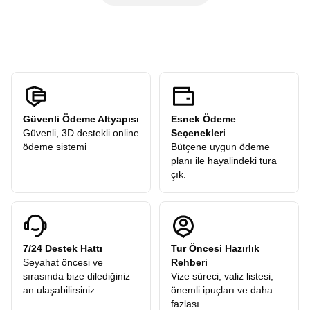
öneriler alır ve sonrasında verilen
serbest zamanda
şehri
ücreti
talep etmez. Turlarımızdaki tüm ekstra geziler
kendi temponuzda deneyimleyebilirsiniz.
katılımcılarımıza hediye olarak dahildir.
Güvenli Ödeme Altyapısı
Esnek Ödeme
Güvenli, 3D destekli online
Seçenekleri
ödeme sistemi
Bütçene uygun ödeme
planı ile hayalindeki tura
çık.
7/24 Destek Hattı
Tur Öncesi Hazırlık
Seyahat öncesi ve
Rehberi
sırasında bize dilediğiniz
Vize süreci, valiz listesi,
an ulaşabilirsiniz.
önemli ipuçları ve daha
fazlası.