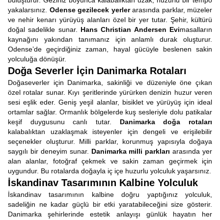
buluşturur. Geziniz boyunca kalabalıktan uzak, huzurlu bir tempo
yakalarsınız.
Odense gezilecek yerler
arasında parklar, müzeler
ve nehir kenarı yürüyüş alanları özel bir yer tutar. Şehir, kültürü
doğal sadelikle sunar.
Hans Christian Andersen Evi
masalların
kaynağını yakından tanımanız için anlamlı durak oluşturur.
Odense’de geçirdiğiniz zaman, hayal gücüyle beslenen sakin
yolculuğa dönüşür.
Doğa Severler İçin Danimarka Rotaları
Doğaseverler için Danimarka, sakinliği ve düzeniyle öne çıkan
özel rotalar sunar. Kıyı şeritlerinde yürürken denizin huzur veren
sesi eşlik eder. Geniş yeşil alanlar, bisiklet ve yürüyüş için ideal
ortamlar sağlar. Ormanlık bölgelerde kuş sesleriyle dolu patikalar
keşif duygusunu canlı tutar.
Danimarka doğa rotaları
kalabalıktan uzaklaşmak isteyenler için dengeli ve erişilebilir
seçenekler oluşturur. Milli parklar, korunmuş yapısıyla doğaya
saygılı bir deneyim sunar.
Danimarka milli parkları
arasında yer
alan alanlar, fotoğraf çekmek ve sakin zaman geçirmek için
uygundur. Bu rotalarda doğayla iç içe huzurlu yolculuk yaşarsınız.
İskandinav Tasarımının Kalbine Yolculuk
İskandinav tasarımının kalbine doğru yaptığınız yolculuk,
sadeliğin ne kadar güçlü bir etki yaratabileceğini size gösterir.
Danimarka şehirlerinde estetik anlayışı günlük hayatın her