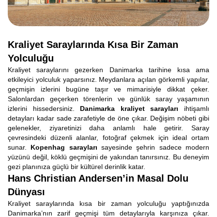
Kraliyet Saraylarında Kısa Bir Zaman
Yolculuğu
Kraliyet saraylarını gezerken Danimarka tarihine kısa ama
etkileyici yolculuk yaparsınız. Meydanlara açılan görkemli yapılar,
geçmişin izlerini bugüne taşır ve mimarisiyle dikkat çeker.
Salonlardan geçerken törenlerin ve günlük saray yaşamının
izlerini hissedersiniz.
Danimarka kraliyet sarayları
ihtişamlı
detayları kadar sade zarafetiyle de öne çıkar. Değişim nöbeti gibi
gelenekler, ziyaretinizi daha anlamlı hale getirir. Saray
çevresindeki düzenli alanlar, fotoğraf çekmek için ideal ortam
sunar.
Kopenhag sarayları
sayesinde şehrin sadece modern
yüzünü değil, köklü geçmişini de yakından tanırsınız. Bu deneyim
gezi planınıza güçlü bir kültürel derinlik katar.
Hans Christian Andersen’in Masal Dolu
Dünyası
Kraliyet saraylarında kısa bir zaman yolculuğu yaptığınızda
Danimarka’nın zarif geçmişi tüm detaylarıyla karşınıza çıkar.