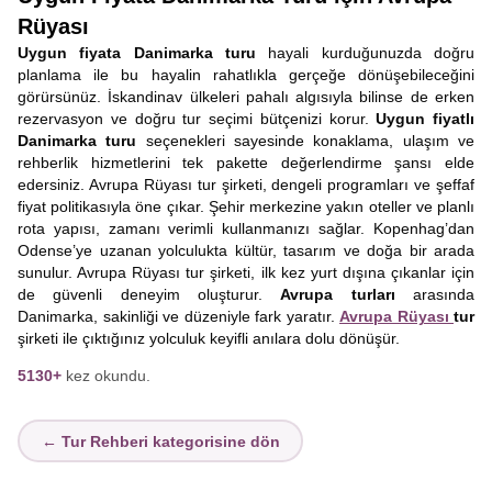
Rüyası
Uygun fiyata Danimarka turu
hayali kurduğunuzda doğru
planlama ile bu hayalin rahatlıkla gerçeğe dönüşebileceğini
görürsünüz. İskandinav ülkeleri pahalı algısıyla bilinse de erken
rezervasyon ve doğru tur seçimi bütçenizi korur.
Uygun fiyatlı
Danimarka turu
seçenekleri sayesinde konaklama, ulaşım ve
rehberlik hizmetlerini tek pakette değerlendirme şansı elde
edersiniz. Avrupa Rüyası tur şirketi, dengeli programları ve şeffaf
fiyat politikasıyla öne çıkar. Şehir merkezine yakın oteller ve planlı
rota yapısı, zamanı verimli kullanmanızı sağlar. Kopenhag’dan
Odense’ye uzanan yolculukta kültür, tasarım ve doğa bir arada
sunulur. Avrupa Rüyası tur şirketi, ilk kez yurt dışına çıkanlar için
de güvenli deneyim oluşturur.
Avrupa turları
arasında
Danimarka, sakinliği ve düzeniyle fark yaratır.
Avrupa Rüyası
tur
şirketi ile çıktığınız yolculuk keyifli anılara dolu dönüşür.
5130+
kez okundu.
← Tur Rehberi kategorisine dön