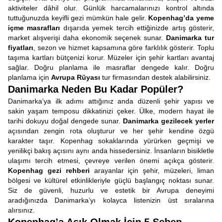
aktiviteler dâhil olur. Günlük harcamalarınızı kontrol altında
tuttuğunuzda keyifli gezi mümkün hale gelir.
Kopenhag’da yeme
içme masrafları
dışarıda yemek tercih ettiğinizde artış gösterir,
market alışverişi daha ekonomik seçenek sunar.
Danimarka tur
fiyatları
, sezon ve hizmet kapsamına göre farklılık gösterir. Toplu
taşıma kartları bütçenizi korur. Müzeler için şehir kartları avantaj
sağlar. Doğru planlama ile masraflar dengede kalır. Doğru
planlama için
Avrupa Rüyası
tur firmasından destek alabilirsiniz.
Danimarka Neden Bu Kadar Popüler?
Danimarka’ya ilk adımı attığınız anda düzenli şehir yapısı ve
sakin yaşam temposu dikkatinizi çeker. Ülke, modern hayat ile
tarihi dokuyu doğal dengede sunar.
Danimarka gezilecek yerler
açısından zengin rota oluşturur ve her şehir kendine özgü
karakter taşır. Kopenhag sokaklarında yürürken geçmişi ve
yenilikçi bakış açısını aynı anda hissedersiniz. İnsanların bisikletle
ulaşımı tercih etmesi, çevreye verilen önemi açıkça gösterir.
Kopenhag gezi rehberi
arayanlar için şehir, müzeleri, liman
bölgesi ve kültürel etkinlikleriyle güçlü başlangıç noktası sunar.
Siz de güvenli, huzurlu ve estetik bir Avrupa deneyimi
aradığınızda Danimarka’yı kolayca listenizin üst sıralarına
alırsınız.