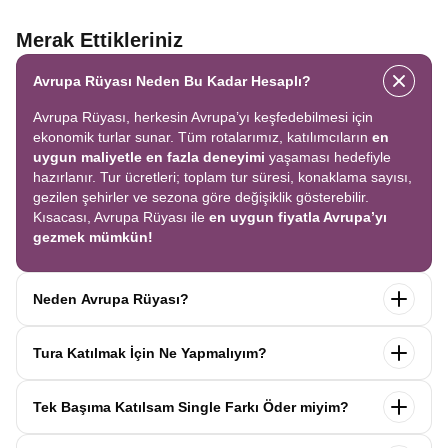
Merak Ettikleriniz
Avrupa Rüyası Neden Bu Kadar Hesaplı?
Avrupa Rüyası, herkesin Avrupa’yı keşfedebilmesi için
ekonomik turlar sunar. Tüm rotalarımız, katılımcıların
en
uygun maliyetle en fazla deneyimi
yaşaması hedefiyle
hazırlanır. Tur ücretleri; toplam tur süresi, konaklama sayısı,
gezilen şehirler ve sezona göre değişiklik gösterebilir.
Kısacası, Avrupa Rüyası ile
en uygun fiyatla Avrupa’yı
gezmek mümkün!
Neden Avrupa Rüyası?
Avrupa Rüyası ile ekonomik bir şekilde
tek seferde birçok
Tura Katılmak İçin Ne Yapmalıyım?
ülkeyi
keşfedin! Ekstra tur ücreti yok, tüm geziler fiyata
dahil.
Profesyonel kokartlı rehberler
,
konforlu oteller
ve
Tur sayfasındaki
“Başvuru Yap”
formunu doldurun ve
benzersiz rotalar
ile Avrupa’yı en keyifli şekilde yaşayın.
Tek Başıma Katılsam Single Farkı Öder miyim?
seyahat sözleşmesini
onaylayın.
İlk taksiti
ödediğinizde
kaydınız tamamlanır ve Avrupa Rüyası’yla yolculuğunuz
Hayır, ödemezsiniz. Avrupa Rüyası’nda tek başına