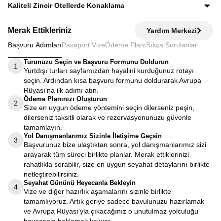
Ekstra tur ücreti alınmaz; programda yer alan tüm geziler
Kaliteli Zincir Otellerde Konaklama
fiyata dahildir.
Diğer turlarda şehirden 20–30 km uzaktaki otellerde
Merak Ettikleriniz
Yardım Merkezi
kalınırken, Avrupa Rüyası’nda merkeze yakın kaliteli zincir
Başvuru Adımları
Pasaport Vize
Ödeme Planı
Sıkça Sorulanlar
otellerde konaklayarak zamanınızı verimli kullanırsınız.
Turunuzu Seçin ve Başvuru Formunu Doldurun
1
Yurtdışı turları sayfamızdan hayalini kurduğunuz rotayı
seçin. Ardından kısa başvuru formunu doldurarak Avrupa
Rüyası'na ilk adımı atın.
Ödeme Planınızı Oluşturun
2
Size en uygun ödeme yöntemini seçin dilerseniz peşin,
dilerseniz taksitli olarak ve rezervasyonunuzu güvenle
tamamlayın.
Yol Danışmanlarımız Sizinle İletişime Geçsin
3
Başvurunuz bize ulaştıktan sonra, yol danışmanlarımız sizi
arayarak tüm süreci birlikte planlar. Merak ettiklerinizi
rahatlıkla sorabilir, size en uygun seyahat detaylarını birlikte
netleştirebilirsiniz.
Seyahat Gününü Heyecanla Bekleyin
4
Vize ve diğer hazırlık aşamalarını sizinle birlikte
tamamlıyoruz. Artık geriye sadece bavulunuzu hazırlamak
ve Avrupa Rüyası'yla çıkacağınız o unutulmaz yolculuğu