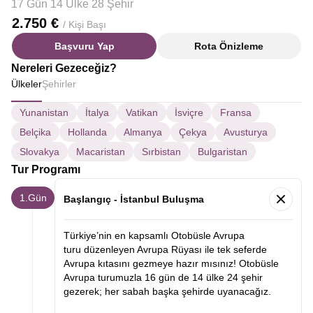
17 Gün 14 Ülke 28 Şehir
2.750 €
/ Kişi Başı
Başvuru Yap
Rota Önizleme
Nereleri Gezeceğiz?
Ülkeler
Şehirler
Yunanistan
İtalya
Vatikan
İsviçre
Fransa
Belçika
Hollanda
Almanya
Çekya
Avusturya
Slovakya
Macaristan
Sırbistan
Bulgaristan
Tur Programı
1.Gün
Başlangıç - İstanbul Buluşma
Türkiye’nin en kapsamlı Otobüsle Avrupa
turu düzenleyen Avrupa Rüyası ile tek seferde
Avrupa kıtasını gezmeye hazır mısınız! Otobüsle
Avrupa turumuzla 16 gün de 14 ülke 24 şehir
gezerek; her sabah başka şehirde uyanacağız.