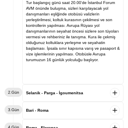
Tur başlangıç günü saat 20.00’de İstanbul Forum
AVM önünde buluşma, sizleri karşılayacak yol
danışmanları eşliğinde otobüsü valizlerin
yerleştirilmesi, koltuk kurasının çekilmesi ve son
kontrollerin yapılması. Avrupa Rüyası yol
danışmanlarının seyahat öncesi sizlere son tüyoları
vermesi ve rehberiniz ile tanışma. Kura ile çekmiş
olduğunuz koltuklara yerleşme ve seyahatin
başlaması. İpsala sınır kapısına varış ve pasaport &
vize işlemlerinin yapılması. Otobüsle Avrupa
turumuzun 16 günlük yolculuğu başlıyor.
2.Gün
Selanik - Parga - İgoumenitsa
Sabah saatlerinde Selanik’e varış ve kahvaltı.
3.Gün
Ardından Selanik şehir turu. Selanik’te görülecek
Bari - Roma
yerler arasında Atatürk’ün evi, Kordon, Beyaz Kule
ve Osmanlı ve Bizans eserleri. Panoramik şehir turu
Sabah gemimizden Bari limanında indikten sonra
4.Gün
ve serbest zamanın ardından Parga şehrine varış.
Roma’ya hareket ediyoruz. Varışın ardından
Roma - Floransa