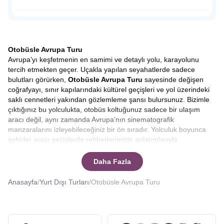
dışında sahil şeridine konumlandırılmış tahta ayakkabı
dükkanları, hediyelik eşya satan dükkanlar, leziz balıklar
Osmanlı Padişahı Sultan Süleyman’ın saltanatı döneminde
yiyebileceğiniz restoranlar ve peynir fabrikalarıyla
1523-1536 yılları arasında sadrazamlık yapmış önemli
Volendam’da zamanın nasıl geçtiğini anlamayacaksınız.
siyaset insanı Pargalı İbrahim Paşa ile tanıdığımız Parga,
doğal güzelliğine rağmen, henüz çılgın turist kalabalığına
Otobüsle Avrupa Turu
uğramamış bakir bir yerleşim yeri.
Avrupa’yı keşfetmenin en samimi ve detaylı yolu, karayolunu
tercih etmekten geçer. Uçakla yapılan seyahatlerde sadece
bulutları görürken,
Otobüsle Avrupa Turu
sayesinde değişen
coğrafyayı, sınır kapılarındaki kültürel geçişleri ve yol üzerindeki
saklı cennetleri yakından gözlemleme şansı bulursunuz. Bizimle
çıktığınız bu yolculukta, otobüs koltuğunuz sadece bir ulaşım
aracı değil, aynı zamanda Avrupa’nın sinematografik
manzaralarını izleyebileceğiniz bir ön sıradır. Yolculuk boyunca
şehirler arası geçişlerde rehberlerimizin anlatımlarıyla
bilgilenirken, molalarda yerel lezzetleri tatma fırsatı yakalarsınız.
Bu tur, sadece varış noktasına odaklanmak yerine, yolculuğun
Daha Fazla
kendisinden keyif alanlar için tasarlanmıştır.
Otobüsle Avrupa
Turu kaç gün sürer
ya da
Otobüsle Avrupa Turu kaç ülke
Anasayfa
/
Yurt Dışı Turları
/
Otobüsle Avrupa Turu
gezilir
gibi sorularınıza yanıt vereceğiz.
Seyahat etmek, sadece yeni yerler görmek değil, aynı zamanda
ruhunuzu tazelemek ve dünyaya bakış açınızı genişletmektir.
Avrupa Rüyası
olarak bizler, yıllardır binlerce gezginin hayallerini