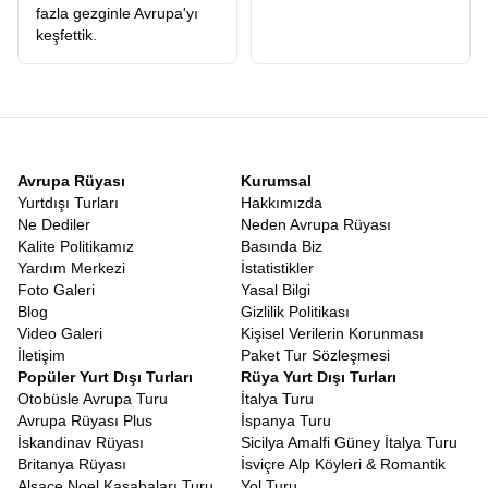
fazla gezginle Avrupa'yı
konaklamalarıyla dengelemek isteyen misafirlerimiz için
Avrupa
keşfettik.
Rüyası PLUS Otobüs Turu
mükemmel bir seçenektir. EKO tura
göre daha fazla otel konaklaması içeren bu programda,
yorgunluğunuzu en aza indirerek gezmeye odaklanırsınız. PLUS
turumuzda, bazı şehirlerde konaklama süreleri daha uzun tutulur,
böylece o şehri gece ve gündüzüyle tam anlamıyla yaşama şansı
bulursunuz. Ayrıca rotada yer alan bazı özel ekstra noktalar ve
sürprizler, PLUS paketin ayrıcalıkları arasındadır. Gemi
Avrupa Rüyası
Kurumsal
yolculuklarının ve konforlu otel gecelerinin harmanlandığı bu tur,
Yurtdışı Turları
Hakkımızda
hem keşif hem de dinlence arayanlar için özenle tasarlanmıştır.
Ne Dediler
Neden Avrupa Rüyası
Ekonomik Avrupa Turu Otobüsle
Kalite Politikamız
Basında Biz
Yurtdışına çıkmak isteyenlerin en büyük çekincesi genellikle
Yardım Merkezi
İstatistikler
bütçedir.
Otobüsle Avrupa Turu ekonomik mi?
Bizler,
Foto Galeri
Yasal Bilgi
Ekonomik Avrupa Turu Otobüsle
mümkün anlayışıyla yola
Blog
Gizlilik Politikası
çıkarak, herkesin erişebileceği fiyat politikaları izliyoruz. 1 Euro
Video Galeri
Kişisel Verilerin Korunması
dahi ekstra ücret yok mottomuz sayesinde, tura katıldıktan sonra
İletişim
Paket Tur Sözleşmesi
karşınıza çıkan sürpriz ödemelerle bütçenizi sarsmazsınız.
Popüler Yurt Dışı Turları
Rüya Yurt Dışı Turları
Ulaşım, konaklama, rehberlik, şehir vergileri ve sınır geçiş
Otobüsle Avrupa Turu
İtalya Turu
ücretlerinin tek bir pakete dahil edildiği sistemimiz, cebinizden
Avrupa Rüyası Plus
İspanya Turu
çıkacak parayı önceden bilmenizi sağlar. Bireysel olarak bu rotayı
İskandinav Rüyası
Sicilya Amalfi Güney İtalya Turu
yapmaya kalktığınızda harcayacağınızın çok daha altında bir
Britanya Rüyası
İsviçre Alp Köyleri & Romantik
maliyetle, profesyonel bir organizasyonun güvenli çatısı altında
Alsace Noel Kasabaları Turu
Yol Turu