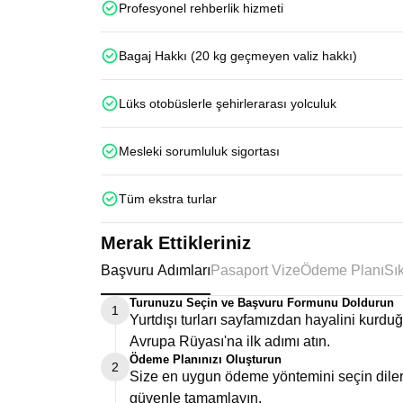
Profesyonel rehberlik hizmeti
Bagaj Hakkı (20 kg geçmeyen valiz hakkı)
Lüks otobüslerle şehirlerarası yolculuk
Mesleki sorumluluk sigortası
Tüm ekstra turlar
Merak Ettikleriniz
Başvuru Adımları
Pasaport Vize
Ödeme Planı
Turunuzu Seçin ve Başvuru Formunu Doldurun
1
Yurtdışı turları sayfamızdan hayalini kurd
Avrupa Rüyası'na ilk adımı atın.
Ödeme Planınızı Oluşturun
2
Size en uygun ödeme yöntemini seçin dilers
güvenle tamamlayın.