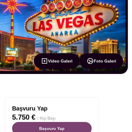
Video Galeri
Foto Galeri
Başvuru Yap
5.750 €
/ Kişi Başı
Başvuru Yap