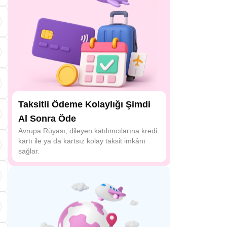
i
Taksitli Ödeme Kolaylığı Şimdi
Al Sonra Öde
Avrupa Rüyası, dileyen katılımcılarına kredi
kartı ile ya da kartsız kolay taksit imkânı
sağlar.
s
n
e