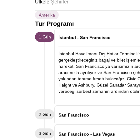
Ülkeler
Şehirler
Amerika
Tur Programı
1.Gün
İstanbul - San Francisco
İstanbul Havalimanı Dış Hatlar Terminali
gerçekleştireceğiniz bagaj ve bilet işlemle
hareket. San Francisco’ya varışımızın a
aracımızla ayrılıyor ve San Francisco şe
yakından tanıma fırsatı bulacağız. Civic C
Haight ve Ashbury, Güzel Sanatlar Sarayı
vereceği serbest zamanın ardından oteli
2.Gün
San Francisco
Sabah otelde alacağımız kahvaltımızın a
3.Gün
– Union Square turumuzu gerçekleştirece
San Francisco - Las Vegas