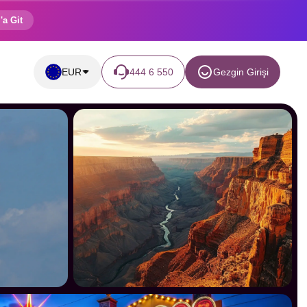
'a Git
EUR
444 6 550
Gezgin Girişi