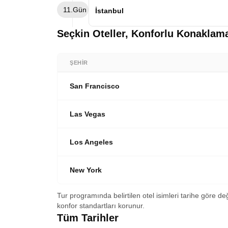
Sabah otelimizde alacağımız kahvaltımızın
11.Gün
eklemeler yapılarak ABD’ ye hediye edilmi
transfer saatine kadar serbest vaktimiz 
İstanbul
dönüyoruz. Ardından, Financial District 
gümrük işlemlerinden sonra Türk Hava Yoll
göreceğimiz yerler arasında. Sonrasında
uçakta.
Öğlen saatlerinde İstanbul havalimanına
Seçkin Oteller, Konforlu Konaklam
fotoğraflama şansı bulacağımız One World
bulunmaktayız. Bir sonraki rüya turumuz
harika manzaranın tadını çıkardıktan sonra
yer verilen Brooklyn Köprüsünde bir yürü
ŞEHIR
görerek otelimizde dönüyoruz. Konaklam
San Francisco
Las Vegas
Los Angeles
New York
Tur programında belirtilen otel isimleri tarihe göre de
konfor standartları korunur.
Tüm Tarihler