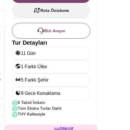
Rota Önizleme
Bizi Arayın
Tur Detayları
11 Gün
1 Farklı Ülke
i
n
5 Farklı Şehir
9 Gece Konaklama
6 Taksit İmkanı
Tüm Ekstra Turlar Dahil
THY Kalitesiyle