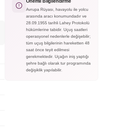
doğanın en görkemli anlarına tanıklık edin.
Önemli Bilgilendirme
Yerel rehber eşliğinde panoramik noktaları
Avrupa Rüyası, havayolu ile yolcu
keşfedin, fotoğraf molalarında ölümsüz
arasında aracı konumundadır ve
anlar yakalayın. Konforlu ulaşım ve esnek
28.09.1955 tarihli Lahey Protokolü
program ile muhteşem bir deneyim sizi
bekliyor!
hükümlerine tabidir. Uçuş saatleri
operasyonel nedenlerle değişebilir;
tüm uçuş bilgilerinin hareketten 48
saat önce teyit edilmesi
gerekmektedir. Uçağın iniş yaptığı
şehre bağlı olarak tur programında
değişiklik yapılabilir.