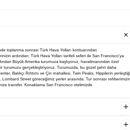
’nde toplanma sonrası Türk Hava Yolları kontuarından
rinizin ardından, Türk Hava Yolları tarifeli seferi ile San Francisco’ya
rdından Büyük Amerika turumuza başlıyoruz,
havalimanından
özel
hir turumuzu gerçekleştiriyoruz. Turumuzda, bu güzel şehri daha
enter, Balıkçı Rıhtımı ve Çin mahallesi, Twin Peaks, Hippilerin yerleştiğ
, Lombard Street göreceğimiz yerler arasında. Tur sonrası rehberimizi
mize transfer. Konaklama San Francisco otelimizde
rdından Sausolito- Tekneden Alkatraz - Fisherman’s Wharf – Cable Car
ğiz. Özel aracımızla San Francisco’nun eskiden yüksek rütbeli