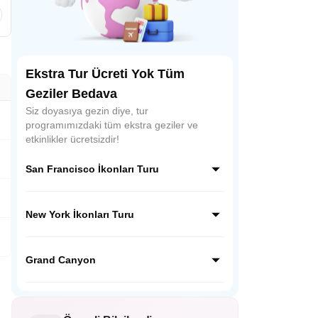
Ekstra Tur Ücreti Yok Tüm
Geziler Bedava
Siz doyasıya gezin diye, tur
programımızdaki tüm ekstra geziler ve
etkinlikler ücretsizdir!
San Francisco İkonları Turu
San Francisco'nun efsanevi simgelerini tek
turda keşfedin! Tekneyle Alcatraz
New York İkonları Turu
manzarası, renkli Sausalito, Fisherman’s
Wharf lezzetleri ve ikonik Cable Car keyfi
Empire State'ten Times Square'e, Özgürlük
sizi bekliyor. Unutulmaz bir gün!
Anıtı'ndan Brooklyn Köprüsü'ne, New
Grand Canyon
York'un kalbini atlatan simgelerini keşfedin!
Rehberli, unutulmaz bir şehir macerası
Büyük Kanyon'un nefes kesen
manzaralarını unutulmaz kılan bu turda,