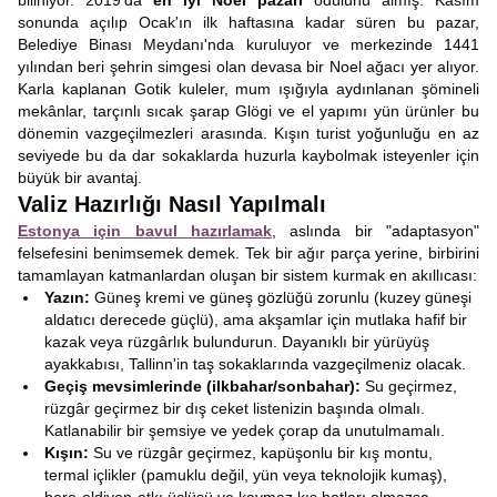
biliniyor. 2019'da
en iyi Noel pazarı
ödülünü almış. Kasım
sonunda açılıp Ocak'ın ilk haftasına kadar süren bu pazar,
Belediye Binası Meydanı'nda kuruluyor ve merkezinde 1441
yılından beri şehrin simgesi olan devasa bir Noel ağacı yer alıyor.
Karla kaplanan Gotik kuleler, mum ışığıyla aydınlanan şömineli
mekânlar, tarçınlı sıcak şarap Glögi ve el yapımı yün ürünler bu
dönemin vazgeçilmezleri arasında. Kışın turist yoğunluğu en az
seviyede bu da dar sokaklarda huzurla kaybolmak isteyenler için
büyük bir avantaj.
Valiz Hazırlığı Nasıl Yapılmalı
Estonya için bavul hazırlamak
, aslında bir "adaptasyon"
felsefesini benimsemek demek. Tek bir ağır parça yerine, birbirini
tamamlayan katmanlardan oluşan bir sistem kurmak en akıllıcası:
Yazın:
Güneş kremi ve güneş gözlüğü zorunlu (kuzey güneşi
aldatıcı derecede güçlü), ama akşamlar için mutlaka hafif bir
kazak veya rüzgârlık bulundurun. Dayanıklı bir yürüyüş
ayakkabısı, Tallinn'in taş sokaklarında vazgeçilmeniz olacak.
Geçiş mevsimlerinde (ilkbahar/sonbahar):
Su geçirmez,
rüzgâr geçirmez bir dış ceket listenizin başında olmalı.
Katlanabilir bir şemsiye ve yedek çorap da unutulmamalı.
Kışın:
Su ve rüzgâr geçirmez, kapüşonlu bir kış montu,
termal içlikler (pamuklu değil, yün veya teknolojik kumaş),