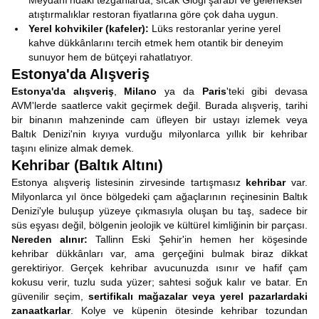
Meydanı'ndaki tezgahlarda, sıcak Glögi şarabı ve geleneksel
atıştırmalıklar restoran fiyatlarına göre çok daha uygun.
Yerel kohvikiler (kafeler):
Lüks restoranlar yerine yerel
kahve dükkânlarını tercih etmek hem otantik bir deneyim
sunuyor hem de bütçeyi rahatlatıyor.
Estonya'da Alışveriş
Estonya'da alışveriş
,
Milano
ya da
Paris
'teki gibi devasa
AVM'lerde saatlerce vakit geçirmek değil. Burada alışveriş, tarihi
bir binanın mahzeninde cam üfleyen bir ustayı izlemek veya
Baltık Denizi'nin kıyıya vurduğu milyonlarca yıllık bir kehribar
taşını elinize almak demek.
Kehribar (Baltık Altını)
Estonya alışveriş listesinin zirvesinde tartışmasız
kehribar
var.
Milyonlarca yıl önce bölgedeki çam ağaçlarının reçinesinin Baltık
Denizi'yle buluşup yüzeye çıkmasıyla oluşan bu taş, sadece bir
süs eşyası değil, bölgenin jeolojik ve kültürel kimliğinin bir parçası.
Nereden alınır:
Tallinn Eski Şehir'in hemen her köşesinde
kehribar dükkânları var, ama gerçeğini bulmak biraz dikkat
gerektiriyor. Gerçek kehribar avucunuzda ısınır ve hafif çam
kokusu verir, tuzlu suda yüzer; sahtesi soğuk kalır ve batar. En
güvenilir seçim,
sertifikalı mağazalar veya yerel pazarlardaki
zanaatkarlar
. Kolye ve küpenin ötesinde kehribar tozundan