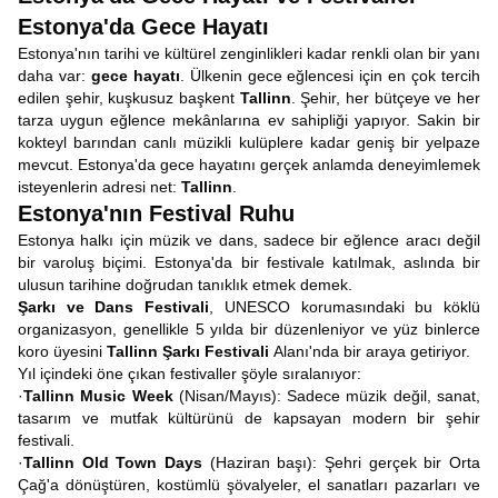
Estonya'da Gece Hayatı
Estonya'nın tarihi ve kültürel zenginlikleri kadar renkli olan bir yanı
daha var:
gece hayatı
. Ülkenin gece eğlencesi için en çok tercih
edilen şehir, kuşkusuz başkent
Tallinn
. Şehir, her bütçeye ve her
tarza uygun eğlence mekânlarına ev sahipliği yapıyor. Sakin bir
kokteyl barından canlı müzikli kulüplere kadar geniş bir yelpaze
mevcut. Estonya'da gece hayatını gerçek anlamda deneyimlemek
isteyenlerin adresi net:
Tallinn
.
Estonya'nın Festival Ruhu
Estonya halkı için müzik ve dans, sadece bir eğlence aracı değil
bir varoluş biçimi. Estonya'da bir festivale katılmak, aslında bir
ulusun tarihine doğrudan tanıklık etmek demek.
Şarkı ve Dans Festivali
, UNESCO korumasındaki bu köklü
organizasyon, genellikle 5 yılda bir düzenleniyor ve yüz binlerce
koro üyesini
Tallinn Şarkı Festivali
Alanı'nda bir araya getiriyor.
Yıl içindeki öne çıkan festivaller şöyle sıralanıyor:
·
Tallinn Music Week
(Nisan/Mayıs): Sadece müzik değil, sanat,
tasarım ve mutfak kültürünü de kapsayan modern bir şehir
festivali.
·
Tallinn Old Town Days
(Haziran başı): Şehri gerçek bir Orta
Çağ'a dönüştüren, kostümlü şövalyeler, el sanatları pazarları ve