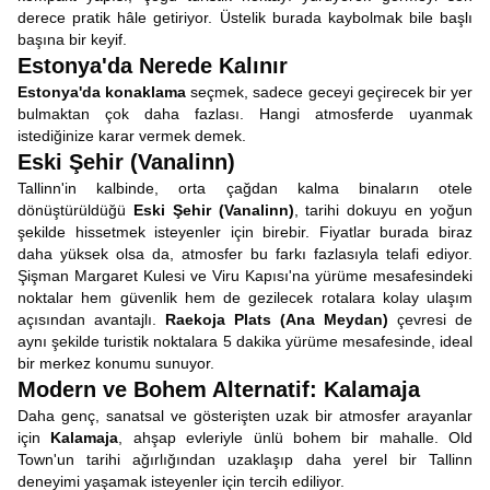
derece pratik hâle getiriyor. Üstelik burada kaybolmak bile başlı
başına bir keyif.
Estonya'da Nerede Kalınır
Estonya'da konaklama
seçmek, sadece geceyi geçirecek bir yer
bulmaktan çok daha fazlası.
Hangi atmosferde uyanmak
istediğinize karar vermek demek.
Eski Şehir (Vanalinn)
Tallinn'in kalbinde, orta çağdan kalma binaların otele
dönüştürüldüğü
Eski Şehir (Vanalinn)
, tarihi dokuyu en yoğun
şekilde hissetmek isteyenler için birebir. Fiyatlar burada biraz
daha yüksek olsa da, atmosfer bu farkı fazlasıyla telafi ediyor.
Şişman Margaret Kulesi ve Viru Kapısı'na yürüme mesafesindeki
noktalar hem güvenlik hem de gezilecek rotalara kolay ulaşım
açısından avantajlı.
Raekoja Plats (Ana Meydan)
çevresi de
aynı şekilde turistik noktalara 5 dakika yürüme mesafesinde, ideal
bir merkez konumu sunuyor.
Modern ve Bohem Alternatif: Kalamaja
Daha genç, sanatsal ve gösterişten uzak bir atmosfer arayanlar
için
Kalamaja
, ahşap evleriyle ünlü bohem bir mahalle. Old
Town'un tarihi ağırlığından uzaklaşıp daha yerel bir Tallinn
deneyimi yaşamak isteyenler için tercih ediliyor.