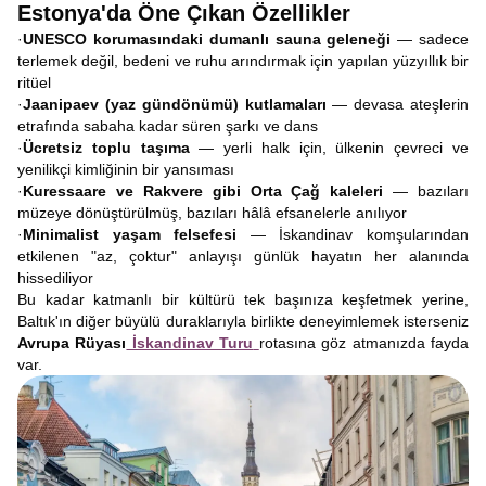
Estonya'da Öne Çıkan Özellikler
·
UNESCO korumasındaki dumanlı sauna geleneği
— sadece
terlemek değil, bedeni ve ruhu arındırmak için yapılan yüzyıllık bir
ritüel
·
Jaanipaev (yaz gündönümü) kutlamaları
— devasa ateşlerin
etrafında sabaha kadar süren şarkı ve dans
·
Ücretsiz toplu taşıma
— yerli halk için, ülkenin çevreci ve
yenilikçi kimliğinin bir yansıması
·
Kuressaare ve Rakvere gibi Orta Çağ kaleleri
— bazıları
müzeye dönüştürülmüş, bazıları hâlâ efsanelerle anılıyor
·
Minimalist yaşam felsefesi
— İskandinav komşularından
etkilenen "az, çoktur" anlayışı günlük hayatın her alanında
hissediliyor
Bu kadar katmanlı bir kültürü tek başınıza keşfetmek yerine,
Baltık'ın diğer büyülü duraklarıyla birlikte deneyimlemek isterseniz
Avrupa Rüyası
İskandinav Turu
rotasına göz atmanızda fayda
var.