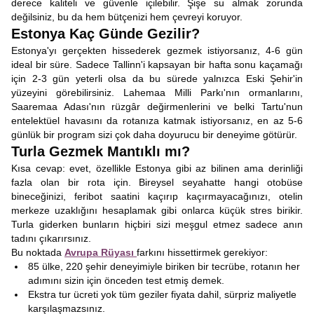
derece kaliteli ve güvenle içilebilir. Şişe su almak zorunda
değilsiniz, bu da hem bütçenizi hem çevreyi koruyor.
Estonya Kaç Günde Gezilir?
Estonya'yı gerçekten hissederek gezmek istiyorsanız, 4-6 gün
ideal bir süre. Sadece Tallinn'i kapsayan bir hafta sonu kaçamağı
için 2-3 gün yeterli olsa da bu sürede yalnızca Eski Şehir'in
yüzeyini görebilirsiniz. Lahemaa Milli Parkı'nın ormanlarını,
Saaremaa Adası'nın rüzgâr değirmenlerini ve belki Tartu'nun
entelektüel havasını da rotanıza katmak istiyorsanız, en az 5-6
günlük bir program sizi çok daha doyurucu bir deneyime götürür.
Turla Gezmek Mantıklı mı?
Kısa cevap: evet, özellikle Estonya gibi az bilinen ama derinliği
fazla olan bir rota için. Bireysel seyahatte hangi otobüse
bineceğinizi, feribot saatini kaçırıp kaçırmayacağınızı, otelin
merkeze uzaklığını hesaplamak gibi onlarca küçük stres birikir.
Turla giderken bunların hiçbiri sizi meşgul etmez sadece anın
tadını çıkarırsınız.
Bu noktada
Avrupa Rüyası
farkını hissettirmek gerekiyor:
85 ülke, 220 şehir deneyimiyle biriken bir tecrübe, rotanın her
adımını sizin için önceden test etmiş demek.
Ekstra tur ücreti yok tüm geziler fiyata dahil, sürpriz maliyetle
karşılaşmazsınız.