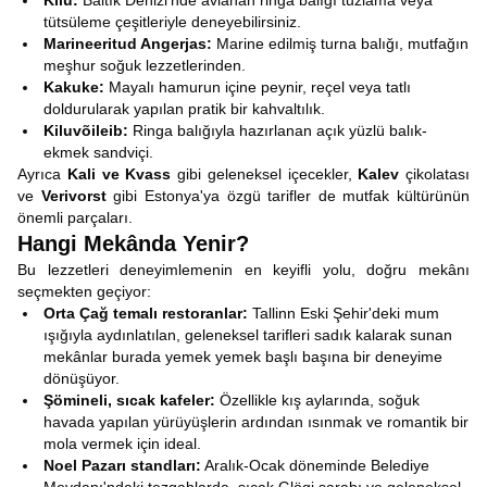
Kilu:
Baltık Denizi'nde avlanan ringa balığı tuzlama veya
tütsüleme çeşitleriyle deneyebilirsiniz.
Marineeritud Angerjas:
Marine edilmiş turna balığı, mutfağın
meşhur soğuk lezzetlerinden.
Kakuke:
Mayalı hamurun içine peynir, reçel veya tatlı
doldurularak yapılan pratik bir kahvaltılık.
Kiluvõileib:
Ringa balığıyla hazırlanan açık yüzlü balık-
ekmek sandviçi.
Ayrıca
Kali ve Kvass
gibi geleneksel içecekler,
Kalev
çikolatası
ve
Verivorst
gibi Estonya'ya özgü tarifler de mutfak kültürünün
önemli parçaları.
Hangi Mekânda Yenir?
Bu lezzetleri deneyimlemenin en keyifli yolu, doğru mekânı
seçmekten geçiyor:
Orta Çağ temalı restoranlar:
Tallinn Eski Şehir'deki mum
ışığıyla aydınlatılan, geleneksel tarifleri sadık kalarak sunan
mekânlar burada yemek yemek başlı başına bir deneyime
dönüşüyor.
Şömineli, sıcak kafeler:
Özellikle kış aylarında, soğuk
havada yapılan yürüyüşlerin ardından ısınmak ve romantik bir
mola vermek için ideal.
Noel Pazarı standları:
Aralık-Ocak döneminde Belediye