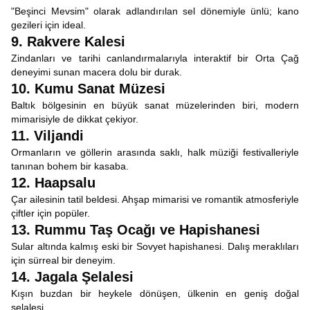
"Beşinci Mevsim" olarak adlandırılan sel dönemiyle ünlü; kano
gezileri için ideal.
9. Rakvere Kalesi
Zindanları ve tarihi canlandırmalarıyla interaktif bir Orta Çağ
deneyimi sunan macera dolu bir durak.
10. Kumu Sanat Müzesi
Baltık bölgesinin en büyük sanat müzelerinden biri, modern
mimarisiyle de dikkat çekiyor.
11. Viljandi
Ormanların ve göllerin arasında saklı, halk müziği festivalleriyle
tanınan bohem bir kasaba.
12. Haapsalu
Çar ailesinin tatil beldesi. Ahşap mimarisi ve romantik atmosferiyle
çiftler için popüler.
13. Rummu Taş Ocağı ve Hapishanesi
Sular altında kalmış eski bir Sovyet hapishanesi. Dalış meraklıları
için sürreal bir deneyim.
14. Jagala Şelalesi
Kışın buzdan bir heykele dönüşen, ülkenin en geniş doğal
şelalesi.