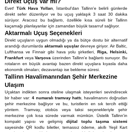
Direkt Uçuş Var mı?
Evet!
Türk Hava Yolları
, İstanbul'dan Tallinn'e belirli günlerde
direkt sefer düzenliyor ve bu uçuş yaklaşık 3 saat 30 dakika
sürüyor. Aracısız bu bağlantı, özellikle kısa süreli bir Tallinn
kaçamağı planlayanlar için zamandan büyük tasarruf sağlıyor.
Aktarmalı Uçuş Seçenekleri
Direkt uçuşların uygun olmadığı ya da bütçe dostu bir alternatif
arandığı durumlarda
aktarmalı uçuşlar
devreye giriyor. Air Baltic,
Lufthansa ve Finnair gibi hava yolu şirketleri,
Riga, Helsinki,
Frankfurt
veya
Varşova
üzerinden Tallinn'e bağlantı sunuyor. Bu
rotaların en büyük avantajı bazen direkt uçuşlara kıyasla daha
ekonomik olmaları; dezavantajı ise bekleme süresi.
Tallinn Havalimanından Şehir Merkezine
Ulaşım
Uçaktan indikten sonra oteline ulaşmak isteyenleri sevindirecek
bir haber var:
4 numaralı tramvay hattı
, havalimanını doğrudan
şehir merkezine bağlıyor ve bu, turistlerin en sık tercih ettiği
yöntem. Tramvay, otobüs veya taksi seçenekleriyle şehir
merkezine çok kısa sürede varmak mümkün. Üstelik Tallinn'in
kompakt yapısı ve gelişmiş
dijital toplu taşıma sistemi
sayesinde QR kodlu biletler, temassız ödeme, akıllı Yeşil Kart