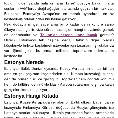
toplum, diğer yanda hâlâ ormana "kilise" gözüyle bakan, hafta
sonlarını AVM'lerde değil ağaçların arasında geçiren bir halk var.
Bu tezat, Estonya'yı Avrupa'nın en merak uyandıran, en az
keşfedilmiş rotalarından biri hâline getiriyor.
Peki doğayla iç içe, sade ama bir o kadar derin kültüre sahip
ülkeye nasıl gidilir, vize süreci nasıl işler, hangi mevsimde gitmek
en doğrusudur ve
Tallinn'de nerede konaklamak
gerekir?
Üstelik Estonya'yı tek başına değil, Baltık'ın diğer büyülü
köşeleriyle birlikte keşfetmek isteyenler için tasarlanmış rotalar da
var. Şimdi gelin, bu orman milletinin topraklarını adım adım
keşfedelim.
Estonya Nerede
Estonya, Baltık Denizi kıyısında Kuzey Avrupa'nın en az bilinen
ama en çok şaşırtan köşelerinden biri. Kıtanın kuzeydoğusunda,
denizle ormanın iç içe geçtiği bu topraklar hem coğrafi konumu
hem de kültürel derinliğiyle klasik Avrupa rotalarının dışında kalan
gezginleri kendine çekiyor.
Estonya Hangi Kıtada
Estonya,
Kuzey Avrupa'da
yer alan bir Baltık ülkesi. Batısında ve
kuzeyinde Finlandiya Körfezi, doğusunda Rusya, güneyinde ise
Letonya sınırları bulunuyor. Ülkenin yarısından fazlası ormanlarla