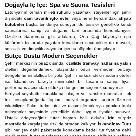
Doğayla İç İçe: Spa ve Sauna Tesisleri
Estonya'nın orman milleti ruhunu yaşamak isteyenler için şehir
dışındaki
cam tavanlı iglo evler
veya nehir kenarındaki
ahşap
kulübeler
başka bir dünya sunuyor. Bu tesisler genellikle kendi
saunalarına sahip ve doğanın tam ortasında konumlanıyor.
Özellikle Saaremaa gibi adalarda, Orta Çağ köyleriyle spa
kültürünü bir arada yaşatan konaklama seçenekleri de mevcut;
sessizlik ve dinginlik arayanlar için bu bölgeler öne çıkıyor.
Bütçe Dostu Modern Seçenekler
Şehir merkezinin biraz dışında, özellikle
tramvay hatlarına yakın
otelleri değerlendirmek, ulaşımdan ödün vermeden bütçeyi
dengelemenin akıllıca bir yolu. Şehir merkezindeki modern oteller
ise İskandinav tarzıyla minimalist bir tasarıma sahip; fiyat-
performans açısından oldukça dengeli bir seçenek sunuyorlar.
Bireysel seyahatte konaklama, ulaşım ve transfer masrafları tek
tek hesaplandığında toplam maliyet organize turların üzerine
çıkabiliyor. Paket turlar, otel ve ulaşım firmalarıyla yapılan toplu
anlaşmalar sayesinde genellikle daha uygun fiyatlar sunuyor.
Üstelik ödeyeceğiniz tutar baştan belli olduğu için sürpriz
masraflarla karşılaşma riski de ortadan kalkıyor.
İskandinav Turu
gibi her şey dahil paketlerde konaklama bedeli tur fiyatına dahil