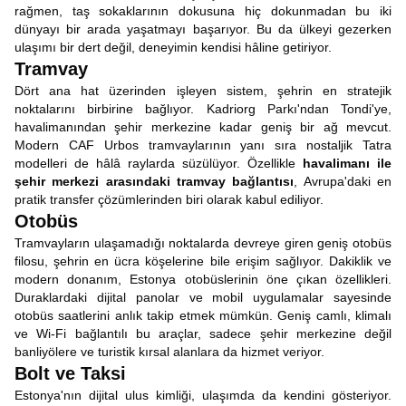
rağmen, taş sokaklarının dokusuna hiç dokunmadan bu iki
dünyayı bir arada yaşatmayı başarıyor. Bu da ülkeyi gezerken
ulaşımı bir dert değil, deneyimin kendisi hâline getiriyor.
Tramvay
Dört ana hat üzerinden işleyen sistem, şehrin en stratejik
noktalarını birbirine bağlıyor. Kadriorg Parkı'ndan Tondi'ye,
havalimanından şehir merkezine kadar geniş bir ağ mevcut.
Modern CAF Urbos tramvaylarının yanı sıra nostaljik Tatra
modelleri de hâlâ raylarda süzülüyor. Özellikle
havalimanı ile
şehir merkezi arasındaki tramvay bağlantısı
, Avrupa'daki en
pratik transfer çözümlerinden biri olarak kabul ediliyor.
Otobüs
Tramvayların ulaşamadığı noktalarda devreye giren geniş otobüs
filosu, şehrin en ücra köşelerine bile erişim sağlıyor. Dakiklik ve
modern donanım, Estonya otobüslerinin öne çıkan özellikleri.
Duraklardaki dijital panolar ve mobil uygulamalar sayesinde
otobüs saatlerini anlık takip etmek mümkün. Geniş camlı, klimalı
ve Wi-Fi bağlantılı bu araçlar, sadece şehir merkezine değil
banliyölere ve turistik kırsal alanlara da hizmet veriyor.
Bolt ve Taksi
Estonya'nın dijital ulus kimliği, ulaşımda da kendini gösteriyor.