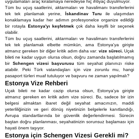
uygulamaları araç kiralamaya neredeyse hiç ihtiyaç duyulmuyor.
Tüm bu uçuş saatlerini, aktarmaları ve havalimanı transferlerini
tek tek planlamak yerine,
İskandinav Turu
ile ulaşımdan
konaklamaya kadar her adımın profesyonelce organize edildiği
bir rotayla
Estonya'yı keşfetmek
çok daha keyifli bir seçenek
olabilir.
Tüm bu uçuş saatlerini, aktarmaları ve havalimanı transferlerini
tek tek planlamak elbette mümkün, ama Estonya'ya girişte
atmanız gereken bir diğer kritik adım daha var:
vize süreci.
Uçak
bileti ne kadar uygun olursa olsun, doğru zamanda başlatılmamış
bir
Schengen vizesi başvurusu
tüm seyahat planınızı riske
atabilir. Peki Türk vatandaşları için vize zorunlu mu, hangi
pasaport türleri muaf tutuluyor ve başvuru ne zaman yapılmalı?
Estonya Vize Rehberi
Uçak bileti ne kadar cazip olursa olsun, Estonya'ya girişte
atmanız gereken en kritik adım vize süreci. Bu, sadece bir izin
belgesi almaktan ibaret değil seyahat amacınızın, maddi
yeterliliğinizin ve geri dönüş niyetinizin belgelerle kanıtlandığı,
Avrupa standartlarında bir güvenlik değerlendirmesi. Sürecin
baştan doğru planlanması, seyahatinizin sorunsuz başlaması için
hayati önem taşıyor.
Estonya için Schengen Vizesi Gerekli mi?