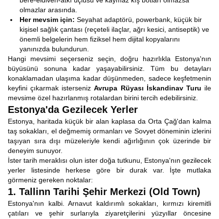
bere-eldiven-atkı üçlüsü ve kaymaz kış botları olmazsa
olmazlar arasında.
Her mevsim için:
Seyahat adaptörü, powerbank, küçük bir
kişisel sağlık çantası (reçeteli ilaçlar, ağrı kesici, antiseptik) ve
önemli belgelerin hem fiziksel hem dijital kopyalarını
yanınızda bulundurun.
Hangi mevsimi seçerseniz seçin, doğru hazırlıkla Estonya'nın
büyüsünü sonuna kadar yaşayabilirsiniz. Tüm bu detayları
konaklamadan ulaşıma kadar düşünmeden, sadece keşfetmenin
keyfini çıkarmak isterseniz
Avrupa Rüyası İskandinav Turu
ile
mevsime özel hazırlanmış rotalardan birini tercih edebilirsiniz.
Estonya'da Gezilecek Yerler
Estonya, haritada küçük bir alan kaplasa da Orta Çağ'dan kalma
taş sokakları, el değmemiş ormanları ve Sovyet döneminin izlerini
taşıyan sıra dışı müzeleriyle kendi ağırlığının çok üzerinde bir
deneyim sunuyor.
İster tarih meraklısı olun ister doğa tutkunu, Estonya'nın gezilecek
yerler listesinde herkese göre bir durak var. İşte mutlaka
görmeniz gereken noktalar:
1. Tallinn Tarihi Şehir Merkezi (Old Town)
Estonya'nın kalbi. Arnavut kaldırımlı sokakları, kırmızı kiremitli
çatıları ve şehir surlarıyla ziyaretçilerini yüzyıllar öncesine