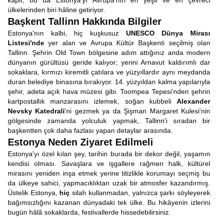
kaplı; bu da Estonya'yı Avrupa'nın en yeşil ve en çevreci
ülkelerinden biri hâline getiriyor.
Başkent Tallinn Hakkında Bilgiler
Estonya'nın kalbi, hiç kuşkusuz
UNESCO Dünya Mirası
Listesi'nde
yer alan ve Avrupa Kültür Başkenti seçilmiş olan
Tallinn. Şehrin Old Town bölgesine adım attığınız anda modern
dünyanın gürültüsü geride kalıyor; yerini Arnavut kaldırımlı dar
sokaklara, kırmızı kiremitli çatılara ve yüzyıllardır aynı meydanda
duran belediye binasına bırakıyor. 14. yüzyıldan kalma yapılarıyla
şehir, adeta açık hava müzesi gibi. Toompea Tepesi'nden şehrin
kartpostallık manzarasını izlemek, soğan kubbeli
Alexander
Nevsky Katedrali
'ni gezmek ya da Şişman Margaret Kulesi'nin
gölgesinde zamanda yolculuk yapmak, Tallinn'i sıradan bir
başkentten çok daha fazlası yapan detaylar arasında.
Estonya Neden Ziyaret Edilmeli
Estonya'yı özel kılan şey, tarihin burada bir dekor değil, yaşamın
kendisi olması. Savaşlara ve işgallere rağmen halk, kültürel
mirasını yeniden inşa etmek yerine titizlikle korumayı seçmiş bu
da ülkeye sahici, yapmacıklıktan uzak bir atmosfer kazandırmış.
Üstelik Estonya,
hiç
silah kullanmadan, yalnızca şarkı söyleyerek
bağımsızlığını kazanan dünyadaki tek ülke. Bu hikâyenin izlerini
bugün hâlâ sokaklarda, festivallerde hissedebilirsiniz.