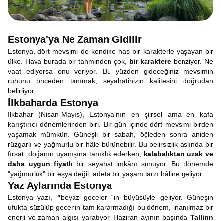
Estonya'ya Ne Zaman Gidilir
Estonya, dört mevsimi de kendine has bir karakterle yaşayan bir
ülke. Hava burada bir tahminden çok,
bir karaktere
benziyor. Ne
vaat ediyorsa onu veriyor. Bu yüzden gideceğiniz mevsimin
ruhunu önceden tanımak, seyahatinizin kalitesini doğrudan
belirliyor.
İlkbaharda Estonya
İlkbahar (Nisan-Mayıs), Estonya'nın en şiirsel ama en kafa
karıştırıcı dönemlerinden biri. Bir gün içinde dört mevsimi birden
yaşamak mümkün. Güneşli bir sabah, öğleden sonra aniden
rüzgarlı ve yağmurlu bir hâle bürünebilir. Bu belirsizlik aslında bir
fırsat: doğanın uyanışına tanıklık ederken,
kalabalıktan uzak ve
daha uygun fiyatlı
bir seyahat imkânı sunuyor. Bu dönemde
"yağmurluk" bir eşya değil, adeta bir yaşam tarzı hâline geliyor.
Yaz Aylarında Estonya
Estonya yazı,
"
beyaz geceler “in büyüsüyle geliyor. Güneşin
ufukta süzülüp gecenin tam kararmadığı bu dönem, inanılmaz bir
enerji ve zaman algısı yaratıyor. Haziran ayının başında
Tallinn