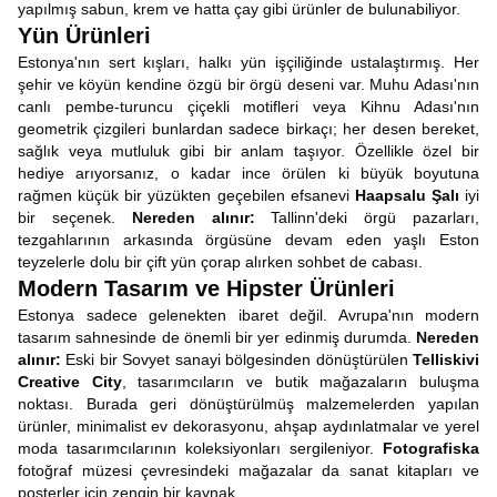
yapılmış sabun, krem ve hatta çay gibi ürünler de bulunabiliyor.
Yün Ürünleri
Estonya'nın sert kışları, halkı yün işçiliğinde ustalaştırmış. Her
şehir ve köyün kendine özgü bir örgü deseni var. Muhu Adası'nın
canlı pembe-turuncu çiçekli motifleri veya Kihnu Adası'nın
geometrik çizgileri bunlardan sadece birkaçı; her desen bereket,
sağlık veya mutluluk gibi bir anlam taşıyor. Özellikle özel bir
hediye arıyorsanız, o kadar ince örülen ki büyük boyutuna
rağmen küçük bir yüzükten geçebilen efsanevi
Haapsalu Şalı
iyi
bir seçenek.
Nereden alınır:
Tallinn'deki örgü pazarları,
tezgahlarının arkasında örgüsüne devam eden yaşlı Eston
teyzelerle dolu bir çift yün çorap alırken sohbet de cabası.
Modern Tasarım ve Hipster Ürünleri
Estonya sadece gelenekten ibaret değil. Avrupa'nın modern
tasarım sahnesinde de önemli bir yer edinmiş durumda.
Nereden
alınır:
Eski bir Sovyet sanayi bölgesinden dönüştürülen
Telliskivi
Creative City
, tasarımcıların ve butik mağazaların buluşma
noktası. Burada geri dönüştürülmüş malzemelerden yapılan
ürünler, minimalist ev dekorasyonu, ahşap aydınlatmalar ve yerel
moda tasarımcılarının koleksiyonları sergileniyor.
Fotografiska
fotoğraf müzesi çevresindeki mağazalar da sanat kitapları ve
posterler için zengin bir kaynak.