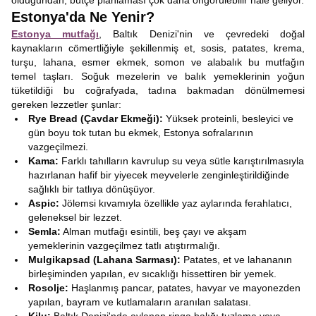
olduğundan, bütçe planlaması çok daha öngörülebilir hale geliyor.
Estonya'da Ne Yenir?
Estonya mutfağı
, Baltık Denizi'nin ve çevredeki doğal
kaynakların cömertliğiyle şekillenmiş et, sosis, patates, krema,
turşu, lahana, esmer ekmek, somon ve alabalık bu mutfağın
temel taşları. Soğuk mezelerin ve balık yemeklerinin yoğun
tüketildiği bu coğrafyada, tadına bakmadan dönülmemesi
gereken lezzetler şunlar:
Rye Bread (Çavdar Ekmeği):
Yüksek proteinli, besleyici ve
gün boyu tok tutan bu ekmek, Estonya sofralarının
vazgeçilmezi.
Kama:
Farklı tahılların kavrulup su veya sütle karıştırılmasıyla
hazırlanan hafif bir yiyecek meyvelerle zenginleştirildiğinde
sağlıklı bir tatlıya dönüşüyor.
Aspic:
Jölemsi kıvamıyla özellikle yaz aylarında ferahlatıcı,
geleneksel bir lezzet.
Semla:
Alman mutfağı esintili, beş çayı ve akşam
yemeklerinin vazgeçilmez tatlı atıştırmalığı.
Mulgikapsad (Lahana Sarması):
Patates, et ve lahananın
birleşiminden yapılan, ev sıcaklığı hissettiren bir yemek.
Rosolje:
Haşlanmış pancar, patates, havyar ve mayonezden
yapılan, bayram ve kutlamaların aranılan salatası.