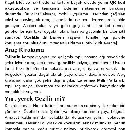
Kâğıt bilet ve nakit ödeme kültürü büyük ölçüde yerini
QR kod
okuyuculara ve temassız ödeme sistemlerine
bırakmış
durumda. Bu dijital altyapı, mobil uygulama üzerinden çağrılan
taksi ve paylaşımlı araç hizmetlerini de son derece pratik hâle
getiriyor. Acelesi olan veya gece geç saatte hareket etmesi
gerekenler için taksi uygulamaları, hızlı ve güvenilir bir alternatif
sunuyor. Özellikle dil bariyeri yaşayan turistler için şoförle
konuşma zorunluluğunu ortadan kaldırması büyük bir avantaj.
Araç Kiralama
Tallinn'in kompakt yapısı ve gelişmiş toplu taşıma ağı sayesinde
şehir içinde araç kiralamaya genellikle ihtiyaç duyulmuyor. Üstelik
tarihi Eski Şehir'in dar sokaklarına araç girişi zaten yasak. Bu
bölgedeki geziler doğal olarak yaya olarak devam ediyor. Araç
kiralama, daha çok şehir dışına çıkıp
Lahemaa Milli Parkı
gibi
toplu taşımayla ulaşılması zor noktaları keşfetmek isteyenler için
mantıklı bir seçenek.
Yürüyerek Gezilir mi?
Kesinlikle evet. Hatta Tallinn'i tanımanın en
samimi yollarından biri
yürümek. Özellikle Eski Şehir (Vanalinn) tamamen yaya bölgesi;
Arnavut kaldırımlı dar sokaklarda dolaşırken şehrin dokusunu
hissetmek, seslerini duymak ve kokularını almak mümkün. Şehrin
kompakt yapısı, çoğu turistik noktayı yürüyerek görmeyi son