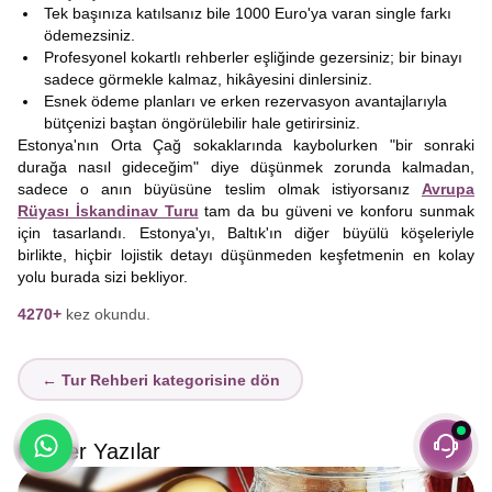
Tek başınıza katılsanız bile 1000 Euro'ya varan single farkı
ödemezsiniz.
Profesyonel kokartlı rehberler eşliğinde gezersiniz; bir binayı
sadece görmekle kalmaz, hikâyesini dinlersiniz.
Esnek ödeme planları ve erken rezervasyon avantajlarıyla
bütçenizi baştan öngörülebilir hale getirirsiniz.
Estonya'nın Orta Çağ sokaklarında kaybolurken "bir sonraki
durağa nasıl gideceğim" diye düşünmek zorunda kalmadan,
sadece o anın büyüsüne teslim olmak istiyorsanız
Avrupa
Rüyası İskandinav Turu
tam da bu güveni ve konforu sunmak
için tasarlandı. Estonya'yı, Baltık'ın diğer büyülü köşeleriyle
birlikte, hiçbir lojistik detayı düşünmeden keşfetmenin en kolay
yolu burada sizi bekliyor.
4270+
kez okundu.
← Tur Rehberi kategorisine dön
Benzer Yazılar