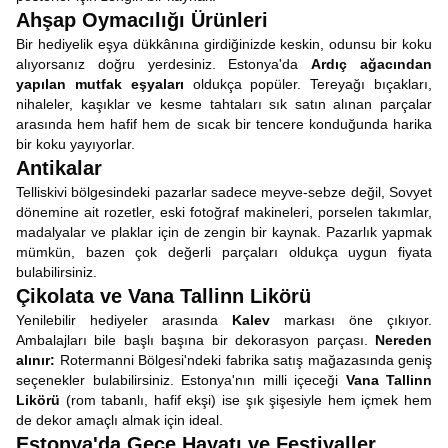
Ahşap Oymacılığı Ürünleri
Bir hediyelik eşya dükkânına girdiğinizde keskin, odunsu bir koku
alıyorsanız doğru yerdesiniz. Estonya'da
Ardıç ağacından
yapılan mutfak eşyaları
oldukça popüler. Tereyağı bıçakları,
nihaleler, kaşıklar ve kesme tahtaları sık satın alınan parçalar
arasında hem hafif hem de sıcak bir tencere konduğunda harika
bir koku yayıyorlar.
Antikalar
Telliskivi bölgesindeki pazarlar sadece meyve-sebze değil, Sovyet
dönemine ait rozetler, eski fotoğraf makineleri, porselen takımlar,
madalyalar ve plaklar için de zengin bir kaynak. Pazarlık yapmak
mümkün, bazen çok değerli parçaları oldukça uygun fiyata
bulabilirsiniz.
Çikolata ve Vana Tallinn Likörü
Yenilebilir hediyeler arasında
Kalev
markası öne çıkıyor.
Ambalajları bile başlı başına bir dekorasyon parçası.
Nereden
alınır:
Rotermanni Bölgesi'ndeki fabrika satış mağazasında geniş
seçenekler bulabilirsiniz. Estonya'nın milli içeceği
Vana Tallinn
Likörü
(rom tabanlı, hafif ekşi) ise şık şişesiyle hem içmek hem
de dekor amaçlı almak için ideal.
Estonya'da Gece Hayatı ve Festivaller