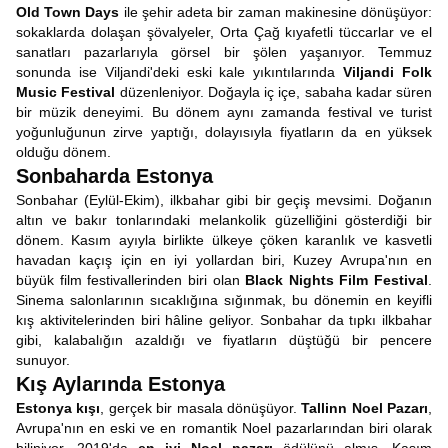
Old Town Days
ile şehir adeta bir zaman makinesine dönüşüyor:
sokaklarda dolaşan şövalyeler, Orta Çağ kıyafetli tüccarlar ve el
sanatları pazarlarıyla görsel bir şölen yaşanıyor. Temmuz
sonunda ise Viljandi'deki eski kale yıkıntılarında
Viljandi Folk
Music Festival
düzenleniyor. Doğayla iç içe, sabaha kadar süren
bir müzik deneyimi. Bu dönem aynı zamanda festival ve turist
yoğunluğunun zirve yaptığı, dolayısıyla fiyatların da en yüksek
olduğu dönem.
Sonbaharda Estonya
Sonbahar (Eylül-Ekim), ilkbahar gibi bir geçiş mevsimi. Doğanın
altın ve bakır tonlarındaki melankolik güzelliğini gösterdiği bir
dönem. Kasım ayıyla birlikte ülkeye çöken karanlık ve kasvetli
havadan kaçış için en iyi yollardan biri, Kuzey Avrupa'nın en
büyük film festivallerinden biri olan
Black Nights Film Festival
.
Sinema salonlarının sıcaklığına sığınmak, bu dönemin en keyifli
kış aktivitelerinden biri hâline geliyor. Sonbahar da tıpkı ilkbahar
gibi, kalabalığın azaldığı ve fiyatların düştüğü bir pencere
sunuyor.
Kış Aylarında Estonya
Estonya kışı
, gerçek bir masala dönüşüyor.
Tallinn Noel Pazarı
,
Avrupa'nın en eski ve en romantik Noel pazarlarından biri olarak