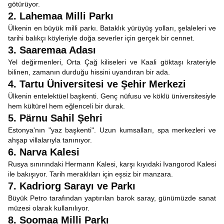
götürüyor.
2. Lahemaa Milli Parkı
Ülkenin en büyük milli parkı. Bataklık yürüyüş yolları, şelaleleri ve
tarihi balıkçı köyleriyle doğa severler için gerçek bir cennet.
3. Saaremaa Adası
Yel değirmenleri, Orta Çağ kiliseleri ve Kaali göktaşı krateriyle
bilinen, zamanın durduğu hissini uyandıran bir ada.
4. Tartu Üniversitesi ve Şehir Merkezi
Ülkenin entelektüel başkenti. Genç nüfusu ve köklü üniversitesiyle
hem kültürel hem eğlenceli bir durak.
5. Pärnu Sahil Şehri
Estonya'nın "yaz başkenti". Uzun kumsalları, spa merkezleri ve
ahşap villalarıyla tanınıyor.
6. Narva Kalesi
Rusya sınırındaki Hermann Kalesi, karşı kıyıdaki Ivangorod Kalesi
ile bakışıyor. Tarih meraklıları için eşsiz bir manzara.
7. Kadriorg Sarayı ve Parkı
Büyük Petro tarafından yaptırılan barok saray, günümüzde sanat
müzesi olarak kullanılıyor.
8. Soomaa Milli Parkı