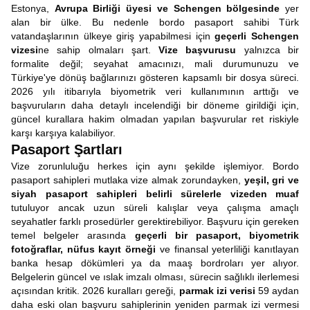
Estonya,
Avrupa Birliği üyesi ve Schengen bölgesinde
yer
alan bir ülke. Bu nedenle bordo pasaport sahibi Türk
vatandaşlarının ülkeye giriş yapabilmesi için
geçerli Schengen
vizesi
ne sahip olmaları şart.
Vize başvurusu
yalnızca bir
formalite değil; seyahat amacınızı, mali durumunuzu ve
Türkiye'ye dönüş bağlarınızı gösteren kapsamlı bir dosya süreci.
2026 yılı itibarıyla biyometrik veri kullanımının arttığı ve
başvuruların daha detaylı incelendiği bir döneme girildiği için,
güncel kurallara hakim olmadan yapılan başvurular ret riskiyle
karşı karşıya kalabiliyor.
Pasaport Şartları
Vize zorunluluğu herkes için aynı şekilde işlemiyor. Bordo
pasaport sahipleri mutlaka vize almak zorundayken,
yeşil, gri ve
siyah pasaport sahipleri belirli sürelerle vizeden muaf
tutuluyor ancak uzun süreli kalışlar veya çalışma amaçlı
seyahatler farklı prosedürler gerektirebiliyor. Başvuru için gereken
temel belgeler arasında
geçerli bir pasaport, biyometrik
fotoğraflar, nüfus kayıt örneği
ve finansal yeterliliği kanıtlayan
banka hesap dökümleri ya da maaş bordroları yer alıyor.
Belgelerin güncel ve ıslak imzalı olması, sürecin sağlıklı ilerlemesi
açısından kritik. 2026 kuralları gereği,
parmak izi verisi
59 aydan
daha eski olan başvuru sahiplerinin yeniden parmak izi vermesi