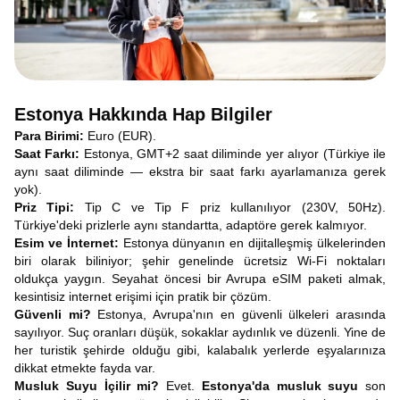
Estonya Hakkında Hap Bilgiler
Para Birimi:
Euro (EUR).
Saat Farkı:
Estonya, GMT+2 saat diliminde yer alıyor (Türkiye ile
aynı saat diliminde — ekstra bir saat farkı ayarlamanıza gerek
yok).
Priz Tipi:
Tip C ve Tip F priz kullanılıyor (230V, 50Hz).
Türkiye'deki prizlerle aynı standartta, adaptöre gerek kalmıyor.
Esim ve İnternet:
Estonya dünyanın en dijitalleşmiş ülkelerinden
biri olarak biliniyor; şehir genelinde ücretsiz Wi-Fi noktaları
oldukça yaygın. Seyahat öncesi bir Avrupa eSIM paketi almak,
kesintisiz internet erişimi için pratik bir çözüm.
Güvenli mi?
Estonya, Avrupa'nın en güvenli ülkeleri arasında
sayılıyor. Suç oranları düşük, sokaklar aydınlık ve düzenli. Yine de
her turistik şehirde olduğu gibi, kalabalık yerlerde eşyalarınıza
dikkat etmekte fayda var.
Musluk Suyu İçilir mi?
Evet.
Estonya'da musluk suyu
son