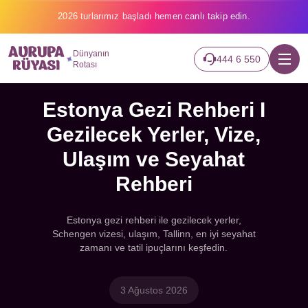
2026 turlarımız başladı hemen canlı takip edin.
Dünyanın
444 6 550
Rotası
Estonya Gezi Rehberi I
Gezilecek Yerler, Vize,
Ulaşım ve Seyahat
Rehberi
Estonya gezi rehberi ile gezilecek yerler,
Schengen vizesi, ulaşım, Tallinn, en iyi seyahat
zamanı ve tatil ipuçlarını keşfedin.
3 Ağustos 2026