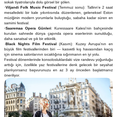
sokak tiyatrolarıyla dolu görsel bir şölen.
·
Viljandi Folk Music Festival
(Temmuz sonu): Tallinn'e 2 saat
mesafedeki bir kale yıkıntısında düzenlenen, geleneksel Eston
müziğinin modern yorumlarla buluştuğu, sabaha kadar süren en
samimi festival.
·Saaremaa Opera Günleri
: Kuressaare Kalesi'nin bahçesinde
kurulan sahnede dünya çapında opera eserlerinin sunulduğu,
daha sanatsal ve şık bir etkinlik.
·
Black Nights Film Festival
(Kasım): Kuzey Avrupa'nın en
büyük film festivallerinden biri — kasvetli kış havasından kaçış
için sinema salonlarının sıcaklığına sığınmanın en iyi yolu.
Festival dönemlerinde konsolosluklardaki vize randevu yoğunluğu
arttığı için, özellikle yaz festivallerine denk gelecek bir seyahat
planlıyorsanız başvurunuzu en az 3 ay önceden başlatmanız
öneriliyor.