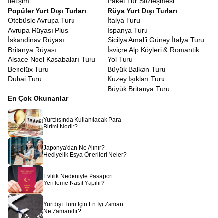
İletişim
Paket Tur Sözleşmesi
için değil, Ra’nın kudretini hissetmek içindir. Han El-Halili
Popüler Yurt Dışı Turları
Rüya Yurt Dışı Turları
Çarşısı’nda baharat kokuları arasında dolaşırken, esnafla
Otobüsle Avrupa Turu
İtalya Turu
yapacağınız keyifli pazarlıklar, bir kafede oturup nargile içen
Avrupa Rüyası Plus
İspanya Turu
yerlileri izlemek, size o coğrafyanın insanını ve ruhunu
İskandinav Rüyası
Sicilya Amalfi Güney İtalya Turu
tanıtacaktır. Mısır insanının sıcakkanlılığı ve misafirperverliği,
Britanya Rüyası
İsviçre Alp Köyleri & Romantik
kendinizi yabancı değil, uzun zamandır beklenen bir misafir gibi
Alsace Noel Kasabaları Turu
Yol Turu
hissetmenizi sağlayacaktır.
Benelüx Turu
Büyük Balkan Turu
Mısır bir rüyadır, uyanmak istemeyeceğiniz, etkisinden uzun süre
Dubai Turu
Kuzey Işıkları Turu
çıkamayacağınız bir rüya.
Piramitlerin gölgesinde geçmişi
Büyük Britanya Turu
düşünmek, Nil’in sularında huzuru bulmak,
Kızıldeniz’de
En Çok Okunanlar
mavinin her tonuna şahit olmak hayal gibi görünse de
Avrupa
Rüyası
ile bir uçak bileti kadar yakınınızdadır. Sadece bir tur
Yurtdışında Kullanılacak Para
satın almazsınız, binlerce yıllık bir mirasa ortak olursunuz.
Birimi Nedir?
Rehberinizin anlatımıyla taşlar canlanır, sular fısıldar ve çöl
rüzgarı size firavunların sırlarını taşır.
Japonya'dan Ne Alınır?
Hediyelik Eşya Önerileri Neler?
Evlilik Nedeniyle Pasaport
Yenileme Nasıl Yapılır?
Yurtdışı Turu İçin En İyi Zaman
Ne Zamandır?