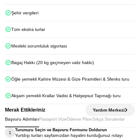
Şehir vergileri
Tüm ekstra turlar
Mesleki sorumluluk sigortası
Bagaj Hakkı (20 kg geçmeyen valiz hakkı)
Öğle yemekli Kahire Müzesi & Gize Piramitleri & Sfenks turu
Akşam yemekli Krallar Vadisi & Hatşepsut Tapınağı turu
Merak Ettikleriniz
Yardım Merkezi
Başvuru Adımları
Pasaport Vize
Ödeme Planı
Sıkça Sorulanlar
Turunuzu Seçin ve Başvuru Formunu Doldurun
1
Yurtdışı turları sayfamızdan hayalini kurduğunuz rotayı