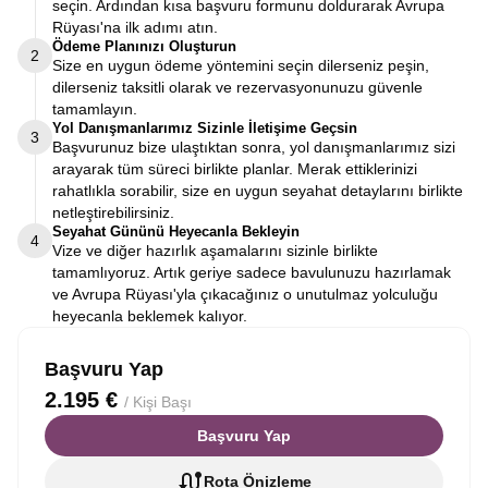
seçin. Ardından kısa başvuru formunu doldurarak Avrupa
Rüyası'na ilk adımı atın.
Ödeme Planınızı Oluşturun
2
Size en uygun ödeme yöntemini seçin dilerseniz peşin,
dilerseniz taksitli olarak ve rezervasyonunuzu güvenle
tamamlayın.
Yol Danışmanlarımız Sizinle İletişime Geçsin
3
Başvurunuz bize ulaştıktan sonra, yol danışmanlarımız sizi
arayarak tüm süreci birlikte planlar. Merak ettiklerinizi
rahatlıkla sorabilir, size en uygun seyahat detaylarını birlikte
netleştirebilirsiniz.
Seyahat Gününü Heyecanla Bekleyin
4
Vize ve diğer hazırlık aşamalarını sizinle birlikte
tamamlıyoruz. Artık geriye sadece bavulunuzu hazırlamak
ve Avrupa Rüyası'yla çıkacağınız o unutulmaz yolculuğu
heyecanla beklemek kalıyor.
Başvuru Yap
2.195 €
/ Kişi Başı
Başvuru Yap
Rota Önizleme