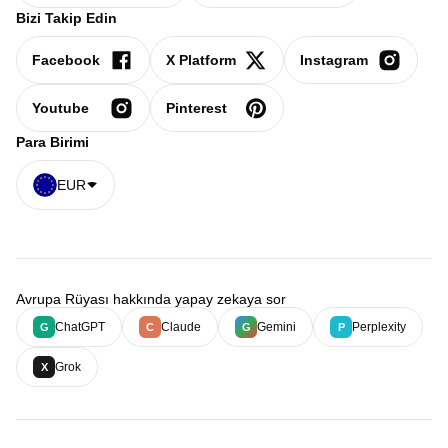
Bizi Takip Edin
Facebook
X Platform
Instagram
Youtube
Pinterest
Para Birimi
EUR
Avrupa Rüyası hakkında yapay zekaya sor
ChatGPT
Claude
Gemini
Perplexity
G
C
G
P
Grok
X