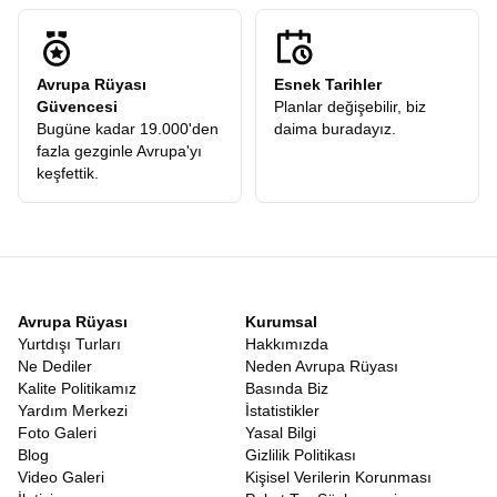
prestijli firmaların tarifeli seferleriyle gerçekleşir. İstanbul
Havalimanı’nda buluştuğumuz andan itibaren, profesyonel
ekibimizin güvencesi altındasınızdır. Uçak saatleri, transferler ve
Avrupa Rüyası
Esnek Tarihler
şehirlerarası geçişler, yorgunluğu minimize edecek şekilde
Güvencesi
Planlar değişebilir, biz
ayarlanır. Kahire’ye inip o büyüleyici atmosferi soluduğunuzda,
Bugüne kadar 19.000'den
daima buradayız.
arkanızda İstanbul’un griliğini bırakmış, önünüzde güneşin
fazla gezginle Avrupa'yı
ülkesinin altın sarısı vadilerini bulmuş olursunuz.
keşfettik.
Nil Tekne Gezisi Dahil Mısır Turu
Mısır’ı özel kılan bir diğer detay, nehir üzerinde yapılan
yolculukların o romantik ve tarihi dokusudur. Birbirini tamamlayan
Mısır turunda Nil tekne gezisi
ve tapınaklar, bu coğrafyanın
yaşam kaynağına saygı duruşudur. Tapınaklar karada tarihin
bekçiliğini yaparken, Nil suyuyla bu tarihi besler. Tekne gezileri
sırasında nehrin iki yakasındaki yeşil tarım arazilerinin hemen
Avrupa Rüyası
Kurumsal
ardında başlayan sonsuz çölü görmek, yaşam ve ölüm arasındaki
Yurtdışı Turları
Hakkımızda
ince çizgiyi hatırlatır. Mısırlılar için doğu yakası yaşamı, batı
Ne Dediler
Neden Avrupa Rüyası
yakası ise ölümü simgeler. Nil üzerinde süzülürken bu sembolizmi
Kalite Politikamız
Basında Biz
bizzat yaşayarak öğrenirsiniz.
Yardım Merkezi
İstatistikler
Eğer klasik tatil anlayışından sıkıldıysanız, deniz kum güneş
Foto Galeri
Yasal Bilgi
üçlüsüne derinlik katmak istiyorsanız,
Mısır Tatil Turu
tam size
Blog
Gizlilik Politikası
göre bir alternatiftir. Burada deniz sadece yüzmek için değil,
Video Galeri
Kişisel Verilerin Korunması
tarihin kıyısında serinlemek içindir. Güneş sadece bronzlaşmak