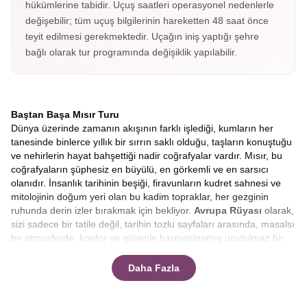
hükümlerine tabidir. Uçuş saatleri operasyonel nedenlerle
değişebilir; tüm uçuş bilgilerinin hareketten 48 saat önce
teyit edilmesi gerekmektedir. Uçağın iniş yaptığı şehre
bağlı olarak tur programında değişiklik yapılabilir.
Baştan Başa Mısır Turu
Dünya üzerinde zamanın akışının farklı işlediği, kumların her
tanesinde binlerce yıllık bir sırrın saklı olduğu, taşların konuştuğu
ve nehirlerin hayat bahşettiği nadir coğrafyalar vardır. Mısır, bu
coğrafyaların şüphesiz en büyülü, en görkemli ve en sarsıcı
olanıdır. İnsanlık tarihinin beşiği, firavunların kudret sahnesi ve
mitolojinin doğum yeri olan bu kadim topraklar, her gezginin
ruhunda derin izler bırakmak için bekliyor.
Avrupa Rüyası
olarak,
sizi sadece bir tatile değil, tarihin tozlu sayfaları arasında, masalsı
bir atmosferde, konfor ve güvenle harmanlanmış unutulmaz bir
keşfe davet ediyoruz.
Klasik tur anlayışının ötesine geçen
rotamızla, bu eşsiz serüvende yerinizi almaya hazır mısınız?
Daha Fazla
Bu yolculuk, sadece coğrafi bir yer değiştirme değil, aynı
zamanda ruhsal bir zaman yolculuğudur. Uçağınız Mısır
semalarına girdiğinde, aşağıda uzanan sonsuz çölün ortasında