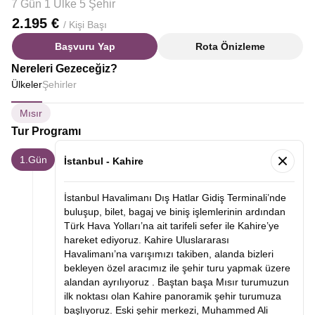
7 Gün 1 Ülke 5 Şehir
2.195 €
/ Kişi Başı
Başvuru Yap
Rota Önizleme
Nereleri Gezeceğiz?
Ülkeler
Şehirler
Mısır
Tur Programı
1.Gün
İstanbul - Kahire
İstanbul Havalimanı Dış Hatlar Gidiş Terminali’nde
buluşup, bilet, bagaj ve biniş işlemlerinin ardından
Türk Hava Yolları’na ait tarifeli sefer ile Kahire’ye
hareket ediyoruz. Kahire Uluslararası
Havalimanı’na varışımızı takiben, alanda bizleri
bekleyen özel aracımız ile şehir turu yapmak üzere
alandan ayrılıyoruz .
Baştan başa Mısır turumuzun
ilk noktası olan
Kahire panoramik şehir turumuza
başlıyoruz. Eski şehir merkezi, Muhammed Ali