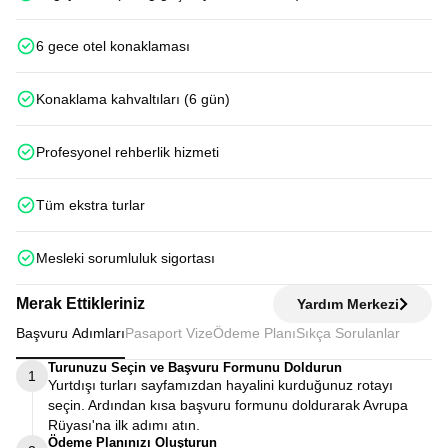
6 gece otel konaklaması
Konaklama kahvaltıları (6 gün)
Profesyonel rehberlik hizmeti
Tüm ekstra turlar
Mesleki sorumluluk sigortası
Merak Ettikleriniz
Yardım Merkezi
Başvuru Adımları
Pasaport Vize
Ödeme Planı
Sıkça Sorulanlar
Turunuzu Seçin ve Başvuru Formunu Doldurun
1
Yurtdışı turları sayfamızdan hayalini kurduğunuz rotayı
seçin. Ardından kısa başvuru formunu doldurarak Avrupa
Rüyası'na ilk adımı atın.
Ödeme Planınızı Oluşturun