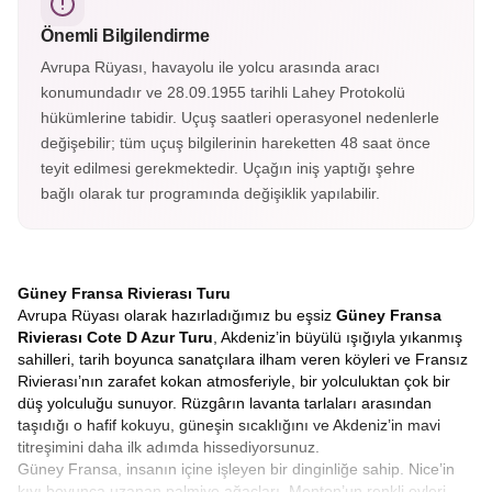
sayılır.
Önemli Bilgilendirme
Avrupa Rüyası, havayolu ile yolcu arasında aracı
konumundadır ve 28.09.1955 tarihli Lahey Protokolü
hükümlerine tabidir. Uçuş saatleri operasyonel nedenlerle
değişebilir; tüm uçuş bilgilerinin hareketten 48 saat önce
teyit edilmesi gerekmektedir. Uçağın iniş yaptığı şehre
bağlı olarak tur programında değişiklik yapılabilir.
Güney Fransa Rivierası Turu
Avrupa Rüyası olarak hazırladığımız bu eşsiz
Güney Fransa
Rivierası Cote D Azur Turu
, Akdeniz’in büyülü ışığıyla yıkanmış
sahilleri, tarih boyunca sanatçılara ilham veren köyleri ve Fransız
Rivierası’nın zarafet kokan atmosferiyle, bir yolculuktan çok bir
düş yolculuğu sunuyor. Rüzgârın lavanta tarlaları arasından
taşıdığı o hafif kokuyu, güneşin sıcaklığını ve Akdeniz’in mavi
titreşimini daha ilk adımda hissediyorsunuz.
Güney Fransa, insanın içine işleyen bir dinginliğe sahip. Nice’in
kıyı boyunca uzanan palmiye ağaçları, Menton’un renkli evleri,