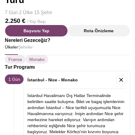
7 Gün 2 Ülke 15 Şehir
2.250 €
/ Kişi Başı
Başvuru Yap
Rota Önizleme
Nereleri Gezeceğiz?
Ülkeler
Şehirler
Fransa
Monako
Tur Programı
1.Gün
İstanbul - Nice - Monako
İstanbul Havalimanı Dış Hatlar Terminalinde
belirtilen saatte buluşma. Bilet ve bagaj işlemlerinin
ardından İstanbul – Nice tarifeli uçuşumuzla Nice
Havalimanına varıyoruz. İnişin ardından Nice şehir
merkezine hareket ediyoruz. Varışın ardından
rehberimiz eşliğinde Nice şehir turumuza
başlıyoruz. Melekler Körfezi'nin kıvrımı boyunca