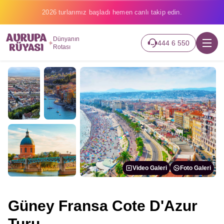
2026 turlarımız başladı hemen canlı takip edin.
Dünyanın
444 6 550
Rotası
Video Galeri
Foto Galeri
Güney Fransa Cote D'Azur
Turu