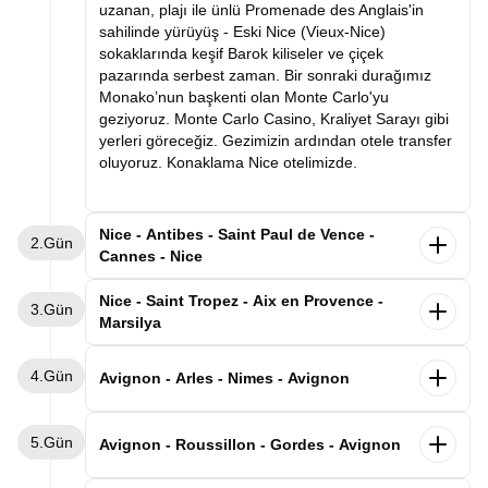
uzanan, plajı ile ünlü Promenade des Anglais'in
sahilinde yürüyüş - Eski Nice (Vieux-Nice)
sokaklarında keşif Barok kiliseler ve çiçek
pazarında serbest zaman. Bir sonraki durağımız
Monako’nun başkenti olan Monte Carlo'yu
geziyoruz. Monte Carlo Casino, Kraliyet Sarayı gibi
yerleri göreceğiz. Gezimizin ardından otele transfer
oluyoruz. Konaklama Nice otelimizde.
Nice - Antibes - Saint Paul de Vence -
2.Gün
Cannes - Nice
Sabah kahvaltı sonrası Cannes'e hareket ediyoruz.
Nice - Saint Tropez - Aix en Provence -
3.Gün
Fransız Rivierası’nın incisi Cannes, altın kumsalları,
Marsilya
palmiyeli caddeleri ve dünyaca ünlü film festivaliyle
tanınır. Akdeniz’in zarafetini, sanatın ışıltısını ve
Sabah kahvaltımızın ardından Marsilya'ya hareket
4.Gün
Fransız lüksünü bir arada sunan bu şehir, her
ediyoruz. İlk durağımız
dünyanın en ünlü tatil
Avignon - Arles - Nimes - Avignon
ziyaretçiye kırmızı halıda yürüyormuş hissi verir.
destinasyonlarından biri olan
Saint Tropez olacak.
Güney Fransa Côte d’Azur’un kalbinde yer alan,
Ardından bir diğer noktamız olan Aix-en-Provence
Sabah kahvaltı sonrası ilk durağımız tarihi şehir
A
kdeniz’in mavi sularıyla tarihin zarafetini
5.Gün
gezimize başlıyoruz. Roma döneminden kalan su
Arles. Bir zamanlar Roma metropolü, bu dönemden
Avignon - Roussillon - Gordes - Avignon
buluşturan büyüleyici bir Fransız sahil kenti
Antibes
şebekesi ve çeşmeleri halen çalışan bu şehirde
kalan eserlerin tamamı “Unesco dünya kültür
ilk durağımız olacak. Şehrin kalbinde yer alan Vieil
yapacağımız yürüyüş turumuz esnasında Rotonde
mirasına” kayıtlı olan ve ünlü ressam Van Gogh'un