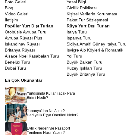
Foto Galeri
Yasal Bilgi
gereklidir. Biz de Avrupa Rüyası olarak
Güney Fransa turu vize
Blog
Gizlilik Politikası
konusunda sizlere tam destek sunuyoruz. Evrak hazırlığından
Video Galeri
Kişisel Verilerin Korunması
randevu süreçlerine kadar tüm aşamalarda danışmanlarımız
İletişim
Paket Tur Sözleşmesi
yanınızda oluyor. Bazı pasaport türlerinin vizeden muaf olması ise
Popüler Yurt Dışı Turları
Rüya Yurt Dışı Turları
ayrı bir kolaylık sağlıyor. Başvuru sürecinin nasıl ilerleyeceğini
Otobüsle Avrupa Turu
İtalya Turu
size adım adım aktarıyoruz.
Avrupa Rüyası Plus
İspanya Turu
Fransa Rivierası Turu Ekstra Turlar Dahil
İskandinav Rüyası
Sicilya Amalfi Güney İtalya Turu
Birçoğunun aklına yaz ayları gelse de,
Fransa Rivierası kış turu
Britanya Rüyası
İsviçre Alp Köyleri & Romantik
bambaşka bir huzur taşıyor. Yaz kalabalığı yok, şehirler daha
Alsace Noel Kasabaları Turu
Yol Turu
sakin, manzaralar daha dingin. Kışın bile ılıman olan iklim
Benelüx Turu
Büyük Balkan Turu
sayesinde dış mekânların tadını çıkarabilir, Provence’ın sessiz
Dubai Turu
Kuzey Işıkları Turu
köylerinde fotoğraf çekebilir, sahil boyunca romantik yürüyüşler
Büyük Britanya Turu
yapabilirsiniz. Kış döneminde otellerin uygun fiyatlarla hizmet
En Çok Okunanlar
vermesi ise ekstra bir avantaj sunuyor.
Avrupa Rüyası olarak hazırladığımız bu tur, yalnızca bir yolculuk
Yurtdışında Kullanılacak Para
değil, duyularınızı besleyen, ruhunuzu dinlendiren, estetik algınızı
Birimi Nedir?
genişleten bir deneyimdir.
Côte d’Azur Turu
,
Güney Fransa
Turu
ile Provence köyleri, şarap bağları, lüks sahil kasabaları ve
Japonya'dan Ne Alınır?
tarih dolu şehirler. Hepsi aynı programın içinde birleşiyor. Eğer siz
Hediyelik Eşya Önerileri Neler?
de Akdeniz’in güneşine, Provence’ın lavanta kokulu sokaklarına
ve Rivierası’nın zarafetine dokunmak istiyorsanız doğru
Evlilik Nedeniyle Pasaport
yerdesiniz. Bu masalsı yolculuğu birlikte gerçekleştirmek için
Yenileme Nasıl Yapılır?