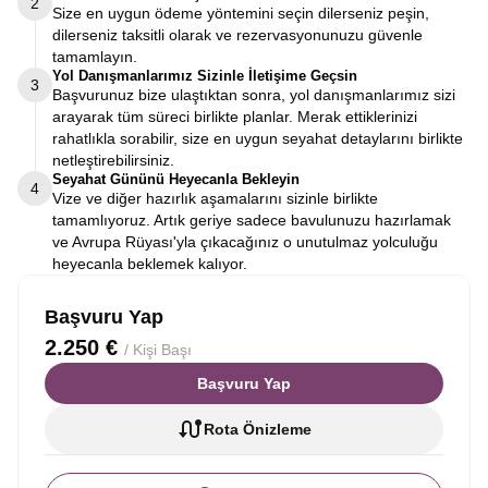
2
Size en uygun ödeme yöntemini seçin dilerseniz peşin,
dilerseniz taksitli olarak ve rezervasyonunuzu güvenle
tamamlayın.
Yol Danışmanlarımız Sizinle İletişime Geçsin
3
Başvurunuz bize ulaştıktan sonra, yol danışmanlarımız sizi
arayarak tüm süreci birlikte planlar. Merak ettiklerinizi
rahatlıkla sorabilir, size en uygun seyahat detaylarını birlikte
netleştirebilirsiniz.
Seyahat Gününü Heyecanla Bekleyin
4
Vize ve diğer hazırlık aşamalarını sizinle birlikte
tamamlıyoruz. Artık geriye sadece bavulunuzu hazırlamak
ve Avrupa Rüyası'yla çıkacağınız o unutulmaz yolculuğu
heyecanla beklemek kalıyor.
Başvuru Yap
2.250 €
/ Kişi Başı
Başvuru Yap
Rota Önizleme