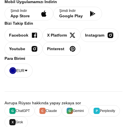
Mobil Uygulamamızı İndirin
Şimdi İndir
Şimdi İndir
App Store
Google Play
Bizi Takip Edin
Facebook
X Platform
Instagram
Youtube
Pinterest
Para Birimi
EUR
Avrupa Rüyası hakkında yapay zekaya sor
ChatGPT
Claude
Gemini
Perplexity
G
C
G
P
Grok
X