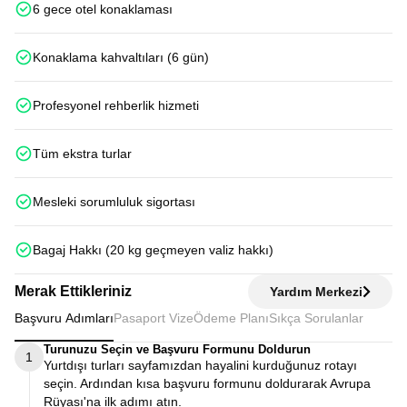
6 gece otel konaklaması
Konaklama kahvaltıları (6 gün)
Profesyonel rehberlik hizmeti
Tüm ekstra turlar
Mesleki sorumluluk sigortası
Bagaj Hakkı (20 kg geçmeyen valiz hakkı)
Merak Ettikleriniz
Yardım Merkezi
Başvuru Adımları
Pasaport Vize
Ödeme Planı
Sıkça Sorulanlar
Turunuzu Seçin ve Başvuru Formunu Doldurun
1
Yurtdışı turları sayfamızdan hayalini kurduğunuz rotayı
seçin. Ardından kısa başvuru formunu doldurarak Avrupa
Rüyası'na ilk adımı atın.