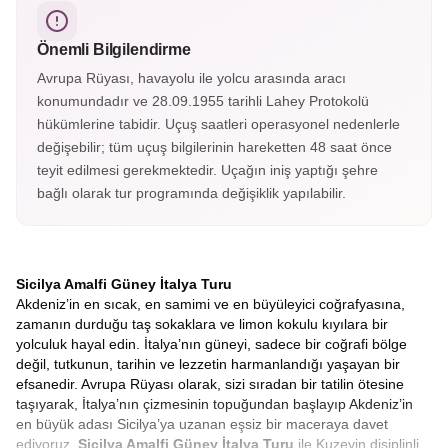
listesindedir. Krater yürüyüşleri ve lav manzaralarıyla
etkileyici bir doğa deneyimi sunar.
Önemli Bilgilendirme
Avrupa Rüyası, havayolu ile yolcu arasında aracı
konumundadır ve 28.09.1955 tarihli Lahey Protokolü
hükümlerine tabidir. Uçuş saatleri operasyonel nedenlerle
değişebilir; tüm uçuş bilgilerinin hareketten 48 saat önce
teyit edilmesi gerekmektedir. Uçağın iniş yaptığı şehre
bağlı olarak tur programında değişiklik yapılabilir.
Sicilya Amalfi Güney İtalya Turu
Akdeniz’in en sıcak, en samimi ve en büyüleyici coğrafyasına,
zamanın durduğu taş sokaklara ve limon kokulu kıyılara bir
yolculuk hayal edin. İtalya’nın güneyi, sadece bir coğrafi bölge
değil, tutkunun, tarihin ve lezzetin harmanlandığı yaşayan bir
efsanedir. Avrupa Rüyası olarak, sizi sıradan bir tatilin ötesine
taşıyarak, İtalya’nın çizmesinin topuğundan başlayıp Akdeniz’in
en büyük adası Sicilya’ya uzanan eşsiz bir maceraya davet
ediyoruz.
Sicilya Amalfi Güney İtalya Turu
ile Kuzeyin disiplinli