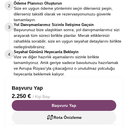
Ödeme Planınızı Oluşturun
2
Size en uygun ödeme yöntemini seçin dilerseniz peşin,
dilerseniz taksitli olarak ve rezervasyonunuzu güvenle
tamamlayın.
Yol Danışmanlarımız Sizinle İletişime Geçsin
3
Başvurunuz bize ulaştıktan sonra, yol danışmanlarımız sizi
arayarak tüm süreci birlikte planlar. Merak ettiklerinizi
rahatlıkla sorabilir, size en uygun seyahat detaylarını birlikte
netleştirebilirsiniz.
Seyahat Gününü Heyecanla Bekleyin
4
Vize ve diğer hazırlık aşamalarını sizinle birlikte
tamamlıyoruz. Artık geriye sadece bavulunuzu hazırlamak
ve Avrupa Rüyası'yla çıkacağınız o unutulmaz yolculuğu
heyecanla beklemek kalıyor.
Başvuru Yap
2.250 €
/ Kişi Başı
Başvuru Yap
Rota Önizleme