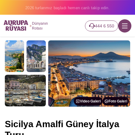
2026 turlarımız başladı hemen canlı takip edin.
Dünyanın
444 6 550
Rotası
Video Galeri
Foto Galeri
Sicilya Amalfi Güney İtalya
Turu