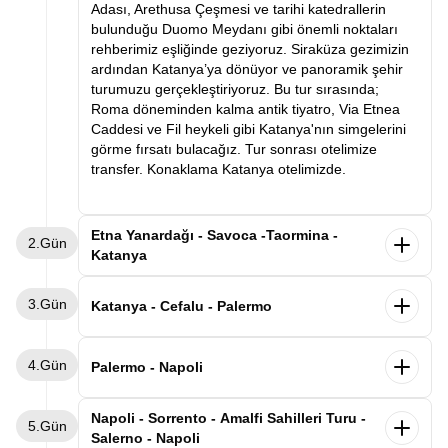
Adası, Arethusa Çeşmesi ve tarihi katedrallerin
bulunduğu Duomo Meydanı gibi önemli noktaları
rehberimiz eşliğinde geziyoruz. Siraküza gezimizin
ardından Katanya’ya dönüyor ve panoramik şehir
turumuzu gerçekleştiriyoruz. Bu tur sırasında;
Roma döneminden kalma antik tiyatro, Via Etnea
Caddesi ve Fil heykeli gibi Katanya'nın simgelerini
görme fırsatı bulacağız. Tur sonrası otelimize
transfer. Konaklama Katanya otelimizde.
Etna Yanardağı - Savoca -Taormina -
2.Gün
Katanya
Otelimizde alacağımız kahvaltının ardından
3.Gün
unutulmaz bir gün için hareket ediyoruz. İlk
Katanya - Cefalu - Palermo
durağımız Avrupa'nın en aktif yanardağı olan
Etna’ya hareket ediyoruz. Etna’da, lav vadilerini
Sabah otelimizde alacağımız kahvaltının ardından
4.Gün
gözlemleyebileceğimiz bir gezinti ve fotoğraf molası
valizlerimizle birlikte Palermo’ya doğru yola
Palermo - Napoli
veriyoruz. Ardından Godfather (Baba) filminin ikonik
çıkıyoruz. Yol üzerinde Sicilya’nın en güzel kıyı
sahnelerine ev sahipliği yapan Savoca kasabası.
kasabalarından biri olan Cefalù’de mola veriyoruz.
Sabah kahvaltının ardından aracımızla
Napoli - Sorrento - Amalfi Sahilleri Turu -
Burada Bar Vitelli ve Santa Lucia Kilisesi’ni ziyaret
5.Gün
Tarihi sokakları, deniz kenarındaki manzarası ve
havalimanına transfer oluyoruz. Volotea Hava
Salerno - Napoli
ettikten sonra ünlü Taormina kasabasına geçiyoruz.
büyüleyici Norman Katedrali ile ünlü Cefalù’de
Yolları’nın tarifeli seferi ile Napoli’ye uçuyoruz.