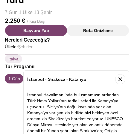
7 Gün 1 Ülke 13 Şehir
2.250 €
/ Kişi Başı
Başvuru Yap
Rota Önizleme
Nereleri Gezeceğiz?
Ülkeler
Şehirler
İtalya
Tur Programı
1.Gün
İstanbul - Siraküza - Katanya
İstanbul Havalimanı’nda buluşmamızın ardından
Türk Hava Yolları’nın tarifeli seferi ile Katanya’ya
uçuyoruz. Sicilya’nın doğu kıyısında yer alan
Katanya’ya varışımızla birlikte bizi bekleyen özel
aracımızla Siraküza’ya hareket ediyoruz. UNESCO
Dünya Mirası listesinde yer alan ve antik dönemde
önemli bir Yunan şehri olan Siraküza’da; Ortigia