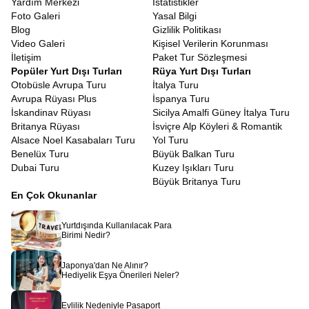
Yardım Merkezi
İstatistikler
Tatil bütçenizi planlarken, aldığınız hizmetin içeriğine dikkat
Foto Galeri
Yasal Bilgi
etmeniz gerekir. Avrupa Rüyası olarak amacımız, lüksten ödün
Blog
Gizlilik Politikası
vermeden ulaşılabilir fiyatlarla hayallerinizi gerçekleştirmektir.
Video Galeri
Kişisel Verilerin Korunması
Erken rezervasyon dönemlerini takip ederek, hayalinizdeki tatili
İletişim
Paket Tur Sözleşmesi
çok daha ekonomik hale getirebilirsiniz.
Uygun Fiyatlı Güney
Popüler Yurt Dışı Turları
Rüya Yurt Dışı Turları
İtalya Turu
arayışında olan gezginler için ekstra turların çoğunun
Otobüsle Avrupa Turu
İtalya Turu
paket fiyata dahil edilmesi büyük bir avantajdır. Diğer turlarda
Avrupa Rüyası Plus
İspanya Turu
ekstra adı altında satılan ve gezi maliyetini ikiye katlayan pek çok
İskandinav Rüyası
Sicilya Amalfi Güney İtalya Turu
şehir turu ve ören yeri ziyareti, bizim programlarımızda standart
Britanya Rüyası
İsviçre Alp Köyleri & Romantik
olarak sunulur. Böylece tura çıktığınızda cüzdanınızı düşünmek
Alsace Noel Kasabaları Turu
Yol Turu
zorunda kalmaz, sadece anın tadını çıkarırsınız.
Benelüx Turu
Büyük Balkan Turu
7 Gün İtalya Güney Turu
Dubai Turu
Kuzey Işıkları Turu
Modern hayatın yoğun temposunda, uzun tatiller için zaman
Büyük Britanya Turu
bulmak her zaman mümkün olmayabilir. Bu nedenle, zamanı en
En Çok Okunanlar
verimli şekilde kullanan, yorucu olmayan ama dolu dolu bir
program hazırladık.
7 Gün İtalya Güney Turu
veya 8 günlük
Yurtdışında Kullanılacak Para
versiyonlarımız, bir haftalık bir süre içinde size bir ayda
Birimi Nedir?
yaşayabileceğiniz deneyimi sığdırır. Programın akışı, şehirlerarası
geçişlerin yoruculuğunu en aza indirecek şekilde, optimize edilmiş
Japonya'dan Ne Alınır?
rotalarla planlanmıştır. Bir sabah Bari’de uyanıp ertesi gün
Hediyelik Eşya Önerileri Neler?
Napoli’de pizzanızı yiyebilir, turun sonunda ise Sicilya’da gün
batımını izleyebilirsiniz. Her gün yeni bir şehir, yeni bir kültür ve
Evlilik Nedeniyle Pasaport