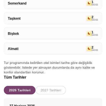
1
Semerkand
GECE
2
Taşkent
GECE
1
Bişkek
GECE
2
Almati
GECE
Tur programında belirtilen otel isimleri tarihe göre değişiklik
gösterebilir; listede yer almayan durumlarda da aynı kalite ve
konfor standartları korunur.
Tüm Tarihler
2026 Tarihleri
2027 Tarihleri
27 Haziran 2026