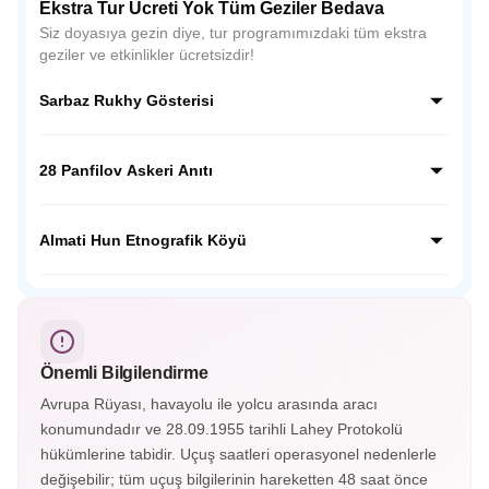
Ekstra Tur Ücreti Yok Tüm Geziler Bedava
Siz doyasıya gezin diye, tur programımızdaki tüm ekstra
geziler ve etkinlikler ücretsizdir!
Sarbaz Rukhy Gösterisi
Sarbaz Rukhy Gösterisi, Kazakistan’ın askeri disiplinini ve
ulusal ruhunu yansıtan etkileyici bir gösteridir. Askeri tören
28 Panfilov Askeri Anıtı
adımları, müzikler ve koreografilerle Kazak kahramanlık
kültürünü sahnede canlandırır.
28 Panfilov Askeri Anıtı, Almatı’daki Panfilov Parkı’nda yer
alır. II. Dünya Savaşı’nda Moskova savunmasında
Almati Hun Etnografik Köyü
kahramanca savaşan 28 askerin anısına yapılmış etkileyici
bir anıttır.
Almatı Hun Etnografik Köyü, Kazak kültürünü ve göçebe
yaşamını tanıtan açık hava müzesidir. Geleneksel yurtlar, el
sanatları gösterileri ve halk danslarıyla Orta Asya tarihine
yolculuk sunar.
Önemli Bilgilendirme
Avrupa Rüyası, havayolu ile yolcu arasında aracı
konumundadır ve 28.09.1955 tarihli Lahey Protokolü
hükümlerine tabidir. Uçuş saatleri operasyonel nedenlerle
değişebilir; tüm uçuş bilgilerinin hareketten 48 saat önce