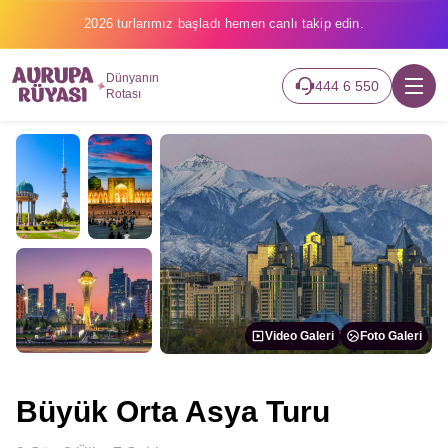
2026 turlarımız başladı hemen canlı takip edin.
Dünyanın
444 6 550
Rotası
Video Galeri
Foto Galeri
Büyük Orta Asya Turu