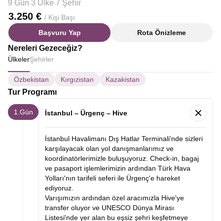
9 Gün 3 Ülke 7 Şehir
3.250 €
/ Kişi Başı
Başvuru Yap
Rota Önizleme
Nereleri Gezeceğiz?
Ülkeler
Şehirler
Özbekistan
Kırgızistan
Kazakistan
Tur Programı
1.Gün
İstanbul – Ürgenç – Hive
İstanbul Havalimanı Dış Hatlar Terminali'nde sizleri
karşılayacak olan yol danışmanlarımız ve
koordinatörlerimizle buluşuyoruz. Check-in, bagaj
ve pasaport işlemlerimizin ardından Türk Hava
Yolları'nın tarifeli seferi ile Ürgenç'e hareket
ediyoruz.
Varışımızın ardından özel aracımızla Hive'ye
transfer oluyor ve UNESCO Dünya Mirası
Listesi'nde yer alan bu eşsiz şehri keşfetmeye