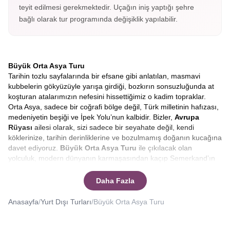
teyit edilmesi gerekmektedir. Uçağın iniş yaptığı şehre
bağlı olarak tur programında değişiklik yapılabilir.
Büyük Orta Asya Turu
Tarihin tozlu sayfalarında bir efsane gibi anlatılan, masmavi
kubbelerin gökyüzüyle yarışa girdiği, bozkırın sonsuzluğunda at
koşturan atalarımızın nefesini hissettiğimiz o kadim topraklar.
Orta Asya, sadece bir coğrafi bölge değil, Türk milletinin hafızası,
medeniyetin beşiği ve İpek Yolu’nun kalbidir. Bizler,
Avrupa
Rüyası
ailesi olarak, sizi sadece bir seyahate değil, kendi
köklerinize, tarihin derinliklerine ve bozulmamış doğanın kucağına
davet ediyoruz.
Büyük
Orta Asya Turu
ile çıkılacak olan
yolculuk, modern dünyanın karmaşasından kaçıp Semerkand’ın
çinilerinde huzuru, Tanrı Dağları’nın eteklerinde özgürlüğü
bulacağınız eşsiz bir serüven. Hayalinizdeki o mistik atmosferi
Daha Fazla
gerçeğe dönüştürmek için hazırladığımız
Kırgızistan,
Kazakistan, Özbekistan
rotasının, her adımda farklı bir hikâye,
Anasayfa
/
Yurt Dışı Turları
/
Büyük Orta Asya Turu
her şehirde farklı bir efsane sizi bekliyor.
Yüzyıllar boyunca tüccarların, seyyahların, orduların ve