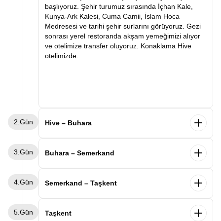
başlıyoruz. Şehir turumuz sırasında İçhan Kale,
Kunya-Ark Kalesi, Cuma Camii, İslam Hoca
Medresesi ve tarihi şehir surlarını görüyoruz. Gezi
sonrası yerel restoranda akşam yemeğimizi alıyor
ve otelimize transfer oluyoruz. Konaklama Hive
otelimizde.
2.Gün
Hive – Buhara
Sabah kahvaltımızın ardından Buhara'ya doğru
3.Gün
hareket ediyoruz. Varışımızla birlikte İpek Yolu'nun
Buhara – Semerkand
en önemli duraklarından biri olan Buhara'yı
keşfetmeye başlıyoruz. Şehir turumuz sırasında Ark
Sabah kahvaltımızın ardından Buhara keşfimize
4.Gün
Kalesi, Kalon Minaresi, Kalon Camii, Miri Arab
devam ediyoruz. Ünlü mutasavvıf Bahaddin
Semerkand – Taşkent
Medresesi, Lyabi Hauz Kompleksi ve tarihi çarşıları
Nakşibendi Türbesi'ni ziyaret ediyor, ardından
ziyaret ediyoruz. Tarihi dokusu ve etkileyici
Buhara Emirleri'nin yazlık sarayı olan Sitora-i Mohi
Sabah kahvaltımızın ardından Semerkand şehir
mimarisiyle büyüleyen Buhara gezimizin ardından
5.Gün
Hosa Sarayı'nı geziyoruz. Verilecek serbest
turumuza başlıyoruz. İlk durağımız Orta Asya'nın en
Taşkent