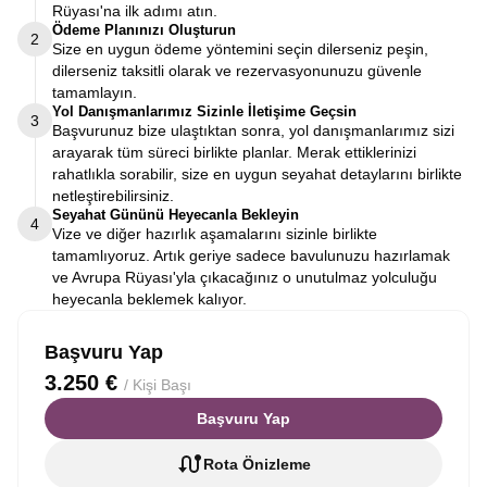
Rüyası'na ilk adımı atın.
Ödeme Planınızı Oluşturun
2
Size en uygun ödeme yöntemini seçin dilerseniz peşin,
dilerseniz taksitli olarak ve rezervasyonunuzu güvenle
tamamlayın.
Yol Danışmanlarımız Sizinle İletişime Geçsin
3
Başvurunuz bize ulaştıktan sonra, yol danışmanlarımız sizi
arayarak tüm süreci birlikte planlar. Merak ettiklerinizi
rahatlıkla sorabilir, size en uygun seyahat detaylarını birlikte
netleştirebilirsiniz.
Seyahat Gününü Heyecanla Bekleyin
4
Vize ve diğer hazırlık aşamalarını sizinle birlikte
tamamlıyoruz. Artık geriye sadece bavulunuzu hazırlamak
ve Avrupa Rüyası'yla çıkacağınız o unutulmaz yolculuğu
heyecanla beklemek kalıyor.
Başvuru Yap
3.250 €
/ Kişi Başı
Başvuru Yap
Rota Önizleme