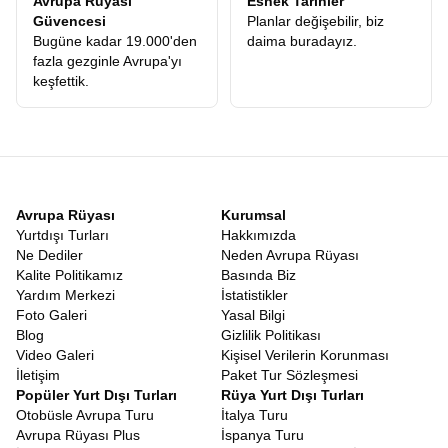
Avrupa Rüyası
Esnek Tarihler
Ödediğiniz ücretin karşılığını, konforlu otellerde, leziz yemeklerde
Güvencesi
Planlar değişebilir, biz
ve en önemlisi ömür boyu unutamayacağınız anılarda fazlasıyla
Bugüne kadar 19.000'den
daima buradayız.
alacağınızı garanti ediyoruz.
fazla gezginle Avrupa'yı
Uygun Fiyatlı Orta Asya Turu
keşfettik.
Kaliteden ödün vermeden ekonomik bir seyahat planlamak
herkesin hakkıdır. Piyasadaki pek çok alternatifin aksine, gizli
maliyetlerden arındırılmış, şeffaf ve
Uygun Fiyatlı Orta Asya
Turu
seçeneklerimizle, bu coğrafyayı herkesin görebilmesini
amaçlıyoruz. Asya’nın mistik havasını solumak için servet
harcamanıza gerek yok. Doğru planlama, güçlü yerel bağlantılar
ve profesyonel operasyon yönetimimiz sayesinde, maliyetleri
Avrupa Rüyası
Kurumsal
minimize ederek bu avantajı doğrudan misafirlerimize
Yurtdışı Turları
Hakkımızda
yansıtıyoruz. Böylece rüya gibi bir tatil, ulaşılabilir bir gerçek
Ne Dediler
Neden Avrupa Rüyası
haline geliyor.
Kalite Politikamız
Basında Biz
9 Günlük Orta Asya Turu
Yardım Merkezi
İstatistikler
Modern yaşamın en büyük sorunu zamansızlıktır. Bu yüzden
Foto Galeri
Yasal Bilgi
programımızı, katılımcılarımızın kısıtlı zamanlarında maksimum
Blog
Gizlilik Politikası
yeri görebilecekleri şekilde optimize ettik.
Orta Asya Turu 9 Gün
Video Galeri
Kişisel Verilerin Korunması
süren bu dopdolu programda, tek bir dakikanız bile boşa geçmez.
İletişim
Paket Tur Sözleşmesi
Her günün planı, yorucu olmayan ama bir o kadar da doyurucu
Popüler Yurt Dışı Turları
Rüya Yurt Dışı Turları
bir tempoda hazırlanmıştır. 9 günün sonunda geriye dönüp
Otobüsle Avrupa Turu
İtalya Turu
baktığınızda, sanki aylardır oradaymışsınız gibi derin bir bağ
Avrupa Rüyası Plus
İspanya Turu