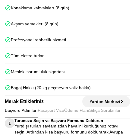
Konaklama kahvaltıları (8 gün)
Akşam yemekleri (8 gün)
Profesyonel rehberlik hizmeti
Tüm ekstra turlar
Mesleki sorumluluk sigortası
Bagaj Hakkı (20 kg geçmeyen valiz hakkı)
Merak Ettikleriniz
Yardım Merkezi
Başvuru Adımları
Pasaport Vize
Ödeme Planı
Sıkça Sorulanlar
Turunuzu Seçin ve Başvuru Formunu Doldurun
1
Yurtdışı turları sayfamızdan hayalini kurduğunuz rotayı
seçin. Ardından kısa başvuru formunu doldurarak Avrupa