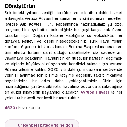
Dönüştürün
Sektördeki yılların verdiği tecrübe ve misafir odaklı hizmet
anlayışıyla Avrupa Rüyası her zaman en iyisini sunmayı hedefler.
İsviçre Alp Köyleri Turu
kapsamında hazırladığımız şu özel
program, bir seyahatten beklediğiniz her şeyi karşılamak üzere
tasarlanmıştır. Doğanın kalbine yaptığımız şu yolculukta, her
detayda kaliteyi ve özeni hissedeceksiniz. Türk Hava Yolları
konforu, 6 gece otel konaklaması, Bernina Ekspresi macerası ve
tüm ekstra turların dahil olduğu paketimizle, siz sadece anı
yaşamaya odaklanın. Hayatınızın en güzel bir haftasını geçirmek
ve Alplerin büyüleyici dünyasında kendinizi bulmak için Avrupa
Rüyası ailesine katılın. 2026 yılındaki şu muazzam serüvende
yerinizi ayırtmak için bizimle iletişime geçebilir, taksit imkanıyla
hayallerinize bir adım daha yaklaşabilirsiniz. Sizin için
hazırladığımız şu rüya gibi rota, hayatınız boyunca anlatacağınız
en güzel hikayenin başlangıcı olacaktır.
Avrupa Rüyası
ile her
yolculuk bir keşif, her keşif bir mutluluktur.
4530+
kez okundu.
← Tur Rehberi kategorisine dön