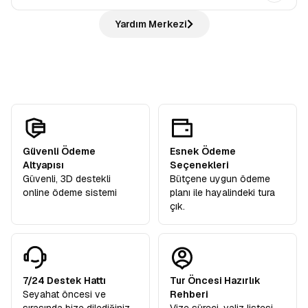
otobüste bilgilendirme yapılır, ardından rehber eşliğinde
bilmeseniz de hiç sorun değil rehberlerimiz her adımda
Hayır, ödemezsiniz. Avrupa Rüyası,
“tüm ekstra turlar
şehir turu gerçekleştirilir. Tarihi yerleri gezer,
Yardım Merkezi
yanınızda!
dahil”
anlayışıyla hareket eder ve sizden
hiçbir ekstra
rehberimizden öneriler alır ve sonrasında verilen
serbest
tur ücreti
talep etmez. Turlarımızdaki tüm ekstra geziler
zamanda
şehri kendi temponuzda deneyimleyebilirsiniz.
katılımcılarımıza hediye olarak dahildir.
Güvenli Ödeme
Esnek Ödeme
Altyapısı
Seçenekleri
Güvenli, 3D destekli
Bütçene uygun ödeme
online ödeme sistemi
planı ile hayalindeki tura
çık.
7/24 Destek Hattı
Tur Öncesi Hazırlık
Seyahat öncesi ve
Rehberi