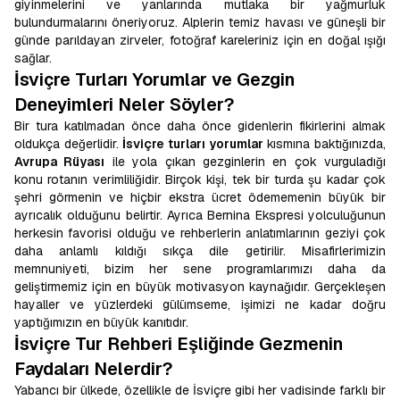
giyinmelerini ve yanlarında mutlaka bir yağmurluk
bulundurmalarını öneriyoruz. Alplerin temiz havası ve güneşli bir
günde parıldayan zirveler, fotoğraf kareleriniz için en doğal ışığı
sağlar.
İsviçre Turları Yorumlar ve Gezgin
Deneyimleri Neler Söyler?
Bir tura katılmadan önce daha önce gidenlerin fikirlerini almak
oldukça değerlidir.
İsviçre turları yorumlar
kısmına baktığınızda,
Avrupa Rüyası
ile yola çıkan gezginlerin en çok vurguladığı
konu rotanın verimliliğidir. Birçok kişi, tek bir turda şu kadar çok
şehri görmenin ve hiçbir ekstra ücret ödememenin büyük bir
ayrıcalık olduğunu belirtir. Ayrıca Bernina Ekspresi yolculuğunun
herkesin favorisi olduğu ve rehberlerin anlatımlarının geziyi çok
daha anlamlı kıldığı sıkça dile getirilir. Misafirlerimizin
memnuniyeti, bizim her sene programlarımızı daha da
geliştirmemiz için en büyük motivasyon kaynağıdır. Gerçekleşen
hayaller ve yüzlerdeki gülümseme, işimizi ne kadar doğru
yaptığımızın en büyük kanıtıdır.
İsviçre Tur Rehberi Eşliğinde Gezmenin
Faydaları Nelerdir?
Yabancı bir ülkede, özellikle de İsviçre gibi her vadisinde farklı bir