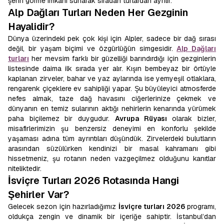
şehri görme imkanı sunarak sıradan turlardan ayrılır.
Alp Dağları Turları Neden Her Gezginin
Hayalidir?
Dünya üzerindeki pek çok kişi için Alpler, sadece bir dağ sırası
değil, bir yaşam biçimi ve özgürlüğün simgesidir.
Alp Dağları
turları
her mevsim farklı bir güzelliği barındırdığı için gezginlerin
listesinde daima ilk sırada yer alır. Kışın bembeyaz bir örtüyle
kaplanan zirveler, bahar ve yaz aylarında ise yemyeşil otlaklara,
rengarenk çiçeklere ev sahipliği yapar. Şu büyüleyici atmosferde
nefes almak, taze dağ havasını ciğerlerinize çekmek ve
dünyanın en temiz sularının aktığı nehirlerin kenarında yürümek
paha biçilemez bir duygudur.
Avrupa Rüyası
olarak bizler,
misafirlerimizin şu benzersiz deneyimi en konforlu şekilde
yaşaması adına tüm ayrıntıları düşündük. Zirvelerdeki bulutların
arasından süzülürken kendinizi bir masal kahramanı gibi
hissetmeniz, şu rotanın neden vazgeçilmez olduğunu kanıtlar
niteliktedir.
İsviçre Turları 2026 Rotasında Hangi
Şehirler Var?
Gelecek sezon için hazırladığımız
İsviçre turları 2026
programı,
oldukça zengin ve dinamik bir içeriğe sahiptir. İstanbul’dan