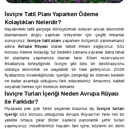
İsviçre Tatil Planı Yaparken Ödeme
Kolaylıkları Nelerdir?
Hayalindeki tatili gerçeğe dönüştürmek isteyen ancak ekonomik
planlamasını doğru yapmak isteyenler için çeşitli imkanlar
sunuyoruz.
İsviçre tatil planı
yaparken bütçenizi sarsmamanız
adına
Avrupa Rüyası
olarak taksit imkanı sağlıyoruz. Söz
konusu ödeme kolaylığı, tur bedelini zamana yayarak daha rahat
bir planlama yapmanıza olanak tanır. Erken rezervasyon
fırsatlarıyla birleştiğinde, İsviçre gibi lüks bir destinasyonu
oldukça ekonomik ve ulaşılabilir bir hale getiriyoruz. 2026
fiyatlarımızı incelediğinizde, içeriğin zenginliği ile ödenen bedelin
ne kadar avantajlı olduğunu fark edeceksiniz. Amacımız, kaliteli
seyahati herkes için mümkün kılmaktır.
İsviçre Turları İçeriği Neden Avrupa Rüyası
ile Farklıdır?
Piyasada pek çok farklı seçenek bulunsa da,
İsviçre turları
içeriği
söz konusu olduğunda Avrupa Rüyası’nın farkı net bir
şekilde ortaya çıkar. Bizler sadece panoramik şehir turları
yapmıyoruz, misafirlerimizi hayatın tam içine, köylerin en derin