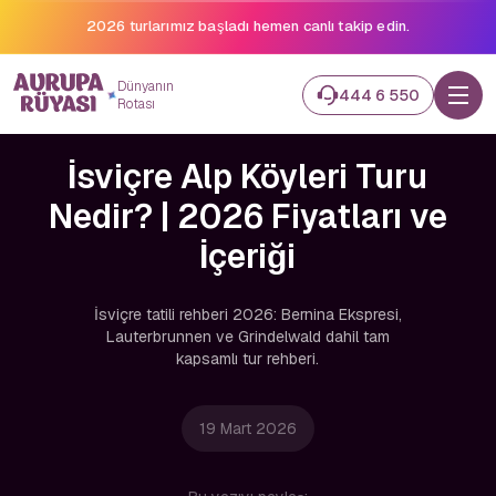
2026 turlarımız başladı hemen canlı takip edin.
Dünyanın
444 6 550
Rotası
İsviçre Alp Köyleri Turu
Nedir? | 2026 Fiyatları ve
İçeriği
İsviçre tatili rehberi 2026: Bernina Ekspresi,
Lauterbrunnen ve Grindelwald dahil tam
kapsamlı tur rehberi.
19 Mart 2026