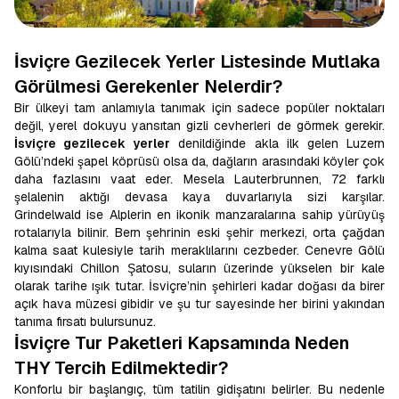
İsviçre Gezilecek Yerler Listesinde Mutlaka
Görülmesi Gerekenler Nelerdir?
Bir ülkeyi tam anlamıyla tanımak için sadece popüler noktaları
değil, yerel dokuyu yansıtan gizli cevherleri de görmek gerekir.
İsviçre gezilecek yerler
denildiğinde akla ilk gelen Luzern
Gölü’ndeki şapel köprüsü olsa da, dağların arasındaki köyler çok
daha fazlasını vaat eder. Mesela Lauterbrunnen, 72 farklı
şelalenin aktığı devasa kaya duvarlarıyla sizi karşılar.
Grindelwald ise Alplerin en ikonik manzaralarına sahip yürüyüş
rotalarıyla bilinir. Bern şehrinin eski şehir merkezi, orta çağdan
kalma saat kulesiyle tarih meraklılarını cezbeder. Cenevre Gölü
kıyısındaki Chillon Şatosu, suların üzerinde yükselen bir kale
olarak tarihe ışık tutar. İsviçre’nin şehirleri kadar doğası da birer
açık hava müzesi gibidir ve şu tur sayesinde her birini yakından
tanıma fırsatı bulursunuz.
İsviçre Tur Paketleri Kapsamında Neden
THY Tercih Edilmektedir?
Konforlu bir başlangıç, tüm tatilin gidişatını belirler. Bu nedenle