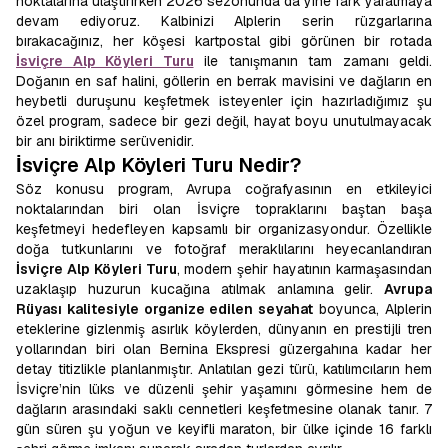
noktalarına ulaştırırken 2026 sezonunda da yine fark yaratmaya
devam ediyoruz. Kalbinizi Alplerin serin rüzgarlarına
bırakacağınız, her köşesi kartpostal gibi görünen bir rotada
İsviçre Alp Köyleri Turu
ile tanışmanın tam zamanı geldi.
Doğanın en saf halini, göllerin en berrak mavisini ve dağların en
heybetli duruşunu keşfetmek isteyenler için hazırladığımız şu
özel program, sadece bir gezi değil, hayat boyu unutulmayacak
bir anı biriktirme serüvenidir.
İsviçre Alp Köyleri Turu Nedir?
Söz konusu program, Avrupa coğrafyasının en etkileyici
noktalarından biri olan İsviçre topraklarını baştan başa
keşfetmeyi hedefleyen kapsamlı bir organizasyondur. Özellikle
doğa tutkunlarını ve fotoğraf meraklılarını heyecanlandıran
İsviçre Alp Köyleri Turu
, modern şehir hayatının karmaşasından
uzaklaşıp huzurun kucağına atılmak anlamına gelir.
Avrupa
Rüyası kalitesiyle organize edilen seyahat
boyunca, Alplerin
eteklerine gizlenmiş asırlık köylerden, dünyanın en prestijli tren
yollarından biri olan Bernina Ekspresi güzergahına kadar her
detay titizlikle planlanmıştır. Anlatılan gezi türü, katılımcıların hem
İsviçre’nin lüks ve düzenli şehir yaşamını görmesine hem de
dağların arasındaki saklı cennetleri keşfetmesine olanak tanır. 7
gün süren şu yoğun ve keyifli maraton, bir ülke içinde 16 farklı