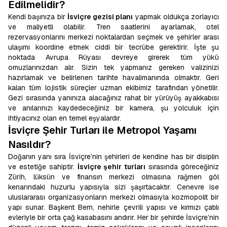
Edilmelidir?
Kendi başınıza bir
İsviçre gezisi planı
yapmak oldukça zorlayıcı
ve maliyetli olabilir. Tren saatlerini ayarlamak, otel
rezervasyonlarını merkezi noktalardan seçmek ve şehirler arası
ulaşımı koordine etmek ciddi bir tecrübe gerektirir. İşte şu
noktada Avrupa Rüyası devreye girerek tüm yükü
omuzlarınızdan alır. Sizin tek yapmanız gereken valizinizi
hazırlamak ve belirlenen tarihte havalimanında olmaktır. Geri
kalan tüm lojistik süreçler uzman ekibimiz tarafından yönetilir.
Gezi sırasında yanınıza alacağınız rahat bir yürüyüş ayakkabısı
ve anılarınızı kaydedeceğiniz bir kamera, şu yolculuk için
ihtiyacınız olan en temel eşyalardır.
İsviçre Şehir Turları ile Metropol Yaşamı
Nasıldır?
Doğanın yanı sıra İsviçre’nin şehirleri de kendine has bir disiplin
ve estetiğe sahiptir.
İsviçre şehir turları
sırasında göreceğiniz
Zürih, lüksün ve finansın merkezi olmasına rağmen göl
kenarındaki huzurlu yapısıyla sizi şaşırtacaktır. Cenevre ise
uluslararası organizasyonların merkezi olmasıyla kozmopolit bir
yapı sunar. Başkent Bern, nehirle çevrili yapısı ve kırmızı çatılı
evleriyle bir orta çağ kasabasını andırır. Her bir şehirde İsviçre’nin