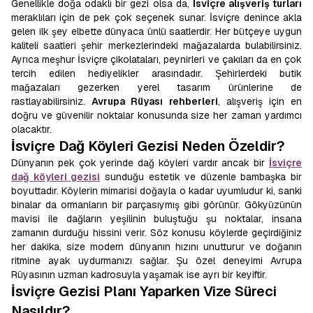
Genellikle doğa odaklı bir gezi olsa da,
İsviçre alışveriş turları
meraklıları için de pek çok seçenek sunar. İsviçre denince akla
gelen ilk şey elbette dünyaca ünlü saatlerdir. Her bütçeye uygun
kaliteli saatleri şehir merkezlerindeki mağazalarda bulabilirsiniz.
Ayrıca meşhur İsviçre çikolataları, peynirleri ve çakıları da en çok
tercih edilen hediyelikler arasındadır. Şehirlerdeki butik
mağazaları gezerken yerel tasarım ürünlerine de
rastlayabilirsiniz.
Avrupa Rüyası rehberleri
, alışveriş için en
doğru ve güvenilir noktalar konusunda size her zaman yardımcı
olacaktır.
İsviçre Dağ Köyleri Gezisi Neden Özeldir?
Dünyanın pek çok yerinde dağ köyleri vardır ancak bir
İsviçre
dağ köyleri gezisi
sunduğu estetik ve düzenle bambaşka bir
boyuttadır. Köylerin mimarisi doğayla o kadar uyumludur ki, sanki
binalar da ormanların bir parçasıymış gibi görünür. Gökyüzünün
mavisi ile dağların yeşilinin buluştuğu şu noktalar, insana
zamanın durduğu hissini verir. Söz konusu köylerde geçirdiğiniz
her dakika, size modern dünyanın hızını unutturur ve doğanın
ritmine ayak uydurmanızı sağlar. Şu özel deneyimi Avrupa
Rüyasının uzman kadrosuyla yaşamak ise ayrı bir keyiftir.
İsviçre Gezisi Planı Yaparken Vize Süreci
Nasıldır?