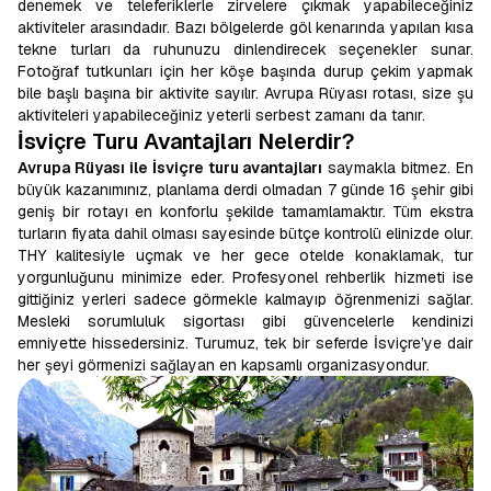
denemek ve teleferiklerle zirvelere çıkmak yapabileceğiniz
aktiviteler arasındadır. Bazı bölgelerde göl kenarında yapılan kısa
tekne turları da ruhunuzu dinlendirecek seçenekler sunar.
Fotoğraf tutkunları için her köşe başında durup çekim yapmak
bile başlı başına bir aktivite sayılır. Avrupa Rüyası rotası, size şu
aktiviteleri yapabileceğiniz yeterli serbest zamanı da tanır.
İsviçre Turu Avantajları Nelerdir?
Avrupa Rüyası ile İsviçre turu avantajları
saymakla bitmez. En
büyük kazanımınız, planlama derdi olmadan 7 günde 16 şehir gibi
geniş bir rotayı en konforlu şekilde tamamlamaktır. Tüm ekstra
turların fiyata dahil olması sayesinde bütçe kontrolü elinizde olur.
THY kalitesiyle uçmak ve her gece otelde konaklamak, tur
yorgunluğunu minimize eder. Profesyonel rehberlik hizmeti ise
gittiğiniz yerleri sadece görmekle kalmayıp öğrenmenizi sağlar.
Mesleki sorumluluk sigortası gibi güvencelerle kendinizi
emniyette hissedersiniz. Turumuz, tek bir seferde İsviçre’ye dair
her şeyi görmenizi sağlayan en kapsamlı organizasyondur.