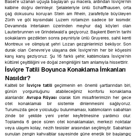
Basel’e uzanan uçuşla başlayan şu macera, ardından İsviçre’nin
kalbine doğru derinleşir. Şelaleleriyle ünlü Schaffhausen, orta
çağ dokusunu koruyan Stein am Rhein, zarafetiyle büyüleyen
Zürih ve göl kıyısındaki Luzern rotamızın sadece bir kısmıdır.
Devamında Interlaken üzerinden meşhur dağ köyleri olan
Lauterbrunnen ve Grindelwald’a geçiyoruz. Başkent Bern’in tarihi
sokaklarını gezdikten sonra peyniriyle ünlü Gruyeres, sahil kenti
Montreux ve olimpiyat şehri Lozan gezginlerimizi bekliyor. Son
durak olan Cenevre’ye ulaşana dek İsviçre’nin her bir köşesini
karış karış geziyoruz. Şu 16 farklı şehir, katılımcılara İsviçre’nin
kültürel çeşitliliğini ve doğal zenginliğini tam anlamıyla hissettirir.
İsviçre Tatili Boyunca Konaklama İmkanları
Nasıldır?
Kaliteli bir
İsviçre tatili
geçirmenin en önemli şartlarından biri,
günün yorgunluğunu atabileceğiniz konforlu konaklama
alanlarıdır.
Avrupa Rüyası
olarak tüm misafirlerimizin her gece
otel konaklamalı bir sistemle dinlenmesini sağlıyoruz.
Turumuzda gece yolculuğu bulunmaması, katılımcıların sabahları
zinde bir şekilde yeni yerler keşfetmesine yardımcı olur.
Toplamda 6 gece süren otel konaklamaları, merkezi noktalar
veya ulaşımı kolay, nezih tesisler arasından seçilmiştir. Sabahları
sunulan zengin kahvaltılar sayesinde güne enerjik bir başlangıç