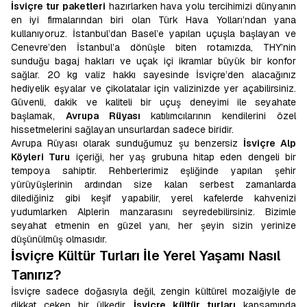
İsviçre tur paketleri
hazırlarken hava yolu tercihimizi dünyanın
en iyi firmalarından biri olan Türk Hava Yolları’ndan yana
kullanıyoruz. İstanbul’dan Basel’e yapılan uçuşla başlayan ve
Cenevre’den İstanbul’a dönüşle biten rotamızda, THY’nin
sunduğu bagaj hakları ve uçak içi ikramlar büyük bir konfor
sağlar. 20 kg valiz hakkı sayesinde İsviçre’den alacağınız
hediyelik eşyalar ve çikolatalar için valizinizde yer açabilirsiniz.
Güvenli, dakik ve kaliteli bir uçuş deneyimi ile seyahate
başlamak,
Avrupa Rüyası
katılımcılarının kendilerini özel
hissetmelerini sağlayan unsurlardan sadece biridir.
Avrupa Rüyası olarak sunduğumuz şu benzersiz
İsviçre Alp
Köyleri Turu
içeriği, her yaş grubuna hitap eden dengeli bir
tempoya sahiptir. Rehberlerimiz eşliğinde yapılan şehir
yürüyüşlerinin ardından size kalan serbest zamanlarda
dilediğiniz gibi keşif yapabilir, yerel kafelerde kahvenizi
yudumlarken Alplerin manzarasını seyredebilirsiniz. Bizimle
seyahat etmenin en güzel yanı, her şeyin sizin yerinize
düşünülmüş olmasıdır.
İsviçre Kültür Turları İle Yerel Yaşamı Nasıl
Tanırız?
İsviçre sadece doğasıyla değil, zengin kültürel mozaiğiyle de
dikkat çeken bir ülkedir.
İsviçre kültür turları
kapsamında