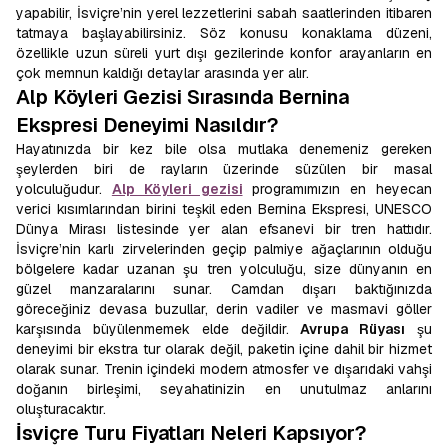
yapabilir, İsviçre’nin yerel lezzetlerini sabah saatlerinden itibaren
tatmaya başlayabilirsiniz. Söz konusu konaklama düzeni,
özellikle uzun süreli yurt dışı gezilerinde konfor arayanların en
çok memnun kaldığı detaylar arasında yer alır.
Alp Köyleri Gezisi Sırasında Bernina
Ekspresi Deneyimi Nasıldır?
Hayatınızda bir kez bile olsa mutlaka denemeniz gereken
şeylerden biri de rayların üzerinde süzülen bir masal
yolculuğudur.
Alp Köyleri gezisi
programımızın en heyecan
verici kısımlarından birini teşkil eden Bernina Ekspresi, UNESCO
Dünya Mirası listesinde yer alan efsanevi bir tren hattıdır.
İsviçre’nin karlı zirvelerinden geçip palmiye ağaçlarının olduğu
bölgelere kadar uzanan şu tren yolculuğu, size dünyanın en
güzel manzaralarını sunar. Camdan dışarı baktığınızda
göreceğiniz devasa buzullar, derin vadiler ve masmavi göller
karşısında büyülenmemek elde değildir.
Avrupa Rüyası
şu
deneyimi bir ekstra tur olarak değil, paketin içine dahil bir hizmet
olarak sunar. Trenin içindeki modern atmosfer ve dışarıdaki vahşi
doğanın birleşimi, seyahatinizin en unutulmaz anlarını
oluşturacaktır.
İsviçre Turu Fiyatları Neleri Kapsıyor?