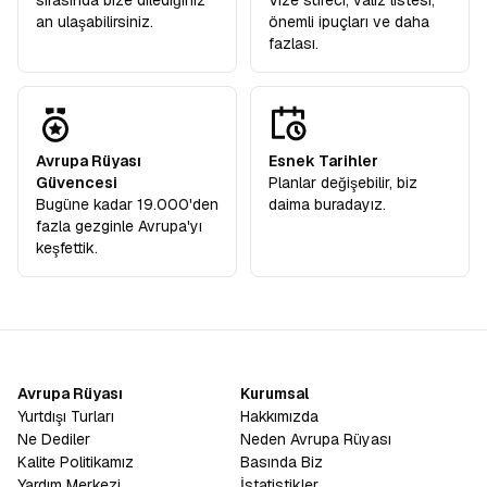
sırasında bize dilediğiniz
Vize süreci, valiz listesi,
an ulaşabilirsiniz.
önemli ipuçları ve daha
fazlası.
Avrupa Rüyası
Esnek Tarihler
Güvencesi
Planlar değişebilir, biz
Bugüne kadar 19.000'den
daima buradayız.
fazla gezginle Avrupa'yı
keşfettik.
Avrupa Rüyası
Kurumsal
Yurtdışı Turları
Hakkımızda
Ne Dediler
Neden Avrupa Rüyası
Kalite Politikamız
Basında Biz
Yardım Merkezi
İstatistikler