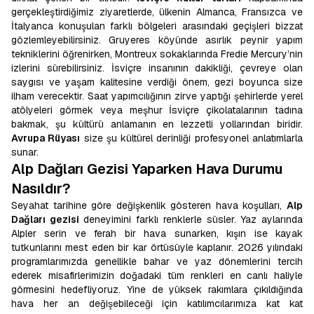
gerçekleştirdiğimiz ziyaretlerde, ülkenin Almanca, Fransızca ve
İtalyanca konuşulan farklı bölgeleri arasındaki geçişleri bizzat
gözlemleyebilirsiniz. Gruyeres köyünde asırlık peynir yapım
tekniklerini öğrenirken, Montreux sokaklarında Fredie Mercury’nin
izlerini sürebilirsiniz. İsviçre insanının dakikliği, çevreye olan
saygısı ve yaşam kalitesine verdiği önem, gezi boyunca size
ilham verecektir. Saat yapımcılığının zirve yaptığı şehirlerde yerel
atölyeleri görmek veya meşhur İsviçre çikolatalarının tadına
bakmak, şu kültürü anlamanın en lezzetli yollarından biridir.
Avrupa Rüyası
size şu kültürel derinliği profesyonel anlatımlarla
sunar.
Alp Dağları Gezisi Yaparken Hava Durumu
Nasıldır?
Seyahat tarihine göre değişkenlik gösteren hava koşulları,
Alp
Dağları gezisi
deneyimini farklı renklerle süsler. Yaz aylarında
Alpler serin ve ferah bir hava sunarken, kışın ise kayak
tutkunlarını mest eden bir kar örtüsüyle kaplanır. 2026 yılındaki
programlarımızda genellikle bahar ve yaz dönemlerini tercih
ederek misafirlerimizin doğadaki tüm renkleri en canlı haliyle
görmesini hedefliyoruz. Yine de yüksek rakımlara çıkıldığında
hava her an değişebileceği için katılımcılarımıza kat kat