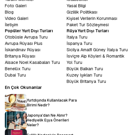
Foto Galeri
Yasal Bilgi
Blog
Gizlilik Politikası
Video Galeri
Kişisel Verilerin Korunması
İletişim
Paket Tur Sözleşmesi
Popüler Yurt Dışı Turları
Rüya Yurt Dışı Turları
Otobüsle Avrupa Turu
İtalya Turu
Avrupa Rüyası Plus
İspanya Turu
İskandinav Rüyası
Sicilya Amalfi Güney İtalya Turu
Britanya Rüyası
İsviçre Alp Köyleri & Romantik
Alsace Noel Kasabaları Turu
Yol Turu
Benelüx Turu
Büyük Balkan Turu
Dubai Turu
Kuzey Işıkları Turu
Büyük Britanya Turu
En Çok Okunanlar
Yurtdışında Kullanılacak Para
Birimi Nedir?
Japonya'dan Ne Alınır?
Hediyelik Eşya Önerileri
Neler?