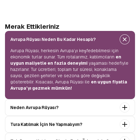
Merak Ettikleriniz
Avrupa Rüyası Neden Bu Kadar Hesaplı?
Avrupa Rüyası, herkesin Avrupa’yı keşfedebilmesi için
ekonomik turlar sunar. Tüm rotalarımız, katılımcıların
en
uygun maliyetle en fazla deneyimi
yaşaması hedefiyle
hazırlanır. Tur ücretleri; toplam tur süresi, konaklama
sayısı, gezilen şehirler ve sezona göre değişiklik
gösterebilir. Kısacası, Avrupa Rüyası ile
en uygun fiyatla
Avrupa’yı gezmek mümkün!
Neden Avrupa Rüyası?
Avrupa Rüyası ile ekonomik bir şekilde
tek seferde
Tura Katılmak İçin Ne Yapmalıyım?
birçok ülkeyi
keşfedin! Ekstra tur ücreti yok, tüm geziler
fiyata dahil.
Profesyonel kokartlı rehberler
,
konforlu
Tur sayfasındaki
“Başvuru Yap”
formunu doldurun ve
oteller
ve
benzersiz rotalar
ile Avrupa’yı en keyifli