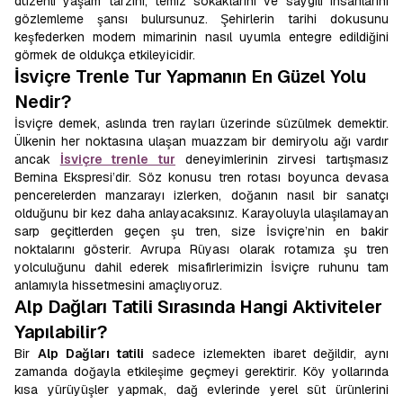
düzenli yaşam tarzını, temiz sokaklarını ve saygılı insanlarını
gözlemleme şansı bulursunuz. Şehirlerin tarihi dokusunu
keşfederken modern mimarinin nasıl uyumla entegre edildiğini
görmek de oldukça etkileyicidir.
İsviçre Trenle Tur Yapmanın En Güzel Yolu
Nedir?
İsviçre demek, aslında tren rayları üzerinde süzülmek demektir.
Ülkenin her noktasına ulaşan muazzam bir demiryolu ağı vardır
ancak
İsviçre trenle tur
deneyimlerinin zirvesi tartışmasız
Bernina Ekspresi’dir. Söz konusu tren rotası boyunca devasa
pencerelerden manzarayı izlerken, doğanın nasıl bir sanatçı
olduğunu bir kez daha anlayacaksınız. Karayoluyla ulaşılamayan
sarp geçitlerden geçen şu tren, size İsviçre’nin en bakir
noktalarını gösterir. Avrupa Rüyası olarak rotamıza şu tren
yolculuğunu dahil ederek misafirlerimizin İsviçre ruhunu tam
anlamıyla hissetmesini amaçlıyoruz.
Alp Dağları Tatili Sırasında Hangi Aktiviteler
Yapılabilir?
Bir
Alp Dağları tatili
sadece izlemekten ibaret değildir, aynı
zamanda doğayla etkileşime geçmeyi gerektirir. Köy yollarında
kısa yürüyüşler yapmak, dağ evlerinde yerel süt ürünlerini