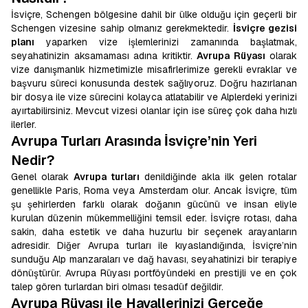
İsviçre, Schengen bölgesine dahil bir ülke olduğu için geçerli bir
Schengen vizesine sahip olmanız gerekmektedir.
İsviçre gezisi
planı
yaparken vize işlemlerinizi zamanında başlatmak,
seyahatinizin aksamaması adına kritiktir.
Avrupa Rüyası
olarak
vize danışmanlık hizmetimizle misafirlerimize gerekli evraklar ve
başvuru süreci konusunda destek sağlıyoruz. Doğru hazırlanan
bir dosya ile vize sürecini kolayca atlatabilir ve Alplerdeki yerinizi
ayırtabilirsiniz. Mevcut vizesi olanlar için ise süreç çok daha hızlı
ilerler.
Avrupa Turları Arasında İsviçre’nin Yeri
Nedir?
Genel olarak
Avrupa turları
denildiğinde akla ilk gelen rotalar
genellikle Paris, Roma veya Amsterdam olur. Ancak İsviçre, tüm
şu şehirlerden farklı olarak doğanın gücünü ve insan eliyle
kurulan düzenin mükemmelliğini temsil eder. İsviçre rotası, daha
sakin, daha estetik ve daha huzurlu bir seçenek arayanların
adresidir. Diğer Avrupa turları ile kıyaslandığında, İsviçre’nin
sunduğu Alp manzaraları ve dağ havası, seyahatinizi bir terapiye
dönüştürür. Avrupa Rüyası portföyündeki en prestijli ve en çok
talep gören turlardan biri olması tesadüf değildir.
Avrupa Rüyası ile Hayallerinizi Gerçeğe