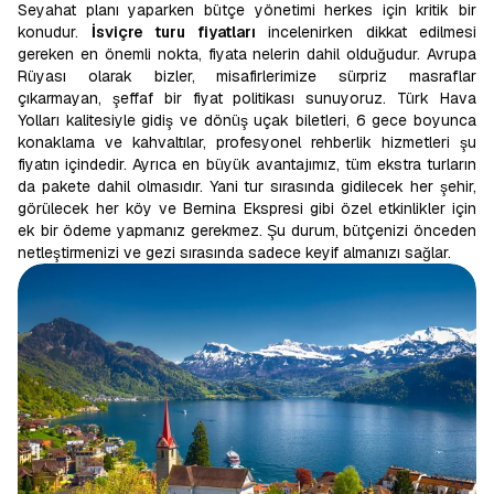
Seyahat planı yaparken bütçe yönetimi herkes için kritik bir
konudur.
İsviçre turu fiyatları
incelenirken dikkat edilmesi
gereken en önemli nokta, fiyata nelerin dahil olduğudur. Avrupa
Rüyası olarak bizler, misafirlerimize sürpriz masraflar
çıkarmayan, şeffaf bir fiyat politikası sunuyoruz. Türk Hava
Yolları kalitesiyle gidiş ve dönüş uçak biletleri, 6 gece boyunca
konaklama ve kahvaltılar, profesyonel rehberlik hizmetleri şu
fiyatın içindedir. Ayrıca en büyük avantajımız, tüm ekstra turların
da pakete dahil olmasıdır. Yani tur sırasında gidilecek her şehir,
görülecek her köy ve Bernina Ekspresi gibi özel etkinlikler için
ek bir ödeme yapmanız gerekmez. Şu durum, bütçenizi önceden
netleştirmenizi ve gezi sırasında sadece keyif almanızı sağlar.