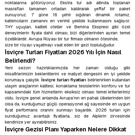
noktalarına götürüyoruz. Ekstra tur adı altında toplanan
masrafları tamamen ortadan kaldırarak şeffaf bir paket
sunuyoruz. 7 güne 16 şehir sığdıran dinamik rotamız,
katılımcıların zamanını en verimli şekilde kullanmasını sağlıyor.
THY uçuşları, kaliteli oteller ve Bernina Ekspresi gibi özel
deneyimlerin fiyata dahil olması, bizi diğerlerinden ayıran temel
özelliklerdir. Avrupa Rüyası bir tur firması olmanın ötesinde,
size bir rüyayı yaşatmayı vaat eden bir gezi topluluğudur.
İsviçre Turları Fiyatları 2026 Yılı İçin Nasıl
Belirlendi?
Yeni sezon hazırlıklarımızda her zaman olduğu gibi
misafirlerimizin beklentilerini ve maliyet dengesini en iyi şekilde
korumaya çalıştık.
İsviçre turları fiyatları
belirlenirken kullanılan
ulaşım araçlarının kalitesi, konaklama tesislerinin konforu ve tur
kapsamındaki tüm hizmetlerin eksiksiz olması temel kriterlerimiz
oldu. İsviçre genel anlamda Avrupa’nın en pahalı ülkelerinden biri
olsa da, kurduğumuz güçlü operasyonel ağ sayesinde en uygun
fiyat performans oranını sunmayı başardık. 2026 turları için
sunduğumuz avantajlı fiyatlarla, siz de Alplerin zirvesinde
kendinize yer ayırabilirsiniz.
İsviçre Gezisi Planı Yaparken Nelere Dikkat