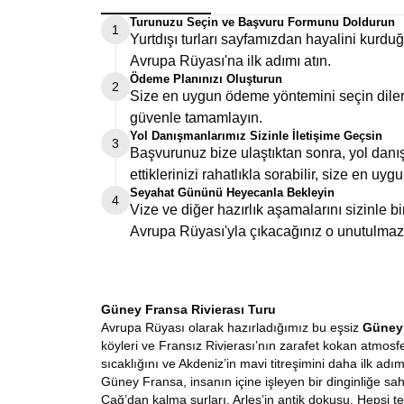
Turunuzu Seçin ve Başvuru Formunu Doldurun
1
Yurtdışı turları sayfamızdan hayalini kurd
Avrupa Rüyası'na ilk adımı atın.
Ödeme Planınızı Oluşturun
2
Size en uygun ödeme yöntemini seçin dilers
güvenle tamamlayın.
Yol Danışmanlarımız Sizinle İletişime Geçsin
3
Başvurunuz bize ulaştıktan sonra, yol danış
ettiklerinizi rahatlıkla sorabilir, size en uygu
Seyahat Gününü Heyecanla Bekleyin
4
Vize ve diğer hazırlık aşamalarını sizinle 
Avrupa Rüyası'yla çıkacağınız o unutulmaz
Güney Fransa Rivierası Turu
Avrupa Rüyası olarak hazırladığımız bu eşsiz
Güney 
köyleri ve Fransız Rivierası’nın zarafet kokan atmosfe
sıcaklığını ve Akdeniz’in mavi titreşimini daha ilk a
Güney Fransa, insanın içine işleyen bir dinginliğe s
Çağ’dan kalma surları, Arles’in antik dokusu. Hepsi t