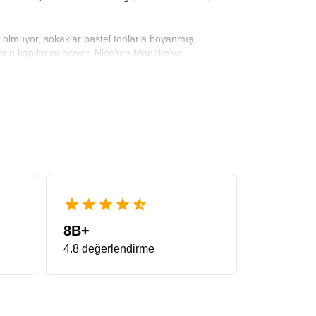
k olmuyor, sokaklar pastel tonlarla boyanmış,
rin kapılarını açıyor. Nice’ten Monako’ya,
is boyunca yürürken duyduğunuz hafif dalga sesi,
ur
, insanın kalbini hafifçe sıkıştıran bir güzelliğe
izi sağlıyor. Fransa Rivierası denince akla ilk gelenler
tafattan ibaret değildir. Arnavut kaldırımlı sokaklar,
 ruh taşımasını sağlıyor. Avrupa Rüyası’nın profesyonel
uz.
tleri
ile konforu, estetiği ve kültürel doluluğu bir
ya doya çıkarabilmesi için özenle planlandı. Ulaşım,
8B+
 manzarasını izliyor, sabahları denizin tuz kokusuyla,
4.8 değerlendirme
ir ve bu tura katılan herkes içsel bir yenilenme
ölgenin ruhunu da gezdiriyor. Rehberlerimiz bölgenin
ağlıyor. Mavi denizin kıyısında başlıyor, lavanta