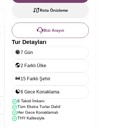
Rota Önizleme
Bizi Arayın
Tur Detayları
7 Gün
2 Farklı Ülke
15 Farklı Şehir
6 Gece Konaklama
6 Taksit İmkanı
Tüm Ekstra Turlar Dahil
Her Gece Konaklamalı
i
THY Kalitesiyle