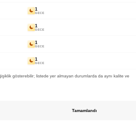
1
GECE
1
GECE
1
GECE
1
GECE
ğişiklik gösterebilir; listede yer almayan durumlarda da aynı kalite ve
Tamamlandı