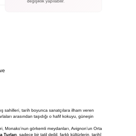
değişiklik yapılabilir.
 ve
ış sahilleri, tarih boyunca sanatçılara ilham veren
rlaları arasından taşıdığı o hafif kokuyu, güneşin
leri, Monako’nun görkemli meydanları, Avignon’un Orta
 Turları
, sadece bir tatil değil, farklı kültürlerin, tarihî