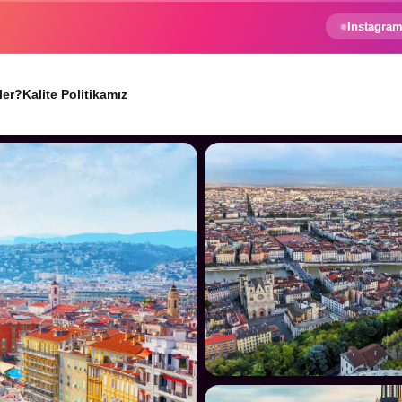
e gezginin hayali gerçek oluyor.
Instagram
ler?
Kalite Politikamız