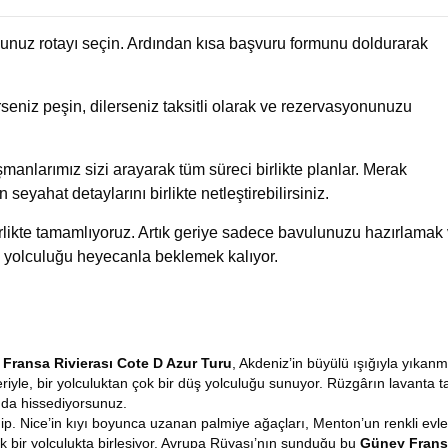
uğunuz rotayı seçin. Ardından kısa başvuru formunu doldurarak
eniz peşin, dilerseniz taksitli olarak ve rezervasyonunuzu
manlarımız sizi arayarak tüm süreci birlikte planlar. Merak
n seyahat detaylarını birlikte netleştirebilirsiniz.
birlikte tamamlıyoruz. Artık geriye sadece bavulunuzu hazırlamak
 yolculuğu heyecanla beklemek kalıyor.
Fransa Rivierası Cote D Azur Turu
, Akdeniz’in büyülü ışığıyla yıkanm
riyle, bir yolculuktan çok bir düş yolculuğu sunuyor. Rüzgârın lavanta ta
dımda hissediyorsunuz.
ahip. Nice’in kıyı boyunca uzanan palmiye ağaçları, Menton’un renkli ev
ek bir yolculukta birleşiyor. Avrupa Rüyası’nın sunduğu bu
Güney Fransa