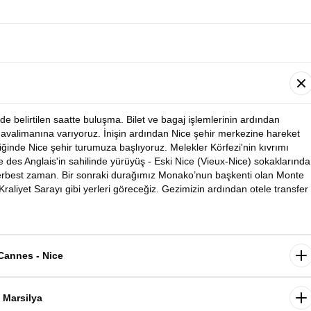
e belirtilen saatte buluşma. Bilet ve bagaj işlemlerinin ardından
Havalimanına varıyoruz. İnişin ardından Nice şehir merkezine hareket
iğinde Nice şehir turumuza başlıyoruz. Melekler Körfezi'nin kıvrımı
 des Anglais'in sahilinde yürüyüş - Eski Nice (Vieux-Nice) sokaklarında
 serbest zaman. Bir sonraki durağımız Monako’nun başkenti olan Monte
raliyet Sarayı gibi yerleri göreceğiz. Gezimizin ardından otele transfer
ence - Cannes - Nice
diyoruz. Fransız Rivierası’nın incisi Cannes, altın kumsalları, palmiyel
tanınır. Akdeniz’in zarafetini, sanatın ışıltısını ve Fransız lüksünü bir
- Marsilya