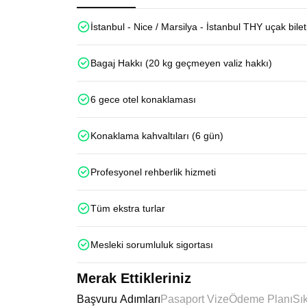
İstanbul - Nice / Marsilya - İstanbul THY uçak bilet
Bagaj Hakkı (20 kg geçmeyen valiz hakkı)
6 gece otel konaklaması
Konaklama kahvaltıları (6 gün)
Profesyonel rehberlik hizmeti
Tüm ekstra turlar
Mesleki sorumluluk sigortası
Merak Ettikleriniz
Başvuru Adımları
Pasaport Vize
Ödeme Planı