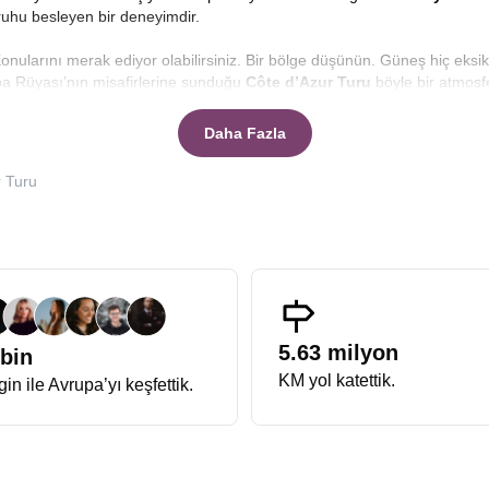
 ruhu besleyen bir deneyimdir.
onularını merak ediyor olabilirsiniz. Bir bölge düşünün. Güneş hiç eksi
upa Rüyası’nın misafirlerine sunduğu
Côte d’Azur Turu
böyle bir atmosfe
yılarının en ünlü şehirlerini bir araya getiriyor. Promenade des Angla
şam, Monako’da lüksün, düzenin ve zarafetin bir arada hissi.
Côte d’Az
Daha Fazla
 ünlü. Yaz tatiliniz için de ideal.
 Turu
Rivierası Turu
, Akdeniz sahilinin en prestijli kasabalarını ziyaret etmen
inin kırmızı halısı ve Monako sarayının görkemi olur. Ama bölge yalnızca şa
t galerileri ve antik kalıntılarla dolu meydanlar, bu turun daha derin bir
e geçtiğini anlatırken siz de tarihin içinde yürüyormuş gibi hissediyorsun
Biz de Avrupa Rüyası olarak hazırladığımız
Fransız Rivierası Tur Pake
ket içerikleri, misafirlerimizin ek masraf çıkmadan seyahatin keyfini do
ayına kadar hesaplandı.
5.63 milyon
 bin
Turu
niteliği taşıyor. Her şehirde güneşin farklı bir açıyla vurduğu deniz
KM yol katettik.
in ile Avrupa’yı keşfettik.
sunuz. Akdeniz, burada başka bir tonda parlar. Hava hafiftir, ruh dingind
 bu güzelliklerin tadını çıkarabilirsiniz.
 biri olan
Avrupa Rüyası Côte d’Azur Turu
, sadece şehirleri değil, b
er kültürüne kadar pek çok detay paylaşarak gezinizin zenginleşmesini s