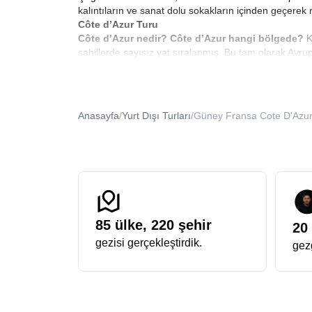
kalıntıların ve sanat dolu sokakların içinden geçerek
Côte d’Azur Turu
Côte d’Azur nedir? Côte d’Azur hangi bölgede?
K
sahillerde sayısız yat sıralanmış. Bu tam olarak Avr
Cannes’dan Saint-Tropez’e uzanan bu rota, Akdeniz kı
Cannes’da film festivali havasının hep sürdüğü o ihti
sahiptir.
Côte d’Azur plajları
da dünya çapında oldukça
Fransa Rivierası Turu
Anasayfa
/
Yurt Dışı Turları
/
Güney Fransa Cote D'Azur
Avrupa Rüyası’nın detaylı şekilde hazırladığı
Fransa 
lüks yat limanları, pastel renkli binalar, film festival
küçük aile işletmeleri, Provence esintisi taşıyan sana
rehberleri, her şehirde geçmiş ile bugünün nasıl iç iç
Her şey Dahil Fransız Rivierası Tur Paketleri
Seyahat etmek bazen kendinizi şımartmak demektir. 
araya getiriyoruz. Tüm ekstra turların dahil olduğu pa
konaklama, rehberlik gibi kritik noktalar en ince det
85
ülke,
220
şehir
20
Bu deneyim aynı zamanda tam bir
Akdeniz Fransa 
gezisi gerçekleştirdik.
gezg
akşamları sahil boyunca uzanan ışıklarla iç içe oluyor
yaşadığını söyler.
Güney Fransa tur fırsatları
ile tüm
Avrupa Rüyası ile Cote d’Azur Turu
Avrupa Rüyası’nın en çok rağbet gören paketlerinden
sanat tarihinden, gastronomisine, mimarisinden popül