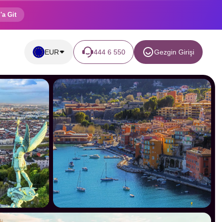
'a Git
EUR
444 6 550
Gezgin Girişi