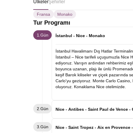
Ülkeler
Şehirler
Fransa
Monako
Tur Programı
1.Gün
İstanbul - Nice - Monako
İstanbul Havalimanı Dış Hatlar Terminalind
İstanbul – Nice tarifeli uçuşumuzla Nice 
ediyoruz. Varışın ardından rehberimiz eşl
boyunca uzanan, plajı ile ünlü Promenade
keşif Barok kiliseler ve çiçek pazarında
Carlo'yu geziyoruz. Monte Carlo Casino, K
oluyoruz. Konaklama Nice otelimizde.
2.Gün
Nice - Antibes - Saint Paul de V
Sabah kahvaltı sonrası Cannes'e hareket e
3.Gün
caddeleri ve dünyaca ünlü film festivaliyle 
Nice - Saint Tropez - Aix en Provence 