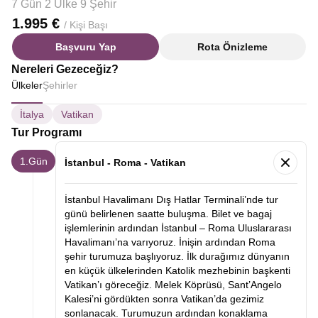
7 Gün 2 Ülke 9 Şehir
1.995 €
/ Kişi Başı
Başvuru Yap
Rota Önizleme
Nereleri Gezeceğiz?
Ülkeler
Şehirler
İtalya
Vatikan
Tur Programı
1.Gün
İstanbul - Roma - Vatikan
İstanbul Havalimanı Dış Hatlar Terminali’nde tur
günü belirlenen saatte buluşma. Bilet ve bagaj
işlemlerinin ardından İstanbul – Roma Uluslararası
Havalimanı’na varıyoruz. İnişin ardından Roma
şehir turumuza başlıyoruz. İlk durağımız dünyanın
en küçük ülkelerinden Katolik mezhebinin başkenti
Vatikan’ı göreceğiz. Melek Köprüsü, Sant’Angelo
Kalesi’ni gördükten sonra Vatikan’da gezimiz
sonlanacak. Turumuzun ardından konaklama