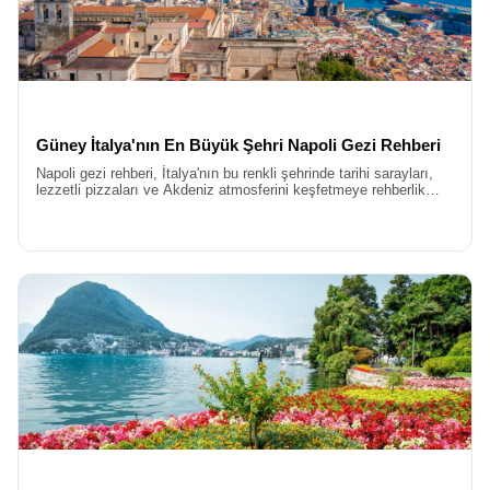
güvenli ve konforlu bir tatil vaat ediyor.
Uçaklı İtalya Turu
Konforlu bir başlangıç, güzel bir seyahatin anahtarıdır. Bu yüzden
yolculuğumuzu, Türk Hava Yolları gibi seçkin havayolu
şirketlerinin tarifeli seferleriyle gerçekleştiriyoruz.
Uçaklı İtalya
Turu
konseptimiz sayesinde, İstanbul’dan İtalya’ya en hızlı ve
Güney İtalya'nın En Büyük Şehri Napoli Gezi Rehberi
rahat şekilde ulaşıyorsunuz. Otobüs yolculuklarının yoruculuğunu
Napoli gezi rehberi, İtalya'nın bu renkli şehrinde tarihi sarayları,
sadece şehirler arası kısa ve keyifli transferlere indirgiyor,
lezzetli pizzaları ve Akdeniz atmosferini keşfetmeye rehberlik
enerjinizi yollarda değil, gezilecek muhteşem meydanlarda
eder. Kültür ve lezzet dolu bir Napoli serüveni için ipuçları sunar.
harcamanızı sağlıyoruz. Havalimanında başlayan hizmet
kalitemiz, dönüş uçağına binene kadar kesintisiz devam ediyor.
Sektördeki pek çok turun aksine, biz misafirlerimizden tur
esnasında ekstra tur adı altında ilave ücretler talep etmiyoruz.
Ekstra Turlar dahil İtalya
kavramını, tüm ekstra turlar fiyata dahil
prensibiyle yeniden tanımlıyoruz. Como Gölü’ne gitmek için Pisa
Kulesi’ni görmek için veya Venedik’te vaporettoya binmek için
otobüste elini cebine atan gezginler görmek istemiyoruz. Bizim
felsefemizde, gidilen coğrafyanın görülmesi gereken her noktası,
paketin doğal bir parçasıdır ve misafirlerimiz bütçelerini henüz
yola çıkmadan net bir şekilde bilirler.
Her şey Dahil İtalya Turu Fiyatları
Kaliteli bir hizmetin ulaşılabilir olması gerektiğine inanıyoruz.