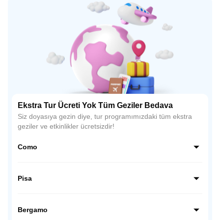
Ekstra Tur Ücreti Yok Tüm Geziler Bedava
Siz doyasıya gezin diye, tur programımızdaki tüm ekstra
geziler ve etkinlikler ücretsizdir!
Como
Como, İtalya’nın kuzeyinde, Alpler’in eteklerinde yer alan
büyüleyici bir göl şehridir. Lüks villaları, tekne gezileri ve
Pisa
muhteşem göl manzaralarıyla romantik atmosferiyle
ünlüdür.
Pisa, İtalya’nın Toskana bölgesinde yer alır ve dünyaca
ünlü eğik kulesiyle tanınır. Mucizeler Meydanı’ndaki
Bergamo
katedral, vaftizhane ve kule, şehrin simgesidir.