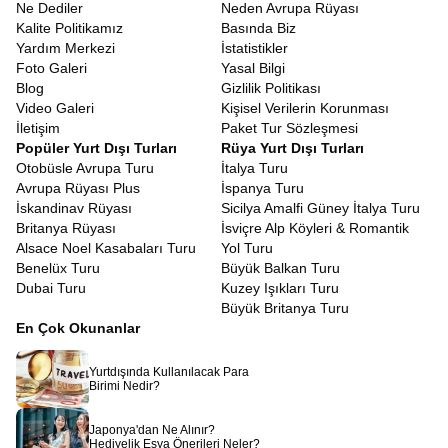
Ne Dediler
Neden Avrupa Rüyası
Kalite Politikamız
Basında Biz
Yardım Merkezi
İstatistikler
Foto Galeri
Yasal Bilgi
Blog
Gizlilik Politikası
Video Galeri
Kişisel Verilerin Korunması
İletişim
Paket Tur Sözleşmesi
Popüler Yurt Dışı Turları
Rüya Yurt Dışı Turları
Otobüsle Avrupa Turu
İtalya Turu
Avrupa Rüyası Plus
İspanya Turu
İskandinav Rüyası
Sicilya Amalfi Güney İtalya Turu
Britanya Rüyası
İsviçre Alp Köyleri & Romantik
Alsace Noel Kasabaları Turu
Yol Turu
Benelüx Turu
Büyük Balkan Turu
Dubai Turu
Kuzey Işıkları Turu
Büyük Britanya Turu
En Çok Okunanlar
Yurtdışında Kullanılacak Para
Birimi Nedir?
Japonya'dan Ne Alınır?
Hediyelik Eşya Önerileri Neler?