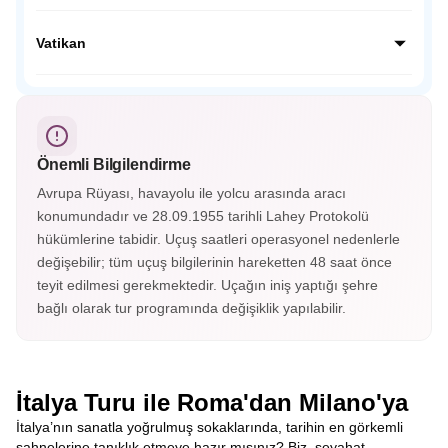
Bergamo, İtalya’nın Lombardiya bölgesinde yer alan tarihi
bir şehirdir. Üst ve alt şehir olarak ikiye ayrılan Bergamo,
Vatikan
Orta Çağ surları, dar sokakları ve muhteşem
manzaralarıyla büyüler.
Vatikan, dünyanın en küçük bağımsız devletidir. Katolik
dünyasının merkezi olan bu kutsal şehirde Aziz Petrus
Bazilikası, Vatikan Müzeleri ve Michelangelo’nun eseri ünlü
Sistina Şapeli bulunur.
Önemli Bilgilendirme
Avrupa Rüyası, havayolu ile yolcu arasında aracı
konumundadır ve 28.09.1955 tarihli Lahey Protokolü
hükümlerine tabidir. Uçuş saatleri operasyonel nedenlerle
değişebilir; tüm uçuş bilgilerinin hareketten 48 saat önce
teyit edilmesi gerekmektedir. Uçağın iniş yaptığı şehre
bağlı olarak tur programında değişiklik yapılabilir.
İtalya Turu ile Roma'dan Milano'ya
İtalya’nın sanatla yoğrulmuş sokaklarında, tarihin en görkemli
sahnelerine tanıklık etmeye hazır mısınız? Biz, seyahat