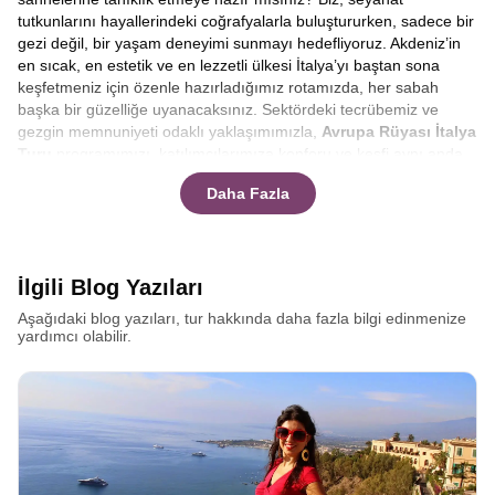
tutkunlarını hayallerindeki coğrafyalarla buluştururken, sadece bir
gezi değil, bir yaşam deneyimi sunmayı hedefliyoruz. Akdeniz’in
en sıcak, en estetik ve en lezzetli ülkesi İtalya’yı baştan sona
keşfetmeniz için özenle hazırladığımız rotamızda, her sabah
başka bir güzelliğe uyanacaksınız. Sektördeki tecrübemiz ve
gezgin memnuniyeti odaklı yaklaşımımızla,
Avrupa Rüyası İtalya
Turu
programımızı, katılımcılarımıza konforu ve keşfi aynı anda
yaşatacak şekilde dizayn ettik. Çizmenin ucundan topuğuna değil,
Daha Fazla
kalbine ve ruhuna dokunan bu yolculukta, bize katılın ve sınırların
ötesindeki güzellikleri birlikte keşfedelim.
Akdeniz havzasının en popüler destinasyonu olan İtalya, her
köşesinde farklı bir hikaye barındırır. Bu hikayeleri yerinde
İlgili Blog Yazıları
dinlemeniz ve atmosferi ciğerlerinize kadar solumanız için
kapsamlı
İtalya Turları
hazırladık. Klasikleşmiş rotaların dışına
Aşağıdaki blog yazıları, tur hakkında daha fazla bilgi edinmenize
çıkarak hem popüler meydanları hem de gizli kalmış sokakları
yardımcı olabilir.
arşınlıyoruz. Kolezyum’un gölgesinde gladyatörlerin izini
sürerken, İspanyol Merdivenlerinde bir Roma dondurması
yemenin tadına varacaksınız. Amacımız, size sadece turistik
yerleri göstermek değil, İtalyan yaşam tarzını, o meşhur dolce
vitayı deneyimlemektir.
Büyük İtalya turu nedir, En iyi İtalya
turu hangisi
diye akılınıza bazı sorular takılabilir. Tüm cevapları
burada bulacaksınız.