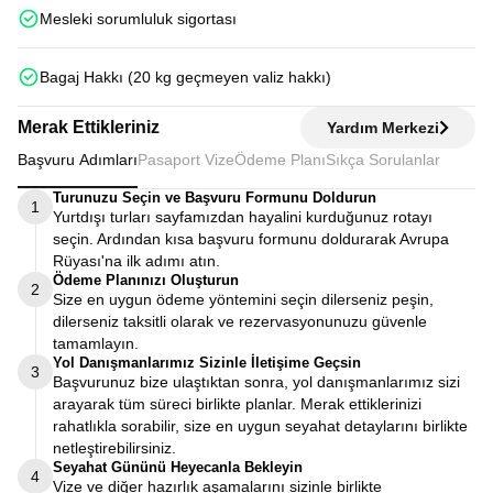
Mesleki sorumluluk sigortası
Bagaj Hakkı (20 kg geçmeyen valiz hakkı)
Merak Ettikleriniz
Yardım Merkezi
Başvuru Adımları
Pasaport Vize
Ödeme Planı
Sıkça Sorulanlar
Turunuzu Seçin ve Başvuru Formunu Doldurun
1
Yurtdışı turları sayfamızdan hayalini kurduğunuz rotayı
seçin. Ardından kısa başvuru formunu doldurarak Avrupa
Rüyası'na ilk adımı atın.
Ödeme Planınızı Oluşturun
2
Size en uygun ödeme yöntemini seçin dilerseniz peşin,
dilerseniz taksitli olarak ve rezervasyonunuzu güvenle
tamamlayın.
Yol Danışmanlarımız Sizinle İletişime Geçsin
3
Başvurunuz bize ulaştıktan sonra, yol danışmanlarımız sizi
arayarak tüm süreci birlikte planlar. Merak ettiklerinizi
rahatlıkla sorabilir, size en uygun seyahat detaylarını birlikte
netleştirebilirsiniz.
Seyahat Gününü Heyecanla Bekleyin
4
Vize ve diğer hazırlık aşamalarını sizinle birlikte