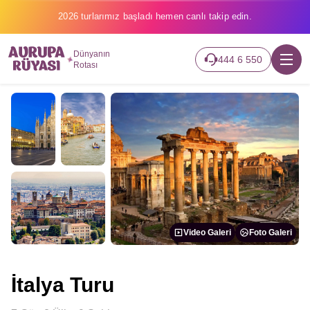
2026 turlarımız başladı hemen canlı takip edin.
Dünyanın
444 6 550
Rotası
Video Galeri
Foto Galeri
İtalya Turu