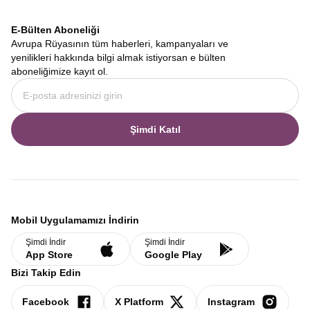
firmamız, size sadece bir gezi değil, ömür boyu anlatacağınız bir
hikaye vaat ediyor. Fiyortların derin sessizliğinden Baltık
E-Bülten Aboneliği
başkentlerinin cıvıl cıvıl meydanlarına, gemi yolculuklarının
Avrupa Rüyasının tüm haberleri, kampanyaları ve
romantizminden otobüs yolculuklarının panoramik keyfine kadar
yenilikleri hakkında bilgi almak istiyorsan e bülten
her anı dolu dolu yaşamak için
Avrupa Rüyası
doğru tercihtir.
aboneliğimize kayıt ol.
İskandinav Turları
,
Norveç Fiyortları Turu
,
İskandinavya Tur
Fiyatları
ve aklınıza takılan diğer tüm detaylar için web sitemizi
inceleyebilir, hayalinizdeki rotayı bugün planlamaya
başlayabilirsiniz.
Şimdi Katıl
Mobil Uygulamamızı İndirin
Şimdi İndir
Şimdi İndir
App Store
Google Play
Bizi Takip Edin
Facebook
X Platform
Instagram