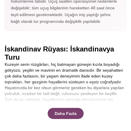
hükümlerine tabidir. Uçuş saatleri operasyonel nedenlerle
değişebilir; tüm uçuş bilgilerinin hareketten 48 saat önce
teyit edilmesi gerekmektedir. Uçağın iniş yaptığı şehre
bağlı olarak tur programında değişiklik yapılabilir.
İskandinav Rüyası: İskandinavya
Turu
Kuzeyin serin rüzgârları, hiç batmayan güneşin kızıla boyadığı
gökyüzü, yeşilin ve mavinin en dramatik dansıdır. Bir seyahatten
çok daha fazlasını, bir yaşam deneyimini ifade eden kuzey
toprakları, her gezginin hayallerini süsleyen o eşsiz coğrafyadır.
Hayatınızda bir kez olsun görmeniz gereken bu diyarlara yapılan
yolculuk, sıradan bir tatil değil, ruhunuzu yenileyen bir keşiftir.
Tam da bu noktada, hayallerinizi gerçeğe dönüştürmek için
Avrupa Rüyası devreye giriyor. Sektördeki tecrübesi,
katılımcılarına sunduğu ekstra turlar dahil konsepti ve konforlu
Daha Fazla
seyahat anlayışıyla firmamız, sizi bu masalsı coğrafyayı
keşfetmeye davet ediyor. Eğer aklınızda kusursuz bir
İskandinavya Turu
planı varsa, doğru adrestesiniz.