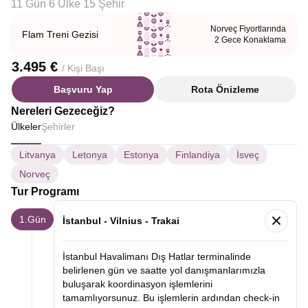
11 Gün 6 Ülke 15 Şehir
Norveç Fiyortlarında
Flam Treni Gezisi
2 Gece Konaklama
3.495 €
/ Kişi Başı
Başvuru Yap
Rota Önizleme
Nereleri Gezeceğiz?
Ülkeler
Şehirler
Litvanya
Letonya
Estonya
Finlandiya
İsveç
Norveç
Tur Programı
1.Gün
İstanbul - Vilnius - Trakai
İstanbul Havalimanı Dış Hatlar terminalinde
belirlenen gün ve saatte yol danışmanlarımızla
buluşarak koordinasyon işlemlerini
tamamlıyorsunuz. Bu işlemlerin ardından check-in