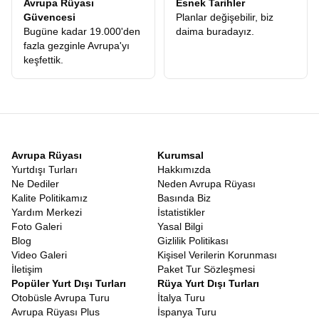
Avrupa Rüyası
Esnek Tarihler
gördüğünüzde, bir güne ne kadar çok anı sığdırabildiğinize
Güvencesi
Planlar değişebilir, biz
şaşıracaksınız.
Bugüne kadar 19.000'den
daima buradayız.
En Uygun İskandinavya Turları
fazla gezginle Avrupa'yı
Seyahat planlarken uygun fiyat kavramı bazen yanıltıcı olabilir. En
keşfettik.
ucuz tur, her zaman en avantajlı tur değildir. Kötü oteller, eski
otobüsler veya sürekli ekstra para isteyen rehberler tatilinizi
kâbusa çevirebilir. Bu yüzden
En Uygun İskandinavya Turları
,
fiyat ile sunulan hizmetin kalitesinin dengelendiği turlardır. Avrupa
Rüyası, sunduğu hizmet kalitesine oranla piyasadaki
Ekonomik
İskandinavya Turları
kategorisinde lider konumdadır. Ekonomik
Avrupa Rüyası
Kurumsal
olmamızın sebebi hizmetten kısmamız değil, operasyonel
Yurtdışı Turları
Hakkımızda
gücümüz ve katılımcılarımıza sunduğumuz her şey dahil ekstra
Ne Dediler
Neden Avrupa Rüyası
turlar avantajıdır. Başka bir firmayla gittiğinizde, turun üzerine
Kalite Politikamız
Basında Biz
ekleyeceğiniz ekstra tur maliyetleri, Avrupa Rüyasında fiyata
Yardım Merkezi
İstatistikler
dahildir. Bu matematik yapıldığında, aslında en lüks hizmeti en
Foto Galeri
Yasal Bilgi
ulaşılabilir rakamlara aldığınızı göreceksiniz.
Kuzey Avrupa Tur
Blog
Gizlilik Politikası
Fiyatları
karşılaştırması yaparken, mutlaka fiyata dahil olan
Video Galeri
Kişisel Verilerin Korunması
hizmetleri kalem kalem incelemelisiniz.
İskandinavya En İyi Turlar
İletişim
Paket Tur Sözleşmesi
Popüler Yurt Dışı Turları
Rüya Yurt Dışı Turları
Gezgin yorumları, sosyal medya geri dönüşleri ve tekrar eden
Otobüsle Avrupa Turu
İtalya Turu
müşteri oranı. Tüm bu veriler gösteriyor ki
İskandinavya En İyi
Avrupa Rüyası Plus
İspanya Turu
Turlar
listesinde Avrupa Rüyası her zaman zirveye oynamaktadır.