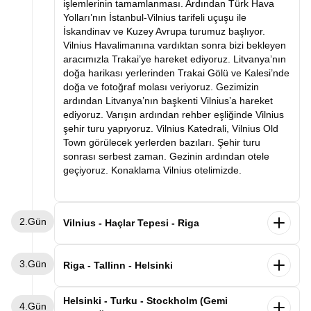
işlemlerinin tamamlanması. Ardından Türk Hava
Yolları’nın İstanbul-Vilnius tarifeli uçuşu ile
İskandinav ve Kuzey Avrupa turumuz başlıyor.
Vilnius Havalimanına vardıktan sonra bizi bekleyen
aracımızla Trakai’ye hareket ediyoruz. Litvanya’nın
doğa harikası yerlerinden Trakai Gölü ve Kalesi’nde
doğa ve fotoğraf molası veriyoruz. Gezimizin
ardından Litvanya’nın başkenti Vilnius’a hareket
ediyoruz. Varışın ardından rehber eşliğinde Vilnius
şehir turu yapıyoruz. Vilnius Katedrali, Vilnius Old
Town görülecek yerlerden bazıları. Şehir turu
sonrası serbest zaman. Gezinin ardından otele
geçiyoruz. Konaklama Vilnius otelimizde.
2.Gün
Vilnius - Haçlar Tepesi - Riga
Sabah kahvaltının ardından otelden ayrılış
3.Gün
Letonya’nın başkenti Riga’ya hareket ediyoruz.
Riga - Tallinn - Helsinki
Yolculuğumuzda sizleri dünyanın en ilginç
noktalarından Haçlar Tepesine getireceğiz. Binlerce
Sabah kahvaltının ardından otelden ayrılış
Helsinki - Turku - Stockholm (Gemi
4.Gün
haçın bir araya gelmesiyle oluşan ve Litvanyalılar
Estonya’nın başkenti Tallinn’e hareket ediyoruz.