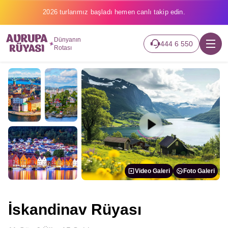
2026 turlarımız başladı hemen canlı takip edin.
Dünyanın
444 6 550
Rotası
Video Galeri
Foto Galeri
İskandinav Rüyası