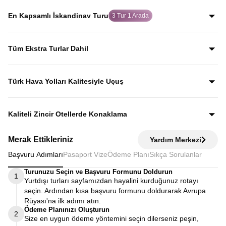
rehberler eşliğinde gezerek; şehirleri sadece görmekle
En Kapsamlı İskandinav Turu
3 Tur 1 Arada
kalmaz, anlatımlarla şehirleri dolu dolu keşfedersiniz.
Baltık Ülkeleri, Norveç Fiyortları ve İskandinav
başkentlerini tek programda birleştiren, 3 turu bir arada
Tüm Ekstra Turlar Dahil
sunan dolu dolu bir Kuzey Avrupa rotası.
Yola çıktığınızda sürpriz ödemelerle karşılaşmazsınız.
Ekstra tur ücreti alınmaz; programda yer alan tüm geziler
Türk Hava Yolları Kalitesiyle Uçuş
fiyata dahildir.
Dünyanın en iyi havayollarından biri olan Türk Hava
Yolları’nın konforu ve hizmet kalitesiyle seyahat edersiniz.
Kaliteli Zincir Otellerde Konaklama
Diğer turlarda şehirden 20–30 km uzaktaki otellerde
Merak Ettikleriniz
Yardım Merkezi
kalınırken, Avrupa Rüyası’nda merkeze yakın kaliteli zincir
Başvuru Adımları
Pasaport Vize
Ödeme Planı
Sıkça Sorulanlar
otellerde konaklayarak zamanınızı verimli kullanırsınız.
Turunuzu Seçin ve Başvuru Formunu Doldurun
1
Yurtdışı turları sayfamızdan hayalini kurduğunuz rotayı
seçin. Ardından kısa başvuru formunu doldurarak Avrupa
Rüyası'na ilk adımı atın.
Ödeme Planınızı Oluşturun
2
Size en uygun ödeme yöntemini seçin dilerseniz peşin,