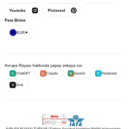
Youtube
Pinterest
Para Birimi
EUR
Avrupa Rüyası hakkında yapay zekaya sor
ChatGPT
Claude
Gemini
Perplexity
G
C
G
P
Grok
X