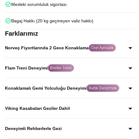
Mesleki sorumluluk sigortası
Bagaj Hakkı (20 kg geçmeyen valiz hakkı)
Farklarımız
Norveç Fiyortlarında 2 Gece Konaklama
Özel Ayrıcalık
Birçok turda fiyortlar sadece uzaktan görülürken, Avrupa
Rüyası’nda Norveç fiyortlarını yakından keşfeder ve
Flam Treni Deneyimi
Biletler Dahil
Hardanger Fiyordu kıyısındaki Ulvik’te 2 gece
Dünyanın en ünlü tren yolculuklarından biri olan Flåm
konaklarsınız.
Treni için biletleri misafirlerimiz adına alıyor, bu eşsiz
Konaklamalı Gemi Yolculuğu Deneyimi
Baltık Denizi'nde
deneyimi hiçbir zahmete girmeden yaşamalarını
Baltık Denizi’nde binlerce adanın arasından ilerleyen
sağlıyoruz.
cruise gemisinde, 2 kişilik kamaralarda konaklayarak
Viking Kasabaları Geziler Dahil
keyifli bir yolculuk yaşarsınız.
İskandinav tarihine yön veren Viking kültürünü yansıtan
kasabaları, rehber anlatımlarıyla keşfederek bölgenin
Deneyimli Rehberlerle Gezi
geçmişine yakından tanıklık edersiniz.
Yıllardır bu tur rotasını birebir uygulayan ve deneyimleyen