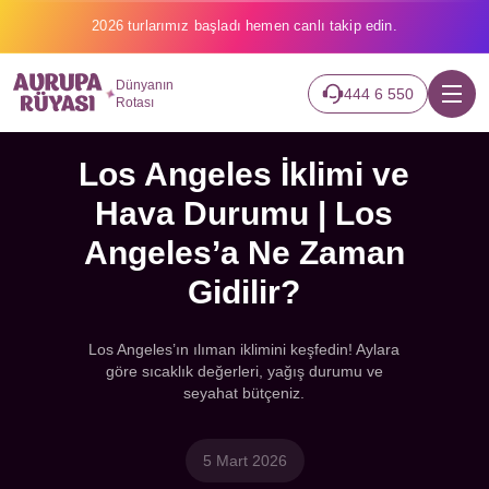
2026 turlarımız başladı hemen canlı takip edin.
Dünyanın
444 6 550
Rotası
Los Angeles İklimi ve
Hava Durumu | Los
Angeles’a Ne Zaman
Gidilir?
Los Angeles’ın ılıman iklimini keşfedin! Aylara
göre sıcaklık değerleri, yağış durumu ve
seyahat bütçeniz.
5 Mart 2026