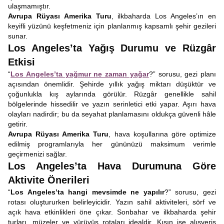
ulaşmamıştır.
Avrupa Rüyası Amerika Turu
, ilkbaharda Los Angeles’ın en
keyifli yüzünü keşfetmeniz için planlanmış kapsamlı şehir gezileri
sunar.
Los Angeles’ta Yağış Durumu ve Rüzgâr
Etkisi
“
Los Angeles’ta yağmur ne zaman yağar
?” sorusu, gezi planı
açısından önemlidir. Şehirde yıllık yağış miktarı düşüktür ve
çoğunlukla kış aylarında görülür. Rüzgâr genellikle sahil
bölgelerinde hissedilir ve yazın serinletici etki yapar. Aşırı hava
olayları nadirdir; bu da seyahat planlamasını oldukça güvenli hâle
getirir.
Avrupa Rüyası Amerika Turu
, hava koşullarına göre optimize
edilmiş programlarıyla her gününüzü maksimum verimle
geçirmenizi sağlar.
Los Angeles’ta Hava Durumuna Göre
Aktivite Önerileri
“
Los Angeles’ta hangi mevsimde ne yapılır
?” sorusu, gezi
rotası oluştururken belirleyicidir. Yazın sahil aktiviteleri, sörf ve
açık hava etkinlikleri öne çıkar. Sonbahar ve ilkbaharda şehir
turları, müzeler ve yürüyüş rotaları idealdir. Kışın ise alışveriş