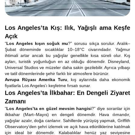
Los Angeles’ta Kış: Ilık, Yağışlı ama Keşfe
Açık
“
Los Angeles kışın soğuk mu
?” sorusu sıkça sorulur. Aralık–
Şubat döneminde sıcaklıklar 10–18°C civarındadır. Yağmur
ihtimali artar ancak bu yağışlar genellikle kısa süreli olur. Kış
ayları, turistik yoğunluğun en az olduğu dönemdir. Disneyland,
Universal Studios ve müzeler daha sakin gezilebilir. Ayrıca yılbaşı
ve tatil dönemlerinde şehir farklı bir atmosfere bürünür.
Avrupa Rüyası Amerika Turu
, kış aylarında daha ekonomik
fiyatlarla Los Angeles’ı keşfetme fırsatı sunar.
Los Angeles’ta İlkbahar: En Dengeli Ziyaret
Zamanı
“
Los Angeles’ta en güzel mevsim hangisi
?” diye soranlar için
ilkbahar (Mart–Mayıs) en dengeli dönemdir. Hava ılımandır,
yağışlar azalır, doğa canlanır. Sahillerde yürüyüş yapmak, Griffith
Observatory’den şehri izlemek ve açık hava etkinliklerine katılmak
için ideal bir dönemdir. Kalabalıklar henüz yaz seviyesine