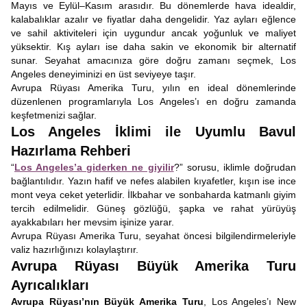
Mayıs ve Eylül–Kasım arasıdır. Bu dönemlerde hava idealdir,
kalabalıklar azalır ve fiyatlar daha dengelidir. Yaz ayları eğlence
ve sahil aktiviteleri için uygundur ancak yoğunluk ve maliyet
yüksektir. Kış ayları ise daha sakin ve ekonomik bir alternatif
sunar. Seyahat amacınıza göre doğru zamanı seçmek, Los
Angeles deneyiminizi en üst seviyeye taşır.
Avrupa Rüyası Amerika Turu, yılın en ideal dönemlerinde
düzenlenen programlarıyla Los Angeles’ı en doğru zamanda
keşfetmenizi sağlar.
Los Angeles İklimi ile Uyumlu Bavul
Hazırlama Rehberi
“
Los Angeles’a giderken ne giyilir
?” sorusu, iklimle doğrudan
bağlantılıdır. Yazın hafif ve nefes alabilen kıyafetler, kışın ise ince
mont veya ceket yeterlidir. İlkbahar ve sonbaharda katmanlı giyim
tercih edilmelidir. Güneş gözlüğü, şapka ve rahat yürüyüş
ayakkabıları her mevsim işinize yarar.
Avrupa Rüyası Amerika Turu, seyahat öncesi bilgilendirmeleriyle
valiz hazırlığınızı kolaylaştırır.
Avrupa Rüyası Büyük Amerika Turu
Ayrıcalıkları
Avrupa Rüyası’nın
Büyük Amerika Turu
, Los Angeles’ı New