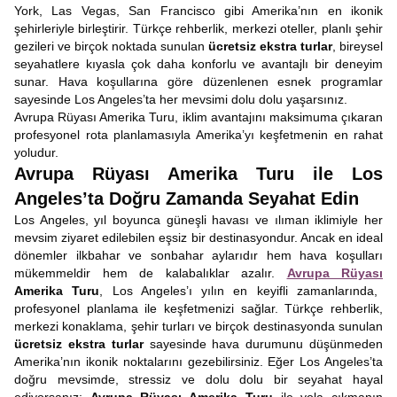
York, Las Vegas, San Francisco gibi Amerika’nın en ikonik
şehirleriyle birleştirir. Türkçe rehberlik, merkezi oteller, planlı şehir
gezileri ve birçok noktada sunulan
ücretsiz ekstra turlar
, bireysel
seyahatlere kıyasla çok daha konforlu ve avantajlı bir deneyim
sunar. Hava koşullarına göre düzenlenen esnek programlar
sayesinde Los Angeles’ta her mevsimi dolu dolu yaşarsınız.
Avrupa Rüyası Amerika Turu, iklim avantajını maksimuma çıkaran
profesyonel rota planlamasıyla Amerika’yı keşfetmenin en rahat
yoludur.
Avrupa Rüyası Amerika Turu ile Los
Angeles’ta Doğru Zamanda Seyahat Edin
Los Angeles, yıl boyunca güneşli havası ve ılıman iklimiyle her
mevsim ziyaret edilebilen eşsiz bir destinasyondur. Ancak en ideal
dönemler ilkbahar ve sonbahar aylarıdır hem hava koşulları
mükemmeldir hem de kalabalıklar azalır.
Avrupa Rüyası
Amerika Turu
, Los Angeles’ı yılın en keyifli zamanlarında,
profesyonel planlama ile keşfetmenizi sağlar. Türkçe rehberlik,
merkezi konaklama, şehir turları ve birçok destinasyonda sunulan
ücretsiz ekstra turlar
sayesinde hava durumunu düşünmeden
Amerika’nın ikonik noktalarını gezebilirsiniz. Eğer Los Angeles’ta
doğru mevsimde, stressiz ve dolu dolu bir seyahat hayal