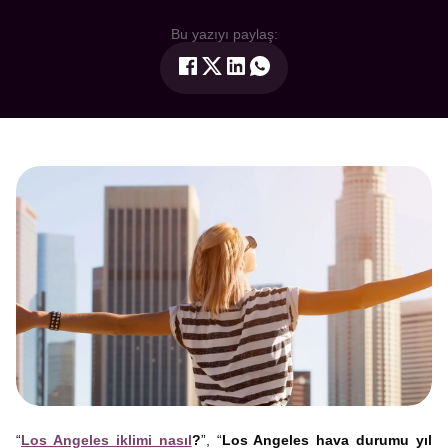
Bu yazıyı paylaş:
“
Los Angeles iklimi nasıl
?
”, “
Los Angeles hava durumu yıl