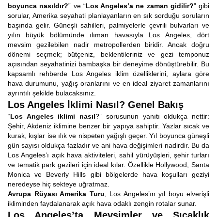
boyunca nasıldır?
” ve “
Los Angeles’a ne zaman gidilir?
” gibi
sorular, Amerika seyahati planlayanların en sık sorduğu soruların
başında gelir. Güneşli sahilleri, palmiyelerle çevrili bulvarları ve
yılın büyük bölümünde ılıman havasıyla Los Angeles, dört
mevsim gezilebilen nadir metropollerden biridir. Ancak doğru
dönemi seçmek; bütçeniz, beklentileriniz ve gezi temponuz
açısından seyahatinizi bambaşka bir deneyime dönüştürebilir. Bu
kapsamlı rehberde Los Angeles iklim özelliklerini, aylara göre
hava durumunu, yağış oranlarını ve en ideal ziyaret zamanlarını
ayrıntılı şekilde bulacaksınız.
Los Angeles İklimi Nasıl? Genel Bakış
“
Los Angeles iklimi nasıl
?” sorusunun yanıtı oldukça nettir:
Şehir, Akdeniz iklimine benzer bir yapıya sahiptir. Yazlar sıcak ve
kurak, kışlar ise ılık ve nispeten yağışlı geçer. Yıl boyunca güneşli
gün sayısı oldukça fazladır ve ani hava değişimleri nadirdir. Bu da
Los Angeles’ı açık hava aktiviteleri, sahil yürüyüşleri, şehir turları
ve tematik park gezileri için ideal kılar. Özellikle Hollywood, Santa
Monica ve Beverly Hills gibi bölgelerde hava koşulları geziyi
neredeyse hiç sekteye uğratmaz.
Avrupa Rüyası Amerika Turu
, Los Angeles’ın yıl boyu elverişli
ikliminden faydalanarak açık hava odaklı zengin rotalar sunar.
Los Angeles’ta Mevsimler ve Sıcaklık