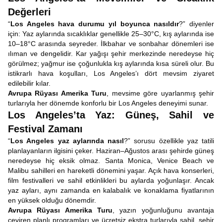
Değerleri
“
Los Angeles hava durumu yıl boyunca nasıldır
?” diyenler
için: Yaz aylarında sıcaklıklar genellikle 25–30°C, kış aylarında ise
10–18°C arasında seyreder. İlkbahar ve sonbahar dönemleri ise
ılıman ve dengelidir. Kar yağışı şehir merkezinde neredeyse hiç
görülmez; yağmur ise çoğunlukla kış aylarında kısa süreli olur. Bu
istikrarlı hava koşulları, Los Angeles’ı dört mevsim ziyaret
edilebilir kılar.
Avrupa Rüyası Amerika Turu
, mevsime göre uyarlanmış şehir
turlarıyla her dönemde konforlu bir Los Angeles deneyimi sunar.
Los Angeles’ta Yaz: Güneş, Sahil ve
Festival Zamanı
“
Los Angeles yaz aylarında nasıl
?” sorusu özellikle yaz tatili
planlayanların ilgisini çeker. Haziran–Ağustos arası şehirde güneş
neredeyse hiç eksik olmaz. Santa Monica, Venice Beach ve
Malibu sahilleri en hareketli dönemini yaşar. Açık hava konserleri,
film festivalleri ve sahil etkinlikleri bu aylarda yoğunlaşır. Ancak
yaz ayları, aynı zamanda en kalabalık ve konaklama fiyatlarının
en yüksek olduğu dönemdir.
Avrupa Rüyası Amerika Turu
, yazın yoğunluğunu avantaja
çeviren planlı programları ve ücretsiz ekstra turlarıyla sahil, şehir