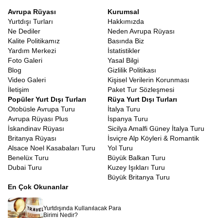
Avrupa Rüyası
Kurumsal
Yurtdışı Turları
Hakkımızda
Ne Dediler
Neden Avrupa Rüyası
Kalite Politikamız
Basında Biz
Yardım Merkezi
İstatistikler
Foto Galeri
Yasal Bilgi
Blog
Gizlilik Politikası
Video Galeri
Kişisel Verilerin Korunması
İletişim
Paket Tur Sözleşmesi
Popüler Yurt Dışı Turları
Rüya Yurt Dışı Turları
Otobüsle Avrupa Turu
İtalya Turu
Avrupa Rüyası Plus
İspanya Turu
İskandinav Rüyası
Sicilya Amalfi Güney İtalya Turu
Britanya Rüyası
İsviçre Alp Köyleri & Romantik
Alsace Noel Kasabaları Turu
Yol Turu
Benelüx Turu
Büyük Balkan Turu
Dubai Turu
Kuzey Işıkları Turu
Büyük Britanya Turu
En Çok Okunanlar
Yurtdışında Kullanılacak Para
Birimi Nedir?