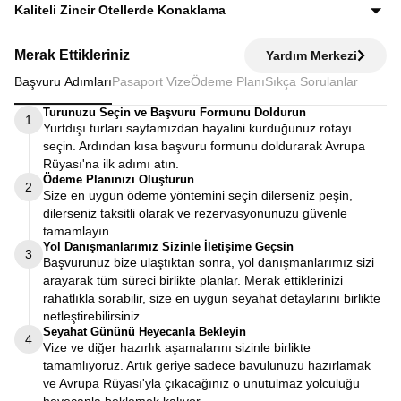
Ekstra tur ücreti alınmaz; programda yer alan tüm geziler
Kaliteli Zincir Otellerde Konaklama
fiyata dahildir.
Diğer turlarda şehirden 20–30 km uzaktaki otellerde
Merak Ettikleriniz
Yardım Merkezi
kalınırken, Avrupa Rüyası’nda merkeze yakın kaliteli zincir
Başvuru Adımları
Pasaport Vize
Ödeme Planı
Sıkça Sorulanlar
otellerde konaklayarak zamanınızı verimli kullanırsınız.
Turunuzu Seçin ve Başvuru Formunu Doldurun
1
Yurtdışı turları sayfamızdan hayalini kurduğunuz rotayı
seçin. Ardından kısa başvuru formunu doldurarak Avrupa
Rüyası'na ilk adımı atın.
Ödeme Planınızı Oluşturun
2
Size en uygun ödeme yöntemini seçin dilerseniz peşin,
dilerseniz taksitli olarak ve rezervasyonunuzu güvenle
tamamlayın.
Yol Danışmanlarımız Sizinle İletişime Geçsin
3
Başvurunuz bize ulaştıktan sonra, yol danışmanlarımız sizi
arayarak tüm süreci birlikte planlar. Merak ettiklerinizi
rahatlıkla sorabilir, size en uygun seyahat detaylarını birlikte
netleştirebilirsiniz.
Seyahat Gününü Heyecanla Bekleyin
4
Vize ve diğer hazırlık aşamalarını sizinle birlikte
tamamlıyoruz. Artık geriye sadece bavulunuzu hazırlamak
ve Avrupa Rüyası'yla çıkacağınız o unutulmaz yolculuğu