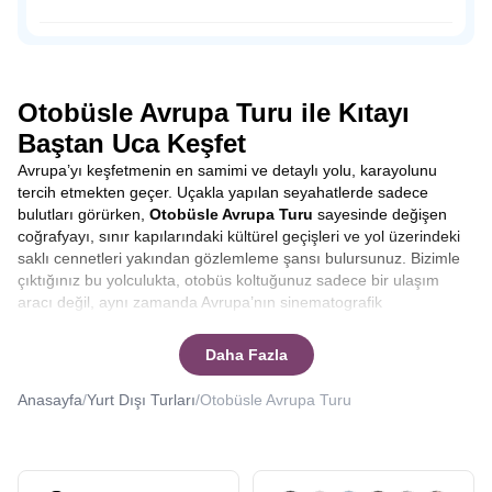
dışında sahil şeridine konumlandırılmış tahta ayakkabı
dükkanları, hediyelik eşya satan dükkanlar, leziz balıklar
Osmanlı Padişahı Sultan Süleyman’ın saltanatı döneminde
yiyebileceğiniz restoranlar ve peynir fabrikalarıyla
1523-1536 yılları arasında sadrazamlık yapmış önemli
Volendam’da zamanın nasıl geçtiğini anlamayacaksınız.
siyaset insanı Pargalı İbrahim Paşa ile tanıdığımız Parga,
doğal güzelliğine rağmen, henüz çılgın turist kalabalığına
Otobüsle Avrupa Turu ile Kıtayı
uğramamış bakir bir yerleşim yeri.
Baştan Uca Keşfet
Avrupa’yı keşfetmenin en samimi ve detaylı yolu, karayolunu
tercih etmekten geçer. Uçakla yapılan seyahatlerde sadece
bulutları görürken,
Otobüsle Avrupa Turu
sayesinde değişen
coğrafyayı, sınır kapılarındaki kültürel geçişleri ve yol üzerindeki
saklı cennetleri yakından gözlemleme şansı bulursunuz. Bizimle
çıktığınız bu yolculukta, otobüs koltuğunuz sadece bir ulaşım
aracı değil, aynı zamanda Avrupa’nın sinematografik
manzaralarını izleyebileceğiniz bir ön sıradır. Yolculuk boyunca
şehirler arası geçişlerde rehberlerimizin anlatımlarıyla
Daha Fazla
bilgilenirken, molalarda yerel lezzetleri tatma fırsatı yakalarsınız.
Bu tur, sadece varış noktasına odaklanmak yerine, yolculuğun
Anasayfa
/
Yurt Dışı Turları
/
Otobüsle Avrupa Turu
kendisinden keyif alanlar için tasarlanmıştır.
Otobüsle Avrupa
Turu kaç gün sürer
ya da
Otobüsle Avrupa Turu kaç ülke
gezilir
gibi sorularınıza yanıt vereceğiz.
Seyahat etmek, sadece yeni yerler görmek değil, aynı zamanda