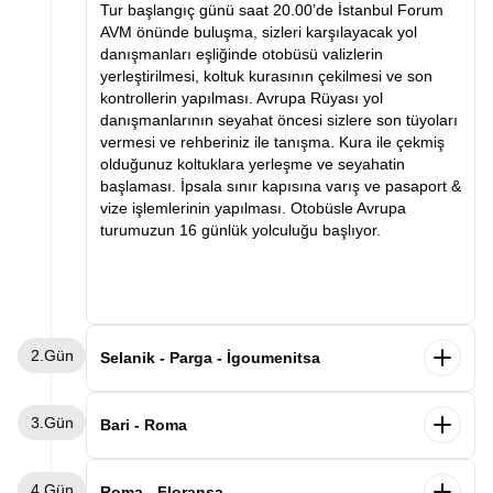
Tur başlangıç günü saat 20.00’de İstanbul Forum
AVM önünde buluşma, sizleri karşılayacak yol
danışmanları eşliğinde otobüsü valizlerin
yerleştirilmesi, koltuk kurasının çekilmesi ve son
kontrollerin yapılması. Avrupa Rüyası yol
danışmanlarının seyahat öncesi sizlere son tüyoları
vermesi ve rehberiniz ile tanışma. Kura ile çekmiş
olduğunuz koltuklara yerleşme ve seyahatin
başlaması. İpsala sınır kapısına varış ve pasaport &
vize işlemlerinin yapılması. Otobüsle Avrupa
turumuzun 16 günlük yolculuğu başlıyor.
2.Gün
Selanik - Parga - İgoumenitsa
Sabah saatlerinde Selanik’e varış ve kahvaltı.
3.Gün
Ardından Selanik şehir turu. Selanik’te görülecek
Bari - Roma
yerler arasında Atatürk’ün evi, Kordon, Beyaz Kule
ve Osmanlı ve Bizans eserleri. Panoramik şehir turu
Sabah gemimizden Bari limanında indikten sonra
4.Gün
ve serbest zamanın ardından Parga şehrine varış.
Roma’ya hareket ediyoruz. Varışın ardından
Roma - Floransa