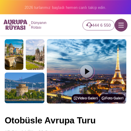
2026 turlarımız başladı hemen canlı takip edin.
Dünyanın
444 6 550
Rotası
Video Galeri
Foto Galeri
Otobüsle Avrupa Turu