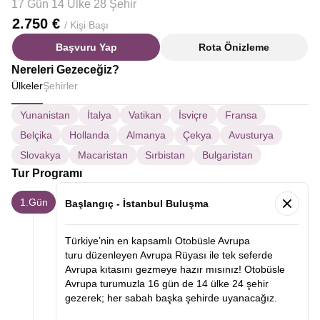
17 Gün 14 Ülke 28 Şehir
2.750 €
/ Kişi Başı
Başvuru Yap
Rota Önizleme
Nereleri Gezeceğiz?
Ülkeler
Şehirler
Yunanistan
İtalya
Vatikan
İsviçre
Fransa
Belçika
Hollanda
Almanya
Çekya
Avusturya
Slovakya
Macaristan
Sırbistan
Bulgaristan
Tur Programı
1.Gün
Başlangıç - İstanbul Buluşma
Türkiye’nin en kapsamlı Otobüsle Avrupa
turu düzenleyen Avrupa Rüyası ile tek seferde
Avrupa kıtasını gezmeye hazır mısınız! Otobüsle
Avrupa turumuzla 16 gün de 14 ülke 24 şehir
gezerek; her sabah başka şehirde uyanacağız.