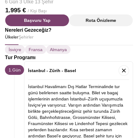
6 Gün 3 Ülke 13 Şehir
1.995 €
/ Kişi Başı
Başvuru Yap
Rota Önizleme
Nereleri Gezeceğiz?
Ülkeler
Şehirler
İsviçre
Fransa
Almanya
Tur Programı
1.Gün
İstanbul - Zürih - Basel
İstanbul Havalimanı Dış Hatlar Terminalinde tur
günü belirlenen saatte buluşma. Bilet ve bagaj
işlemlerinin ardından İstanbul–Zürih uçuşumuzla
İsviçre’ye varıyoruz. Varışın ardından Varışımızla
birlikte gerçekleştireceğimiz şehir turunda Zürih
Gölü, Bahnhofstrasse, Grossmünster Kilisesi,
Fraumünster Kilisesi ve Lindenhof Tepesi gezilecek
yerlerden bazılarıdır. Kısa serbest zamanın
ardından Basel’e geçiyoruz. Basel şehir turu için