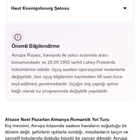
dokusunu koruyan bu köyde her köşe fotoğraf karesi
Neckar Nehri kenarında yemyeşil tepelerin ardında Orta
gibidir.
Çağdan kalma tarihi yapılarıyla masalsı bir güzelliğe sahip;
Haut Koenigsbourg Şatosu
Almanya’nın en güzel şehirlerinden Heidelberg Almanya’nın
o soğuk şehir görüntüsünün yanında cıvıl cıvıl atmosferiyle
Fransa’nın Orta Çağ kalelerinden Haut Koenigsbourg
sizleri bekliyor.
Alsace vadisini ayaklarınız altına serecek. Savaşlarda
kullanılan aletler, silahlar, cephanelikler, imparatorların
odaları ve eşsiz süslemelerle kaplı tavanları gördükçe bu
Önemli Bilgilendirme
tarihi yolculuk hiç bitmesin istiyorsunuz. Haut-Koenigsbourg
Şatosu’nun içerisini gezmek isterseniz biletinizi alarak
Avrupa Rüyası, havayolu ile yolcu arasında aracı
gezebileceksiniz.
konumundadır ve 28.09.1955 tarihli Lahey Protokolü
hükümlerine tabidir. Uçuş saatleri operasyonel nedenlerle
değişebilir; tüm uçuş bilgilerinin hareketten 48 saat önce
teyit edilmesi gerekmektedir. Uçağın iniş yaptığı şehre
bağlı olarak tur programında değişiklik yapılabilir.
Alsace Noel Pazarları Almanya Romantik Yol Turu
Kış mevsimi, Avrupa kıtasında sadece havaların soğuduğu bir
dönem değil, şehirlerin ışıklarla ısındığı, meydanların tarçın ve
zencefil kokularıyla dolduğu büyülü bir zaman dilimidir. Avrupa