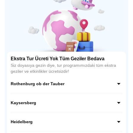
Ekstra Tur Ücreti Yok Tüm Geziler Bedava
Siz doyasıya gezin diye, tur programımızdaki tüm ekstra
geziler ve etkinlikler ücretsizdir!
Rothenburg ob der Tauber
Almanya’nın Romantik Yolu üzerindeki en büyüleyici
kasabası Rothenburg ob der Tauber, Orta Çağ atmosferini
Kaysersberg
günümüze taşıyan surları ve taş evleriyle ünlüdür. Zamanın
durduğu bu kasaba, fotoğraf tutkunları için tam bir açık
Alsace bölgesinin en romantik kasabalarından biri olan
hava müzesidir.
Kaysersberg, taş sokakları, çiçekli evleri ve tarihi
Heidelberg
köprüsüyle adeta bir masal sahnesini andırır. Orta Çağ