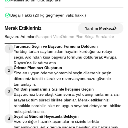
Mesleki sorumluluk sigortası
Bagaj Hakkı (20 kg geçmeyen valiz hakkı)
Merak Ettikleriniz
Yardım Merkezi
Başvuru Adımları
Pasaport Vize
Ödeme Planı
Sıkça Sorulanlar
Turunuzu Seçin ve Başvuru Formunu Doldurun
1
Yurtdışı turları sayfamızdan hayalini kurduğunuz rotayı
seçin. Ardından kısa başvuru formunu doldurarak Avrupa
Rüyası'na ilk adımı atın.
Ödeme Planınızı Oluşturun
2
Size en uygun ödeme yöntemini seçin dilerseniz peşin,
dilerseniz taksitli olarak ve rezervasyonunuzu güvenle
tamamlayın.
Yol Danışmanlarımız Sizinle İletişime Geçsin
3
Başvurunuz bize ulaştıktan sonra, yol danışmanlarımız sizi
arayarak tüm süreci birlikte planlar. Merak ettiklerinizi
rahatlıkla sorabilir, size en uygun seyahat detaylarını birlikte
netleştirebilirsiniz.
Seyahat Gününü Heyecanla Bekleyin
4
Vize ve diğer hazırlık aşamalarını sizinle birlikte
tamamlıyoruz. Artık geriye sadece bavulunuzu hazırlamak