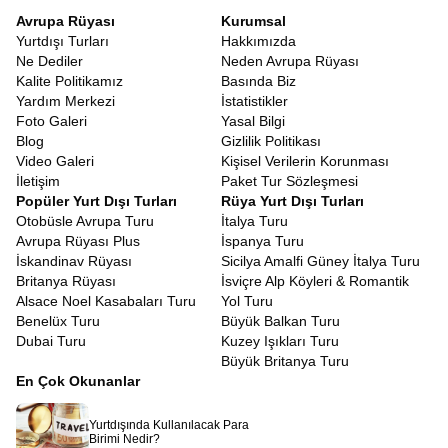
Avrupa Rüyası
Kurumsal
Yurtdışı Turları
Hakkımızda
Ne Dediler
Neden Avrupa Rüyası
Kalite Politikamız
Basında Biz
Yardım Merkezi
İstatistikler
Foto Galeri
Yasal Bilgi
Blog
Gizlilik Politikası
Video Galeri
Kişisel Verilerin Korunması
İletişim
Paket Tur Sözleşmesi
Popüler Yurt Dışı Turları
Rüya Yurt Dışı Turları
Otobüsle Avrupa Turu
İtalya Turu
Avrupa Rüyası Plus
İspanya Turu
İskandinav Rüyası
Sicilya Amalfi Güney İtalya Turu
Britanya Rüyası
İsviçre Alp Köyleri & Romantik
Alsace Noel Kasabaları Turu
Yol Turu
Benelüx Turu
Büyük Balkan Turu
Dubai Turu
Kuzey Işıkları Turu
Büyük Britanya Turu
En Çok Okunanlar
Yurtdışında Kullanılacak Para
Birimi Nedir?