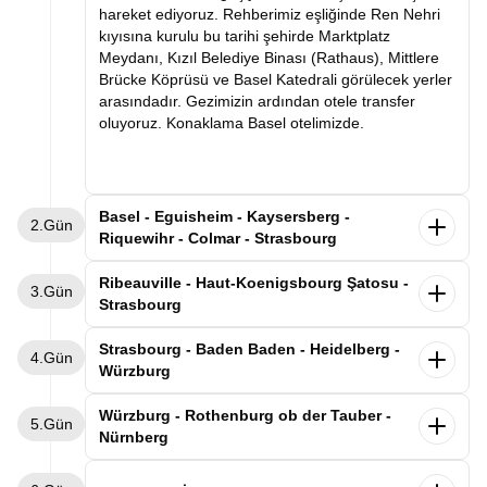
hareket ediyoruz. Rehberimiz eşliğinde Ren Nehri
kıyısına kurulu bu tarihi şehirde Marktplatz
Meydanı, Kızıl Belediye Binası (Rathaus), Mittlere
Brücke Köprüsü ve Basel Katedrali görülecek yerler
arasındadır. Gezimizin ardından otele transfer
oluyoruz. Konaklama Basel otelimizde.
Basel - Eguisheim - Kaysersberg -
2.Gün
Riquewihr - Colmar - Strasbourg
Kahvaltının ardından Basel otelimizden ayrılıyoruz.
Ribeauville - Haut-Koenigsbourg Şatosu -
3.Gün
Dünyaca ünlü şarap yolunun en güzel kasabalarını
Strasbourg
geziyoruz. Alsas-Loren bölgesinde leyleklerin en
uğrak noktası olan Eguisheim kasabasını
Alsace'ın büyüsüne kapıldığımız gezimize,
Strasbourg - Baden Baden - Heidelberg -
4.Gün
geziyoruz. Rengarenk evlerin arasında gezimizi
kahvaltımızı yaptıktan sonra Strasbourg'daki
Würzburg
tamamladıktan “İmparator’un Dağı” anlamına gelen
otelimizden ayrılarak devam ediyoruz. İlk
Kaysersberg’de üzüm bağlarının süslediği nehir
durağımız, masalsı Alsace kasabaları rotasının
Sabah Strasbourg otelimizde kahvaltı sonrası
Würzburg - Rothenburg ob der Tauber -
boyunca uzanan bu eşsiz kasabayı geziyoruz.
5.Gün
incilerinden biri olan Ribeauvillé kasabası. Üzüm
Almanya-Fransa sınırında Kara Ormanın tam
Nürnberg
Sonrasında şarap mahzenleriyle ünlü Riquewihr
bağlarıyla çevrili bu şirin kasabada, renkli ahşap
ortasında yer alan Baden-Baden’e geçiyoruz.
kasabasına geçiyoruz. Üzüm bağlarının kasabanın
evlerin sıralandığı tarihi sokaklarda yürüyerek Orta
Varışın ardından rehberimizle Kurhaus Casino,
Sabah Würzburg’daki otelimizde kahvaltı sonrası