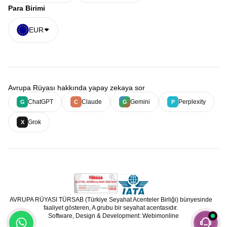
Para Birimi
EUR
Avrupa Rüyası hakkında yapay zekaya sor
ChatGPT
Claude
Gemini
Perplexity
G
C
G
P
Grok
X
AVRUPA RÜYASI TÜRSAB (Türkiye Seyahat Acenteler Birliği) bünyesinde
faaliyet gösteren, A grubu bir seyahat acentasıdır.
Software, Design & Development: Webimonline