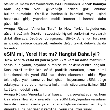
oteller ve metro istasyonlarında Wi-Fi bulunabilir. Ancak
kamuya
açık ağlarda veri güvenliği
riskleri göz önünde
bulundurulmalıdır. Özellikle bankacılık işlemleri veya kişisel
hesaplara giriş yaparken mobil internet kullanmak daha
güvenlidir.
Avrupa Rüyası “Amerika Turu” ile New York’u keşfederken,
güvenli bağlantı önerileri sayesinde kişisel verilerinizi koruyarak
dijital dünyada özgürce dolaşırsınız. Büyük Amerika Turu’nun
ayrıcalığı, sadece gezilecek yerlerde değil, teknik detaylarda da
hissedilir.
eSIM mi, Yerel Hat mı? Hangisi Daha İyi?
“
New York’ta eSIM mi yoksa yerel SIM kart mı daha mantıklı?
”
sorusunun yanıtı, seyahat sürenize ve beklentilerinize bağlıdır.
Kısa süreli tatiller için eSIM pratiklik sunarken, uzun süreli
konaklamalarda yerel SIM kart daha ekonomik olabilir. Eğer
teknolojiye yatkınsanız ve hızlı çözüm istiyorsanız eSIM; bütçe
odaklıysanız ve yerel numara kullanmak istiyorsanız fiziksel SIM
kart tercih edebilirsiniz.
Avrupa Rüyası “Amerika Turu” kapsamında seyahat edenler, hem
kısa süreli New York ziyaretlerinde eSIM kolaylığından yararlanır
hem de uzun rotalarda yerel hat avantajlarını deneyimler. Büyük
Amerika Turu, her gezgin profiline uygun çözümler sunar.