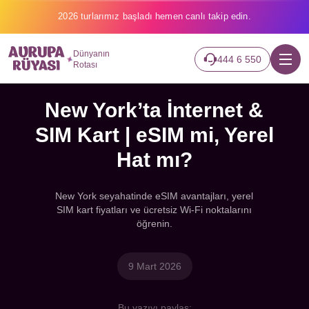
2026 turlarımız başladı hemen canlı takip edin.
Dünyanın
444 6 550
Rotası
New York’ta İnternet &
SIM Kart | eSIM mi, Yerel
Hat mı?
New York seyahatinde eSIM avantajları, yerel
SIM kart fiyatları ve ücretsiz Wi-Fi noktalarını
öğrenin.
9 Mart 2026
Bu yazıyı paylaş: