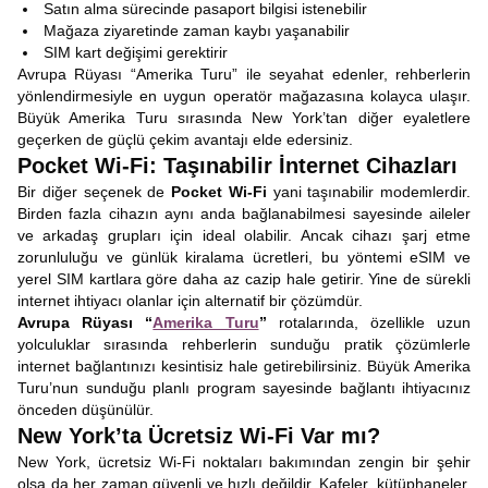
Satın alma sürecinde pasaport bilgisi istenebilir
Mağaza ziyaretinde zaman kaybı yaşanabilir
SIM kart değişimi gerektirir
Avrupa Rüyası “Amerika Turu” ile seyahat edenler, rehberlerin
yönlendirmesiyle en uygun operatör mağazasına kolayca ulaşır.
Büyük Amerika Turu sırasında New York’tan diğer eyaletlere
geçerken de güçlü çekim avantajı elde edersiniz.
Pocket Wi-Fi: Taşınabilir İnternet Cihazları
Bir diğer seçenek de
Pocket Wi-Fi
yani taşınabilir modemlerdir.
Birden fazla cihazın aynı anda bağlanabilmesi sayesinde aileler
ve arkadaş grupları için ideal olabilir. Ancak cihazı şarj etme
zorunluluğu ve günlük kiralama ücretleri, bu yöntemi eSIM ve
yerel SIM kartlara göre daha az cazip hale getirir. Yine de sürekli
internet ihtiyacı olanlar için alternatif bir çözümdür.
Avrupa Rüyası “
Amerika Turu
”
rotalarında, özellikle uzun
yolculuklar sırasında rehberlerin sunduğu pratik çözümlerle
internet bağlantınızı kesintisiz hale getirebilirsiniz. Büyük Amerika
Turu’nun sunduğu planlı program sayesinde bağlantı ihtiyacınız
önceden düşünülür.
New York’ta Ücretsiz Wi-Fi Var mı?
New York, ücretsiz Wi-Fi noktaları bakımından zengin bir şehir
olsa da her zaman güvenli ve hızlı değildir. Kafeler, kütüphaneler,