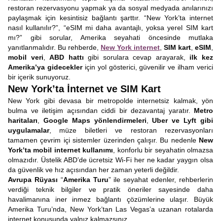
restoran rezervasyonu yapmak ya da sosyal medyada anılarınızı
paylaşmak için kesintisiz bağlantı şarttır. “New York’ta internet
nasıl kullanılır?”, “eSIM mi daha avantajlı, yoksa yerel SIM kart
mı?” gibi sorular, Amerika seyahati öncesinde mutlaka
yanıtlanmalıdır. Bu rehberde,
New York internet
,
SIM kart
,
eSIM
,
mobil veri
,
ABD hattı
gibi sorulara cevap arayarak,
ilk kez
Amerika’ya gidecekler
için yol gösterici, güvenilir ve ilham verici
bir içerik sunuyoruz.
New York’ta İnternet ve SIM Kart
New York gibi devasa bir metropolde internetsiz kalmak, yön
bulma ve iletişim açısından ciddi bir dezavantaj yaratır.
Metro
haritaları
,
Google Maps yönlendirmeleri
,
Uber ve Lyft gibi
uygulamalar
, müze biletleri ve restoran rezervasyonları
tamamen çevrim içi sistemler üzerinden çalışır. Bu nedenle
New
York’ta mobil internet kullanımı
, konforlu bir seyahatin olmazsa
olmazıdır. Üstelik ABD’de ücretsiz Wi-Fi her ne kadar yaygın olsa
da güvenlik ve hız açısından her zaman yeterli değildir.
Avrupa Rüyası
“
Amerika Turu
” ile seyahat edenler, rehberlerin
verdiği teknik bilgiler ve pratik öneriler sayesinde daha
havalimanına iner inmez bağlantı çözümlerine ulaşır. Büyük
Amerika Turu’nda, New York’tan Las Vegas’a uzanan rotalarda
internet konusunda yalnız kalmazsınız.