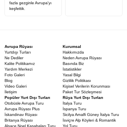
fazla gezginle Avrupa'yı
keşfettik.
Avrupa Rüyası
Kurumsal
Yurtdışı Turları
Hakkımızda
Ne Dediler
Neden Avrupa Rüyası
Kalite Politikamız
Basında Biz
Yardım Merkezi
İstatistikler
Foto Galeri
Yasal Bilgi
Blog
Gizlilik Politikası
Video Galeri
Kişisel Verilerin Korunması
İletişim
Paket Tur Sözleşmesi
Popüler Yurt Dışı Turları
Rüya Yurt Dışı Turları
Otobüsle Avrupa Turu
İtalya Turu
Avrupa Rüyası Plus
İspanya Turu
İskandinav Rüyası
Sicilya Amalfi Güney İtalya Turu
Britanya Rüyası
İsviçre Alp Köyleri & Romantik
Alsace Noel Kasabaları Turu
Yol Turu