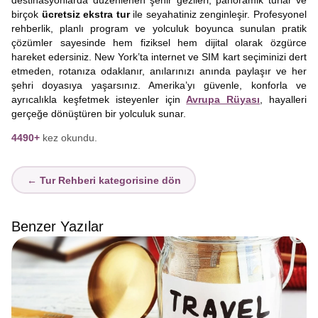
destinasyonlarda düzenlenen şehir gezileri, panoramik turlar ve
birçok
ücretsiz ekstra tur
ile seyahatiniz zenginleşir. Profesyonel
rehberlik, planlı program ve yolculuk boyunca sunulan pratik
çözümler sayesinde hem fiziksel hem dijital olarak özgürce
hareket edersiniz. New York’ta internet ve SIM kart seçiminizi dert
etmeden, rotanıza odaklanır, anılarınızı anında paylaşır ve her
şehri doyasıya yaşarsınız. Amerika’yı güvenle, konforla ve
ayrıcalıkla keşfetmek isteyenler için
Avrupa Rüyası
, hayalleri
gerçeğe dönüştüren bir yolculuk sunar.
4490+
kez okundu.
← Tur Rehberi kategorisine dön
Benzer Yazılar