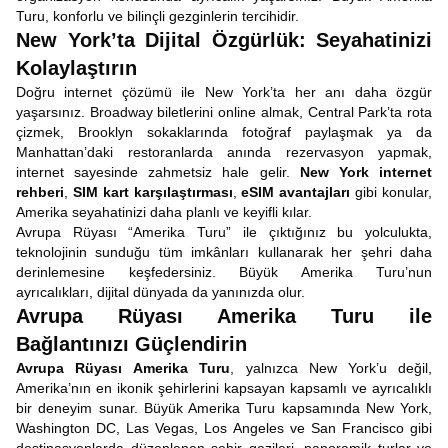
Turu, konforlu ve bilinçli gezginlerin tercihidir.
New York’ta Dijital Özgürlük: Seyahatinizi
Kolaylaştırın
Doğru internet çözümü ile New York’ta her anı daha özgür
yaşarsınız. Broadway biletlerini online almak, Central Park’ta rota
çizmek, Brooklyn sokaklarında fotoğraf paylaşmak ya da
Manhattan’daki restoranlarda anında rezervasyon yapmak,
internet sayesinde zahmetsiz hale gelir.
New York internet
rehberi
,
SIM kart karşılaştırması
,
eSIM avantajları
gibi konular,
Amerika seyahatinizi daha planlı ve keyifli kılar.
Avrupa Rüyası “Amerika Turu” ile çıktığınız bu yolculukta,
teknolojinin sunduğu tüm imkânları kullanarak her şehri daha
derinlemesine keşfedersiniz. Büyük Amerika Turu’nun
ayrıcalıkları, dijital dünyada da yanınızda olur.
Avrupa Rüyası Amerika Turu ile
Bağlantınızı Güçlendirin
Avrupa Rüyası
Amerika Turu
, yalnızca New York’u değil,
Amerika’nın en ikonik şehirlerini kapsayan kapsamlı ve ayrıcalıklı
bir deneyim sunar. Büyük Amerika Turu kapsamında New York,
Washington DC, Las Vegas, Los Angeles ve San Francisco gibi