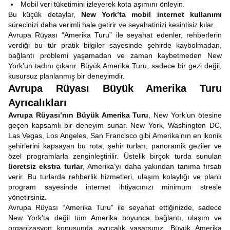
Mobil veri tüketimini izleyerek kota aşımını önleyin.
Bu küçük detaylar,
New York’ta mobil internet kullanımı
sürecinizi daha verimli hale getirir ve seyahatinizi kesintisiz kılar.
Avrupa Rüyası “Amerika Turu” ile seyahat edenler, rehberlerin
verdiği bu tür pratik bilgiler sayesinde şehirde kaybolmadan,
bağlantı problemi yaşamadan ve zaman kaybetmeden New
York’un tadını çıkarır. Büyük Amerika Turu, sadece bir gezi değil,
kusursuz planlanmış bir deneyimdir.
Avrupa Rüyası Büyük Amerika Turu
Ayrıcalıkları
Avrupa Rüyası’nın
Büyük Amerika Turu
, New York’un ötesine
geçen kapsamlı bir deneyim sunar. New York, Washington DC,
Las Vegas, Los Angeles, San Francisco gibi Amerika’nın en ikonik
şehirlerini kapsayan bu rota; şehir turları, panoramik geziler ve
özel programlarla zenginleştirilir. Üstelik birçok turda sunulan
ücretsiz ekstra turlar
, Amerika’yı daha yakından tanıma fırsatı
verir. Bu turlarda rehberlik hizmetleri, ulaşım kolaylığı ve planlı
program sayesinde internet ihtiyacınızı minimum stresle
yönetirsiniz.
Avrupa Rüyası “Amerika Turu” ile seyahat ettiğinizde, sadece
New York’ta değil tüm Amerika boyunca bağlantı, ulaşım ve
organizasyon konusunda ayrıcalık yaşarsınız. Büyük Amerika