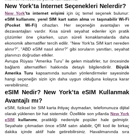
New York’ta İnternet Seçenekleri Nelerdir?
New York
’ta internet erişimi
için üç temel seçenek bulunur:
eSIM kullanımı
,
yerel SIM kart satın alma
ve
taşınabilir Wi-Fi
(Pocket Wi-Fi)
cihazları. Her seçeneğin avantajları ve
dezavantajları vardır. Kısa süreli seyahat edenler için pratik
çözümler öne çıkarken, uzun süreli konaklamalarda daha
ekonomik alternatifler tercih edilir. “New York’ta SIM kart nereden
alınır?”, “ABD eSIM nasıl alınır?” gibi soruların yanıtları, seyahat
planınızı doğrudan etkiler.
Avrupa Rüyası “Amerika Turu” ile gelen misafirler, tur öncesinde
bağlantı alternatifleri hakkında detaylı bilgilendirilir.
Büyük
Amerika Turu
kapsamında sunulan yönlendirmeler sayesinde
hangi seçeneğin sizin için daha uygun olduğuna kolayca karar
verebilirsiniz.
eSIM Nedir? New York’ta eSIM Kullanmak
Avantajlı mı?
eSIM, fiziksel bir SIM karta ihtiyaç duymadan, telefonunuza dijital
olarak yüklenen bir hat sistemidir. Özellikle son yıllarda
New York
eSIM
kullanımı
, pratikliği nedeniyle popüler hale gelmiştir.
Seyahate çıkmadan önce eSIM satın alabilir, QR kod ile birkaç
dakika içinde aktif hale getirebilirsiniz. Havalimanında sıra