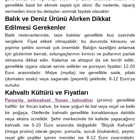
genellikle basit bir ekmek sepeti için alınır. Bu nedenle, sipariş
vermeden önce bu detayları sormak faydalı olacaktır.
Balık ve Deniz Ürünü Alırken Dikkat
Edilmesi Gerekenler
Balık restoranlarında, taze balıklar genellikle buz üzerinde
sergilenir. Fiyat etiketi olmayabilir; bu durumda kilosunu ve
pişirme şeklini sormak çok önemlidir. Balığın tazeliğini anlamak
için gözlerinin berrak, solungaçlarının kırmızı ve pullarının parlak
olmasına dikkat edin. Kalamar ve ahtapot da sık tercih edilir;
genellikle ızgara olarak servis edilirler ve porsiyon fiyatları 12-20
Euro arasındadır. Midye (mydia) ise genellikle sade, pilaki
(domates soslu) veya saganaki (peynirli) şeklinde, 8-12 Euro'ya
sunulur.
Kahvaltı Kültürü ve Fiyatları
Parga'da geleneksel Yunan kahvaltısı
(proino) genellikle
hafiftir: bir fincan kahve, bir kase yoğurt ile bal veya reçel ve belki
bir poğaça. Otellerde kahvaltı genellikle konaklamaya dahildir
veya ekstra ücretlidir. Şehir merkezinde bir kafede yapacağınız
kahvaltı ise 5-10 Euro arasında değişebilir. "Büyük Kahvaltı"
(mega proino) olarak geçen, yumurta, sucuk (loukaniko), peynir,
reçel gibi çeşitler içeren menüler ise 8-12 Euro civarındadır.