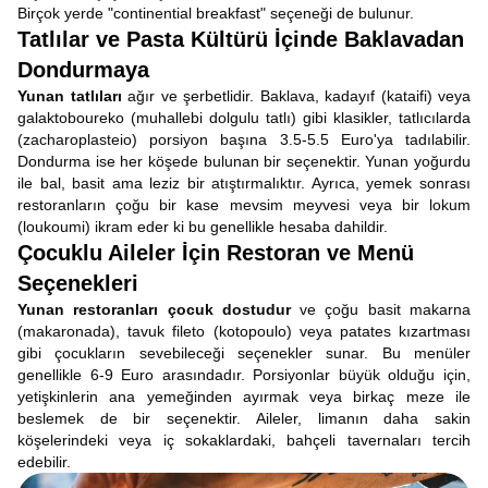
Birçok yerde "continential breakfast" seçeneği de bulunur.
Tatlılar ve Pasta Kültürü İçinde Baklavadan
Dondurmaya
Yunan tatlıları
ağır ve şerbetlidir. Baklava, kadayıf (kataifi) veya
galaktoboureko (muhallebi dolgulu tatlı) gibi klasikler, tatlıcılarda
(zacharoplasteio) porsiyon başına 3.5-5.5 Euro'ya tadılabilir.
Dondurma ise her köşede bulunan bir seçenektir. Yunan yoğurdu
ile bal, basit ama leziz bir atıştırmalıktır. Ayrıca, yemek sonrası
restoranların çoğu bir kase mevsim meyvesi veya bir lokum
(loukoumi) ikram eder ki bu genellikle hesaba dahildir.
Çocuklu Aileler İçin Restoran ve Menü
Seçenekleri
Yunan restoranları çocuk dostudur
ve çoğu basit makarna
(makaronada), tavuk fileto (kotopoulo) veya patates kızartması
gibi çocukların sevebileceği seçenekler sunar. Bu menüler
genellikle 6-9 Euro arasındadır. Porsiyonlar büyük olduğu için,
yetişkinlerin ana yemeğinden ayırmak veya birkaç meze ile
beslemek de bir seçenektir. Aileler, limanın daha sakin
köşelerindeki veya iç sokaklardaki, bahçeli tavernaları tercih
edebilir.