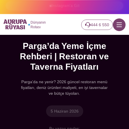
Instagram sayfamızı ziyaret etmeden rezervasyon yapmayın.
Dünyanın
444 6 550
Rotası
Parga’da Yeme İçme
Rehberi | Restoran ve
Taverna Fiyatları
Parga'da ne yenir? 2026 güncel restoran menü
fiyatları, deniz ürünleri maliyeti, en iyi tavernalar
ve bütçe tüyoları.
5 Haziran 2026
Bu yazıyı paylaş: