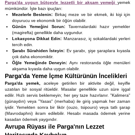
Parga'da uygun bütçeyle lezzetli bir akşam yemeği
yemek
mümkündür. İşte bazı ipuçları:
Mezelerle Beslenin:
Birkaç meze ve bir ekmek, iki kişi için
doyurucu ve ekonomik bir öğün olabilir.
Günün Yemeğini Sorun:
Tavernalardaki hazır yemekler
(magirefta) genellikle daha uygundur.
Lokasyona Dikkat Edin:
Manzarasız, iç sokaklardaki yerleri
tercih edin.
Şarabı Sürahiden İsteyin:
Ev şarabı, şişe şaraplara kıyasla
çok daha ekonomiktir.
Öğle Yemeğinde Deneyin:
Aynı restoranda öğle menüleri
akşama kıyasla daha uygun olabilir.
Parga'da Yeme İçme Kültürünün İncelikleri
Parga'da yemek,
aceleye getirilen bir aktivite değil, keyifle
uzatılan bir sosyal ritüeldir. Masalar genellikle uzun süre işgal
edilir. Hızlı servis beklemeyin; her şey taze hazırlanır. "Kalimera"
(günaydın) veya "Yasas" (merhaba) ile giriş yapmak her zaman
iyidir. Yemekten sonra bir likör (ouzo, tsipouro) veya tatlı şarap
(Mavrodaphni) ikram edilebilir. Hesabı masada ödemek yerine
kasadan ödemek yaygındır.
Avrupa Rüyası ile Parga'nın Lezzet