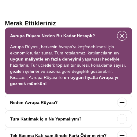
Merak Ettikleriniz
Avrupa Rüyası Neden Bu Kadar Hesaplı?
Avrupa Rüyası, herkesin Avrupa’yı keşfedebilmesi için
ekonomik turlar sunar. Tüm rotalarımız, katılımcıların
en
uygun maliyetle en fazla deneyimi
yaşaması hedefiyle
hazırlanır. Tur ücretleri; toplam tur süresi, konaklama sayısı,
gezilen şehirler ve sezona göre değişiklik gösterebilir.
Kısacası, Avrupa Rüyası ile
en uygun fiyatla Avrupa’yı
gezmek mümkün!
Neden Avrupa Rüyası?
Avrupa Rüyası ile ekonomik bir şekilde
tek seferde birçok
Tura Katılmak İçin Ne Yapmalıyım?
ülkeyi
keşfedin! Ekstra tur ücreti yok, tüm geziler fiyata
dahil.
Profesyonel kokartlı rehberler
,
konforlu oteller
ve
Tur sayfasındaki
“Başvuru Yap”
formunu doldurun ve
benzersiz rotalar
ile Avrupa’yı en keyifli şekilde yaşayın.
Tek Başıma Katılsam Single Farkı Öder miyim?
seyahat sözleşmesini
onaylayın.
İlk taksiti
ödediğinizde