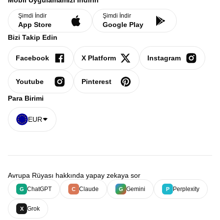
Mobil Uygulamamızı İndirin
Şimdi İndir
Şimdi İndir
App Store
Google Play
Bizi Takip Edin
Facebook
X Platform
Instagram
Youtube
Pinterest
Para Birimi
EUR
Avrupa Rüyası hakkında yapay zekaya sor
ChatGPT
Claude
Gemini
Perplexity
G
C
G
P
Grok
X