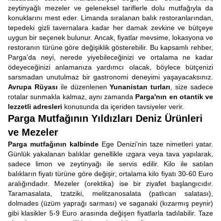
zeytinyağlı mezeler ve geleneksel tariflerle dolu mutfağıyla da
konuklarını mest eder. Limanda sıralanan balık restoranlarından,
tepedeki gizli tavernalara kadar her damak zevkine ve bütçeye
uygun bir seçenek bulunur. Ancak, fiyatlar mevsime, lokasyona ve
restoranın türüne göre değişiklik gösterebilir. Bu kapsamlı rehber,
Parga’da neyi, nerede yiyebileceğinizi ve ortalama ne kadar
ödeyeceğinizi anlamanıza yardımcı olacak, böylece bütçenizi
sarsmadan unutulmaz bir gastronomi deneyimi yaşayacaksınız.
Avrupa Rüyası
ile düzenlenen
Yunanistan turları
, size sadece
rotalar sunmakla kalmaz, aynı zamanda
Parga'nın en otantik ve
lezzetli adresleri
konusunda da içeriden tavsiyeler verir.
Parga Mutfağının Yıldızları Deniz Ürünleri
ve Mezeler
Parga mutfağının kalbinde
Ege Denizi’nin taze nimetleri yatar.
Günlük yakalanan balıklar genellikle ızgara veya tava yapılarak,
sadece limon ve zeytinyağı ile servis edilir. Kilo ile satılan
balıkların fiyatı türüne göre değişir; ortalama kilo fiyatı 30-60 Euro
aralığındadır. Mezeler (orektika) ise bir ziyafet başlangıcıdır.
Taramasalata, tzatziki, melitzanosalata (patlıcan salatası),
dolmades (üzüm yaprağı sarması) ve saganaki (kızarmış peynir)
gibi klasikler 5-9 Euro arasında değişen fiyatlarla tadılabilir. Taze