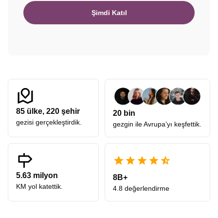
Şimdi Katıl
85
ülke,
220
şehir
20 bin
gezisi gerçekleştirdik.
gezgin ile Avrupa’yı keşfettik.
5.63 milyon
8B+
KM yol katettik.
4.8 değerlendirme