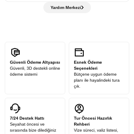
otobüste bilgilendirme yapılır, ardından rehber eşliğinde
de hiç sorun değil rehberlerimiz her adımda yanınızda!
Hayır, ödemezsiniz. Avrupa Rüyası,
“tüm ekstra turlar
şehir turu gerçekleştirilir. Tarihi yerleri gezer, rehberimizden
Yardım Merkezi
dahil”
anlayışıyla hareket eder ve sizden
hiçbir ekstra tur
öneriler alır ve sonrasında verilen
serbest zamanda
şehri
ücreti
talep etmez. Turlarımızdaki tüm ekstra geziler
kendi temponuzda deneyimleyebilirsiniz.
katılımcılarımıza hediye olarak dahildir.
Güvenli Ödeme Altyapısı
Esnek Ödeme
Güvenli, 3D destekli online
Seçenekleri
ödeme sistemi
Bütçene uygun ödeme
planı ile hayalindeki tura
çık.
7/24 Destek Hattı
Tur Öncesi Hazırlık
Seyahat öncesi ve
Rehberi
sırasında bize dilediğiniz
Vize süreci, valiz listesi,