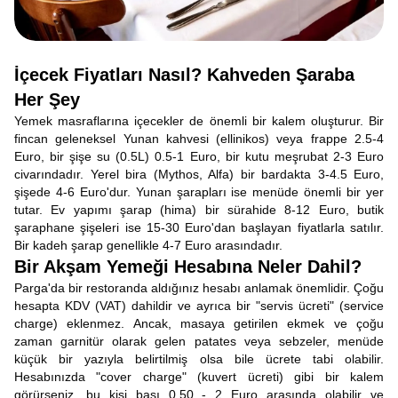
İçecek Fiyatları Nasıl? Kahveden Şaraba
Her Şey
Yemek masraflarına içecekler de önemli bir kalem oluşturur. Bir
fincan geleneksel Yunan kahvesi (ellinikos) veya frappe 2.5-4
Euro, bir şişe su (0.5L) 0.5-1 Euro, bir kutu meşrubat 2-3 Euro
civarındadır. Yerel bira (Mythos, Alfa) bir bardakta 3-4.5 Euro,
şişede 4-6 Euro'dur. Yunan şarapları ise menüde önemli bir yer
tutar. Ev yapımı şarap (hima) bir sürahide 8-12 Euro, butik
şaraphane şişeleri ise 15-30 Euro'dan başlayan fiyatlarla satılır.
Bir kadeh şarap genellikle 4-7 Euro arasındadır.
Bir Akşam Yemeği Hesabına Neler Dahil?
Parga'da bir restoranda aldığınız hesabı anlamak önemlidir. Çoğu
hesapta KDV (VAT) dahildir ve ayrıca bir "servis ücreti" (service
charge) eklenmez. Ancak, masaya getirilen ekmek ve çoğu
zaman garnitür olarak gelen patates veya sebzeler, menüde
küçük bir yazıyla belirtilmiş olsa bile ücrete tabi olabilir.
Hesabınızda "cover charge" (kuvert ücreti) gibi bir kalem
görürseniz, bu kişi başı 0.50 - 2 Euro arasında olabilir ve