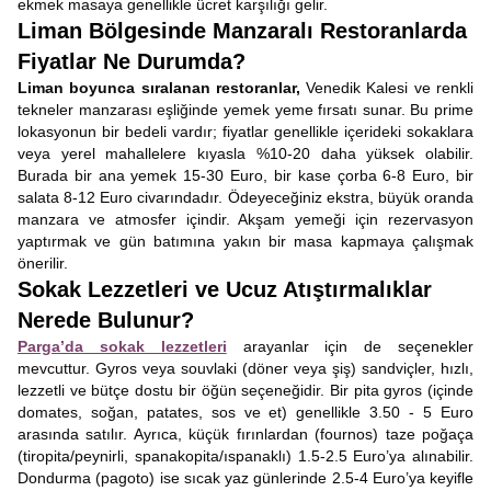
ekmek masaya genellikle ücret karşılığı gelir.
Liman Bölgesinde Manzaralı Restoranlarda
Fiyatlar Ne Durumda?
Liman boyunca sıralanan restoranlar,
Venedik Kalesi ve renkli
tekneler manzarası eşliğinde yemek yeme fırsatı sunar. Bu prime
lokasyonun bir bedeli vardır; fiyatlar genellikle içerideki sokaklara
veya yerel mahallelere kıyasla %10-20 daha yüksek olabilir.
Burada bir ana yemek 15-30 Euro, bir kase çorba 6-8 Euro, bir
salata 8-12 Euro civarındadır. Ödeyeceğiniz ekstra, büyük oranda
manzara ve atmosfer içindir. Akşam yemeği için rezervasyon
yaptırmak ve gün batımına yakın bir masa kapmaya çalışmak
önerilir.
Sokak Lezzetleri ve Ucuz Atıştırmalıklar
Nerede Bulunur?
Parga’da sokak lezzetleri
arayanlar için de seçenekler
mevcuttur. Gyros veya souvlaki (döner veya şiş) sandviçler, hızlı,
lezzetli ve bütçe dostu bir öğün seçeneğidir. Bir pita gyros (içinde
domates, soğan, patates, sos ve et) genellikle 3.50 - 5 Euro
arasında satılır. Ayrıca, küçük fırınlardan (fournos) taze poğaça
(tiropita/peynirli, spanakopita/ıspanaklı) 1.5-2.5 Euro’ya alınabilir.
Dondurma (pagoto) ise sıcak yaz günlerinde 2.5-4 Euro’ya keyifle