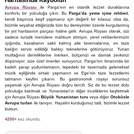
Haritasında Kaybolun
Avrupa Rüyası
ile Parga'nın en otantik lezzet duraklarına
konforlu bir yolculuğa çıkın. Bu
Parga’da yeme içme rehberi
,
kendi başınıza keşif yapmanız için değerli bir kılavuz olsa da,
bizimle seyahat ettiğinizde tüm bu deneyimler özenle kurgulanmış
bir yol haritasının parçası haline gelir. Avrupa Rüyası olarak, sizi
sadece turistik menülere mahkum etmiyor, yerel rehberlerimizin
ışığında, kasabanın saklı kalmış aile tavernalarına, en taze
balığın servis edildiği balıkçı teknelerine götürüyoruz. Yunan
mutfağının derinliklerine inerken, bütçenizi ve damak zevkinizi
düşünüyor, size özel öneriler sunuyoruz. Parga'nın limanında bir
kadeh şarap yudumlamanın, tepedeki bir tavernada geleneksel
müzik eşliğinde sirtaki yapmanın ve Ege'nin taze lezzetlerini
tatmanın keyfini çıkarın. Bu gastronomik rüyayı sorunsuz
yaşamak için Avrupa Rüyası doğru tercih. Siz de bu lezzet dolu
yolculuğa katılmak ve Yunanistan'ın diğer inceliklerini keşfetmek
için Avrupa Rüyası
Büyük
Yunanistan turu
veya diğer
Otobüsle
Avrupa turları
ile tanışın. Hayalini kurduğunuz tatil, bizimle lezzet
bulsun.
4200+
kez okundu.