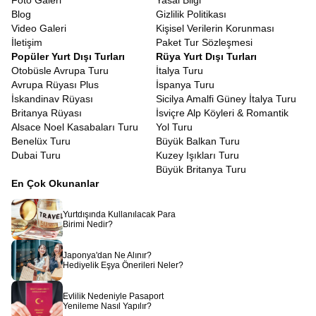
Foto Galeri
Yasal Bilgi
Blog
Gizlilik Politikası
Video Galeri
Kişisel Verilerin Korunması
İletişim
Paket Tur Sözleşmesi
Popüler Yurt Dışı Turları
Rüya Yurt Dışı Turları
Otobüsle Avrupa Turu
İtalya Turu
Avrupa Rüyası Plus
İspanya Turu
İskandinav Rüyası
Sicilya Amalfi Güney İtalya Turu
Britanya Rüyası
İsviçre Alp Köyleri & Romantik
Alsace Noel Kasabaları Turu
Yol Turu
Benelüx Turu
Büyük Balkan Turu
Dubai Turu
Kuzey Işıkları Turu
Büyük Britanya Turu
En Çok Okunanlar
Yurtdışında Kullanılacak Para
Birimi Nedir?
Japonya'dan Ne Alınır?
Hediyelik Eşya Önerileri Neler?
Evlilik Nedeniyle Pasaport
Yenileme Nasıl Yapılır?