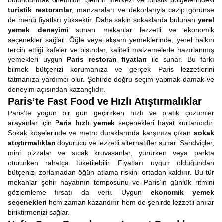
bulundurmak önemlidir. Şehrin merkezi ve turistik bölgelerindeki
turistik restoranlar
, manzaraları ve dekorlarıyla cazip görünse
de menü fiyatları yüksektir. Daha sakin sokaklarda bulunan
yerel
yemek deneyimi
sunan mekanlar lezzetli ve ekonomik
seçenekler sağlar. Öğle veya akşam yemeklerinde, yerel halkın
tercih ettiği kafeler ve bistrolar, kaliteli malzemelerle hazırlanmış
yemekleri uygun
Paris restoran fiyatları
ile sunar. Bu farkı
bilmek bütçenizi korumanıza ve gerçek Paris lezzetlerini
tatmanıza yardımcı olur. Şehirde doğru seçim yapmak damak ve
deneyim açısından kazançlıdır.
Paris’te Fast Food ve Hızlı Atıştırmalıklar
Paris’te yoğun bir gün geçirirken hızlı ve pratik çözümler
arayanlar için
Paris hızlı yemek
seçenekleri hayat kurtarıcıdır.
Sokak köşelerinde ve metro duraklarında karşınıza çıkan
sokak
atıştırmalıkları
doyurucu ve lezzetli alternatifler sunar. Sandviçler,
mini pizzalar ve sıcak kruvasanlar, yürürken veya parkta
otururken rahatça tüketilebilir. Fiyatları uygun olduğundan
bütçenizi zorlamadan öğün atlama riskini ortadan kaldırır. Bu tür
mekanlar şehir hayatının temposunu ve Paris’in günlük ritmini
gözlemleme fırsatı da verir. Uygun
ekonomik yemek
seçenekleri
hem zaman kazandırır hem de şehirde lezzetli anılar
biriktirmenizi sağlar.