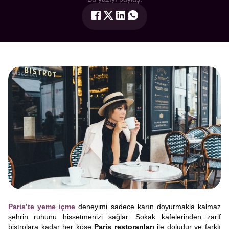
Paris’te yeme içme
deneyimi sadece karın doyurmakla kalmaz
şehrin ruhunu hissetmenizi sağlar. Sokak kafelerinden zarif
bistrolara kadar her köşe
Paris restoranları
ile doludur ve farklı