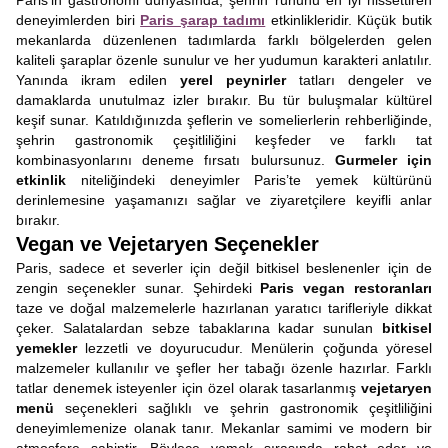
Paris’in gastronomi dünyasında, şehrin ruhunu en iyi hissettiren
deneyimlerden biri
Paris şarap tadımı
etkinlikleridir. Küçük butik
mekanlarda düzenlenen tadımlarda farklı bölgelerden gelen
kaliteli şaraplar özenle sunulur ve her yudumun karakteri anlatılır.
Yanında ikram edilen
yerel peynirler
tatları dengeler ve
damaklarda unutulmaz izler bırakır. Bu tür buluşmalar kültürel
keşif sunar. Katıldığınızda şeflerin ve somelierlerin rehberliğinde,
şehrin gastronomik çeşitliliğini keşfeder ve farklı tat
kombinasyonlarını deneme fırsatı bulursunuz.
Gurmeler için
etkinlik
niteliğindeki deneyimler Paris’te yemek kültürünü
derinlemesine yaşamanızı sağlar ve ziyaretçilere keyifli anlar
bırakır.
Vegan ve Vejetaryen Seçenekler
Paris, sadece et severler için değil bitkisel beslenenler için de
zengin seçenekler sunar. Şehirdeki
Paris vegan restoranları
taze ve doğal malzemelerle hazırlanan yaratıcı tarifleriyle dikkat
çeker. Salatalardan sebze tabaklarına kadar sunulan
bitkisel
yemekler
lezzetli ve doyurucudur. Menülerin çoğunda yöresel
malzemeler kullanılır ve şefler her tabağı özenle hazırlar. Farklı
tatlar denemek isteyenler için özel olarak tasarlanmış
vejetaryen
menü
seçenekleri sağlıklı ve şehrin gastronomik çeşitliliğini
deneyimlemenize olanak tanır. Mekanlar samimi ve modern bir