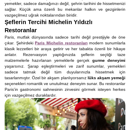
yemekler, sadece damağınızı değil, şehrin tarihini de hissetmenizi
sağlar. Küçük ama özenli bu mekanlar halkın ve gezginlerin
vazgeçilmez uğrak noktalarından biridir.
Şeflerin Tercihi Michelin Yıldızlı
Restoranlar
Paris, mutfak dünyasında sadece tarihi değil prestijiyle de öne
çıkar. Şehirdeki
Paris Michelin restoranları
modern sunumlarla
klasik lezzetleri bir araya getirir ve her tabakta özenli bir hikaye
anlatır. Rezervasyon yaptığınızda şeflerin seçtiği taze
malzemelerle hazırlanan yemeklerle gerçek
gurme deneyimi
yaşarsınız. Şarap eşleştirmeleri ve zarif sunumlar, yemekleri
sadece tatmak değil tüm duyularınızla hissetmek için
tasarlanmıştır. Özel bir akşam planlıyorsanız
lüks akşam yemeği
seçenekleri romantik ve unutulmaz deneyim sunar. Bu restoranlar
Paris’in gastronomi sahnesinin zirvesini görmek isteyen herkes
için vazgeçilmez duraklardır.