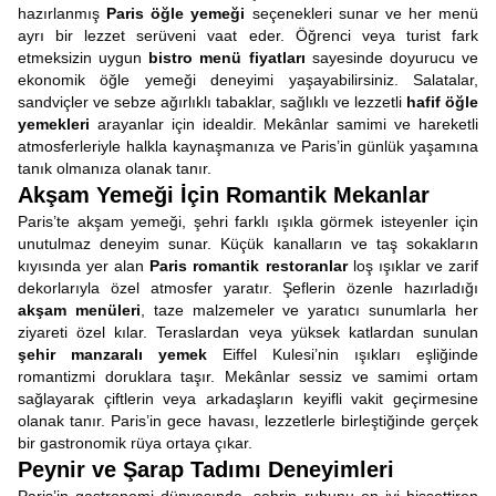
hazırlanmış
Paris öğle yemeği
seçenekleri sunar ve her menü
ayrı bir lezzet serüveni vaat eder. Öğrenci veya turist fark
etmeksizin uygun
bistro menü fiyatları
sayesinde doyurucu ve
ekonomik öğle yemeği deneyimi yaşayabilirsiniz. Salatalar,
sandviçler ve sebze ağırlıklı tabaklar, sağlıklı ve lezzetli
hafif öğle
yemekleri
arayanlar için idealdir. Mekânlar samimi ve hareketli
atmosferleriyle halkla kaynaşmanıza ve Paris’in günlük yaşamına
tanık olmanıza olanak tanır.
Akşam Yemeği İçin Romantik Mekanlar
Paris’te akşam yemeği, şehri farklı ışıkla görmek isteyenler için
unutulmaz deneyim sunar. Küçük kanalların ve taş sokakların
kıyısında yer alan
Paris romantik restoranlar
loş ışıklar ve zarif
dekorlarıyla özel atmosfer yaratır. Şeflerin özenle hazırladığı
akşam menüleri
, taze malzemeler ve yaratıcı sunumlarla her
ziyareti özel kılar. Teraslardan veya yüksek katlardan sunulan
şehir manzaralı yemek
Eiffel Kulesi’nin ışıkları eşliğinde
romantizmi doruklara taşır. Mekânlar sessiz ve samimi ortam
sağlayarak çiftlerin veya arkadaşların keyifli vakit geçirmesine
olanak tanır. Paris’in gece havası, lezzetlerle birleştiğinde gerçek
bir gastronomik rüya ortaya çıkar.
Peynir ve Şarap Tadımı Deneyimleri