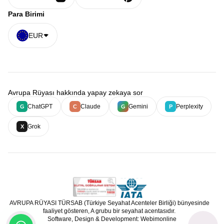
Para Birimi
EUR
Avrupa Rüyası hakkında yapay zekaya sor
ChatGPT
Claude
Gemini
Perplexity
G
C
G
P
Grok
X
AVRUPA RÜYASI TÜRSAB (Türkiye Seyahat Acenteler Birliği) bünyesinde
faaliyet gösteren, A grubu bir seyahat acentasıdır.
Software, Design & Development: Webimonline