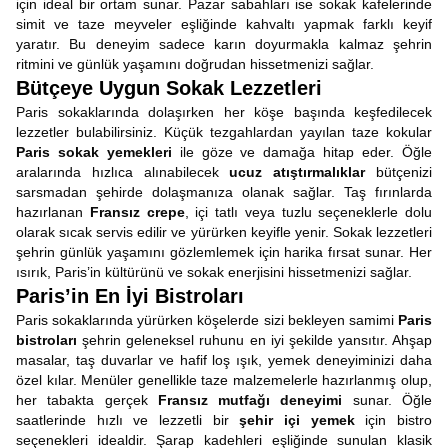
için ideal bir ortam sunar. Pazar sabahları ise sokak kafelerinde
simit ve taze meyveler eşliğinde kahvaltı yapmak farklı keyif
yaratır. Bu deneyim sadece karın doyurmakla kalmaz şehrin
ritmini ve günlük yaşamını doğrudan hissetmenizi sağlar.
Bütçeye Uygun Sokak Lezzetleri
Paris sokaklarında dolaşırken her köşe başında keşfedilecek
lezzetler bulabilirsiniz. Küçük tezgahlardan yayılan taze kokular
Paris sokak yemekleri
ile göze ve damağa hitap eder. Öğle
aralarında hızlıca alınabilecek
ucuz atıştırmalıklar
bütçenizi
sarsmadan şehirde dolaşmanıza olanak sağlar. Taş fırınlarda
hazırlanan
Fransız crepe
, içi tatlı veya tuzlu seçeneklerle dolu
olarak sıcak servis edilir ve yürürken keyifle yenir. Sokak lezzetleri
şehrin günlük yaşamını gözlemlemek için harika fırsat sunar. Her
ısırık, Paris’in kültürünü ve sokak enerjisini hissetmenizi sağlar.
Paris’in En İyi Bistroları
Paris sokaklarında yürürken köşelerde sizi bekleyen samimi
Paris
bistroları
şehrin geleneksel ruhunu en iyi şekilde yansıtır. Ahşap
masalar, taş duvarlar ve hafif loş ışık, yemek deneyiminizi daha
özel kılar. Menüler genellikle taze malzemelerle hazırlanmış olup,
her tabakta gerçek
Fransız mutfağı deneyimi
sunar. Öğle
saatlerinde hızlı ve lezzetli bir
şehir içi yemek
için bistro
seçenekleri idealdir. Şarap kadehleri eşliğinde sunulan klasik