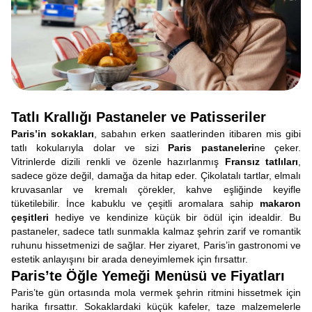
Tatlı Krallığı Pastaneler ve Patisseriler
Paris’in sokakları
, sabahın erken saatlerinden itibaren mis gibi
tatlı kokularıyla dolar ve sizi
Paris pastaneleri
ne çeker.
Vitrinlerde dizili renkli ve özenle hazırlanmış
Fransız tatlıları
,
sadece göze değil, damağa da hitap eder. Çikolatalı tartlar, elmalı
kruvasanlar ve kremalı çörekler, kahve eşliğinde keyifle
tüketilebilir. İnce kabuklu ve çeşitli aromalara sahip
makaron
çeşitleri
hediye ve kendinize küçük bir ödül için idealdir. Bu
pastaneler, sadece tatlı sunmakla kalmaz şehrin zarif ve romantik
ruhunu hissetmenizi de sağlar. Her ziyaret, Paris’in gastronomi ve
estetik anlayışını bir arada deneyimlemek için fırsattır.
Paris’te Öğle Yemeği Menüsü ve Fiyatları
Paris’te gün ortasında mola vermek şehrin ritmini hissetmek için
harika fırsattır. Sokaklardaki küçük kafeler, taze malzemelerle