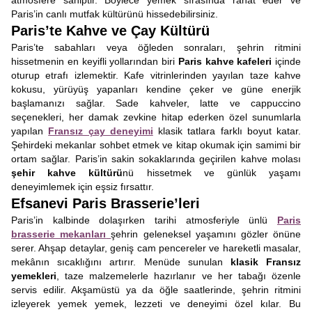
atmosfere sahiptir. Böylece yemek sırasında rahat eder ve
Paris’in canlı mutfak kültürünü hissedebilirsiniz.
Paris’te Kahve ve Çay Kültürü
Paris’te sabahları veya öğleden sonraları, şehrin ritmini
hissetmenin en keyifli yollarından biri
Paris kahve kafeleri
içinde
oturup etrafı izlemektir. Kafe vitrinlerinden yayılan taze kahve
kokusu, yürüyüş yapanları kendine çeker ve güne enerjik
başlamanızı sağlar. Sade kahveler, latte ve cappuccino
seçenekleri, her damak zevkine hitap ederken özel sunumlarla
yapılan
Fransız çay deneyimi
klasik tatlara farklı boyut katar.
Şehirdeki mekanlar sohbet etmek ve kitap okumak için samimi bir
ortam sağlar. Paris’in sakin sokaklarında geçirilen kahve molası
şehir kahve kültürü
nü hissetmek ve günlük yaşamı
deneyimlemek için eşsiz fırsattır.
Efsanevi Paris Brasserie’leri
Paris’in kalbinde dolaşırken tarihi atmosferiyle ünlü
Paris
brasserie mekanları
şehrin geleneksel yaşamını gözler önüne
serer. Ahşap detaylar, geniş cam pencereler ve hareketli masalar,
mekânın sıcaklığını artırır. Menüde sunulan
klasik Fransız
yemekleri
, taze malzemelerle hazırlanır ve her tabağı özenle
servis edilir. Akşamüstü ya da öğle saatlerinde, şehrin ritmini
izleyerek yemek yemek, lezzeti ve deneyimi özel kılar. Bu