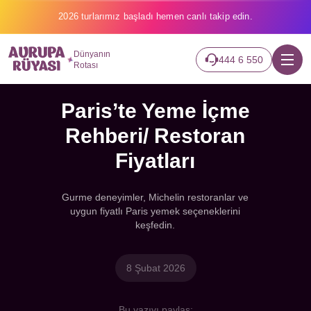
2026 turlarımız başladı hemen canlı takip edin.
Dünyanın
444 6 550
Rotası
Paris’te Yeme İçme
Rehberi/ Restoran
Fiyatları
Gurme deneyimler, Michelin restoranlar ve
uygun fiyatlı Paris yemek seçeneklerini
keşfedin.
8 Şubat 2026
Bu yazıyı paylaş: