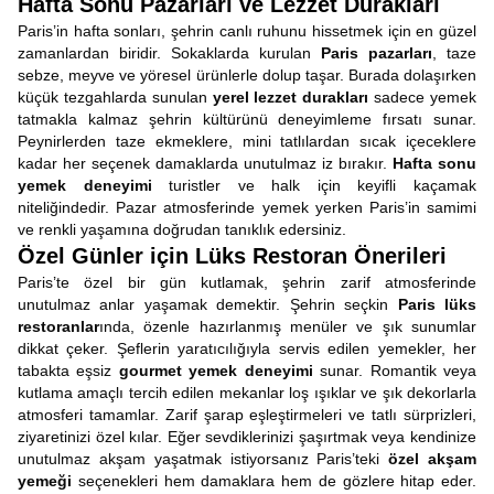
Hafta Sonu Pazarları ve Lezzet Durakları
Paris’in hafta sonları, şehrin canlı ruhunu hissetmek için en güzel
zamanlardan biridir. Sokaklarda kurulan
Paris pazarları
, taze
sebze, meyve ve yöresel ürünlerle dolup taşar. Burada dolaşırken
küçük tezgahlarda sunulan
yerel lezzet durakları
sadece yemek
tatmakla kalmaz şehrin kültürünü deneyimleme fırsatı sunar.
Peynirlerden taze ekmeklere, mini tatlılardan sıcak içeceklere
kadar her seçenek damaklarda unutulmaz iz bırakır.
Hafta sonu
yemek deneyimi
turistler ve halk için keyifli kaçamak
niteliğindedir. Pazar atmosferinde yemek yerken Paris’in samimi
ve renkli yaşamına doğrudan tanıklık edersiniz.
Özel Günler için Lüks Restoran Önerileri
Paris’te özel bir gün kutlamak, şehrin zarif atmosferinde
unutulmaz anlar yaşamak demektir. Şehrin seçkin
Paris lüks
restoranlar
ında, özenle hazırlanmış menüler ve şık sunumlar
dikkat çeker. Şeflerin yaratıcılığıyla servis edilen yemekler, her
tabakta eşsiz
gourmet yemek deneyimi
sunar. Romantik veya
kutlama amaçlı tercih edilen mekanlar loş ışıklar ve şık dekorlarla
atmosferi tamamlar. Zarif şarap eşleştirmeleri ve tatlı sürprizleri,
ziyaretinizi özel kılar. Eğer sevdiklerinizi şaşırtmak veya kendinize
unutulmaz akşam yaşatmak istiyorsanız Paris’teki
özel akşam
yemeği
seçenekleri hem damaklara hem de gözlere hitap eder.