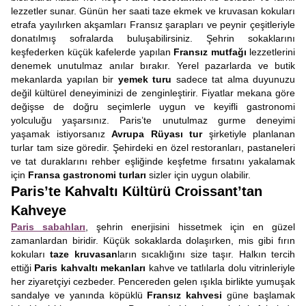
lezzetler sunar. Günün her saati taze ekmek ve kruvasan kokuları
etrafa yayılırken akşamları Fransız şarapları ve peynir çeşitleriyle
donatılmış sofralarda buluşabilirsiniz. Şehrin sokaklarını
keşfederken küçük kafelerde yapılan
Fransız mutfağı
lezzetlerini
denemek unutulmaz anılar bırakır. Yerel pazarlarda ve butik
mekanlarda yapılan bir
yemek turu
sadece tat alma duyunuzu
değil kültürel deneyiminizi de zenginleştirir. Fiyatlar mekana göre
değişse de doğru seçimlerle uygun ve keyifli gastronomi
yolculuğu yaşarsınız. Paris’te unutulmaz gurme deneyimi
yaşamak istiyorsanız
Avrupa Rüyası tur
şirketiyle planlanan
turlar tam size göredir. Şehirdeki en özel restoranları, pastaneleri
ve tat duraklarını rehber eşliğinde keşfetme fırsatını yakalamak
için
Fransa gastronomi turları
sizler için uygun olabilir.
Paris’te Kahvaltı Kültürü Croissant’tan
Kahveye
Paris sabahları
, şehrin enerjisini hissetmek için en güzel
zamanlardan biridir. Küçük sokaklarda dolaşırken, mis gibi fırın
kokuları
taze kruvasan
ların sıcaklığını size taşır. Halkın tercih
ettiği
Paris kahvaltı mekanları
kahve ve tatlılarla dolu vitrinleriyle
her ziyaretçiyi cezbeder. Pencereden gelen ışıkla birlikte yumuşak
sandalye ve yanında köpüklü
Fransız kahvesi
güne başlamak