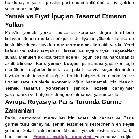
Bu deneyim şehrin prestijli gastronomi kültürünü en iyi şekilde
yaşamanızı sağlar.
Yemek ve Fiyat İpuçları Tasarruf Etmenin
Yolları
Paris’te yemek yerken bütçenizi korumak doğru tercihlerle
kolaydır. Şehrin merkezi bölgelerinde fiyatlar yüksek olabilse de
keşfedilecek çok sayıda
ucuz restoranlar
alternatifi vardır. Yerel
kafeler ve sokak tezgahları, lezzetli ve uygun fiyatlı seçenekler
sunar. Menüleri akıllıca tercih ederek, öğün başına harcamanızı
azaltabilirsiniz.
Paris yemek bütçesi
planlaması yaparken öğle
menülerini değerlendirmek ve paket servis seçeneklerinden
faydalanmak tasarruf sağlar. Farklı bölgelerdeki marketler ve
fırınlar, taze ürünlerle ekonomik öğün hazırlamak için idealdir.
Yemek tasarruf yöntemleri
şehirde lezzetli deneyimler
yaşamanıza ve bütçenizi dengede tutmanıza yardımcı olur
Avrupa Rüyasıyla Paris Turunda Gurme
Zamanları
Paris, gastronomi meraklıları için adeta bir cennet ve
Paris
gurme turu
deneyimi, şehrin lezzetlerini keşfetmenin en keyifli
yoludur. Sokak kafelerinden Michelin yıldızlı restoranlara kadar
her mekan,
Fransız mutfağı deneyimi
yaşamanızı sağlar.