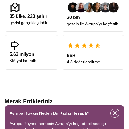
85
ülke,
220
şehir
20 bin
gezisi gerçekleştirdik.
gezgin ile Avrupa’yı keşfettik.
5.63 milyon
8B+
KM yol katettik.
4.8 değerlendirme
Merak Ettikleriniz
Avrupa Rüyası Neden Bu Kadar Hesaplı?
Avrupa Rüyası, herkesin Avrupa’yı keşfedebilmesi için