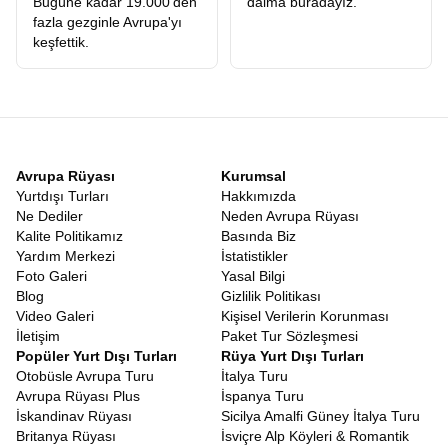
Bugüne kadar 19.000'den
daima buradayız.
fazla gezginle Avrupa'yı
keşfettik.
Avrupa Rüyası
Kurumsal
Yurtdışı Turları
Hakkımızda
Ne Dediler
Neden Avrupa Rüyası
Kalite Politikamız
Basında Biz
Yardım Merkezi
İstatistikler
Foto Galeri
Yasal Bilgi
Blog
Gizlilik Politikası
Video Galeri
Kişisel Verilerin Korunması
İletişim
Paket Tur Sözleşmesi
Popüler Yurt Dışı Turları
Rüya Yurt Dışı Turları
Otobüsle Avrupa Turu
İtalya Turu
Avrupa Rüyası Plus
İspanya Turu
İskandinav Rüyası
Sicilya Amalfi Güney İtalya Turu
Britanya Rüyası
İsviçre Alp Köyleri & Romantik